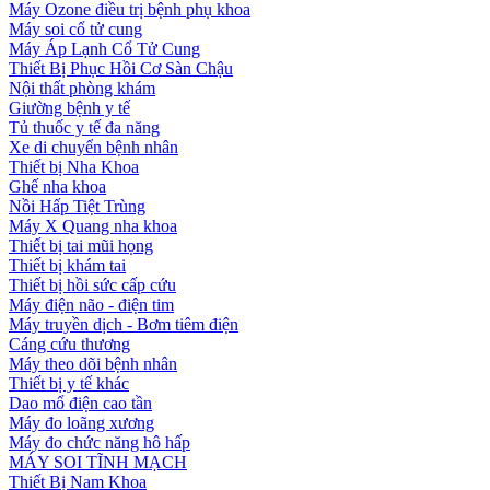
Máy Ozone điều trị bệnh phụ khoa
Máy soi cổ tử cung
Máy Áp Lạnh Cổ Tử Cung
Thiết Bị Phục Hồi Cơ Sàn Chậu
Nội thất phòng khám
Giường bệnh y tế
Tủ thuốc y tế đa năng
Xe di chuyển bệnh nhân
Thiết bị Nha Khoa
Ghế nha khoa
Nồi Hấp Tiệt Trùng
Máy X Quang nha khoa
Thiết bị tai mũi họng
Thiết bị khám tai
Thiết bị hồi sức cấp cứu
Máy điện não - điện tim
Máy truyền dịch - Bơm tiêm điện
Cáng cứu thương
Máy theo dõi bệnh nhân
Thiết bị y tế khác
Dao mổ điện cao tần
Máy đo loãng xương
Máy đo chức năng hô hấp
MÁY SOI TĨNH MẠCH
Thiết Bị Nam Khoa