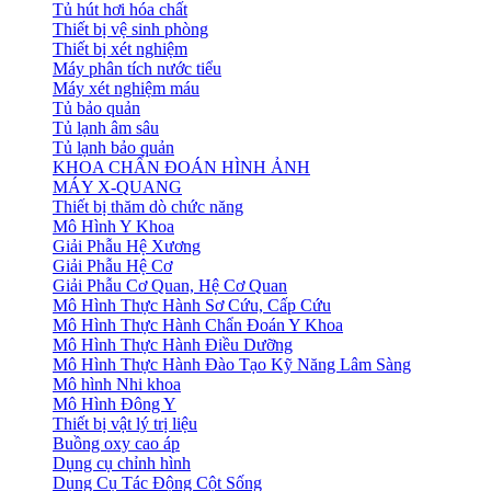
Tủ hút hơi hóa chất
Thiết bị vệ sinh phòng
Thiết bị xét nghiệm
Máy phân tích nước tiểu
Máy xét nghiệm máu
Tủ bảo quản
Tủ lạnh âm sâu
Tủ lạnh bảo quản
KHOA CHẨN ĐOÁN HÌNH ẢNH
MÁY X-QUANG
Thiết bị thăm dò chức năng
Mô Hình Y Khoa
Giải Phẫu Hệ Xương
Giải Phẫu Hệ Cơ
Giải Phẫu Cơ Quan, Hệ Cơ Quan
Mô Hình Thực Hành Sơ Cứu, Cấp Cứu
Mô Hình Thực Hành Chẩn Đoán Y Khoa
Mô Hình Thực Hành Điều Dưỡng
Mô Hình Thực Hành Đào Tạo Kỹ Năng Lâm Sàng
Mô hình Nhi khoa
Mô Hình Đông Y
Thiết bị vật lý trị liệu
Buồng oxy cao áp
Dụng cụ chỉnh hình
Dụng Cụ Tác Động Cột Sống