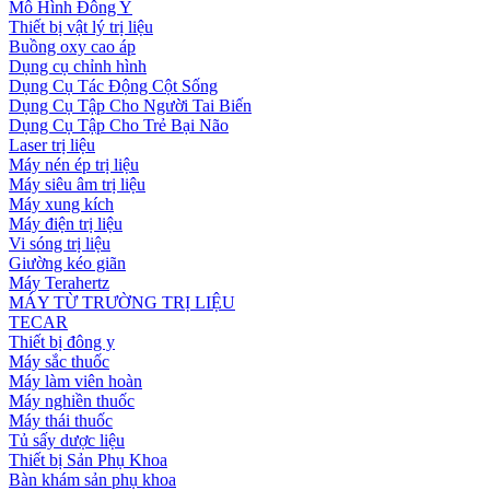
Mô Hình Đông Y
Thiết bị vật lý trị liệu
Buồng oxy cao áp
Dụng cụ chỉnh hình
Dụng Cụ Tác Động Cột Sống
Dụng Cụ Tập Cho Người Tai Biến
Dụng Cụ Tập Cho Trẻ Bại Não
Laser trị liệu
Máy nén ép trị liệu
Máy siêu âm trị liệu
Máy xung kích
Máy điện trị liệu
Vi sóng trị liệu
Giường kéo giãn
Máy Terahertz
MÁY TỪ TRƯỜNG TRỊ LIỆU
TECAR
Thiết bị đông y
Máy sắc thuốc
Máy làm viên hoàn
Máy nghiền thuốc
Máy thái thuốc
Tủ sấy dược liệu
Thiết bị Sản Phụ Khoa
Bàn khám sản phụ khoa