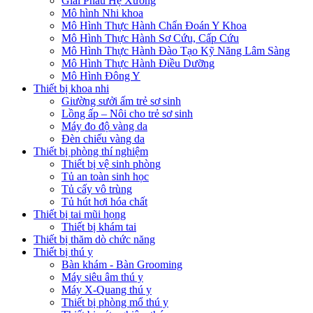
Giải Phẫu Hệ Xương
Mô hình Nhi khoa
Mô Hình Thực Hành Chẩn Đoán Y Khoa
Mô Hình Thực Hành Sơ Cứu, Cấp Cứu
Mô Hình Thực Hành Đào Tạo Kỹ Năng Lâm Sàng
Mô Hình Thực Hành Điều Dưỡng
Mô Hình Đông Y
Thiết bị khoa nhi
Giường sưởi ấm trẻ sơ sinh
Lồng ấp – Nôi cho trẻ sơ sinh
Máy đo độ vàng da
Đèn chiếu vàng da
Thiết bị phòng thí nghiệm
Thiết bị vệ sinh phòng
Tủ an toàn sinh học
Tủ cấy vô trùng
Tủ hút hơi hóa chất
Thiết bị tai mũi họng
Thiết bị khám tai
Thiết bị thăm dò chức năng
Thiết bị thú y
Bàn khám - Bàn Grooming
Máy siêu âm thú y
Máy X-Quang thú y
Thiết bị phòng mổ thú y