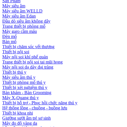
Sản Phẩm
Máy siêu âm
Máy siêu âm WELLD
Máy siêu âm Edan
Đầu dò siêu âm không dây
Trang thiết bị phòng mổ
Máy garo cầm máu
Đèn mổ
Bàn mổ
Thiết bị chăm sóc vết thương
Thiết bị nội soi
Máy nội soi khí phế quản
Trang thiết bị nội soi tai mũi họng
Máy nội soi dạ dày đại tràng
Thiết bị thú y
Máy siêu âm thú y
Thiết bị phòng mổ thú y
Thiết bị xét nghiệm thú y
Bàn khám - Bàn Grooming
Máy X-Quang thú y
Thiết bị hỗ trợ - Phục hồi chức năng thú y
Hệ thống lồng - chuồng - buồng lưu
Thiết bị khoa nhi
Giường sưởi ấm trẻ sơ sinh
Máy đo độ vàng da