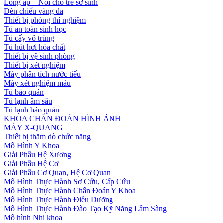
Lồng ấp – Nôi cho trẻ sơ sinh
Đèn chiếu vàng da
Thiết bị phòng thí nghiệm
Tủ an toàn sinh học
Tủ cấy vô trùng
Tủ hút hơi hóa chất
Thiết bị vệ sinh phòng
Thiết bị xét nghiệm
Máy phân tích nước tiểu
Máy xét nghiệm máu
Tủ bảo quản
Tủ lạnh âm sâu
Tủ lạnh bảo quản
KHOA CHẨN ĐOÁN HÌNH ẢNH
MÁY X-QUANG
Thiết bị thăm dò chức năng
Mô Hình Y Khoa
Giải Phẫu Hệ Xương
Giải Phẫu Hệ Cơ
Giải Phẫu Cơ Quan, Hệ Cơ Quan
Mô Hình Thực Hành Sơ Cứu, Cấp Cứu
Mô Hình Thực Hành Chẩn Đoán Y Khoa
Mô Hình Thực Hành Điều Dưỡng
Mô Hình Thực Hành Đào Tạo Kỹ Năng Lâm Sàng
Mô hình Nhi khoa