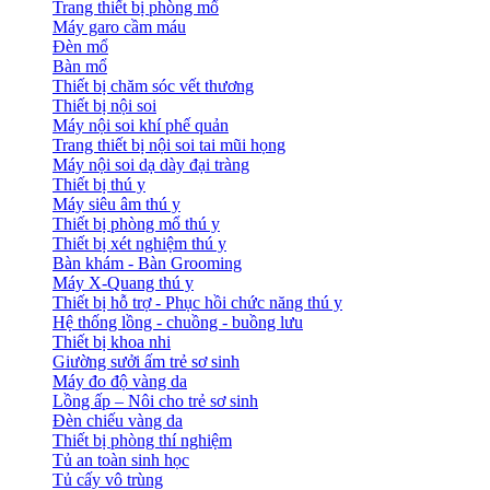
Trang thiết bị phòng mổ
Máy garo cầm máu
Đèn mổ
Bàn mổ
Thiết bị chăm sóc vết thương
Thiết bị nội soi
Máy nội soi khí phế quản
Trang thiết bị nội soi tai mũi họng
Máy nội soi dạ dày đại tràng
Thiết bị thú y
Máy siêu âm thú y
Thiết bị phòng mổ thú y
Thiết bị xét nghiệm thú y
Bàn khám - Bàn Grooming
Máy X-Quang thú y
Thiết bị hỗ trợ - Phục hồi chức năng thú y
Hệ thống lồng - chuồng - buồng lưu
Thiết bị khoa nhi
Giường sưởi ấm trẻ sơ sinh
Máy đo độ vàng da
Lồng ấp – Nôi cho trẻ sơ sinh
Đèn chiếu vàng da
Thiết bị phòng thí nghiệm
Tủ an toàn sinh học
Tủ cấy vô trùng