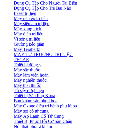
Dụng Cụ Tập Cho Người Tai Biến
Dụng Cụ Tập Cho Trẻ Bại Não
Laser trị liệu
Máy nén ép trị liệu
Máy siêu âm trị liệu
Máy xung kích
Máy điện trị liệu
Vi sóng trị liệu
Giường kéo giãn
Máy Terahertz
MÁY TỪ TRƯỜNG TRỊ LIỆU
TECAR
Thiết bị đông y
Máy sắc thuốc
Máy làm viên hoàn
Máy nghiền thuốc
Máy thái thuốc
Tủ sấy dược liệu
Thiết bị Sản Phụ Khoa
Bàn khám sản phụ khoa
Máy Ozone điều trị bệnh phụ khoa
Máy soi cổ tử cung
Máy Áp Lạnh Cổ Tử Cung
Thiết Bị Phục Hồi Cơ Sàn Chậu
Nội thất phòng khám