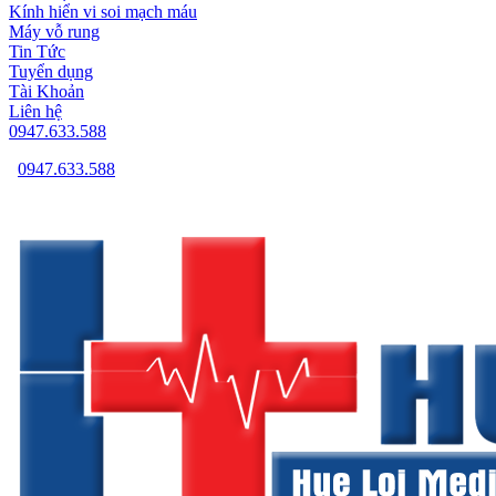
Kính hiển vi soi mạch máu
Máy vỗ rung
Tin Tức
Tuyển dụng
Tài Khoản
Liên hệ
0947.633.588
0947.633.588