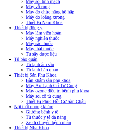
Máy soi tĩnh mạch
Máy vỗ rung
Máy đo chức năng hô hấp
Máy đo loãng xương
Thiết Bị Nam Khoa
Thiết bị đông y
Máy làm viên hoàn
Máy nghiền thuốc
Máy sắc thuốc
Máy thái thuốc
Tủ sấy dược liệu
Tủ bảo quản
Tủ lạnh âm sâu
Tủ lạnh bảo quản
Thiết bị Sản Phụ Khoa
Bàn khám sản phụ khoa
Máy Áp Lạnh Cổ Tử Cung
Máy ozone điều trị bệnh phụ khoa
Máy soi cổ tử cung
Thiết Bị Phục Hồi Cơ Sàn Chậu
Nội thất phòng khám
Giường bệnh y tế
Tủ thuốc y tế đa năng
Xe di chuyển bệnh nhân
Thiết bị Nha Khoa