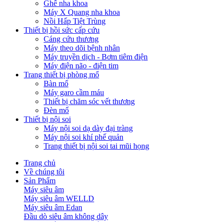
Ghế nha khoa
Máy X Quang nha khoa
Nồi Hấp Tiệt Trùng
Thiết bị hồi sức cấp cứu
Cáng cứu thương
Máy theo dõi bệnh nhân
Máy truyền dịch - Bơm tiêm điện
Máy điện não - điện tim
Trang thiết bị phòng mổ
Bàn mổ
Máy garo cầm máu
Thiết bị chăm sóc vết thương
Đèn mổ
Thiết bị nội soi
Máy nội soi dạ dày đại tràng
Máy nội soi khí phế quản
Trang thiết bị nội soi tai mũi họng
Trang chủ
Về chúng tôi
Sản Phẩm
Máy siêu âm
Máy siêu âm WELLD
Máy siêu âm Edan
Đầu dò siêu âm không dây