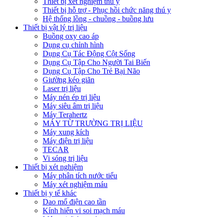
Thiết bị xét nghiệm thú y
Thiết bị hỗ trợ - Phục hồi chức năng thú y
Hệ thống lồng - chuồng - buồng lưu
Thiết bị vật lý trị liệu
Buồng oxy cao áp
Dụng cụ chỉnh hình
Dụng Cụ Tác Động Cột Sống
Dụng Cụ Tập Cho Người Tai Biến
Dụng Cụ Tập Cho Trẻ Bại Não
Giường kéo giãn
Laser trị liệu
Máy nén ép trị liệu
Máy siêu âm trị liệu
Máy Terahertz
MÁY TỪ TRƯỜNG TRỊ LIỆU
Máy xung kích
Máy điện trị liệu
TECAR
Vi sóng trị liệu
Thiết bị xét nghiệm
Máy phân tích nước tiểu
Máy xét nghiệm máu
Thiết bị y tế khác
Dao mổ điện cao tần
Kính hiển vi soi mạch máu