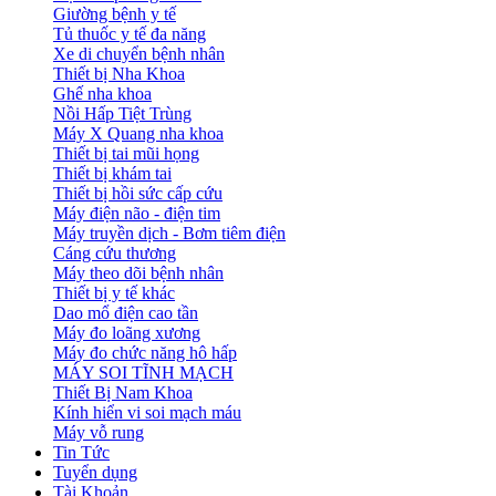
Giường bệnh y tế
Tủ thuốc y tế đa năng
Xe di chuyển bệnh nhân
Thiết bị Nha Khoa
Ghế nha khoa
Nồi Hấp Tiệt Trùng
Máy X Quang nha khoa
Thiết bị tai mũi họng
Thiết bị khám tai
Thiết bị hồi sức cấp cứu
Máy điện não - điện tim
Máy truyền dịch - Bơm tiêm điện
Cáng cứu thương
Máy theo dõi bệnh nhân
Thiết bị y tế khác
Dao mổ điện cao tần
Máy đo loãng xương
Máy đo chức năng hô hấp
MÁY SOI TĨNH MẠCH
Thiết Bị Nam Khoa
Kính hiển vi soi mạch máu
Máy vỗ rung
Tin Tức
Tuyển dụng
Tài Khoản