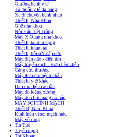
Giường bệnh y tế
Tủ thuốc y tế đa năng
Xe di chuyển bệnh nhân
Thiết bị Nha Khoa
Ghế nha khoa
Nồi Hấp Tiệt Trùng
Máy X Quang nha khoa
Thiết bị tai mũi họng
Thiết bị khám tai
Thiết bị hồi sức cấp cứu
Máy điện não - điện tim
Máy truyền dịch - Bơm tiêm điện
Cáng cứu thương
Máy theo dõi bệnh nhân
Thiết bị y tế khác
Dao mổ điện cao tần
Máy đo loãng xương
Máy đo chức năng hô hấp
MÁY SOI TĨNH MẠCH
Thiết Bị Nam Khoa
Kính hiển vi soi mạch máu
Máy vỗ rung
Tin Tức
Tuyển dụng
Tài Khoản