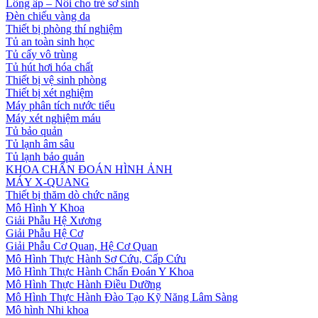
Lồng ấp – Nôi cho trẻ sơ sinh
Đèn chiếu vàng da
Thiết bị phòng thí nghiệm
Tủ an toàn sinh học
Tủ cấy vô trùng
Tủ hút hơi hóa chất
Thiết bị vệ sinh phòng
Thiết bị xét nghiệm
Máy phân tích nước tiểu
Máy xét nghiệm máu
Tủ bảo quản
Tủ lạnh âm sâu
Tủ lạnh bảo quản
KHOA CHẨN ĐOÁN HÌNH ẢNH
MÁY X-QUANG
Thiết bị thăm dò chức năng
Mô Hình Y Khoa
Giải Phẫu Hệ Xương
Giải Phẫu Hệ Cơ
Giải Phẫu Cơ Quan, Hệ Cơ Quan
Mô Hình Thực Hành Sơ Cứu, Cấp Cứu
Mô Hình Thực Hành Chẩn Đoán Y Khoa
Mô Hình Thực Hành Điều Dưỡng
Mô Hình Thực Hành Đào Tạo Kỹ Năng Lâm Sàng
Mô hình Nhi khoa