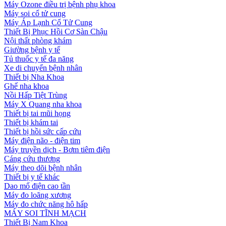
Máy Ozone điều trị bệnh phụ khoa
Máy soi cổ tử cung
Máy Áp Lạnh Cổ Tử Cung
Thiết Bị Phục Hồi Cơ Sàn Chậu
Nội thất phòng khám
Giường bệnh y tế
Tủ thuốc y tế đa năng
Xe di chuyển bệnh nhân
Thiết bị Nha Khoa
Ghế nha khoa
Nồi Hấp Tiệt Trùng
Máy X Quang nha khoa
Thiết bị tai mũi họng
Thiết bị khám tai
Thiết bị hồi sức cấp cứu
Máy điện não - điện tim
Máy truyền dịch - Bơm tiêm điện
Cáng cứu thương
Máy theo dõi bệnh nhân
Thiết bị y tế khác
Dao mổ điện cao tần
Máy đo loãng xương
Máy đo chức năng hô hấp
MÁY SOI TĨNH MẠCH
Thiết Bị Nam Khoa