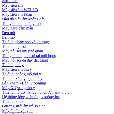
Sản Phẩm
Máy siêu âm
Máy siêu âm WELLD
Máy siêu âm Edan
Đầu dò siêu âm không dây
Trang thiết bị phòng mổ
Máy garo cầm máu
Đèn mổ
Bàn mổ
Thiết bị chăm sóc vết thương
Thiết bị nội soi
Máy nội soi khí phế quản
Trang thiết bị nội soi tai mũi họng
Máy nội soi dạ dày đại tràng
Thiết bị thú y
Máy siêu âm thú y
Thiết bị phòng mổ thú y
Thiết bị xét nghiệm thú y
Bàn khám - Bàn Grooming
Máy X-Quang thú y
Thiết bị hỗ trợ - Phục hồi chức năng thú y
Hệ thống lồng - chuồng - buồng lưu
Thiết bị khoa nhi
Giường sưởi ấm trẻ sơ sinh
Máy đo độ vàng da