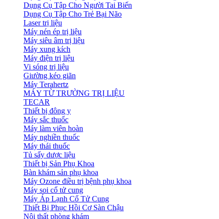
Dụng Cụ Tập Cho Người Tai Biến
Dụng Cụ Tập Cho Trẻ Bại Não
Laser trị liệu
Máy nén ép trị liệu
Máy siêu âm trị liệu
Máy xung kích
Máy điện trị liệu
Vi sóng trị liệu
Giường kéo giãn
Máy Terahertz
MÁY TỪ TRƯỜNG TRỊ LIỆU
TECAR
Thiết bị đông y
Máy sắc thuốc
Máy làm viên hoàn
Máy nghiền thuốc
Máy thái thuốc
Tủ sấy dược liệu
Thiết bị Sản Phụ Khoa
Bàn khám sản phụ khoa
Máy Ozone điều trị bệnh phụ khoa
Máy soi cổ tử cung
Máy Áp Lạnh Cổ Tử Cung
Thiết Bị Phục Hồi Cơ Sàn Chậu
Nội thất phòng khám