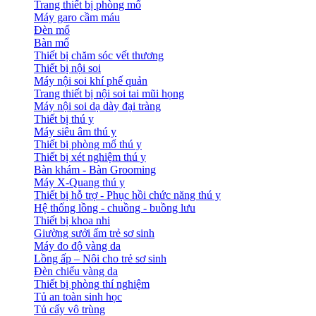
Trang thiết bị phòng mổ
Máy garo cầm máu
Đèn mổ
Bàn mổ
Thiết bị chăm sóc vết thương
Thiết bị nội soi
Máy nội soi khí phế quản
Trang thiết bị nội soi tai mũi họng
Máy nội soi dạ dày đại tràng
Thiết bị thú y
Máy siêu âm thú y
Thiết bị phòng mổ thú y
Thiết bị xét nghiệm thú y
Bàn khám - Bàn Grooming
Máy X-Quang thú y
Thiết bị hỗ trợ - Phục hồi chức năng thú y
Hệ thống lồng - chuồng - buồng lưu
Thiết bị khoa nhi
Giường sưởi ấm trẻ sơ sinh
Máy đo độ vàng da
Lồng ấp – Nôi cho trẻ sơ sinh
Đèn chiếu vàng da
Thiết bị phòng thí nghiệm
Tủ an toàn sinh học
Tủ cấy vô trùng