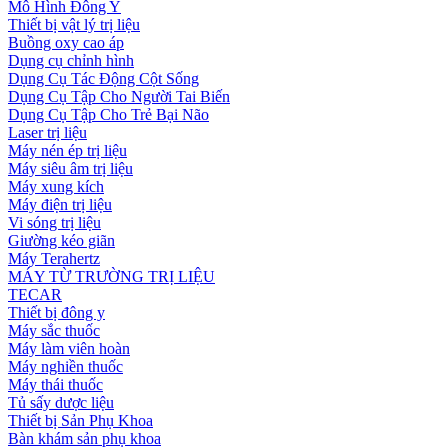
Mô Hình Đông Y
Thiết bị vật lý trị liệu
Buồng oxy cao áp
Dụng cụ chỉnh hình
Dụng Cụ Tác Động Cột Sống
Dụng Cụ Tập Cho Người Tai Biến
Dụng Cụ Tập Cho Trẻ Bại Não
Laser trị liệu
Máy nén ép trị liệu
Máy siêu âm trị liệu
Máy xung kích
Máy điện trị liệu
Vi sóng trị liệu
Giường kéo giãn
Máy Terahertz
MÁY TỪ TRƯỜNG TRỊ LIỆU
TECAR
Thiết bị đông y
Máy sắc thuốc
Máy làm viên hoàn
Máy nghiền thuốc
Máy thái thuốc
Tủ sấy dược liệu
Thiết bị Sản Phụ Khoa
Bàn khám sản phụ khoa