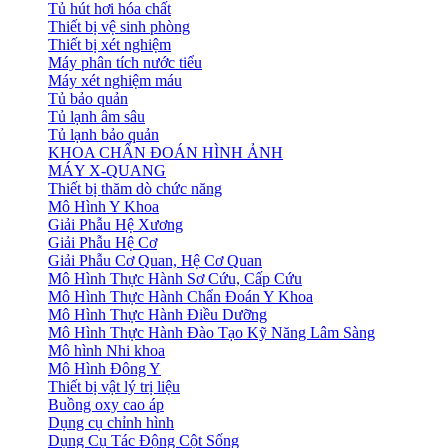
Tủ hút hơi hóa chất
Thiết bị vệ sinh phòng
Thiết bị xét nghiệm
Máy phân tích nước tiểu
Máy xét nghiệm máu
Tủ bảo quản
Tủ lạnh âm sâu
Tủ lạnh bảo quản
KHOA CHẨN ĐOÁN HÌNH ẢNH
MÁY X-QUANG
Thiết bị thăm dò chức năng
Mô Hình Y Khoa
Giải Phẫu Hệ Xương
Giải Phẫu Hệ Cơ
Giải Phẫu Cơ Quan, Hệ Cơ Quan
Mô Hình Thực Hành Sơ Cứu, Cấp Cứu
Mô Hình Thực Hành Chẩn Đoán Y Khoa
Mô Hình Thực Hành Điều Dưỡng
Mô Hình Thực Hành Đào Tạo Kỹ Năng Lâm Sàng
Mô hình Nhi khoa
Mô Hình Đông Y
Thiết bị vật lý trị liệu
Buồng oxy cao áp
Dụng cụ chỉnh hình
Dụng Cụ Tác Động Cột Sống