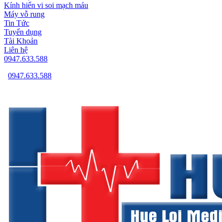
Kính hiển vi soi mạch máu
Máy vỗ rung
Tin Tức
Tuyển dụng
Tài Khoản
Liên hệ
0947.633.588
0947.633.588