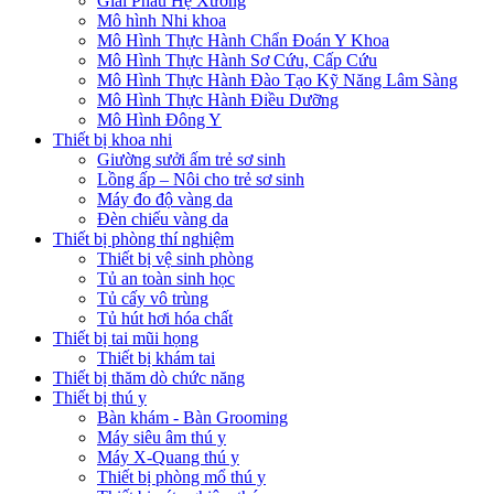
Giải Phẫu Hệ Xương
Mô hình Nhi khoa
Mô Hình Thực Hành Chẩn Đoán Y Khoa
Mô Hình Thực Hành Sơ Cứu, Cấp Cứu
Mô Hình Thực Hành Đào Tạo Kỹ Năng Lâm Sàng
Mô Hình Thực Hành Điều Dưỡng
Mô Hình Đông Y
Thiết bị khoa nhi
Giường sưởi ấm trẻ sơ sinh
Lồng ấp – Nôi cho trẻ sơ sinh
Máy đo độ vàng da
Đèn chiếu vàng da
Thiết bị phòng thí nghiệm
Thiết bị vệ sinh phòng
Tủ an toàn sinh học
Tủ cấy vô trùng
Tủ hút hơi hóa chất
Thiết bị tai mũi họng
Thiết bị khám tai
Thiết bị thăm dò chức năng
Thiết bị thú y
Bàn khám - Bàn Grooming
Máy siêu âm thú y
Máy X-Quang thú y
Thiết bị phòng mổ thú y