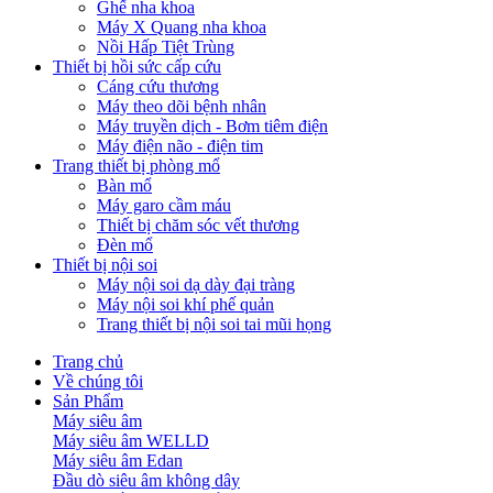
Ghế nha khoa
Máy X Quang nha khoa
Nồi Hấp Tiệt Trùng
Thiết bị hồi sức cấp cứu
Cáng cứu thương
Máy theo dõi bệnh nhân
Máy truyền dịch - Bơm tiêm điện
Máy điện não - điện tim
Trang thiết bị phòng mổ
Bàn mổ
Máy garo cầm máu
Thiết bị chăm sóc vết thương
Đèn mổ
Thiết bị nội soi
Máy nội soi dạ dày đại tràng
Máy nội soi khí phế quản
Trang thiết bị nội soi tai mũi họng
Trang chủ
Về chúng tôi
Sản Phẩm
Máy siêu âm
Máy siêu âm WELLD
Máy siêu âm Edan
Đầu dò siêu âm không dây