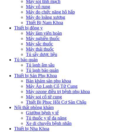
Máy soi tĩnh mạch
Máy vỗ rung
Máy đo chức năng hô hấp
Máy đo loãng xương
Thiết Bị Nam Khoa
Thiết bị đông y
Máy làm viên hoàn
Máy nghiền thuốc
Máy sắc thuốc
Máy thái thuốc
Tủ sấy dược liệu
Tủ bảo quản
Tủ lạnh âm sâu
Tủ lạnh bảo quản
Thiết bị Sản Phụ Khoa
Bàn khám sản phụ khoa
Máy Áp Lạnh Cổ Tử Cung
Máy ozone điều trị bệnh phụ khoa
Máy soi cổ tử cung
Thiết Bị Phục Hồi Cơ Sàn Chậu
Nội thất phòng khám
Giường bệnh y tế
Tủ thuốc y tế đa năng
Xe di chuyển bệnh nhân
Thiết bị Nha Khoa