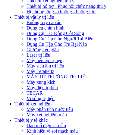
Thiết bị xét nghiệm thú y
Thiết bị hỗ trợ - Phục hồi chức năng thú y
Hệ thống lồng - chuồng - buồng lưu
Thiết bị vật lý trị liệu
Buồng oxy cao áp
Dụng cụ chỉnh hình
Dụng Cụ Tác Động Cột Sống
Dụng Cụ Tập Cho Người Tai Biến
Dụng Cụ Tập Cho Trẻ Bại Não
Giường kéo giãn
Laser trị liệu
Máy nén ép trị liệu
Máy siêu âm trị liệu
Máy Terahertz
MÁY TỪ TRƯỜNG TRỊ LIỆU
Máy xung kích
Máy điện trị liệu
TECAR
Vi sóng trị liệu
Thiết bị xét nghiệm
Máy phân tích nước tiểu
Máy xét nghiệm máu
Thiết bị y tế khác
Dao mổ điện cao tần
Kính hiển vi soi mạch máu