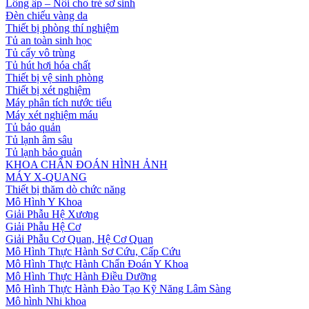
Lồng ấp – Nôi cho trẻ sơ sinh
Đèn chiếu vàng da
Thiết bị phòng thí nghiệm
Tủ an toàn sinh học
Tủ cấy vô trùng
Tủ hút hơi hóa chất
Thiết bị vệ sinh phòng
Thiết bị xét nghiệm
Máy phân tích nước tiểu
Máy xét nghiệm máu
Tủ bảo quản
Tủ lạnh âm sâu
Tủ lạnh bảo quản
KHOA CHẨN ĐOÁN HÌNH ẢNH
MÁY X-QUANG
Thiết bị thăm dò chức năng
Mô Hình Y Khoa
Giải Phẫu Hệ Xương
Giải Phẫu Hệ Cơ
Giải Phẫu Cơ Quan, Hệ Cơ Quan
Mô Hình Thực Hành Sơ Cứu, Cấp Cứu
Mô Hình Thực Hành Chẩn Đoán Y Khoa
Mô Hình Thực Hành Điều Dưỡng
Mô Hình Thực Hành Đào Tạo Kỹ Năng Lâm Sàng
Mô hình Nhi khoa