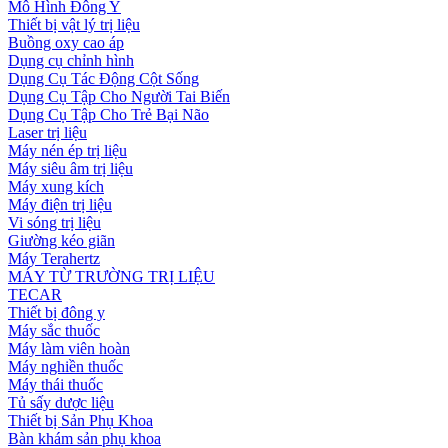
Mô Hình Đông Y
Thiết bị vật lý trị liệu
Buồng oxy cao áp
Dụng cụ chỉnh hình
Dụng Cụ Tác Động Cột Sống
Dụng Cụ Tập Cho Người Tai Biến
Dụng Cụ Tập Cho Trẻ Bại Não
Laser trị liệu
Máy nén ép trị liệu
Máy siêu âm trị liệu
Máy xung kích
Máy điện trị liệu
Vi sóng trị liệu
Giường kéo giãn
Máy Terahertz
MÁY TỪ TRƯỜNG TRỊ LIỆU
TECAR
Thiết bị đông y
Máy sắc thuốc
Máy làm viên hoàn
Máy nghiền thuốc
Máy thái thuốc
Tủ sấy dược liệu
Thiết bị Sản Phụ Khoa
Bàn khám sản phụ khoa