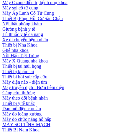
Máy Ozone điều trị bệnh phụ khoa
Máy soi cổ tử cung
Máy Áp Lạnh Cổ Tử Cung
Thiết Bị Phục Hồi Cơ Sàn Chậu
Nội thất phòng khám
Giường bệnh y tế
Tủ thuốc y tế đa năng
Xe di chuyển bệnh nhân
Thiết bị Nha Khoa
Ghế nha khoa
Nồi Hấp Tiệt Trùng
Máy X Quang nha khoa
Thiết bị tai mũi họng
Thiết bị khám tai
Thiết bị hồi sức cấp cứu
Máy điện não - điện tim
Máy truyền dịch - Bơm tiêm điện
Cáng cứu thương
Máy theo dõi bệnh nhân
Thiết bị y tế khác
Dao mổ điện cao tần
Máy đo loãng xương
Máy đo chức năng hô hấp
MÁY SOI TĨNH MẠCH
Thiết Bị Nam Khoa