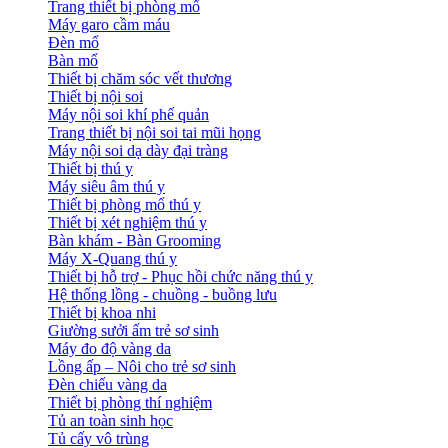
Trang thiết bị phòng mổ
Máy garo cầm máu
Đèn mổ
Bàn mổ
Thiết bị chăm sóc vết thương
Thiết bị nội soi
Máy nội soi khí phế quản
Trang thiết bị nội soi tai mũi họng
Máy nội soi dạ dày đại tràng
Thiết bị thú y
Máy siêu âm thú y
Thiết bị phòng mổ thú y
Thiết bị xét nghiệm thú y
Bàn khám - Bàn Grooming
Máy X-Quang thú y
Thiết bị hỗ trợ - Phục hồi chức năng thú y
Hệ thống lồng - chuồng - buồng lưu
Thiết bị khoa nhi
Giường sưởi ấm trẻ sơ sinh
Máy đo độ vàng da
Lồng ấp – Nôi cho trẻ sơ sinh
Đèn chiếu vàng da
Thiết bị phòng thí nghiệm
Tủ an toàn sinh học
Tủ cấy vô trùng