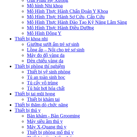
Giải Phẫu Hệ Xương
Mô hình Nhi khoa
Mô Hình Thực Hành Chẩn Đoán Y Khoa
Mô Hình Thực Hành Sơ Cứu, Cấp Cứu
Mô Hình Thực Hành Đào Tạo Kỹ Năng Lâm Sàng
Mô Hình Thực Hành Điều Dưỡng
Mô Hình Đông Y
Thiết bị khoa nhi
Giường sưởi ấm trẻ sơ sinh
Lồng ấp – Nôi cho trẻ sơ sinh
Máy đo độ vàng da
Đèn chiếu vàng da
Thiết bị phòng thí nghiệm
Thiết bị vệ sinh phòng
Tủ an toàn sinh học
Tủ cấy vô trùng
Tủ hút hơi hóa chất
Thiết bị tai mũi họng
Thiết bị khám tai
Thiết bị thăm dò chức năng
Thiết bị thú y
Bàn khám - Bàn Grooming
Máy siêu âm thú y
Máy X-Quang thú y
Thiết bị phòng mổ thú y