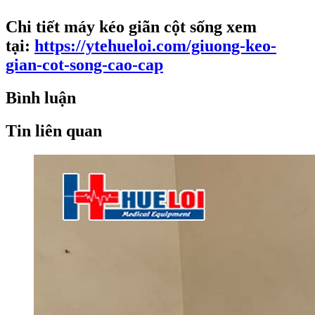
Chi tiết máy kéo giãn cột sống xem
tại:
https://ytehueloi.com/giuong-keo-
gian-cot-song-cao-cap
Bình luận
Tin liên quan