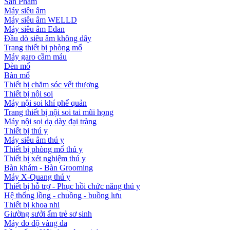
Sản Phẩm
Máy siêu âm
Máy siêu âm WELLD
Máy siêu âm Edan
Đầu dò siêu âm không dây
Trang thiết bị phòng mổ
Máy garo cầm máu
Đèn mổ
Bàn mổ
Thiết bị chăm sóc vết thương
Thiết bị nội soi
Máy nội soi khí phế quản
Trang thiết bị nội soi tai mũi họng
Máy nội soi dạ dày đại tràng
Thiết bị thú y
Máy siêu âm thú y
Thiết bị phòng mổ thú y
Thiết bị xét nghiệm thú y
Bàn khám - Bàn Grooming
Máy X-Quang thú y
Thiết bị hỗ trợ - Phục hồi chức năng thú y
Hệ thống lồng - chuồng - buồng lưu
Thiết bị khoa nhi
Giường sưởi ấm trẻ sơ sinh
Máy đo độ vàng da