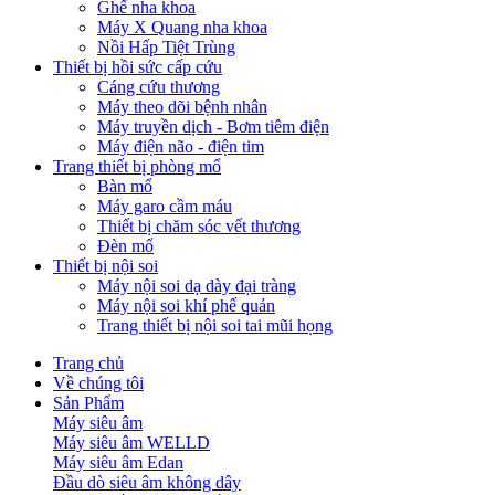
Ghế nha khoa
Máy X Quang nha khoa
Nồi Hấp Tiệt Trùng
Thiết bị hồi sức cấp cứu
Cáng cứu thương
Máy theo dõi bệnh nhân
Máy truyền dịch - Bơm tiêm điện
Máy điện não - điện tim
Trang thiết bị phòng mổ
Bàn mổ
Máy garo cầm máu
Thiết bị chăm sóc vết thương
Đèn mổ
Thiết bị nội soi
Máy nội soi dạ dày đại tràng
Máy nội soi khí phế quản
Trang thiết bị nội soi tai mũi họng
Trang chủ
Về chúng tôi
Sản Phẩm
Máy siêu âm
Máy siêu âm WELLD
Máy siêu âm Edan
Đầu dò siêu âm không dây