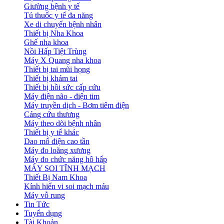
Giường bệnh y tế
Tủ thuốc y tế đa năng
Xe di chuyển bệnh nhân
Thiết bị Nha Khoa
Ghế nha khoa
Nồi Hấp Tiệt Trùng
Máy X Quang nha khoa
Thiết bị tai mũi họng
Thiết bị khám tai
Thiết bị hồi sức cấp cứu
Máy điện não - điện tim
Máy truyền dịch - Bơm tiêm điện
Cáng cứu thương
Máy theo dõi bệnh nhân
Thiết bị y tế khác
Dao mổ điện cao tần
Máy đo loãng xương
Máy đo chức năng hô hấp
MÁY SOI TĨNH MẠCH
Thiết Bị Nam Khoa
Kính hiển vi soi mạch máu
Máy vỗ rung
Tin Tức
Tuyển dụng
Tài Khoản