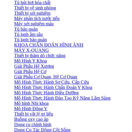
Tủ hút hơi hóa chất
Thiết bị vệ sinh phòng
Thiết bị xét nghiệm
Máy phân tích nước tiểu
Máy xét nghiệm máu
Tủ bảo quản
Tủ lạnh âm sâu
Tủ lạnh bảo quản
KHOA CHẨN ĐOÁN HÌNH ẢNH
MÁY X-QUANG
Thiết bị thăm dò chức năng
Mô Hình Y Khoa
Giải Phẫu Hệ Xương
Giải Phẫu Hệ Cơ
Giải Phẫu Cơ Quan, Hệ Cơ Quan
Mô Hình Thực Hành Sơ Cứu, Cấp Cứu
Mô Hình Thực Hành Chẩn Đoán Y Khoa
Mô Hình Thực Hành Điều Dưỡng
Mô Hình Thực Hành Đào Tạo Kỹ Năng Lâm Sàng
Mô hình Nhi khoa
Mô Hình Đông Y
Thiết bị vật lý trị liệu
Buồng oxy cao áp
Dụng cụ chỉnh hình
Dụng Cụ Tác Động Cột Sống