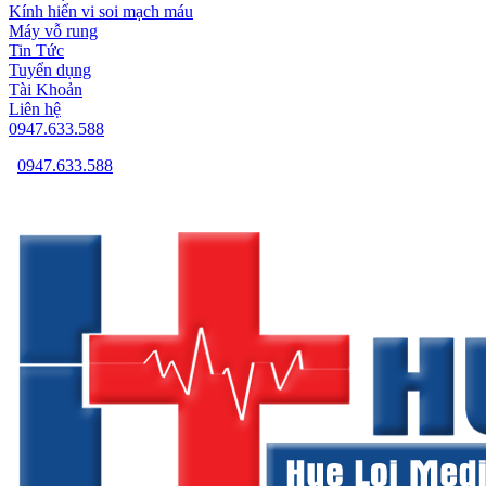
Kính hiển vi soi mạch máu
Máy vỗ rung
Tin Tức
Tuyển dụng
Tài Khoản
Liên hệ
0947.633.588
0947.633.588