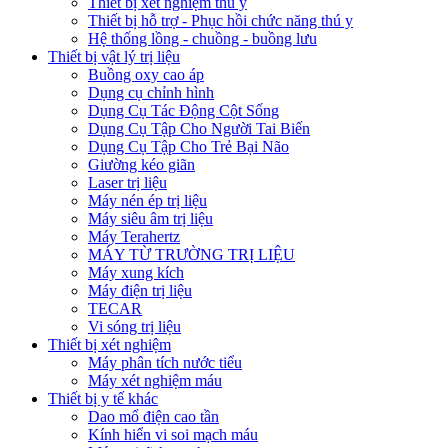
Thiết bị xét nghiệm thú y
Thiết bị hỗ trợ - Phục hồi chức năng thú y
Hệ thống lồng - chuồng - buồng lưu
Thiết bị vật lý trị liệu
Buồng oxy cao áp
Dụng cụ chỉnh hình
Dụng Cụ Tác Động Cột Sống
Dụng Cụ Tập Cho Người Tai Biến
Dụng Cụ Tập Cho Trẻ Bại Não
Giường kéo giãn
Laser trị liệu
Máy nén ép trị liệu
Máy siêu âm trị liệu
Máy Terahertz
MÁY TỪ TRƯỜNG TRỊ LIỆU
Máy xung kích
Máy điện trị liệu
TECAR
Vi sóng trị liệu
Thiết bị xét nghiệm
Máy phân tích nước tiểu
Máy xét nghiệm máu
Thiết bị y tế khác
Dao mổ điện cao tần
Kính hiển vi soi mạch máu