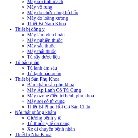
Máy soi tĩnh mạch
Máy vỗ rung
Máy đo chức năng hô hấp
Máy đo loãng xương
Thiết Bị Nam Khoa
Thiết bị đông y
Máy làm viên hoàn
Máy nghiền thuốc
Máy sắc thuốc
Máy thái thuốc
Tủ sấy dược liệu
Tủ bảo quản
Tủ lạnh âm sâu
Tủ lạnh bảo quản
Thiết bị Sản Phụ Khoa
Bàn khám sản phụ khoa
Máy Áp Lạnh Cổ Tử Cung
Máy ozone điều trị bệnh phụ khoa
Máy soi cổ tử cung
Thiết Bị Phục Hồi Cơ Sàn Chậu
Nội thất phòng khám
Giường bệnh y tế
Tủ thuốc y tế đa năng
Xe di chuyển bệnh nhân
Thiết bị Nha Khoa