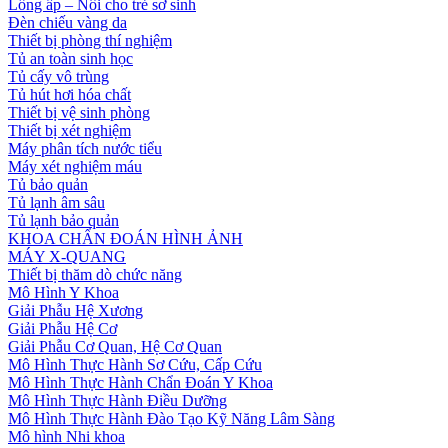
Lồng ấp – Nôi cho trẻ sơ sinh
Đèn chiếu vàng da
Thiết bị phòng thí nghiệm
Tủ an toàn sinh học
Tủ cấy vô trùng
Tủ hút hơi hóa chất
Thiết bị vệ sinh phòng
Thiết bị xét nghiệm
Máy phân tích nước tiểu
Máy xét nghiệm máu
Tủ bảo quản
Tủ lạnh âm sâu
Tủ lạnh bảo quản
KHOA CHẨN ĐOÁN HÌNH ẢNH
MÁY X-QUANG
Thiết bị thăm dò chức năng
Mô Hình Y Khoa
Giải Phẫu Hệ Xương
Giải Phẫu Hệ Cơ
Giải Phẫu Cơ Quan, Hệ Cơ Quan
Mô Hình Thực Hành Sơ Cứu, Cấp Cứu
Mô Hình Thực Hành Chẩn Đoán Y Khoa
Mô Hình Thực Hành Điều Dưỡng
Mô Hình Thực Hành Đào Tạo Kỹ Năng Lâm Sàng
Mô hình Nhi khoa