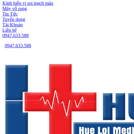
Kính hiển vi soi mạch máu
Máy vỗ rung
Tin Tức
Tuyển dụng
Tài Khoản
Liên hệ
0947.633.588
0947.633.588