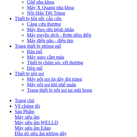
Ghế nha khoa
Máy X Quang nha khoa
Nồi Hấp Tiệt Trùng
Thiết bị hồi sức cấp cứu
Cáng cứu thương
Máy theo dõi bệnh nhân
Máy truyền dịch - Bơm tiêm điện
Máy điện não - điện tim
Trang thiết bị phòng mổ
Bàn mổ
Máy garo cầm máu
Thiết bị chăm sóc vết thương
Đèn mổ
Thiết bị nội soi
Máy nội soi dạ dày đại tràng
Máy nội soi khí phế quản
Trang thiết bị nội soi tai mũi họng
Trang chủ
Về chúng tôi
Sản Phẩm
Máy siêu âm
Máy siêu âm WELLD
Máy siêu âm Edan
Đầu dò siêu âm không dây