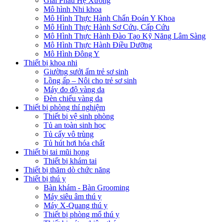
Giải Phẫu Hệ Xương
Mô hình Nhi khoa
Mô Hình Thực Hành Chẩn Đoán Y Khoa
Mô Hình Thực Hành Sơ Cứu, Cấp Cứu
Mô Hình Thực Hành Đào Tạo Kỹ Năng Lâm Sàng
Mô Hình Thực Hành Điều Dưỡng
Mô Hình Đông Y
Thiết bị khoa nhi
Giường sưởi ấm trẻ sơ sinh
Lồng ấp – Nôi cho trẻ sơ sinh
Máy đo độ vàng da
Đèn chiếu vàng da
Thiết bị phòng thí nghiệm
Thiết bị vệ sinh phòng
Tủ an toàn sinh học
Tủ cấy vô trùng
Tủ hút hơi hóa chất
Thiết bị tai mũi họng
Thiết bị khám tai
Thiết bị thăm dò chức năng
Thiết bị thú y
Bàn khám - Bàn Grooming
Máy siêu âm thú y
Máy X-Quang thú y
Thiết bị phòng mổ thú y