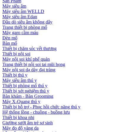
Sản Phẩm
Máy siêu âm
Máy siêu âm WELLD
Máy siêu âm Edan
Đầu dò siêu âm không dây
Trang thiết bị phòng mổ
Máy garo cầm máu
Đèn mổ
Bàn mổ
Thiết bị chăm sóc vết thương
Thiết bị nội soi
Máy nội soi khí phế quản
Trang thiết bị nội soi tai mũi họng
Máy nội soi dạ dày đại tràng
Thiết bị thú y
Máy siêu âm thú y
Thiết bị phòng mổ thú y
Thiết bị xét nghiệm thú y
Bàn khám - Bàn Grooming
Máy X-Quang thú y
Thiết bị hỗ trợ - Phục hồi chức năng thú y
Hệ thống lồng - chuồng - buồng lưu
Thiết bị khoa nhi
Giường sưởi ấm trẻ sơ sinh
Máy đo độ vàng da