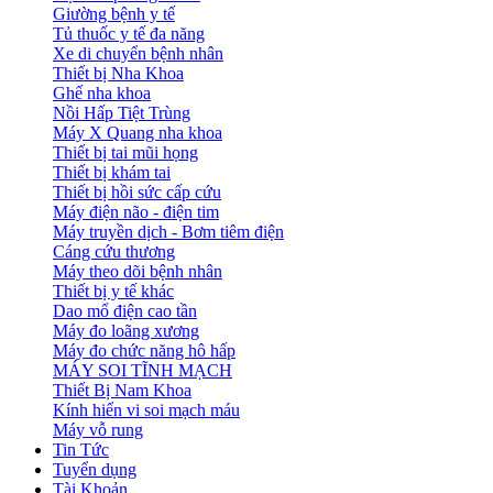
Giường bệnh y tế
Tủ thuốc y tế đa năng
Xe di chuyển bệnh nhân
Thiết bị Nha Khoa
Ghế nha khoa
Nồi Hấp Tiệt Trùng
Máy X Quang nha khoa
Thiết bị tai mũi họng
Thiết bị khám tai
Thiết bị hồi sức cấp cứu
Máy điện não - điện tim
Máy truyền dịch - Bơm tiêm điện
Cáng cứu thương
Máy theo dõi bệnh nhân
Thiết bị y tế khác
Dao mổ điện cao tần
Máy đo loãng xương
Máy đo chức năng hô hấp
MÁY SOI TĨNH MẠCH
Thiết Bị Nam Khoa
Kính hiển vi soi mạch máu
Máy vỗ rung
Tin Tức
Tuyển dụng
Tài Khoản