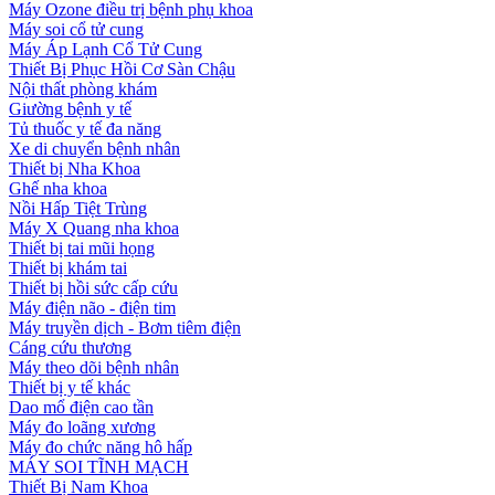
Máy Ozone điều trị bệnh phụ khoa
Máy soi cổ tử cung
Máy Áp Lạnh Cổ Tử Cung
Thiết Bị Phục Hồi Cơ Sàn Chậu
Nội thất phòng khám
Giường bệnh y tế
Tủ thuốc y tế đa năng
Xe di chuyển bệnh nhân
Thiết bị Nha Khoa
Ghế nha khoa
Nồi Hấp Tiệt Trùng
Máy X Quang nha khoa
Thiết bị tai mũi họng
Thiết bị khám tai
Thiết bị hồi sức cấp cứu
Máy điện não - điện tim
Máy truyền dịch - Bơm tiêm điện
Cáng cứu thương
Máy theo dõi bệnh nhân
Thiết bị y tế khác
Dao mổ điện cao tần
Máy đo loãng xương
Máy đo chức năng hô hấp
MÁY SOI TĨNH MẠCH
Thiết Bị Nam Khoa