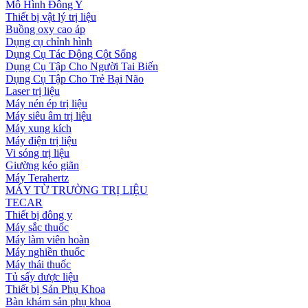
Mô Hình Đông Y
Thiết bị vật lý trị liệu
Buồng oxy cao áp
Dụng cụ chỉnh hình
Dụng Cụ Tác Động Cột Sống
Dụng Cụ Tập Cho Người Tai Biến
Dụng Cụ Tập Cho Trẻ Bại Não
Laser trị liệu
Máy nén ép trị liệu
Máy siêu âm trị liệu
Máy xung kích
Máy điện trị liệu
Vi sóng trị liệu
Giường kéo giãn
Máy Terahertz
MÁY TỪ TRƯỜNG TRỊ LIỆU
TECAR
Thiết bị đông y
Máy sắc thuốc
Máy làm viên hoàn
Máy nghiền thuốc
Máy thái thuốc
Tủ sấy dược liệu
Thiết bị Sản Phụ Khoa
Bàn khám sản phụ khoa