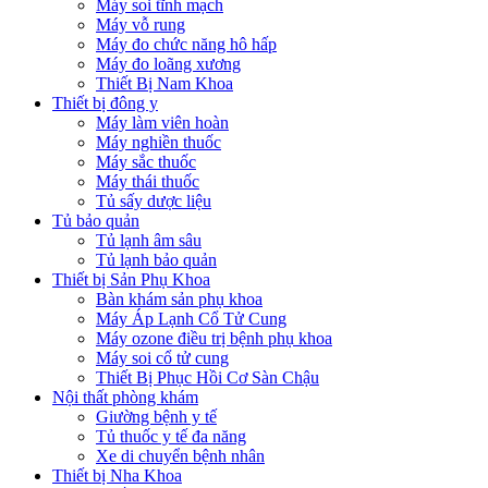
Máy soi tĩnh mạch
Máy vỗ rung
Máy đo chức năng hô hấp
Máy đo loãng xương
Thiết Bị Nam Khoa
Thiết bị đông y
Máy làm viên hoàn
Máy nghiền thuốc
Máy sắc thuốc
Máy thái thuốc
Tủ sấy dược liệu
Tủ bảo quản
Tủ lạnh âm sâu
Tủ lạnh bảo quản
Thiết bị Sản Phụ Khoa
Bàn khám sản phụ khoa
Máy Áp Lạnh Cổ Tử Cung
Máy ozone điều trị bệnh phụ khoa
Máy soi cổ tử cung
Thiết Bị Phục Hồi Cơ Sàn Chậu
Nội thất phòng khám
Giường bệnh y tế
Tủ thuốc y tế đa năng
Xe di chuyển bệnh nhân
Thiết bị Nha Khoa