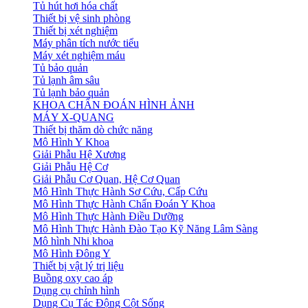
Tủ hút hơi hóa chất
Thiết bị vệ sinh phòng
Thiết bị xét nghiệm
Máy phân tích nước tiểu
Máy xét nghiệm máu
Tủ bảo quản
Tủ lạnh âm sâu
Tủ lạnh bảo quản
KHOA CHẨN ĐOÁN HÌNH ẢNH
MÁY X-QUANG
Thiết bị thăm dò chức năng
Mô Hình Y Khoa
Giải Phẫu Hệ Xương
Giải Phẫu Hệ Cơ
Giải Phẫu Cơ Quan, Hệ Cơ Quan
Mô Hình Thực Hành Sơ Cứu, Cấp Cứu
Mô Hình Thực Hành Chẩn Đoán Y Khoa
Mô Hình Thực Hành Điều Dưỡng
Mô Hình Thực Hành Đào Tạo Kỹ Năng Lâm Sàng
Mô hình Nhi khoa
Mô Hình Đông Y
Thiết bị vật lý trị liệu
Buồng oxy cao áp
Dụng cụ chỉnh hình
Dụng Cụ Tác Động Cột Sống