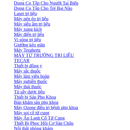
Dụng Cụ Tập Cho Người Tai Biến
Dụng Cụ Tập Cho Trẻ Bại Não
Laser trị liệu
Máy nén ép trị liệu
Máy siêu âm trị liệu
Máy xung kích
Máy điện trị liệu
Vi sóng trị liệu
Giường kéo giãn
Máy Terahertz
MÁY TỪ TRƯỜNG TRỊ LIỆU
TECAR
Thiết bị đông y
Máy sắc thuốc
Máy làm viên hoàn
Máy nghiền thuốc
Máy thái thuốc
Tủ sấy dược liệu
Thiết bị Sản Phụ Khoa
Bàn khám sản phụ khoa
Máy Ozone điều trị bệnh phụ khoa
Máy soi cổ tử cung
Máy Áp Lạnh Cổ Tử Cung
Thiết Bị Phục Hồi Cơ Sàn Chậu
Nội thất phòng khám