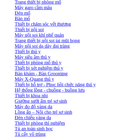
Trang thiết bị phòng mổ
Máy garo cầm máu
Đèn mổ
Bàn mổ
Thiết bị chăm sóc vết thương
Thiết bị nội soi
Máy nội soi khí phế quản
Trang thiết bị nội soi tai mũi họng
Máy nội soi dạ dày đại tràng
Thiết bị thú y
Máy siêu âm thú y
Thiết bị phòng mổ thú y
Thiết bị xét nghiệm thú y
Bàn khám - Bàn Grooming
Máy X-Quang thú y
Thiết bị hỗ trợ - Phục hồi chức năng thú y
Hệ thống lồng - chuồng - buồng lưu
Thiết bị khoa nhi
Giường sưởi ấm trẻ sơ sinh
Máy đo độ vàng da
Lồng ấp – Nôi cho trẻ sơ sinh
Đèn chiếu vàng da
Thiết bị phòng thí nghiệm
Tủ an toàn sinh học
Tủ cấy vô trùng