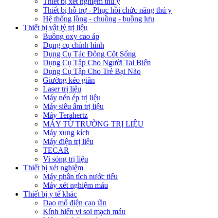
Thiết bị xét nghiệm thú y
Thiết bị hỗ trợ - Phục hồi chức năng thú y
Hệ thống lồng - chuồng - buồng lưu
Thiết bị vật lý trị liệu
Buồng oxy cao áp
Dụng cụ chỉnh hình
Dụng Cụ Tác Động Cột Sống
Dụng Cụ Tập Cho Người Tai Biến
Dụng Cụ Tập Cho Trẻ Bại Não
Giường kéo giãn
Laser trị liệu
Máy nén ép trị liệu
Máy siêu âm trị liệu
Máy Terahertz
MÁY TỪ TRƯỜNG TRỊ LIỆU
Máy xung kích
Máy điện trị liệu
TECAR
Vi sóng trị liệu
Thiết bị xét nghiệm
Máy phân tích nước tiểu
Máy xét nghiệm máu
Thiết bị y tế khác
Dao mổ điện cao tần
Kính hiển vi soi mạch máu