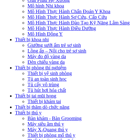
Giải Phẫu Hệ Xương
Mô hình Nhi khoa
Mô Hình Thực Hành Chẩn Đoán Y Khoa
Mô Hình Thực Hành Sơ Cứu, Cấp Cứu
Mô Hình Thực Hành Đào Tạo Kỹ Năng Lâm Sàng
Mô Hình Thực Hành Điều Dưỡng
Mô Hình Đông Y
Thiết bị khoa nhi
Giường sưởi ấm trẻ sơ sinh
Lồng ấp – Nôi cho trẻ sơ sinh
Máy đo độ vàng da
Đèn chiếu vàng da
Thiết bị phòng thí nghiệm
Thiết bị vệ sinh phòng
Tủ an toàn sinh học
Tủ cấy vô trùng
Tủ hút hơi hóa chất
Thiết bị tai mũi họng
Thiết bị khám tai
Thiết bị thăm dò chức năng
Thiết bị thú y
Bàn khám - Bàn Grooming
Máy siêu âm thú y
Máy X-Quang thú y
Thiết bị phòng mổ thú y