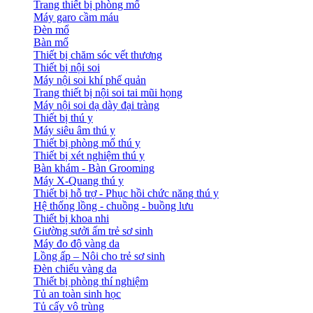
Trang thiết bị phòng mổ
Máy garo cầm máu
Đèn mổ
Bàn mổ
Thiết bị chăm sóc vết thương
Thiết bị nội soi
Máy nội soi khí phế quản
Trang thiết bị nội soi tai mũi họng
Máy nội soi dạ dày đại tràng
Thiết bị thú y
Máy siêu âm thú y
Thiết bị phòng mổ thú y
Thiết bị xét nghiệm thú y
Bàn khám - Bàn Grooming
Máy X-Quang thú y
Thiết bị hỗ trợ - Phục hồi chức năng thú y
Hệ thống lồng - chuồng - buồng lưu
Thiết bị khoa nhi
Giường sưởi ấm trẻ sơ sinh
Máy đo độ vàng da
Lồng ấp – Nôi cho trẻ sơ sinh
Đèn chiếu vàng da
Thiết bị phòng thí nghiệm
Tủ an toàn sinh học
Tủ cấy vô trùng