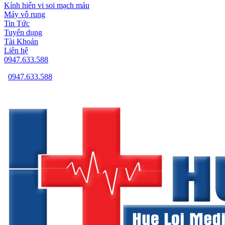
Kính hiển vi soi mạch máu
Máy vỗ rung
Tin Tức
Tuyển dụng
Tài Khoản
Liên hệ
0947.633.588
0947.633.588