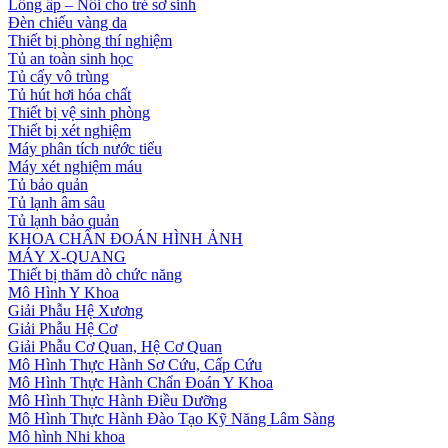
Lồng ấp – Nôi cho trẻ sơ sinh
Đèn chiếu vàng da
Thiết bị phòng thí nghiệm
Tủ an toàn sinh học
Tủ cấy vô trùng
Tủ hút hơi hóa chất
Thiết bị vệ sinh phòng
Thiết bị xét nghiệm
Máy phân tích nước tiểu
Máy xét nghiệm máu
Tủ bảo quản
Tủ lạnh âm sâu
Tủ lạnh bảo quản
KHOA CHẨN ĐOÁN HÌNH ẢNH
MÁY X-QUANG
Thiết bị thăm dò chức năng
Mô Hình Y Khoa
Giải Phẫu Hệ Xương
Giải Phẫu Hệ Cơ
Giải Phẫu Cơ Quan, Hệ Cơ Quan
Mô Hình Thực Hành Sơ Cứu, Cấp Cứu
Mô Hình Thực Hành Chẩn Đoán Y Khoa
Mô Hình Thực Hành Điều Dưỡng
Mô Hình Thực Hành Đào Tạo Kỹ Năng Lâm Sàng
Mô hình Nhi khoa