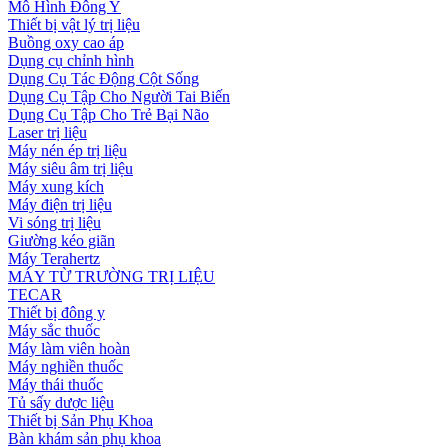
Mô Hình Đông Y
Thiết bị vật lý trị liệu
Buồng oxy cao áp
Dụng cụ chỉnh hình
Dụng Cụ Tác Động Cột Sống
Dụng Cụ Tập Cho Người Tai Biến
Dụng Cụ Tập Cho Trẻ Bại Não
Laser trị liệu
Máy nén ép trị liệu
Máy siêu âm trị liệu
Máy xung kích
Máy điện trị liệu
Vi sóng trị liệu
Giường kéo giãn
Máy Terahertz
MÁY TỪ TRƯỜNG TRỊ LIỆU
TECAR
Thiết bị đông y
Máy sắc thuốc
Máy làm viên hoàn
Máy nghiền thuốc
Máy thái thuốc
Tủ sấy dược liệu
Thiết bị Sản Phụ Khoa
Bàn khám sản phụ khoa