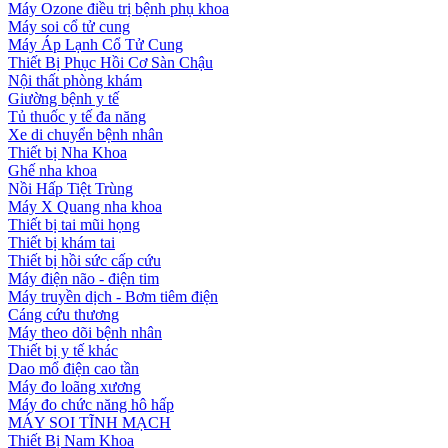
Máy Ozone điều trị bệnh phụ khoa
Máy soi cổ tử cung
Máy Áp Lạnh Cổ Tử Cung
Thiết Bị Phục Hồi Cơ Sàn Chậu
Nội thất phòng khám
Giường bệnh y tế
Tủ thuốc y tế đa năng
Xe di chuyển bệnh nhân
Thiết bị Nha Khoa
Ghế nha khoa
Nồi Hấp Tiệt Trùng
Máy X Quang nha khoa
Thiết bị tai mũi họng
Thiết bị khám tai
Thiết bị hồi sức cấp cứu
Máy điện não - điện tim
Máy truyền dịch - Bơm tiêm điện
Cáng cứu thương
Máy theo dõi bệnh nhân
Thiết bị y tế khác
Dao mổ điện cao tần
Máy đo loãng xương
Máy đo chức năng hô hấp
MÁY SOI TĨNH MẠCH
Thiết Bị Nam Khoa