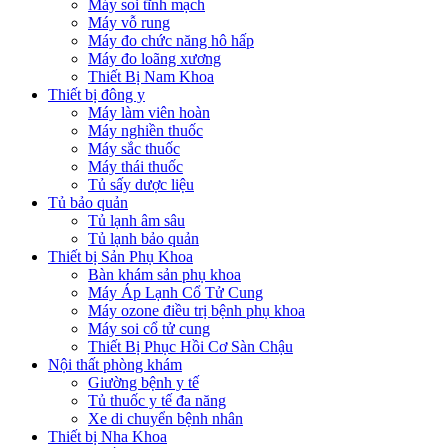
Máy soi tĩnh mạch
Máy vỗ rung
Máy đo chức năng hô hấp
Máy đo loãng xương
Thiết Bị Nam Khoa
Thiết bị đông y
Máy làm viên hoàn
Máy nghiền thuốc
Máy sắc thuốc
Máy thái thuốc
Tủ sấy dược liệu
Tủ bảo quản
Tủ lạnh âm sâu
Tủ lạnh bảo quản
Thiết bị Sản Phụ Khoa
Bàn khám sản phụ khoa
Máy Áp Lạnh Cổ Tử Cung
Máy ozone điều trị bệnh phụ khoa
Máy soi cổ tử cung
Thiết Bị Phục Hồi Cơ Sàn Chậu
Nội thất phòng khám
Giường bệnh y tế
Tủ thuốc y tế đa năng
Xe di chuyển bệnh nhân
Thiết bị Nha Khoa