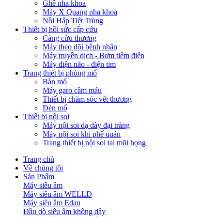
Ghế nha khoa
Máy X Quang nha khoa
Nồi Hấp Tiệt Trùng
Thiết bị hồi sức cấp cứu
Cáng cứu thương
Máy theo dõi bệnh nhân
Máy truyền dịch - Bơm tiêm điện
Máy điện não - điện tim
Trang thiết bị phòng mổ
Bàn mổ
Máy garo cầm máu
Thiết bị chăm sóc vết thương
Đèn mổ
Thiết bị nội soi
Máy nội soi dạ dày đại tràng
Máy nội soi khí phế quản
Trang thiết bị nội soi tai mũi họng
Trang chủ
Về chúng tôi
Sản Phẩm
Máy siêu âm
Máy siêu âm WELLD
Máy siêu âm Edan
Đầu dò siêu âm không dây