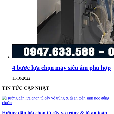
4 bước lựa chọn máy siêu âm phù hợp
11/10/2022
TIN TỨC CẬP NHẬT
Hướng dẫn lựa chọn tủ cấy vô trùng & tủ an toàn