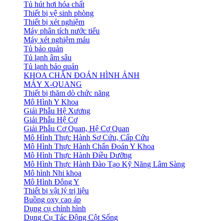
Tủ hút hơi hóa chất
Thiết bị vệ sinh phòng
Thiết bị xét nghiệm
Máy phân tích nước tiểu
Máy xét nghiệm máu
Tủ bảo quản
Tủ lạnh âm sâu
Tủ lạnh bảo quản
KHOA CHẨN ĐOÁN HÌNH ẢNH
MÁY X-QUANG
Thiết bị thăm dò chức năng
Mô Hình Y Khoa
Giải Phẫu Hệ Xương
Giải Phẫu Hệ Cơ
Giải Phẫu Cơ Quan, Hệ Cơ Quan
Mô Hình Thực Hành Sơ Cứu, Cấp Cứu
Mô Hình Thực Hành Chẩn Đoán Y Khoa
Mô Hình Thực Hành Điều Dưỡng
Mô Hình Thực Hành Đào Tạo Kỹ Năng Lâm Sàng
Mô hình Nhi khoa
Mô Hình Đông Y
Thiết bị vật lý trị liệu
Buồng oxy cao áp
Dụng cụ chỉnh hình
Dụng Cụ Tác Động Cột Sống