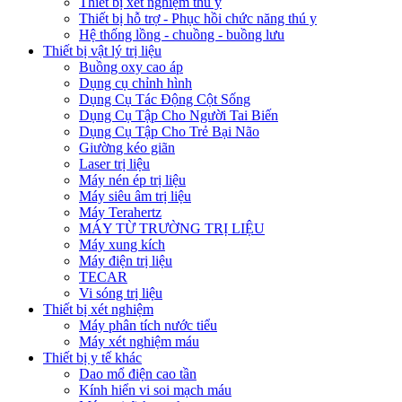
Thiết bị xét nghiệm thú y
Thiết bị hỗ trợ - Phục hồi chức năng thú y
Hệ thống lồng - chuồng - buồng lưu
Thiết bị vật lý trị liệu
Buồng oxy cao áp
Dụng cụ chỉnh hình
Dụng Cụ Tác Động Cột Sống
Dụng Cụ Tập Cho Người Tai Biến
Dụng Cụ Tập Cho Trẻ Bại Não
Giường kéo giãn
Laser trị liệu
Máy nén ép trị liệu
Máy siêu âm trị liệu
Máy Terahertz
MÁY TỪ TRƯỜNG TRỊ LIỆU
Máy xung kích
Máy điện trị liệu
TECAR
Vi sóng trị liệu
Thiết bị xét nghiệm
Máy phân tích nước tiểu
Máy xét nghiệm máu
Thiết bị y tế khác
Dao mổ điện cao tần
Kính hiển vi soi mạch máu