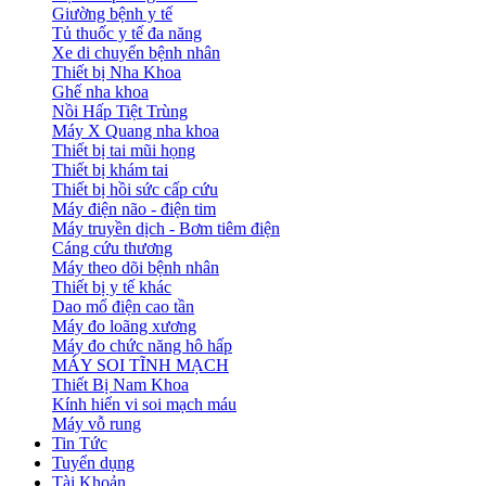
Giường bệnh y tế
Tủ thuốc y tế đa năng
Xe di chuyển bệnh nhân
Thiết bị Nha Khoa
Ghế nha khoa
Nồi Hấp Tiệt Trùng
Máy X Quang nha khoa
Thiết bị tai mũi họng
Thiết bị khám tai
Thiết bị hồi sức cấp cứu
Máy điện não - điện tim
Máy truyền dịch - Bơm tiêm điện
Cáng cứu thương
Máy theo dõi bệnh nhân
Thiết bị y tế khác
Dao mổ điện cao tần
Máy đo loãng xương
Máy đo chức năng hô hấp
MÁY SOI TĨNH MẠCH
Thiết Bị Nam Khoa
Kính hiển vi soi mạch máu
Máy vỗ rung
Tin Tức
Tuyển dụng
Tài Khoản