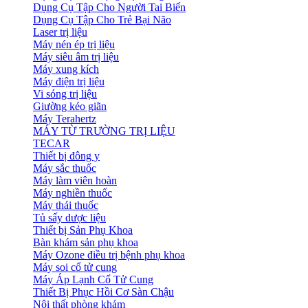
Dụng Cụ Tập Cho Người Tai Biến
Dụng Cụ Tập Cho Trẻ Bại Não
Laser trị liệu
Máy nén ép trị liệu
Máy siêu âm trị liệu
Máy xung kích
Máy điện trị liệu
Vi sóng trị liệu
Giường kéo giãn
Máy Terahertz
MÁY TỪ TRƯỜNG TRỊ LIỆU
TECAR
Thiết bị đông y
Máy sắc thuốc
Máy làm viên hoàn
Máy nghiền thuốc
Máy thái thuốc
Tủ sấy dược liệu
Thiết bị Sản Phụ Khoa
Bàn khám sản phụ khoa
Máy Ozone điều trị bệnh phụ khoa
Máy soi cổ tử cung
Máy Áp Lạnh Cổ Tử Cung
Thiết Bị Phục Hồi Cơ Sàn Chậu
Nội thất phòng khám