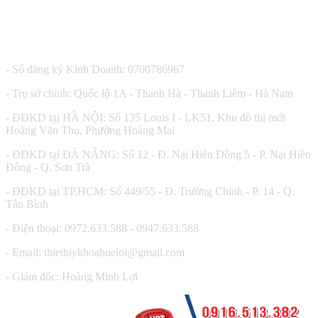
CÔNG TY TNHH THIẾT BỊ Y TẾ HUÊ LỢI
- Số đăng ký Kinh Doanh: 0700786967
- Trụ sở chính: Quốc lộ 1A - Thanh Hà - Thanh Liêm - Hà Nam
- ĐĐKD tại HÀ NỘI: Số 135 Louis I - LK51, Khu đô thị mới
Hoàng Văn Thụ, Phường Hoàng Mai
- ĐĐKD tại ĐÀ NẴNG: Số 12 - Đ. Nại Hiên Đông 5 - P. Nại Hiên
Đông - Q. Sơn Trà
- ĐĐKD tại TP.HCM: Số 449/55 - Đ. Trường Chinh - P. 14 - Q.
Tân Bình
- Điện thoại: 0972.633.588 - 0947.633.588
- Email: thietbiykhoahueloi@gmail.com
- Giám đốc: Hoàng Minh Lợi