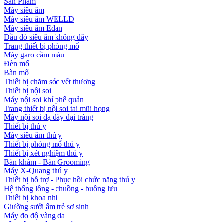
Sản Phẩm
Máy siêu âm
Máy siêu âm WELLD
Máy siêu âm Edan
Đầu dò siêu âm không dây
Trang thiết bị phòng mổ
Máy garo cầm máu
Đèn mổ
Bàn mổ
Thiết bị chăm sóc vết thương
Thiết bị nội soi
Máy nội soi khí phế quản
Trang thiết bị nội soi tai mũi họng
Máy nội soi dạ dày đại tràng
Thiết bị thú y
Máy siêu âm thú y
Thiết bị phòng mổ thú y
Thiết bị xét nghiệm thú y
Bàn khám - Bàn Grooming
Máy X-Quang thú y
Thiết bị hỗ trợ - Phục hồi chức năng thú y
Hệ thống lồng - chuồng - buồng lưu
Thiết bị khoa nhi
Giường sưởi ấm trẻ sơ sinh
Máy đo độ vàng da