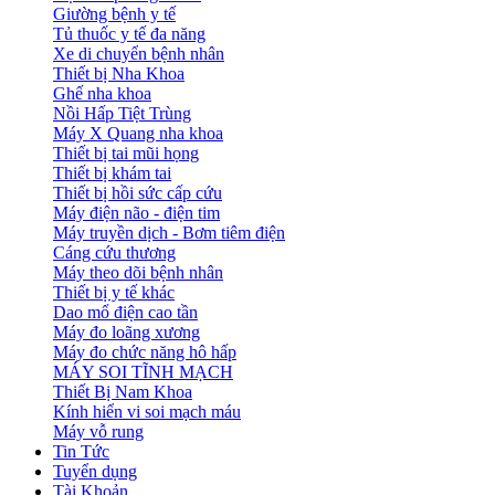
Giường bệnh y tế
Tủ thuốc y tế đa năng
Xe di chuyển bệnh nhân
Thiết bị Nha Khoa
Ghế nha khoa
Nồi Hấp Tiệt Trùng
Máy X Quang nha khoa
Thiết bị tai mũi họng
Thiết bị khám tai
Thiết bị hồi sức cấp cứu
Máy điện não - điện tim
Máy truyền dịch - Bơm tiêm điện
Cáng cứu thương
Máy theo dõi bệnh nhân
Thiết bị y tế khác
Dao mổ điện cao tần
Máy đo loãng xương
Máy đo chức năng hô hấp
MÁY SOI TĨNH MẠCH
Thiết Bị Nam Khoa
Kính hiển vi soi mạch máu
Máy vỗ rung
Tin Tức
Tuyển dụng
Tài Khoản