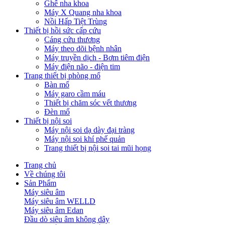
Ghế nha khoa
Máy X Quang nha khoa
Nồi Hấp Tiệt Trùng
Thiết bị hồi sức cấp cứu
Cáng cứu thương
Máy theo dõi bệnh nhân
Máy truyền dịch - Bơm tiêm điện
Máy điện não - điện tim
Trang thiết bị phòng mổ
Bàn mổ
Máy garo cầm máu
Thiết bị chăm sóc vết thương
Đèn mổ
Thiết bị nội soi
Máy nội soi dạ dày đại tràng
Máy nội soi khí phế quản
Trang thiết bị nội soi tai mũi họng
Trang chủ
Về chúng tôi
Sản Phẩm
Máy siêu âm
Máy siêu âm WELLD
Máy siêu âm Edan
Đầu dò siêu âm không dây