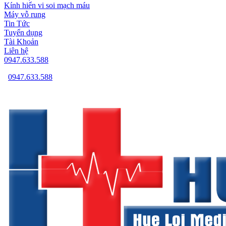
Kính hiển vi soi mạch máu
Máy vỗ rung
Tin Tức
Tuyển dụng
Tài Khoản
Liên hệ
0947.633.588
0947.633.588