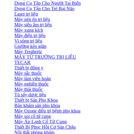
Dụng Cụ Tập Cho Người Tai Biến
Dụng Cụ Tập Cho Trẻ Bại Não
Laser trị liệu
Máy nén ép trị liệu
Máy siêu âm trị liệu
Máy xung kích
Máy điện trị liệu
Vi sóng trị liệu
Giường kéo giãn
Máy Terahertz
MÁY TỪ TRƯỜNG TRỊ LIỆU
TECAR
Thiết bị đông y
Máy sắc thuốc
Máy làm viên hoàn
Máy nghiền thuốc
Máy thái thuốc
Tủ sấy dược liệu
Thiết bị Sản Phụ Khoa
Bàn khám sản phụ khoa
Máy Ozone điều trị bệnh phụ khoa
Máy soi cổ tử cung
Máy Áp Lạnh Cổ Tử Cung
Thiết Bị Phục Hồi Cơ Sàn Chậu
Nội thất phòng khám