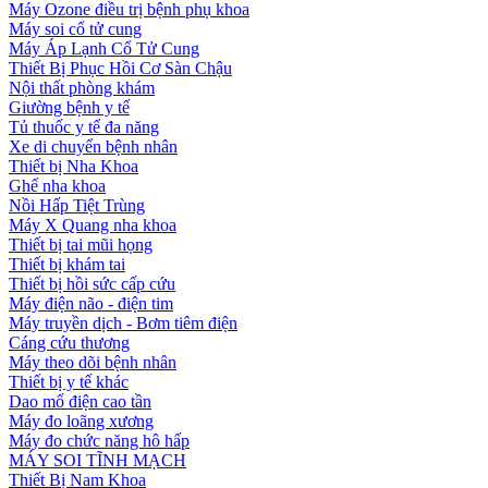
Máy Ozone điều trị bệnh phụ khoa
Máy soi cổ tử cung
Máy Áp Lạnh Cổ Tử Cung
Thiết Bị Phục Hồi Cơ Sàn Chậu
Nội thất phòng khám
Giường bệnh y tế
Tủ thuốc y tế đa năng
Xe di chuyển bệnh nhân
Thiết bị Nha Khoa
Ghế nha khoa
Nồi Hấp Tiệt Trùng
Máy X Quang nha khoa
Thiết bị tai mũi họng
Thiết bị khám tai
Thiết bị hồi sức cấp cứu
Máy điện não - điện tim
Máy truyền dịch - Bơm tiêm điện
Cáng cứu thương
Máy theo dõi bệnh nhân
Thiết bị y tế khác
Dao mổ điện cao tần
Máy đo loãng xương
Máy đo chức năng hô hấp
MÁY SOI TĨNH MẠCH
Thiết Bị Nam Khoa