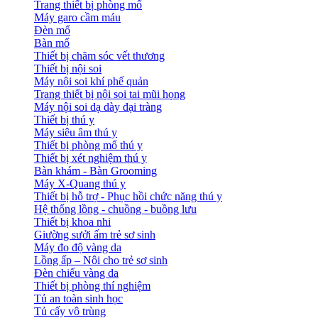
Trang thiết bị phòng mổ
Máy garo cầm máu
Đèn mổ
Bàn mổ
Thiết bị chăm sóc vết thương
Thiết bị nội soi
Máy nội soi khí phế quản
Trang thiết bị nội soi tai mũi họng
Máy nội soi dạ dày đại tràng
Thiết bị thú y
Máy siêu âm thú y
Thiết bị phòng mổ thú y
Thiết bị xét nghiệm thú y
Bàn khám - Bàn Grooming
Máy X-Quang thú y
Thiết bị hỗ trợ - Phục hồi chức năng thú y
Hệ thống lồng - chuồng - buồng lưu
Thiết bị khoa nhi
Giường sưởi ấm trẻ sơ sinh
Máy đo độ vàng da
Lồng ấp – Nôi cho trẻ sơ sinh
Đèn chiếu vàng da
Thiết bị phòng thí nghiệm
Tủ an toàn sinh học
Tủ cấy vô trùng