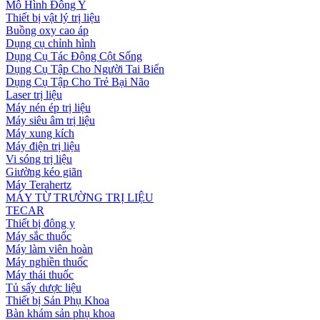
Mô Hình Đông Y
Thiết bị vật lý trị liệu
Buồng oxy cao áp
Dụng cụ chỉnh hình
Dụng Cụ Tác Động Cột Sống
Dụng Cụ Tập Cho Người Tai Biến
Dụng Cụ Tập Cho Trẻ Bại Não
Laser trị liệu
Máy nén ép trị liệu
Máy siêu âm trị liệu
Máy xung kích
Máy điện trị liệu
Vi sóng trị liệu
Giường kéo giãn
Máy Terahertz
MÁY TỪ TRƯỜNG TRỊ LIỆU
TECAR
Thiết bị đông y
Máy sắc thuốc
Máy làm viên hoàn
Máy nghiền thuốc
Máy thái thuốc
Tủ sấy dược liệu
Thiết bị Sản Phụ Khoa
Bàn khám sản phụ khoa