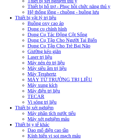
Thiết bị xét nghiệm thú y
Thiết bị hỗ trợ - Phục hồi chức năng thú y
Hệ thống lồng - chuồng - buồng lưu
Thiết bị vật lý trị liệu
Buồng oxy cao áp
Dụng cụ chỉnh hình
Dụng Cụ Tác Động Cột Sống
Dụng Cụ Tập Cho Người Tai Biến
Dụng Cụ Tập Cho Trẻ Bại Não
Giường kéo giãn
Laser trị liệu
Máy nén ép trị liệu
Máy siêu âm trị liệu
Máy Terahertz
MÁY TỪ TRƯỜNG TRỊ LIỆU
Máy xung kích
Máy điện trị liệu
TECAR
Vi sóng trị liệu
Thiết bị xét nghiệm
Máy phân tích nước tiểu
Máy xét nghiệm máu
Thiết bị y tế khác
Dao mổ điện cao tần
Kính hiển vi soi mạch máu