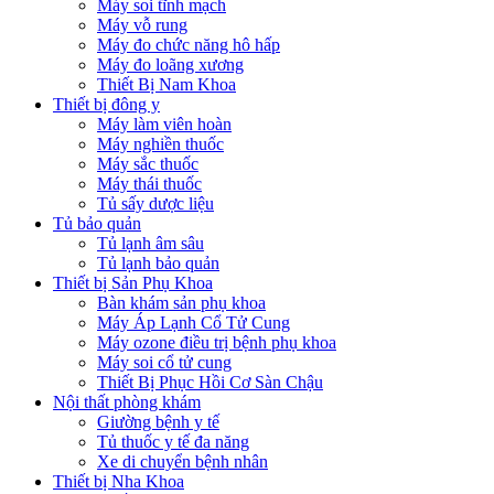
Máy soi tĩnh mạch
Máy vỗ rung
Máy đo chức năng hô hấp
Máy đo loãng xương
Thiết Bị Nam Khoa
Thiết bị đông y
Máy làm viên hoàn
Máy nghiền thuốc
Máy sắc thuốc
Máy thái thuốc
Tủ sấy dược liệu
Tủ bảo quản
Tủ lạnh âm sâu
Tủ lạnh bảo quản
Thiết bị Sản Phụ Khoa
Bàn khám sản phụ khoa
Máy Áp Lạnh Cổ Tử Cung
Máy ozone điều trị bệnh phụ khoa
Máy soi cổ tử cung
Thiết Bị Phục Hồi Cơ Sàn Chậu
Nội thất phòng khám
Giường bệnh y tế
Tủ thuốc y tế đa năng
Xe di chuyển bệnh nhân
Thiết bị Nha Khoa