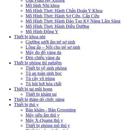
Giải Phẫu Hệ Xương
Mô hình Nhi khoa
Mô Hình Thực Hành Chẩn Đoán Y Khoa
Mô Hình Thực Hành Sơ Cứu, Cấp Cứu
Mô Hình Thực Hành Đào Tạo Kỹ Năng Lâm Sàng
Mô Hình Thực Hành Điều Dưỡng
Mô Hình Đông Y
Thiết bị khoa nhi
Giường sưởi ấm trẻ sơ sinh
Lồng ấp – Nôi cho trẻ sơ sinh
Máy đo độ vàng da
Đèn chiếu vàng da
Thiết bị phòng thí nghiệm
Thiết bị vệ sinh phòng
Tủ an toàn sinh học
Tủ cấy vô trùng
Tủ hút hơi hóa chất
Thiết bị tai mũi họng
Thiết bị khám tai
Thiết bị thăm dò chức năng
Thiết bị thú y
Bàn khám - Bàn Grooming
Máy siêu âm thú y
Máy X-Quang thú y
Thiết bị phòng mổ thú y