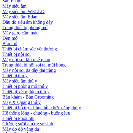
Sản Phẩm
Máy siêu âm
Máy siêu âm WELLD
Máy siêu âm Edan
Đầu dò siêu âm không dây
Trang thiết bị phòng mổ
Máy garo cầm máu
Đèn mổ
Bàn mổ
Thiết bị chăm sóc vết thương
Thiết bị nội soi
Máy nội soi khí phế quản
Trang thiết bị nội soi tai mũi họng
Máy nội soi dạ dày đại tràng
Thiết bị thú y
Máy siêu âm thú y
Thiết bị phòng mổ thú y
Thiết bị xét nghiệm thú y
Bàn khám - Bàn Grooming
Máy X-Quang thú y
Thiết bị hỗ trợ - Phục hồi chức năng thú y
Hệ thống lồng - chuồng - buồng lưu
Thiết bị khoa nhi
Giường sưởi ấm trẻ sơ sinh
Máy đo độ vàng da