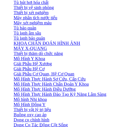
Tủ hút hơi hóa chất
Thiết bị vệ sinh phòng
Thiết bị xét nghiệm
Máy phân tích nước tiểu
Máy xét nghiệm máu
Tủ bảo quản
Tủ lạnh âm sâu
Tủ lạnh bảo quản
KHOA CHẨN ĐOÁN HÌNH ẢNH
MÁY X-QUANG
Thiết bị thăm dò chức năng
Mô Hình Y Khoa
Giải Phẫu Hệ Xương
Giải Phẫu Hệ Cơ
Giải Phẫu Cơ Quan, Hệ Cơ Quan
Mô Hình Thực Hành Sơ Cứu, Cấp Cứu
Mô Hình Thực Hành Chẩn Đoán Y Khoa
Mô Hình Thực Hành Điều Dưỡng
Mô Hình Thực Hành Đào Tạo Kỹ Năng Lâm Sàng
Mô hình Nhi khoa
Mô Hình Đông Y
Thiết bị vật lý trị liệu
Buồng oxy cao áp
Dụng cụ chỉnh hình
Dụng Cụ Tác Động Cột Sống