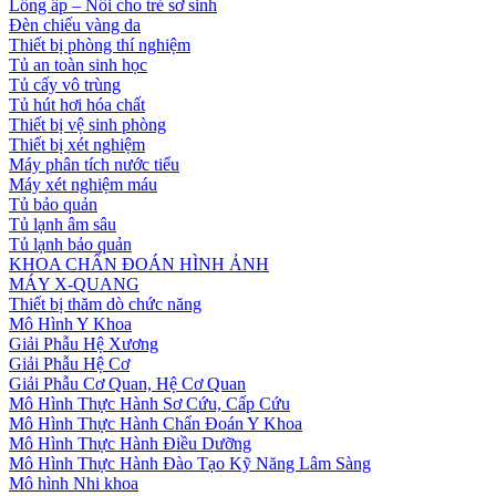
Lồng ấp – Nôi cho trẻ sơ sinh
Đèn chiếu vàng da
Thiết bị phòng thí nghiệm
Tủ an toàn sinh học
Tủ cấy vô trùng
Tủ hút hơi hóa chất
Thiết bị vệ sinh phòng
Thiết bị xét nghiệm
Máy phân tích nước tiểu
Máy xét nghiệm máu
Tủ bảo quản
Tủ lạnh âm sâu
Tủ lạnh bảo quản
KHOA CHẨN ĐOÁN HÌNH ẢNH
MÁY X-QUANG
Thiết bị thăm dò chức năng
Mô Hình Y Khoa
Giải Phẫu Hệ Xương
Giải Phẫu Hệ Cơ
Giải Phẫu Cơ Quan, Hệ Cơ Quan
Mô Hình Thực Hành Sơ Cứu, Cấp Cứu
Mô Hình Thực Hành Chẩn Đoán Y Khoa
Mô Hình Thực Hành Điều Dưỡng
Mô Hình Thực Hành Đào Tạo Kỹ Năng Lâm Sàng
Mô hình Nhi khoa