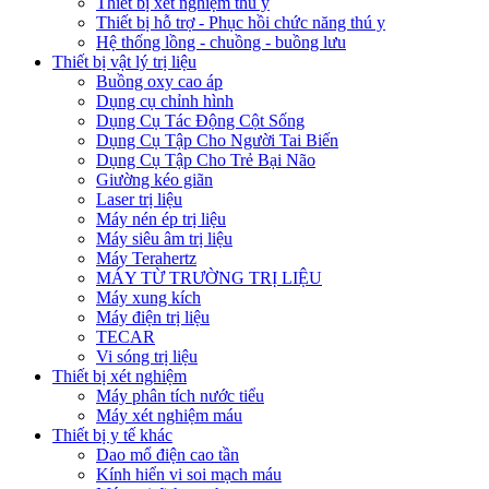
Thiết bị xét nghiệm thú y
Thiết bị hỗ trợ - Phục hồi chức năng thú y
Hệ thống lồng - chuồng - buồng lưu
Thiết bị vật lý trị liệu
Buồng oxy cao áp
Dụng cụ chỉnh hình
Dụng Cụ Tác Động Cột Sống
Dụng Cụ Tập Cho Người Tai Biến
Dụng Cụ Tập Cho Trẻ Bại Não
Giường kéo giãn
Laser trị liệu
Máy nén ép trị liệu
Máy siêu âm trị liệu
Máy Terahertz
MÁY TỪ TRƯỜNG TRỊ LIỆU
Máy xung kích
Máy điện trị liệu
TECAR
Vi sóng trị liệu
Thiết bị xét nghiệm
Máy phân tích nước tiểu
Máy xét nghiệm máu
Thiết bị y tế khác
Dao mổ điện cao tần
Kính hiển vi soi mạch máu