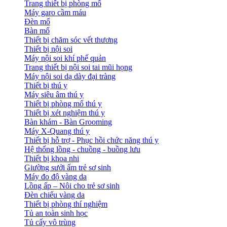
Trang thiết bị phòng mổ
Máy garo cầm máu
Đèn mổ
Bàn mổ
Thiết bị chăm sóc vết thương
Thiết bị nội soi
Máy nội soi khí phế quản
Trang thiết bị nội soi tai mũi họng
Máy nội soi dạ dày đại tràng
Thiết bị thú y
Máy siêu âm thú y
Thiết bị phòng mổ thú y
Thiết bị xét nghiệm thú y
Bàn khám - Bàn Grooming
Máy X-Quang thú y
Thiết bị hỗ trợ - Phục hồi chức năng thú y
Hệ thống lồng - chuồng - buồng lưu
Thiết bị khoa nhi
Giường sưởi ấm trẻ sơ sinh
Máy đo độ vàng da
Lồng ấp – Nôi cho trẻ sơ sinh
Đèn chiếu vàng da
Thiết bị phòng thí nghiệm
Tủ an toàn sinh học
Tủ cấy vô trùng