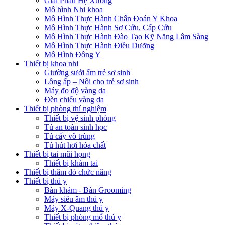
Giải Phẫu Hệ Xương
Mô hình Nhi khoa
Mô Hình Thực Hành Chẩn Đoán Y Khoa
Mô Hình Thực Hành Sơ Cứu, Cấp Cứu
Mô Hình Thực Hành Đào Tạo Kỹ Năng Lâm Sàng
Mô Hình Thực Hành Điều Dưỡng
Mô Hình Đông Y
Thiết bị khoa nhi
Giường sưởi ấm trẻ sơ sinh
Lồng ấp – Nôi cho trẻ sơ sinh
Máy đo độ vàng da
Đèn chiếu vàng da
Thiết bị phòng thí nghiệm
Thiết bị vệ sinh phòng
Tủ an toàn sinh học
Tủ cấy vô trùng
Tủ hút hơi hóa chất
Thiết bị tai mũi họng
Thiết bị khám tai
Thiết bị thăm dò chức năng
Thiết bị thú y
Bàn khám - Bàn Grooming
Máy siêu âm thú y
Máy X-Quang thú y
Thiết bị phòng mổ thú y