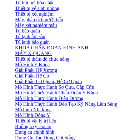
Tủ hút hơi hóa chất
Thiết bị vệ sinh phòng
Thiết bị xét nghiệm
Máy phân tích nước tiểu
Máy xét nghiệm máu
Tủ bảo quản
Tủ lạnh âm sâu
Tủ lạnh bảo quản
KHOA CHẨN ĐOÁN HÌNH ẢNH
MÁY X-QUANG
Thiết bị thăm dò chức năng
Mô Hình Y Khoa
Giải Phẫu Hệ Xương
Giải Phẫu Hệ Cơ
Giải Phẫu Cơ Quan, Hệ Cơ Quan
Mô Hình Thực Hành Sơ Cứu, Cấp Cứu
Mô Hình Thực Hành Chẩn Đoán Y Khoa
Mô Hình Thực Hành Điều Dưỡng
Mô Hình Thực Hành Đào Tạo Kỹ Năng Lâm Sàng
Mô hình Nhi khoa
Mô Hình Đông Y
Thiết bị vật lý trị liệu
Buồng oxy cao áp
Dụng cụ chỉnh hình
Dụng Cụ Tác Động Cột Sống