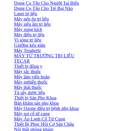
Dụng Cụ Tập Cho Người Tai Biến
Dụng Cụ Tập Cho Trẻ Bại Não
Laser trị liệu
Máy nén ép trị liệu
Máy siêu âm trị liệu
Máy xung kích
Máy điện trị liệu
Vi sóng trị liệu
Giường kéo giãn
Máy Terahertz
MÁY TỪ TRƯỜNG TRỊ LIỆU
TECAR
Thiết bị đông y
Máy sắc thuốc
Máy làm viên hoàn
Máy nghiền thuốc
Máy thái thuốc
Tủ sấy dược liệu
Thiết bị Sản Phụ Khoa
Bàn khám sản phụ khoa
Máy Ozone điều trị bệnh phụ khoa
Máy soi cổ tử cung
Máy Áp Lạnh Cổ Tử Cung
Thiết Bị Phục Hồi Cơ Sàn Chậu
Nội thất phòng khám