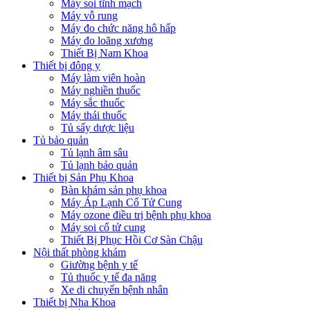
Máy soi tĩnh mạch
Máy vỗ rung
Máy đo chức năng hô hấp
Máy đo loãng xương
Thiết Bị Nam Khoa
Thiết bị đông y
Máy làm viên hoàn
Máy nghiền thuốc
Máy sắc thuốc
Máy thái thuốc
Tủ sấy dược liệu
Tủ bảo quản
Tủ lạnh âm sâu
Tủ lạnh bảo quản
Thiết bị Sản Phụ Khoa
Bàn khám sản phụ khoa
Máy Áp Lạnh Cổ Tử Cung
Máy ozone điều trị bệnh phụ khoa
Máy soi cổ tử cung
Thiết Bị Phục Hồi Cơ Sàn Chậu
Nội thất phòng khám
Giường bệnh y tế
Tủ thuốc y tế đa năng
Xe di chuyển bệnh nhân
Thiết bị Nha Khoa