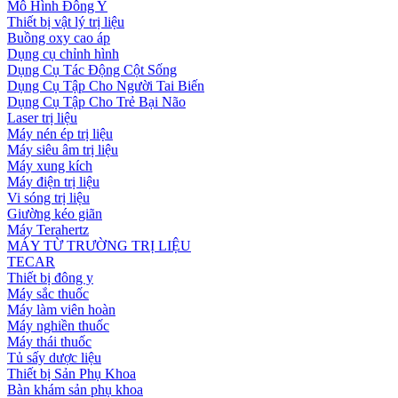
Mô Hình Đông Y
Thiết bị vật lý trị liệu
Buồng oxy cao áp
Dụng cụ chỉnh hình
Dụng Cụ Tác Động Cột Sống
Dụng Cụ Tập Cho Người Tai Biến
Dụng Cụ Tập Cho Trẻ Bại Não
Laser trị liệu
Máy nén ép trị liệu
Máy siêu âm trị liệu
Máy xung kích
Máy điện trị liệu
Vi sóng trị liệu
Giường kéo giãn
Máy Terahertz
MÁY TỪ TRƯỜNG TRỊ LIỆU
TECAR
Thiết bị đông y
Máy sắc thuốc
Máy làm viên hoàn
Máy nghiền thuốc
Máy thái thuốc
Tủ sấy dược liệu
Thiết bị Sản Phụ Khoa
Bàn khám sản phụ khoa