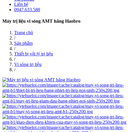
Liên hệ
0947.633.588
Máy trị liệu vi sóng AMT hãng Haobro
Trang chủ
/
Sản phẩm
/
Thiết bị vật lý trị liệu
/
Vi sóng trị liệu
/