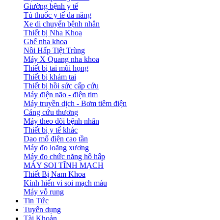
Giường bệnh y tế
Tủ thuốc y tế đa năng
Xe di chuyển bệnh nhân
Thiết bị Nha Khoa
Ghế nha khoa
Nồi Hấp Tiệt Trùng
Máy X Quang nha khoa
Thiết bị tai mũi họng
Thiết bị khám tai
Thiết bị hồi sức cấp cứu
Máy điện não - điện tim
Máy truyền dịch - Bơm tiêm điện
Cáng cứu thương
Máy theo dõi bệnh nhân
Thiết bị y tế khác
Dao mổ điện cao tần
Máy đo loãng xương
Máy đo chức năng hô hấp
MÁY SOI TĨNH MẠCH
Thiết Bị Nam Khoa
Kính hiển vi soi mạch máu
Máy vỗ rung
Tin Tức
Tuyển dụng
Tài Khoản