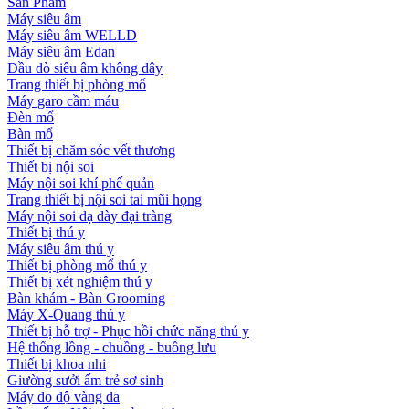
Sản Phẩm
Máy siêu âm
Máy siêu âm WELLD
Máy siêu âm Edan
Đầu dò siêu âm không dây
Trang thiết bị phòng mổ
Máy garo cầm máu
Đèn mổ
Bàn mổ
Thiết bị chăm sóc vết thương
Thiết bị nội soi
Máy nội soi khí phế quản
Trang thiết bị nội soi tai mũi họng
Máy nội soi dạ dày đại tràng
Thiết bị thú y
Máy siêu âm thú y
Thiết bị phòng mổ thú y
Thiết bị xét nghiệm thú y
Bàn khám - Bàn Grooming
Máy X-Quang thú y
Thiết bị hỗ trợ - Phục hồi chức năng thú y
Hệ thống lồng - chuồng - buồng lưu
Thiết bị khoa nhi
Giường sưởi ấm trẻ sơ sinh
Máy đo độ vàng da