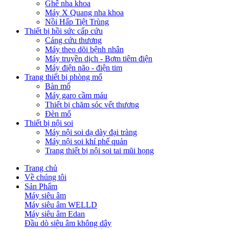
Ghế nha khoa
Máy X Quang nha khoa
Nồi Hấp Tiệt Trùng
Thiết bị hồi sức cấp cứu
Cáng cứu thương
Máy theo dõi bệnh nhân
Máy truyền dịch - Bơm tiêm điện
Máy điện não - điện tim
Trang thiết bị phòng mổ
Bàn mổ
Máy garo cầm máu
Thiết bị chăm sóc vết thương
Đèn mổ
Thiết bị nội soi
Máy nội soi dạ dày đại tràng
Máy nội soi khí phế quản
Trang thiết bị nội soi tai mũi họng
Trang chủ
Về chúng tôi
Sản Phẩm
Máy siêu âm
Máy siêu âm WELLD
Máy siêu âm Edan
Đầu dò siêu âm không dây