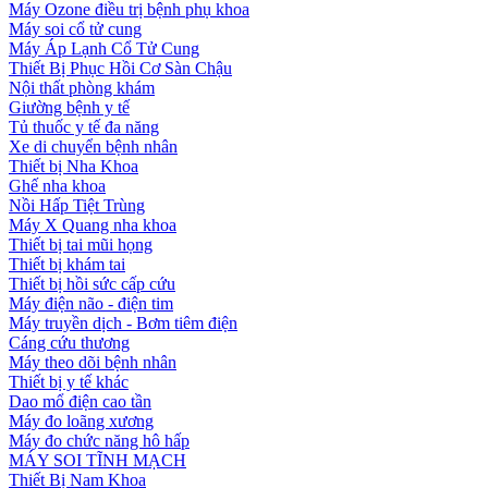
Máy Ozone điều trị bệnh phụ khoa
Máy soi cổ tử cung
Máy Áp Lạnh Cổ Tử Cung
Thiết Bị Phục Hồi Cơ Sàn Chậu
Nội thất phòng khám
Giường bệnh y tế
Tủ thuốc y tế đa năng
Xe di chuyển bệnh nhân
Thiết bị Nha Khoa
Ghế nha khoa
Nồi Hấp Tiệt Trùng
Máy X Quang nha khoa
Thiết bị tai mũi họng
Thiết bị khám tai
Thiết bị hồi sức cấp cứu
Máy điện não - điện tim
Máy truyền dịch - Bơm tiêm điện
Cáng cứu thương
Máy theo dõi bệnh nhân
Thiết bị y tế khác
Dao mổ điện cao tần
Máy đo loãng xương
Máy đo chức năng hô hấp
MÁY SOI TĨNH MẠCH
Thiết Bị Nam Khoa