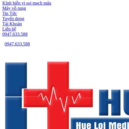
Kính hiển vi soi mạch máu
Máy vỗ rung
Tin Tức
Tuyển dụng
Tài Khoản
Liên hệ
0947.633.588
0947.633.588