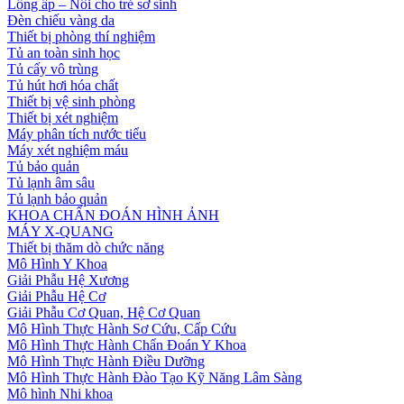
Lồng ấp – Nôi cho trẻ sơ sinh
Đèn chiếu vàng da
Thiết bị phòng thí nghiệm
Tủ an toàn sinh học
Tủ cấy vô trùng
Tủ hút hơi hóa chất
Thiết bị vệ sinh phòng
Thiết bị xét nghiệm
Máy phân tích nước tiểu
Máy xét nghiệm máu
Tủ bảo quản
Tủ lạnh âm sâu
Tủ lạnh bảo quản
KHOA CHẨN ĐOÁN HÌNH ẢNH
MÁY X-QUANG
Thiết bị thăm dò chức năng
Mô Hình Y Khoa
Giải Phẫu Hệ Xương
Giải Phẫu Hệ Cơ
Giải Phẫu Cơ Quan, Hệ Cơ Quan
Mô Hình Thực Hành Sơ Cứu, Cấp Cứu
Mô Hình Thực Hành Chẩn Đoán Y Khoa
Mô Hình Thực Hành Điều Dưỡng
Mô Hình Thực Hành Đào Tạo Kỹ Năng Lâm Sàng
Mô hình Nhi khoa