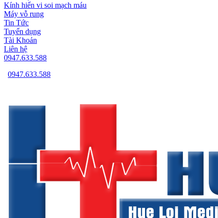
Kính hiển vi soi mạch máu
Máy vỗ rung
Tin Tức
Tuyển dụng
Tài Khoản
Liên hệ
0947.633.588
0947.633.588