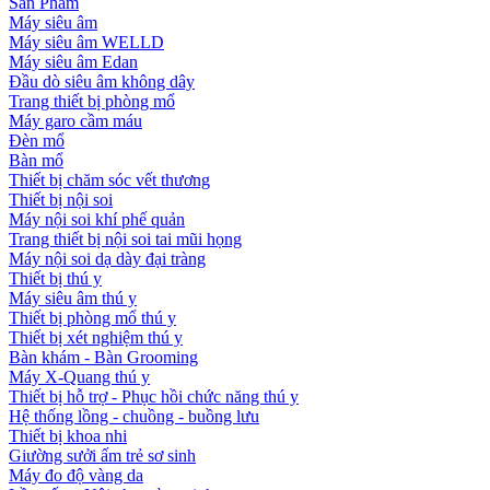
Sản Phẩm
Máy siêu âm
Máy siêu âm WELLD
Máy siêu âm Edan
Đầu dò siêu âm không dây
Trang thiết bị phòng mổ
Máy garo cầm máu
Đèn mổ
Bàn mổ
Thiết bị chăm sóc vết thương
Thiết bị nội soi
Máy nội soi khí phế quản
Trang thiết bị nội soi tai mũi họng
Máy nội soi dạ dày đại tràng
Thiết bị thú y
Máy siêu âm thú y
Thiết bị phòng mổ thú y
Thiết bị xét nghiệm thú y
Bàn khám - Bàn Grooming
Máy X-Quang thú y
Thiết bị hỗ trợ - Phục hồi chức năng thú y
Hệ thống lồng - chuồng - buồng lưu
Thiết bị khoa nhi
Giường sưởi ấm trẻ sơ sinh
Máy đo độ vàng da