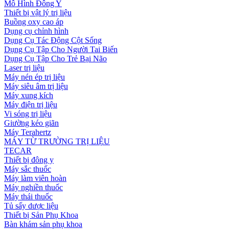
Mô Hình Đông Y
Thiết bị vật lý trị liệu
Buồng oxy cao áp
Dụng cụ chỉnh hình
Dụng Cụ Tác Động Cột Sống
Dụng Cụ Tập Cho Người Tai Biến
Dụng Cụ Tập Cho Trẻ Bại Não
Laser trị liệu
Máy nén ép trị liệu
Máy siêu âm trị liệu
Máy xung kích
Máy điện trị liệu
Vi sóng trị liệu
Giường kéo giãn
Máy Terahertz
MÁY TỪ TRƯỜNG TRỊ LIỆU
TECAR
Thiết bị đông y
Máy sắc thuốc
Máy làm viên hoàn
Máy nghiền thuốc
Máy thái thuốc
Tủ sấy dược liệu
Thiết bị Sản Phụ Khoa
Bàn khám sản phụ khoa