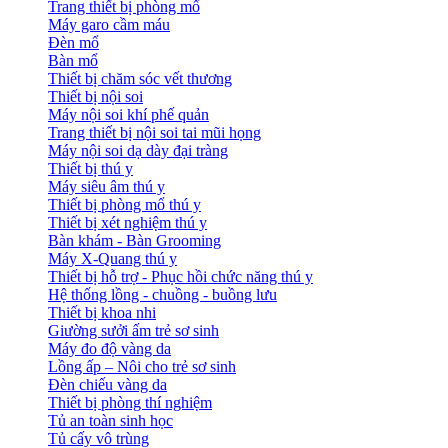
Trang thiết bị phòng mổ
Máy garo cầm máu
Đèn mổ
Bàn mổ
Thiết bị chăm sóc vết thương
Thiết bị nội soi
Máy nội soi khí phế quản
Trang thiết bị nội soi tai mũi họng
Máy nội soi dạ dày đại tràng
Thiết bị thú y
Máy siêu âm thú y
Thiết bị phòng mổ thú y
Thiết bị xét nghiệm thú y
Bàn khám - Bàn Grooming
Máy X-Quang thú y
Thiết bị hỗ trợ - Phục hồi chức năng thú y
Hệ thống lồng - chuồng - buồng lưu
Thiết bị khoa nhi
Giường sưởi ấm trẻ sơ sinh
Máy đo độ vàng da
Lồng ấp – Nôi cho trẻ sơ sinh
Đèn chiếu vàng da
Thiết bị phòng thí nghiệm
Tủ an toàn sinh học
Tủ cấy vô trùng