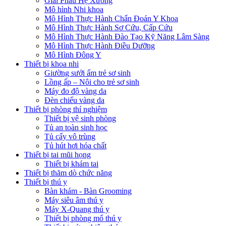
Giải Phẫu Hệ Xương
Mô hình Nhi khoa
Mô Hình Thực Hành Chẩn Đoán Y Khoa
Mô Hình Thực Hành Sơ Cứu, Cấp Cứu
Mô Hình Thực Hành Đào Tạo Kỹ Năng Lâm Sàng
Mô Hình Thực Hành Điều Dưỡng
Mô Hình Đông Y
Thiết bị khoa nhi
Giường sưởi ấm trẻ sơ sinh
Lồng ấp – Nôi cho trẻ sơ sinh
Máy đo độ vàng da
Đèn chiếu vàng da
Thiết bị phòng thí nghiệm
Thiết bị vệ sinh phòng
Tủ an toàn sinh học
Tủ cấy vô trùng
Tủ hút hơi hóa chất
Thiết bị tai mũi họng
Thiết bị khám tai
Thiết bị thăm dò chức năng
Thiết bị thú y
Bàn khám - Bàn Grooming
Máy siêu âm thú y
Máy X-Quang thú y
Thiết bị phòng mổ thú y