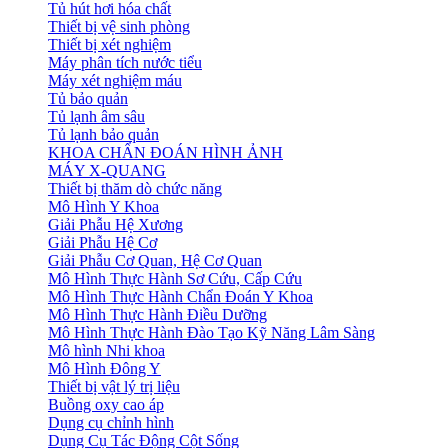
Tủ hút hơi hóa chất
Thiết bị vệ sinh phòng
Thiết bị xét nghiệm
Máy phân tích nước tiểu
Máy xét nghiệm máu
Tủ bảo quản
Tủ lạnh âm sâu
Tủ lạnh bảo quản
KHOA CHẨN ĐOÁN HÌNH ẢNH
MÁY X-QUANG
Thiết bị thăm dò chức năng
Mô Hình Y Khoa
Giải Phẫu Hệ Xương
Giải Phẫu Hệ Cơ
Giải Phẫu Cơ Quan, Hệ Cơ Quan
Mô Hình Thực Hành Sơ Cứu, Cấp Cứu
Mô Hình Thực Hành Chẩn Đoán Y Khoa
Mô Hình Thực Hành Điều Dưỡng
Mô Hình Thực Hành Đào Tạo Kỹ Năng Lâm Sàng
Mô hình Nhi khoa
Mô Hình Đông Y
Thiết bị vật lý trị liệu
Buồng oxy cao áp
Dụng cụ chỉnh hình
Dụng Cụ Tác Động Cột Sống