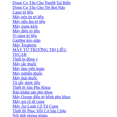
Dụng Cụ Tập Cho Người Tai Biến
Dụng Cụ Tập Cho Trẻ Bại Não
Laser trị liệu
Máy nén ép trị liệu
Máy siêu âm trị liệu
Máy xung kích
Máy điện trị liệu
Vi sóng trị liệu
Giường kéo giãn
Máy Terahertz
MÁY TỪ TRƯỜNG TRỊ LIỆU
TECAR
Thiết bị đông y
Máy sắc thuốc
Máy làm viên hoàn
Máy nghiền thuốc
Máy thái thuốc
Tủ sấy dược liệu
Thiết bị Sản Phụ Khoa
Bàn khám sản phụ khoa
Máy Ozone điều trị bệnh phụ khoa
Máy soi cổ tử cung
Máy Áp Lạnh Cổ Tử Cung
Thiết Bị Phục Hồi Cơ Sàn Chậu
Nội thất phòng khám