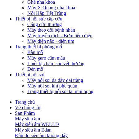
Ghế nha khoa
Máy X Quang nha khoa
Nồi Hấp Tiệt Trùng
Thiết bị hồi sức cấp cứu
Cáng cứu thương
Máy theo dõi bệnh nhân
Máy truyền dịch - Bơm tiêm điện
Máy điện não - điện tim
Trang thiết bị phòng mổ
Bàn mổ
Máy garo cầm máu
Thiết bị chăm sóc vết thương
Đèn mổ
Thiết bị nội soi
Máy nội soi dạ dày đại tràng
Máy nội soi khí phế quản
Trang thiết bị nội soi tai mũi họng
Trang chủ
Về chúng tôi
Sản Phẩm
Máy siêu âm
Máy siêu âm WELLD
Máy siêu âm Edan
Đầu dò siêu âm không dây