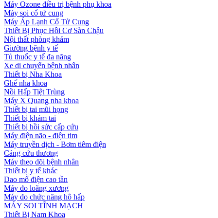
Máy Ozone điều trị bệnh phụ khoa
Máy soi cổ tử cung
Máy Áp Lạnh Cổ Tử Cung
Thiết Bị Phục Hồi Cơ Sàn Chậu
Nội thất phòng khám
Giường bệnh y tế
Tủ thuốc y tế đa năng
Xe di chuyển bệnh nhân
Thiết bị Nha Khoa
Ghế nha khoa
Nồi Hấp Tiệt Trùng
Máy X Quang nha khoa
Thiết bị tai mũi họng
Thiết bị khám tai
Thiết bị hồi sức cấp cứu
Máy điện não - điện tim
Máy truyền dịch - Bơm tiêm điện
Cáng cứu thương
Máy theo dõi bệnh nhân
Thiết bị y tế khác
Dao mổ điện cao tần
Máy đo loãng xương
Máy đo chức năng hô hấp
MÁY SOI TĨNH MẠCH
Thiết Bị Nam Khoa