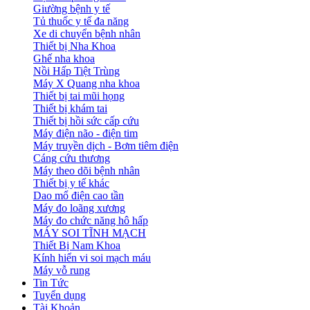
Giường bệnh y tế
Tủ thuốc y tế đa năng
Xe di chuyển bệnh nhân
Thiết bị Nha Khoa
Ghế nha khoa
Nồi Hấp Tiệt Trùng
Máy X Quang nha khoa
Thiết bị tai mũi họng
Thiết bị khám tai
Thiết bị hồi sức cấp cứu
Máy điện não - điện tim
Máy truyền dịch - Bơm tiêm điện
Cáng cứu thương
Máy theo dõi bệnh nhân
Thiết bị y tế khác
Dao mổ điện cao tần
Máy đo loãng xương
Máy đo chức năng hô hấp
MÁY SOI TĨNH MẠCH
Thiết Bị Nam Khoa
Kính hiển vi soi mạch máu
Máy vỗ rung
Tin Tức
Tuyển dụng
Tài Khoản