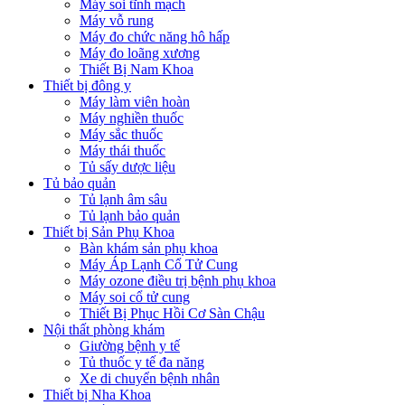
Máy soi tĩnh mạch
Máy vỗ rung
Máy đo chức năng hô hấp
Máy đo loãng xương
Thiết Bị Nam Khoa
Thiết bị đông y
Máy làm viên hoàn
Máy nghiền thuốc
Máy sắc thuốc
Máy thái thuốc
Tủ sấy dược liệu
Tủ bảo quản
Tủ lạnh âm sâu
Tủ lạnh bảo quản
Thiết bị Sản Phụ Khoa
Bàn khám sản phụ khoa
Máy Áp Lạnh Cổ Tử Cung
Máy ozone điều trị bệnh phụ khoa
Máy soi cổ tử cung
Thiết Bị Phục Hồi Cơ Sàn Chậu
Nội thất phòng khám
Giường bệnh y tế
Tủ thuốc y tế đa năng
Xe di chuyển bệnh nhân
Thiết bị Nha Khoa