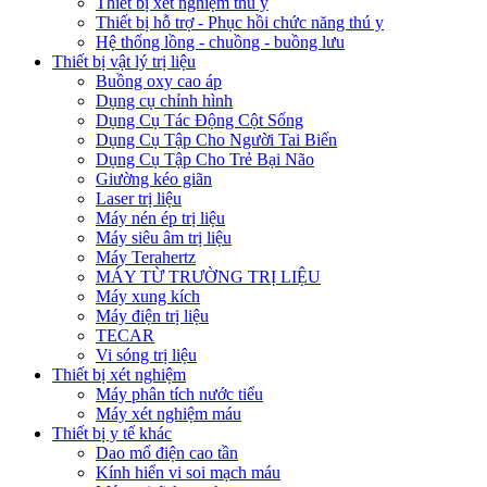
Thiết bị xét nghiệm thú y
Thiết bị hỗ trợ - Phục hồi chức năng thú y
Hệ thống lồng - chuồng - buồng lưu
Thiết bị vật lý trị liệu
Buồng oxy cao áp
Dụng cụ chỉnh hình
Dụng Cụ Tác Động Cột Sống
Dụng Cụ Tập Cho Người Tai Biến
Dụng Cụ Tập Cho Trẻ Bại Não
Giường kéo giãn
Laser trị liệu
Máy nén ép trị liệu
Máy siêu âm trị liệu
Máy Terahertz
MÁY TỪ TRƯỜNG TRỊ LIỆU
Máy xung kích
Máy điện trị liệu
TECAR
Vi sóng trị liệu
Thiết bị xét nghiệm
Máy phân tích nước tiểu
Máy xét nghiệm máu
Thiết bị y tế khác
Dao mổ điện cao tần
Kính hiển vi soi mạch máu