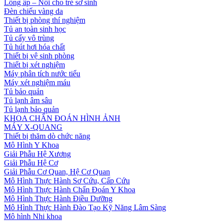
Lồng ấp – Nôi cho trẻ sơ sinh
Đèn chiếu vàng da
Thiết bị phòng thí nghiệm
Tủ an toàn sinh học
Tủ cấy vô trùng
Tủ hút hơi hóa chất
Thiết bị vệ sinh phòng
Thiết bị xét nghiệm
Máy phân tích nước tiểu
Máy xét nghiệm máu
Tủ bảo quản
Tủ lạnh âm sâu
Tủ lạnh bảo quản
KHOA CHẨN ĐOÁN HÌNH ẢNH
MÁY X-QUANG
Thiết bị thăm dò chức năng
Mô Hình Y Khoa
Giải Phẫu Hệ Xương
Giải Phẫu Hệ Cơ
Giải Phẫu Cơ Quan, Hệ Cơ Quan
Mô Hình Thực Hành Sơ Cứu, Cấp Cứu
Mô Hình Thực Hành Chẩn Đoán Y Khoa
Mô Hình Thực Hành Điều Dưỡng
Mô Hình Thực Hành Đào Tạo Kỹ Năng Lâm Sàng
Mô hình Nhi khoa