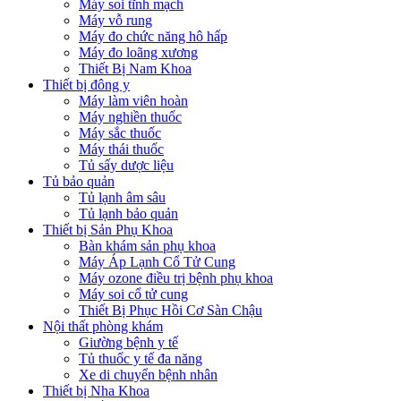
Máy soi tĩnh mạch
Máy vỗ rung
Máy đo chức năng hô hấp
Máy đo loãng xương
Thiết Bị Nam Khoa
Thiết bị đông y
Máy làm viên hoàn
Máy nghiền thuốc
Máy sắc thuốc
Máy thái thuốc
Tủ sấy dược liệu
Tủ bảo quản
Tủ lạnh âm sâu
Tủ lạnh bảo quản
Thiết bị Sản Phụ Khoa
Bàn khám sản phụ khoa
Máy Áp Lạnh Cổ Tử Cung
Máy ozone điều trị bệnh phụ khoa
Máy soi cổ tử cung
Thiết Bị Phục Hồi Cơ Sàn Chậu
Nội thất phòng khám
Giường bệnh y tế
Tủ thuốc y tế đa năng
Xe di chuyển bệnh nhân
Thiết bị Nha Khoa