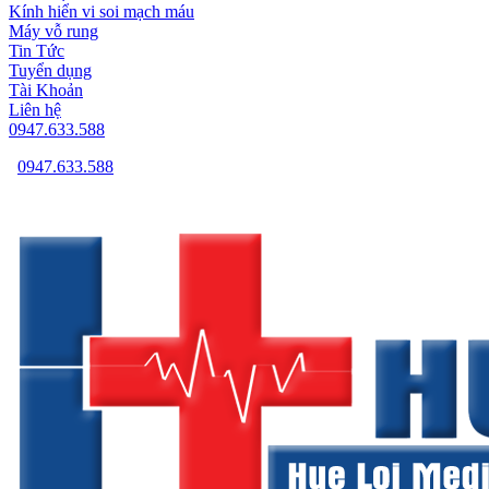
Kính hiển vi soi mạch máu
Máy vỗ rung
Tin Tức
Tuyển dụng
Tài Khoản
Liên hệ
0947.633.588
0947.633.588