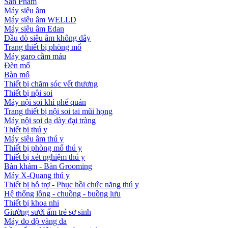
Sản Phẩm
Máy siêu âm
Máy siêu âm WELLD
Máy siêu âm Edan
Đầu dò siêu âm không dây
Trang thiết bị phòng mổ
Máy garo cầm máu
Đèn mổ
Bàn mổ
Thiết bị chăm sóc vết thương
Thiết bị nội soi
Máy nội soi khí phế quản
Trang thiết bị nội soi tai mũi họng
Máy nội soi dạ dày đại tràng
Thiết bị thú y
Máy siêu âm thú y
Thiết bị phòng mổ thú y
Thiết bị xét nghiệm thú y
Bàn khám - Bàn Grooming
Máy X-Quang thú y
Thiết bị hỗ trợ - Phục hồi chức năng thú y
Hệ thống lồng - chuồng - buồng lưu
Thiết bị khoa nhi
Giường sưởi ấm trẻ sơ sinh
Máy đo độ vàng da