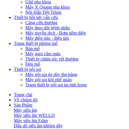
Ghế nha khoa
Máy X Quang nha khoa
Nồi Hấp Tiệt Trùng
Thiết bị hồi sức cấp cứu
Cáng cứu thương
Máy theo dõi bệnh nhân
Máy truyền dịch - Bơm tiêm điện
Máy điện não - điện tim
Trang thiết bị phòng mổ
Bàn mổ
Máy garo cầm máu
Thiết bị chăm sóc vết thương
Đèn mổ
Thiết bị nội soi
Máy nội soi dạ dày đại tràng
Máy nội soi khí phế quản
Trang thiết bị nội soi tai mũi họng
Trang chủ
Về chúng tôi
Sản Phẩm
Máy siêu âm
Máy siêu âm WELLD
Máy siêu âm Edan
Đầu dò siêu âm không dây