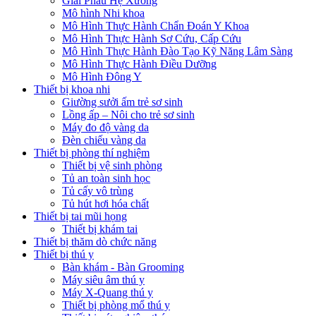
Giải Phẫu Hệ Xương
Mô hình Nhi khoa
Mô Hình Thực Hành Chẩn Đoán Y Khoa
Mô Hình Thực Hành Sơ Cứu, Cấp Cứu
Mô Hình Thực Hành Đào Tạo Kỹ Năng Lâm Sàng
Mô Hình Thực Hành Điều Dưỡng
Mô Hình Đông Y
Thiết bị khoa nhi
Giường sưởi ấm trẻ sơ sinh
Lồng ấp – Nôi cho trẻ sơ sinh
Máy đo độ vàng da
Đèn chiếu vàng da
Thiết bị phòng thí nghiệm
Thiết bị vệ sinh phòng
Tủ an toàn sinh học
Tủ cấy vô trùng
Tủ hút hơi hóa chất
Thiết bị tai mũi họng
Thiết bị khám tai
Thiết bị thăm dò chức năng
Thiết bị thú y
Bàn khám - Bàn Grooming
Máy siêu âm thú y
Máy X-Quang thú y
Thiết bị phòng mổ thú y