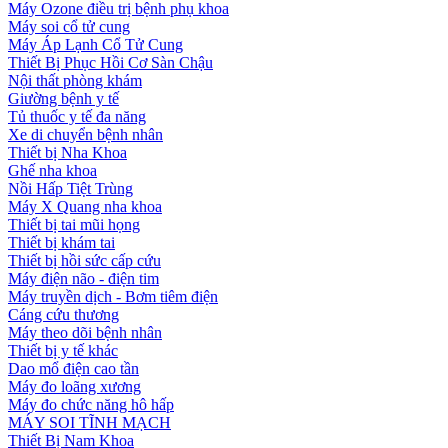
Máy Ozone điều trị bệnh phụ khoa
Máy soi cổ tử cung
Máy Áp Lạnh Cổ Tử Cung
Thiết Bị Phục Hồi Cơ Sàn Chậu
Nội thất phòng khám
Giường bệnh y tế
Tủ thuốc y tế đa năng
Xe di chuyển bệnh nhân
Thiết bị Nha Khoa
Ghế nha khoa
Nồi Hấp Tiệt Trùng
Máy X Quang nha khoa
Thiết bị tai mũi họng
Thiết bị khám tai
Thiết bị hồi sức cấp cứu
Máy điện não - điện tim
Máy truyền dịch - Bơm tiêm điện
Cáng cứu thương
Máy theo dõi bệnh nhân
Thiết bị y tế khác
Dao mổ điện cao tần
Máy đo loãng xương
Máy đo chức năng hô hấp
MÁY SOI TĨNH MẠCH
Thiết Bị Nam Khoa