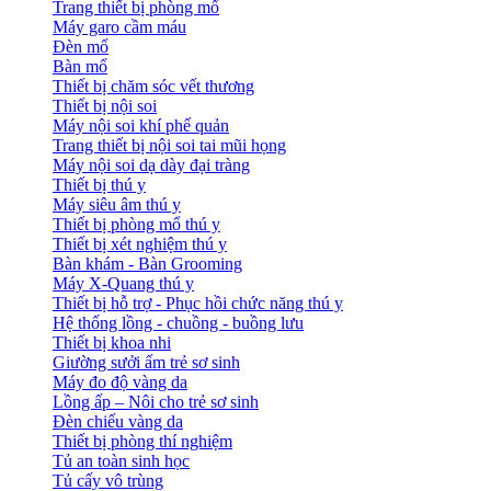
Trang thiết bị phòng mổ
Máy garo cầm máu
Đèn mổ
Bàn mổ
Thiết bị chăm sóc vết thương
Thiết bị nội soi
Máy nội soi khí phế quản
Trang thiết bị nội soi tai mũi họng
Máy nội soi dạ dày đại tràng
Thiết bị thú y
Máy siêu âm thú y
Thiết bị phòng mổ thú y
Thiết bị xét nghiệm thú y
Bàn khám - Bàn Grooming
Máy X-Quang thú y
Thiết bị hỗ trợ - Phục hồi chức năng thú y
Hệ thống lồng - chuồng - buồng lưu
Thiết bị khoa nhi
Giường sưởi ấm trẻ sơ sinh
Máy đo độ vàng da
Lồng ấp – Nôi cho trẻ sơ sinh
Đèn chiếu vàng da
Thiết bị phòng thí nghiệm
Tủ an toàn sinh học
Tủ cấy vô trùng