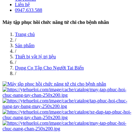
Liên hệ
0947.633.588
Máy tập phục hồi chức năng tứ chi cho bệnh nhân
Trang chủ
/
Sản phẩm
/
Thiết bị vật lý trị liệu
/
Dụng Cụ Tập Cho Người Tai Biến
/