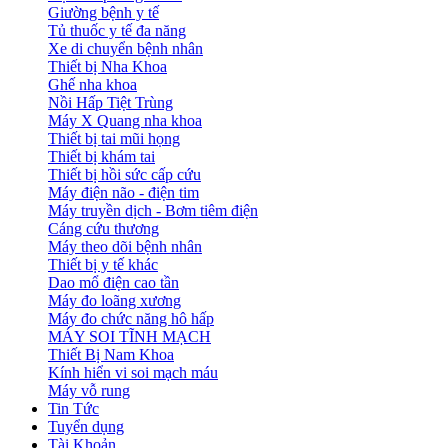
Giường bệnh y tế
Tủ thuốc y tế đa năng
Xe di chuyển bệnh nhân
Thiết bị Nha Khoa
Ghế nha khoa
Nồi Hấp Tiệt Trùng
Máy X Quang nha khoa
Thiết bị tai mũi họng
Thiết bị khám tai
Thiết bị hồi sức cấp cứu
Máy điện não - điện tim
Máy truyền dịch - Bơm tiêm điện
Cáng cứu thương
Máy theo dõi bệnh nhân
Thiết bị y tế khác
Dao mổ điện cao tần
Máy đo loãng xương
Máy đo chức năng hô hấp
MÁY SOI TĨNH MẠCH
Thiết Bị Nam Khoa
Kính hiển vi soi mạch máu
Máy vỗ rung
Tin Tức
Tuyển dụng
Tài Khoản