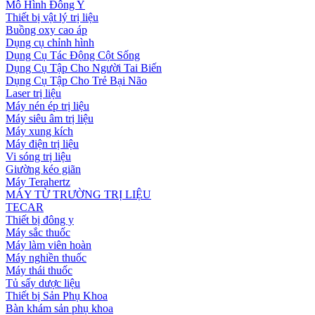
Mô Hình Đông Y
Thiết bị vật lý trị liệu
Buồng oxy cao áp
Dụng cụ chỉnh hình
Dụng Cụ Tác Động Cột Sống
Dụng Cụ Tập Cho Người Tai Biến
Dụng Cụ Tập Cho Trẻ Bại Não
Laser trị liệu
Máy nén ép trị liệu
Máy siêu âm trị liệu
Máy xung kích
Máy điện trị liệu
Vi sóng trị liệu
Giường kéo giãn
Máy Terahertz
MÁY TỪ TRƯỜNG TRỊ LIỆU
TECAR
Thiết bị đông y
Máy sắc thuốc
Máy làm viên hoàn
Máy nghiền thuốc
Máy thái thuốc
Tủ sấy dược liệu
Thiết bị Sản Phụ Khoa
Bàn khám sản phụ khoa