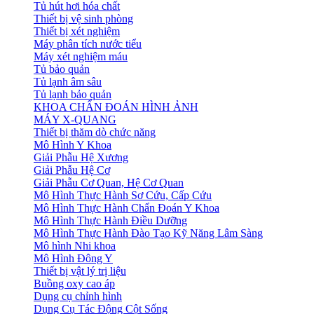
Tủ hút hơi hóa chất
Thiết bị vệ sinh phòng
Thiết bị xét nghiệm
Máy phân tích nước tiểu
Máy xét nghiệm máu
Tủ bảo quản
Tủ lạnh âm sâu
Tủ lạnh bảo quản
KHOA CHẨN ĐOÁN HÌNH ẢNH
MÁY X-QUANG
Thiết bị thăm dò chức năng
Mô Hình Y Khoa
Giải Phẫu Hệ Xương
Giải Phẫu Hệ Cơ
Giải Phẫu Cơ Quan, Hệ Cơ Quan
Mô Hình Thực Hành Sơ Cứu, Cấp Cứu
Mô Hình Thực Hành Chẩn Đoán Y Khoa
Mô Hình Thực Hành Điều Dưỡng
Mô Hình Thực Hành Đào Tạo Kỹ Năng Lâm Sàng
Mô hình Nhi khoa
Mô Hình Đông Y
Thiết bị vật lý trị liệu
Buồng oxy cao áp
Dụng cụ chỉnh hình
Dụng Cụ Tác Động Cột Sống