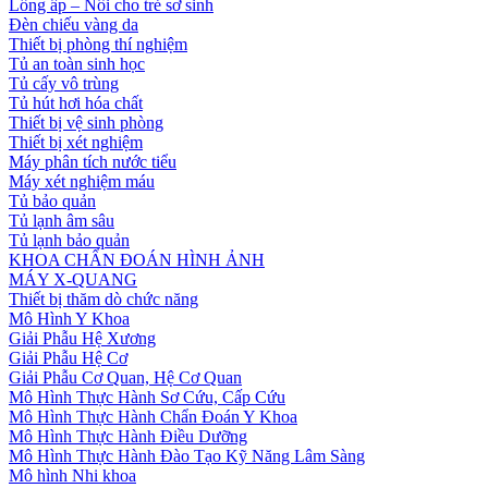
Lồng ấp – Nôi cho trẻ sơ sinh
Đèn chiếu vàng da
Thiết bị phòng thí nghiệm
Tủ an toàn sinh học
Tủ cấy vô trùng
Tủ hút hơi hóa chất
Thiết bị vệ sinh phòng
Thiết bị xét nghiệm
Máy phân tích nước tiểu
Máy xét nghiệm máu
Tủ bảo quản
Tủ lạnh âm sâu
Tủ lạnh bảo quản
KHOA CHẨN ĐOÁN HÌNH ẢNH
MÁY X-QUANG
Thiết bị thăm dò chức năng
Mô Hình Y Khoa
Giải Phẫu Hệ Xương
Giải Phẫu Hệ Cơ
Giải Phẫu Cơ Quan, Hệ Cơ Quan
Mô Hình Thực Hành Sơ Cứu, Cấp Cứu
Mô Hình Thực Hành Chẩn Đoán Y Khoa
Mô Hình Thực Hành Điều Dưỡng
Mô Hình Thực Hành Đào Tạo Kỹ Năng Lâm Sàng
Mô hình Nhi khoa