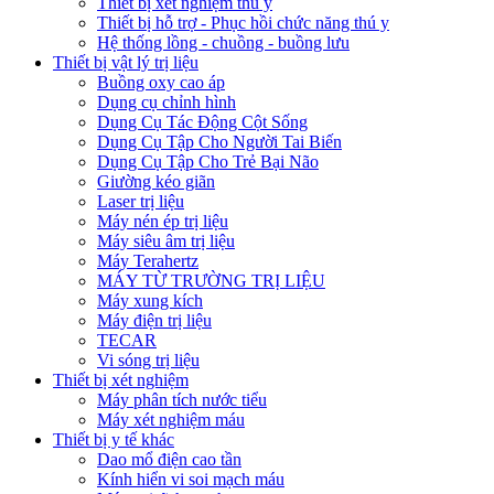
Thiết bị xét nghiệm thú y
Thiết bị hỗ trợ - Phục hồi chức năng thú y
Hệ thống lồng - chuồng - buồng lưu
Thiết bị vật lý trị liệu
Buồng oxy cao áp
Dụng cụ chỉnh hình
Dụng Cụ Tác Động Cột Sống
Dụng Cụ Tập Cho Người Tai Biến
Dụng Cụ Tập Cho Trẻ Bại Não
Giường kéo giãn
Laser trị liệu
Máy nén ép trị liệu
Máy siêu âm trị liệu
Máy Terahertz
MÁY TỪ TRƯỜNG TRỊ LIỆU
Máy xung kích
Máy điện trị liệu
TECAR
Vi sóng trị liệu
Thiết bị xét nghiệm
Máy phân tích nước tiểu
Máy xét nghiệm máu
Thiết bị y tế khác
Dao mổ điện cao tần
Kính hiển vi soi mạch máu