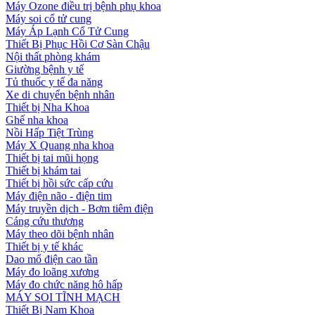
Máy Ozone điều trị bệnh phụ khoa
Máy soi cổ tử cung
Máy Áp Lạnh Cổ Tử Cung
Thiết Bị Phục Hồi Cơ Sàn Chậu
Nội thất phòng khám
Giường bệnh y tế
Tủ thuốc y tế đa năng
Xe di chuyển bệnh nhân
Thiết bị Nha Khoa
Ghế nha khoa
Nồi Hấp Tiệt Trùng
Máy X Quang nha khoa
Thiết bị tai mũi họng
Thiết bị khám tai
Thiết bị hồi sức cấp cứu
Máy điện não - điện tim
Máy truyền dịch - Bơm tiêm điện
Cáng cứu thương
Máy theo dõi bệnh nhân
Thiết bị y tế khác
Dao mổ điện cao tần
Máy đo loãng xương
Máy đo chức năng hô hấp
MÁY SOI TĨNH MẠCH
Thiết Bị Nam Khoa