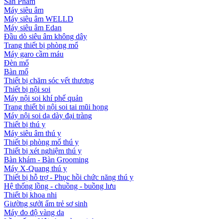
Sản Phẩm
Máy siêu âm
Máy siêu âm WELLD
Máy siêu âm Edan
Đầu dò siêu âm không dây
Trang thiết bị phòng mổ
Máy garo cầm máu
Đèn mổ
Bàn mổ
Thiết bị chăm sóc vết thương
Thiết bị nội soi
Máy nội soi khí phế quản
Trang thiết bị nội soi tai mũi họng
Máy nội soi dạ dày đại tràng
Thiết bị thú y
Máy siêu âm thú y
Thiết bị phòng mổ thú y
Thiết bị xét nghiệm thú y
Bàn khám - Bàn Grooming
Máy X-Quang thú y
Thiết bị hỗ trợ - Phục hồi chức năng thú y
Hệ thống lồng - chuồng - buồng lưu
Thiết bị khoa nhi
Giường sưởi ấm trẻ sơ sinh
Máy đo độ vàng da