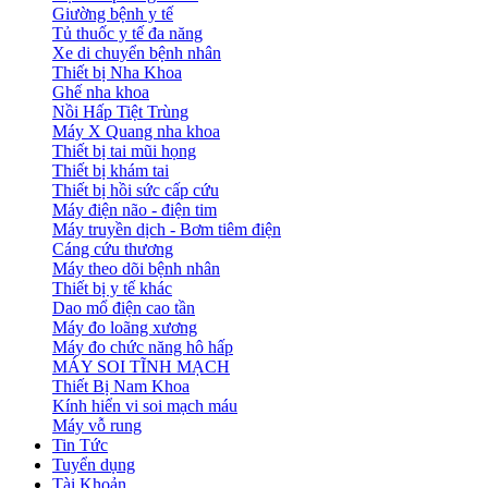
Giường bệnh y tế
Tủ thuốc y tế đa năng
Xe di chuyển bệnh nhân
Thiết bị Nha Khoa
Ghế nha khoa
Nồi Hấp Tiệt Trùng
Máy X Quang nha khoa
Thiết bị tai mũi họng
Thiết bị khám tai
Thiết bị hồi sức cấp cứu
Máy điện não - điện tim
Máy truyền dịch - Bơm tiêm điện
Cáng cứu thương
Máy theo dõi bệnh nhân
Thiết bị y tế khác
Dao mổ điện cao tần
Máy đo loãng xương
Máy đo chức năng hô hấp
MÁY SOI TĨNH MẠCH
Thiết Bị Nam Khoa
Kính hiển vi soi mạch máu
Máy vỗ rung
Tin Tức
Tuyển dụng
Tài Khoản