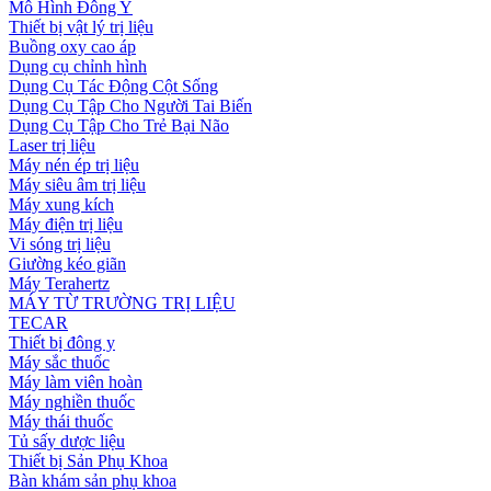
Mô Hình Đông Y
Thiết bị vật lý trị liệu
Buồng oxy cao áp
Dụng cụ chỉnh hình
Dụng Cụ Tác Động Cột Sống
Dụng Cụ Tập Cho Người Tai Biến
Dụng Cụ Tập Cho Trẻ Bại Não
Laser trị liệu
Máy nén ép trị liệu
Máy siêu âm trị liệu
Máy xung kích
Máy điện trị liệu
Vi sóng trị liệu
Giường kéo giãn
Máy Terahertz
MÁY TỪ TRƯỜNG TRỊ LIỆU
TECAR
Thiết bị đông y
Máy sắc thuốc
Máy làm viên hoàn
Máy nghiền thuốc
Máy thái thuốc
Tủ sấy dược liệu
Thiết bị Sản Phụ Khoa
Bàn khám sản phụ khoa