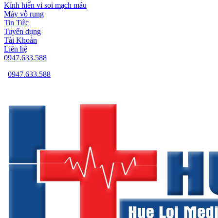
Kính hiển vi soi mạch máu
Máy vỗ rung
Tin Tức
Tuyển dụng
Tài Khoản
Liên hệ
0947.633.588
0947.633.588