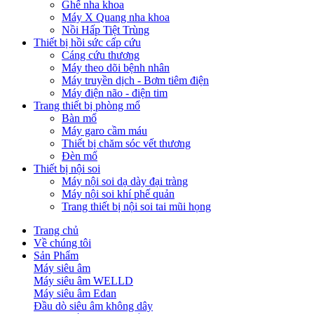
Ghế nha khoa
Máy X Quang nha khoa
Nồi Hấp Tiệt Trùng
Thiết bị hồi sức cấp cứu
Cáng cứu thương
Máy theo dõi bệnh nhân
Máy truyền dịch - Bơm tiêm điện
Máy điện não - điện tim
Trang thiết bị phòng mổ
Bàn mổ
Máy garo cầm máu
Thiết bị chăm sóc vết thương
Đèn mổ
Thiết bị nội soi
Máy nội soi dạ dày đại tràng
Máy nội soi khí phế quản
Trang thiết bị nội soi tai mũi họng
Trang chủ
Về chúng tôi
Sản Phẩm
Máy siêu âm
Máy siêu âm WELLD
Máy siêu âm Edan
Đầu dò siêu âm không dây