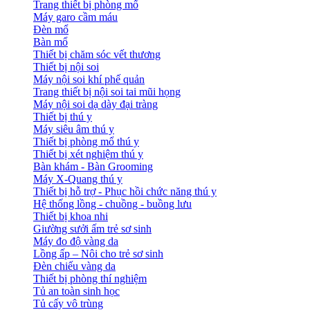
Trang thiết bị phòng mổ
Máy garo cầm máu
Đèn mổ
Bàn mổ
Thiết bị chăm sóc vết thương
Thiết bị nội soi
Máy nội soi khí phế quản
Trang thiết bị nội soi tai mũi họng
Máy nội soi dạ dày đại tràng
Thiết bị thú y
Máy siêu âm thú y
Thiết bị phòng mổ thú y
Thiết bị xét nghiệm thú y
Bàn khám - Bàn Grooming
Máy X-Quang thú y
Thiết bị hỗ trợ - Phục hồi chức năng thú y
Hệ thống lồng - chuồng - buồng lưu
Thiết bị khoa nhi
Giường sưởi ấm trẻ sơ sinh
Máy đo độ vàng da
Lồng ấp – Nôi cho trẻ sơ sinh
Đèn chiếu vàng da
Thiết bị phòng thí nghiệm
Tủ an toàn sinh học
Tủ cấy vô trùng