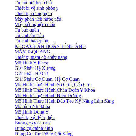
Tủ hút hơi hóa chất
Thiết bị vệ sinh phòng
Thiết bị xét nghiệm
Máy phân tích nước tiểu
Máy xét nghiệm máu
Tủ bảo quản
Tủ lạnh âm sâu
Tủ lạnh bảo quản
KHOA CHẨN ĐOÁN HÌNH ẢNH
MÁY X-QUANG
Thiết bị thăm dò chức năng
Mô Hình Y Khoa
Giải Phẫu Hệ Xương
Giải Phẫu Hệ Cơ
Giải Phẫu Cơ Quan, Hệ Cơ Quan
Mô Hình Thực Hành Sơ Cứu, Cấp Cứu
Mô Hình Thực Hành Chẩn Đoán Y Khoa
Mô Hình Thực Hành Điều Dưỡng
Mô Hình Thực Hành Đào Tạo Kỹ Năng Lâm Sàng
Mô hình Nhi khoa
Mô Hình Đông Y
Thiết bị vật lý trị liệu
Buồng oxy cao áp
Dụng cụ chỉnh hình
Dụng Cụ Tác Động Cột Sống