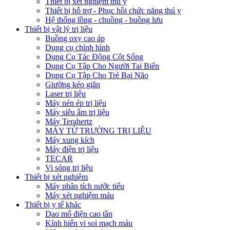
Thiết bị xét nghiệm thú y
Thiết bị hỗ trợ - Phục hồi chức năng thú y
Hệ thống lồng - chuồng - buồng lưu
Thiết bị vật lý trị liệu
Buồng oxy cao áp
Dụng cụ chỉnh hình
Dụng Cụ Tác Động Cột Sống
Dụng Cụ Tập Cho Người Tai Biến
Dụng Cụ Tập Cho Trẻ Bại Não
Giường kéo giãn
Laser trị liệu
Máy nén ép trị liệu
Máy siêu âm trị liệu
Máy Terahertz
MÁY TỪ TRƯỜNG TRỊ LIỆU
Máy xung kích
Máy điện trị liệu
TECAR
Vi sóng trị liệu
Thiết bị xét nghiệm
Máy phân tích nước tiểu
Máy xét nghiệm máu
Thiết bị y tế khác
Dao mổ điện cao tần
Kính hiển vi soi mạch máu