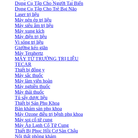
Dụng Cụ Tập Cho Người Tai Biến
Dụng Cụ Tập Cho Trẻ Bại Não
Laser trị liệu
Máy nén ép trị liệu
Máy siêu âm trị liệu
Máy xung kích
Máy điện trị liệu
Vi sóng trị liệu
Giường kéo giãn
Máy Terahertz
MÁY TỪ TRƯỜNG TRỊ LIỆU
TECAR
Thiết bị đông y
Máy sắc thuốc
Máy làm viên hoàn
Máy nghiền thuốc
Máy thái thuốc
Tủ sấy dược liệu
Thiết bị Sản Phụ Khoa
Bàn khám sản phụ khoa
Máy Ozone điều trị bệnh phụ khoa
Máy soi cổ tử cung
Máy Áp Lạnh Cổ Tử Cung
Thiết Bị Phục Hồi Cơ Sàn Chậu
Nội thất phòng khám