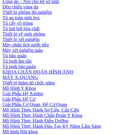
Lồng ấp – Nôi cho trẻ sơ sinh
Đèn chiếu vàng da
Thiết bị phòng thí nghiệm
Tủ an toàn sinh học
Tủ cấy vô trùng
Tủ hút hơi hóa chất
Thiết bị vệ sinh phòng
Thiết bị xét nghiệm
Máy phân tích nước tiểu
Máy xét nghiệm máu
Tủ bảo quản
Tủ lạnh âm sâu
Tủ lạnh bảo quản
KHOA CHẨN ĐOÁN HÌNH ẢNH
MÁY X-QUANG
Thiết bị thăm dò chức năng
Mô Hình Y Khoa
Giải Phẫu Hệ Xương
Giải Phẫu Hệ Cơ
Giải Phẫu Cơ Quan, Hệ Cơ Quan
Mô Hình Thực Hành Sơ Cứu, Cấp Cứu
Mô Hình Thực Hành Chẩn Đoán Y Khoa
Mô Hình Thực Hành Điều Dưỡng
Mô Hình Thực Hành Đào Tạo Kỹ Năng Lâm Sàng
Mô hình Nhi khoa