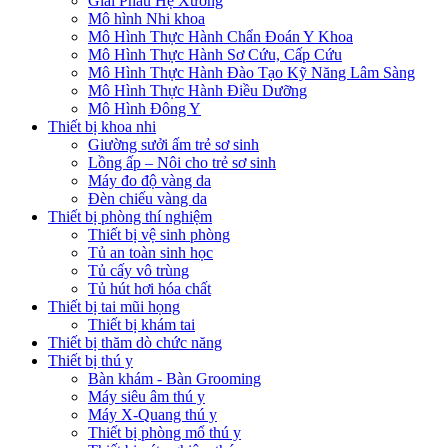
Giải Phẫu Hệ Xương
Mô hình Nhi khoa
Mô Hình Thực Hành Chẩn Đoán Y Khoa
Mô Hình Thực Hành Sơ Cứu, Cấp Cứu
Mô Hình Thực Hành Đào Tạo Kỹ Năng Lâm Sàng
Mô Hình Thực Hành Điều Dưỡng
Mô Hình Đông Y
Thiết bị khoa nhi
Giường sưởi ấm trẻ sơ sinh
Lồng ấp – Nôi cho trẻ sơ sinh
Máy đo độ vàng da
Đèn chiếu vàng da
Thiết bị phòng thí nghiệm
Thiết bị vệ sinh phòng
Tủ an toàn sinh học
Tủ cấy vô trùng
Tủ hút hơi hóa chất
Thiết bị tai mũi họng
Thiết bị khám tai
Thiết bị thăm dò chức năng
Thiết bị thú y
Bàn khám - Bàn Grooming
Máy siêu âm thú y
Máy X-Quang thú y
Thiết bị phòng mổ thú y