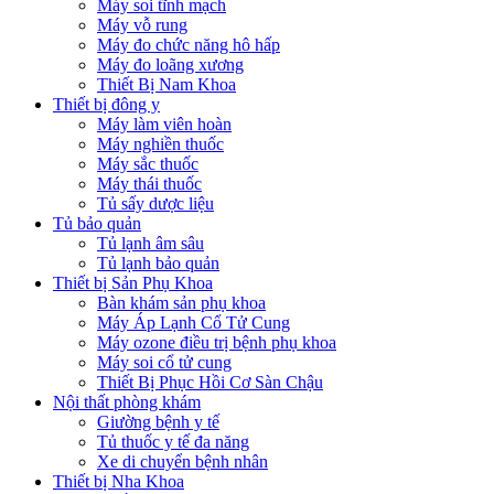
Máy soi tĩnh mạch
Máy vỗ rung
Máy đo chức năng hô hấp
Máy đo loãng xương
Thiết Bị Nam Khoa
Thiết bị đông y
Máy làm viên hoàn
Máy nghiền thuốc
Máy sắc thuốc
Máy thái thuốc
Tủ sấy dược liệu
Tủ bảo quản
Tủ lạnh âm sâu
Tủ lạnh bảo quản
Thiết bị Sản Phụ Khoa
Bàn khám sản phụ khoa
Máy Áp Lạnh Cổ Tử Cung
Máy ozone điều trị bệnh phụ khoa
Máy soi cổ tử cung
Thiết Bị Phục Hồi Cơ Sàn Chậu
Nội thất phòng khám
Giường bệnh y tế
Tủ thuốc y tế đa năng
Xe di chuyển bệnh nhân
Thiết bị Nha Khoa