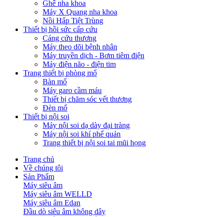
Ghế nha khoa
Máy X Quang nha khoa
Nồi Hấp Tiệt Trùng
Thiết bị hồi sức cấp cứu
Cáng cứu thương
Máy theo dõi bệnh nhân
Máy truyền dịch - Bơm tiêm điện
Máy điện não - điện tim
Trang thiết bị phòng mổ
Bàn mổ
Máy garo cầm máu
Thiết bị chăm sóc vết thương
Đèn mổ
Thiết bị nội soi
Máy nội soi dạ dày đại tràng
Máy nội soi khí phế quản
Trang thiết bị nội soi tai mũi họng
Trang chủ
Về chúng tôi
Sản Phẩm
Máy siêu âm
Máy siêu âm WELLD
Máy siêu âm Edan
Đầu dò siêu âm không dây