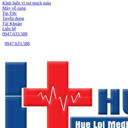
Kính hiển vi soi mạch máu
Máy vỗ rung
Tin Tức
Tuyển dụng
Tài Khoản
Liên hệ
0947.633.588
0947.633.588