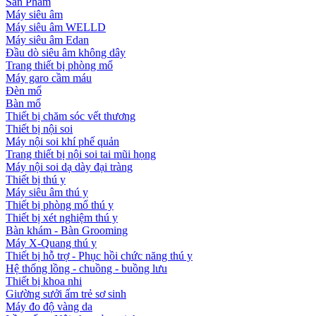
Sản Phẩm
Máy siêu âm
Máy siêu âm WELLD
Máy siêu âm Edan
Đầu dò siêu âm không dây
Trang thiết bị phòng mổ
Máy garo cầm máu
Đèn mổ
Bàn mổ
Thiết bị chăm sóc vết thương
Thiết bị nội soi
Máy nội soi khí phế quản
Trang thiết bị nội soi tai mũi họng
Máy nội soi dạ dày đại tràng
Thiết bị thú y
Máy siêu âm thú y
Thiết bị phòng mổ thú y
Thiết bị xét nghiệm thú y
Bàn khám - Bàn Grooming
Máy X-Quang thú y
Thiết bị hỗ trợ - Phục hồi chức năng thú y
Hệ thống lồng - chuồng - buồng lưu
Thiết bị khoa nhi
Giường sưởi ấm trẻ sơ sinh
Máy đo độ vàng da