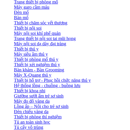
Trang thiết bị phòng mổ
Máy garo cầm máu
Đèn mổ
Bàn mổ
Thiết bị chăm sóc vết thương
Thiết bị nội soi
Máy nội soi khí phế quản
Trang thiết bị nội soi tai mũi họng
Máy nội soi dạ dày đại tràng
Thiết bị thú y
Máy siêu âm thú y
Thiết bị phòng mổ thú y
Thiết bị xét nghiệm thú y
Bàn khám - Bàn Grooming
Máy X-Quang thú y
Thiết bị hỗ trợ - Phục hồi chức năng thú y
Hệ thống lồng - chuồng - buồng lưu
Thiết bị khoa nhi
Giường sưởi ấm trẻ sơ sinh
Máy đo độ vàng da
Lồng ấp – Nôi cho trẻ sơ sinh
Đèn chiếu vàng da
Thiết bị phòng thí nghiệm
Tủ an toàn sinh học
Tủ cấy vô trùng