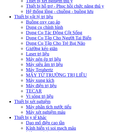
Thiết bị xét nghiệm thú y
Thiết bị hỗ trợ - Phục hồi chức năng thú y
Hệ thống lồng - chuồng - buồng lưu
Thiết bị vật lý trị liệu
Buồng oxy cao áp
Dụng cụ chỉnh hình
Dụng Cụ Tác Động Cột Sống
Dụng Cụ Tập Cho Người Tai Biến
Dụng Cụ Tập Cho Trẻ Bại Não
Giường kéo giãn
Laser trị liệu
Máy nén ép trị liệu
Máy siêu âm trị liệu
Máy Terahertz
MÁY TỪ TRƯỜNG TRỊ LIỆU
Máy xung kích
Máy điện trị liệu
TECAR
Vi sóng trị liệu
Thiết bị xét nghiệm
Máy phân tích nước tiểu
Máy xét nghiệm máu
Thiết bị y tế khác
Dao mổ điện cao tần
Kính hiển vi soi mạch máu