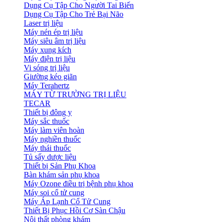
Dụng Cụ Tập Cho Người Tai Biến
Dụng Cụ Tập Cho Trẻ Bại Não
Laser trị liệu
Máy nén ép trị liệu
Máy siêu âm trị liệu
Máy xung kích
Máy điện trị liệu
Vi sóng trị liệu
Giường kéo giãn
Máy Terahertz
MÁY TỪ TRƯỜNG TRỊ LIỆU
TECAR
Thiết bị đông y
Máy sắc thuốc
Máy làm viên hoàn
Máy nghiền thuốc
Máy thái thuốc
Tủ sấy dược liệu
Thiết bị Sản Phụ Khoa
Bàn khám sản phụ khoa
Máy Ozone điều trị bệnh phụ khoa
Máy soi cổ tử cung
Máy Áp Lạnh Cổ Tử Cung
Thiết Bị Phục Hồi Cơ Sàn Chậu
Nội thất phòng khám