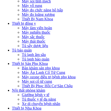
Máy soi tĩnh mạch
Máy vỗ rung
Máy đo chức năng hô hấp
Máy đo loãng xương
Thiết Bị Nam Khoa
Thiết bị đông y
Máy làm viên hoàn
Máy nghiền thuốc
Máy sắc thuốc
Máy thái thuốc
Tủ sấy dược liệu
Tủ bảo quản
Tủ lạnh âm sâu
Tủ lạnh bảo quản
Thiết bị Sản Phụ Khoa
Bàn khám sản phụ khoa
Máy Áp Lạnh Cổ Tử Cung
Máy ozone điều trị bệnh phụ khoa
Máy soi cổ tử cung
Thiết Bị Phục Hồi Cơ Sàn Chậu
Nội thất phòng khám
Giường bệnh y tế
Tủ thuốc y tế đa năng
Xe di chuyển bệnh nhân
Thiết bị Nha Khoa