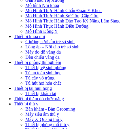
Giải Phẫu Hệ Xương
Mô hình Nhi khoa
Mô Hình Thực Hành Chẩn Đoán Y Khoa
Mô Hình Thực Hành Sơ Cứu, Cấp Cứu
Mô Hình Thực Hành Đào Tạo Kỹ Năng Lâm Sàng
Mô Hình Thực Hành Điều Dưỡng
Mô Hình Đông Y
Thiết bị khoa nhi
Giường sưởi ấm trẻ sơ sinh
Lồng ấp – Nôi cho trẻ sơ sinh
Máy đo độ vàng da
Đèn chiếu vàng da
Thiết bị phòng thí nghiệm
Thiết bị vệ sinh phòng
Tủ an toàn sinh học
Tủ cấy vô trùng
Tủ hút hơi hóa chất
Thiết bị tai mũi họng
Thiết bị khám tai
Thiết bị thăm dò chức năng
Thiết bị thú y
Bàn khám - Bàn Grooming
Máy siêu âm thú y
Máy X-Quang thú y
Thiết bị phòng mổ thú y