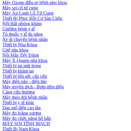
Máy Ozone điều trị bệnh phụ khoa
Máy soi cổ tử cung
Máy Áp Lạnh Cổ Tử Cung
Thiết Bị Phục Hồi Cơ Sàn Chậu
Nội thất phòng khám
Giường bệnh y tế
Tủ thuốc y tế đa năng
Xe di chuyển bệnh nhân
Thiết bị Nha Khoa
Ghế nha khoa
Nồi Hấp Tiệt Trùng
Máy X Quang nha khoa
Thiết bị tai mũi họng
Thiết bị khám tai
Thiết bị hồi sức cấp cứu
Máy điện não - điện tim
Máy truyền dịch - Bơm tiêm điện
Cáng cứu thương
Máy theo dõi bệnh nhân
Thiết bị y tế khác
Dao mổ điện cao tần
Máy đo loãng xương
Máy đo chức năng hô hấp
MÁY SOI TĨNH MẠCH
Thiết Bị Nam Khoa