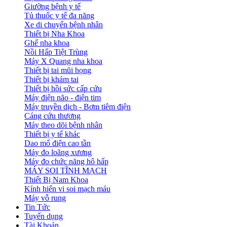
Giường bệnh y tế
Tủ thuốc y tế đa năng
Xe di chuyển bệnh nhân
Thiết bị Nha Khoa
Ghế nha khoa
Nồi Hấp Tiệt Trùng
Máy X Quang nha khoa
Thiết bị tai mũi họng
Thiết bị khám tai
Thiết bị hồi sức cấp cứu
Máy điện não - điện tim
Máy truyền dịch - Bơm tiêm điện
Cáng cứu thương
Máy theo dõi bệnh nhân
Thiết bị y tế khác
Dao mổ điện cao tần
Máy đo loãng xương
Máy đo chức năng hô hấp
MÁY SOI TĨNH MẠCH
Thiết Bị Nam Khoa
Kính hiển vi soi mạch máu
Máy vỗ rung
Tin Tức
Tuyển dụng
Tài Khoản