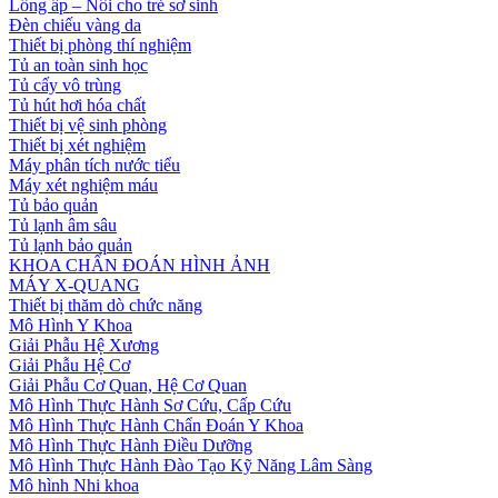
Lồng ấp – Nôi cho trẻ sơ sinh
Đèn chiếu vàng da
Thiết bị phòng thí nghiệm
Tủ an toàn sinh học
Tủ cấy vô trùng
Tủ hút hơi hóa chất
Thiết bị vệ sinh phòng
Thiết bị xét nghiệm
Máy phân tích nước tiểu
Máy xét nghiệm máu
Tủ bảo quản
Tủ lạnh âm sâu
Tủ lạnh bảo quản
KHOA CHẨN ĐOÁN HÌNH ẢNH
MÁY X-QUANG
Thiết bị thăm dò chức năng
Mô Hình Y Khoa
Giải Phẫu Hệ Xương
Giải Phẫu Hệ Cơ
Giải Phẫu Cơ Quan, Hệ Cơ Quan
Mô Hình Thực Hành Sơ Cứu, Cấp Cứu
Mô Hình Thực Hành Chẩn Đoán Y Khoa
Mô Hình Thực Hành Điều Dưỡng
Mô Hình Thực Hành Đào Tạo Kỹ Năng Lâm Sàng
Mô hình Nhi khoa