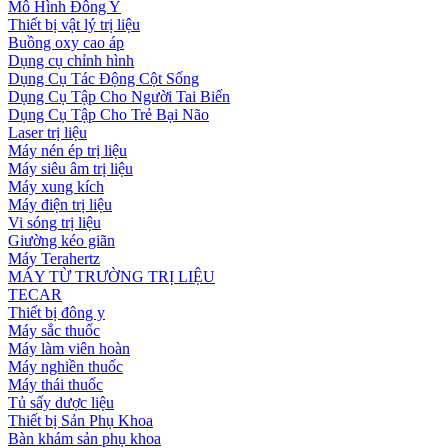
Mô Hình Đông Y
Thiết bị vật lý trị liệu
Buồng oxy cao áp
Dụng cụ chỉnh hình
Dụng Cụ Tác Động Cột Sống
Dụng Cụ Tập Cho Người Tai Biến
Dụng Cụ Tập Cho Trẻ Bại Não
Laser trị liệu
Máy nén ép trị liệu
Máy siêu âm trị liệu
Máy xung kích
Máy điện trị liệu
Vi sóng trị liệu
Giường kéo giãn
Máy Terahertz
MÁY TỪ TRƯỜNG TRỊ LIỆU
TECAR
Thiết bị đông y
Máy sắc thuốc
Máy làm viên hoàn
Máy nghiền thuốc
Máy thái thuốc
Tủ sấy dược liệu
Thiết bị Sản Phụ Khoa
Bàn khám sản phụ khoa