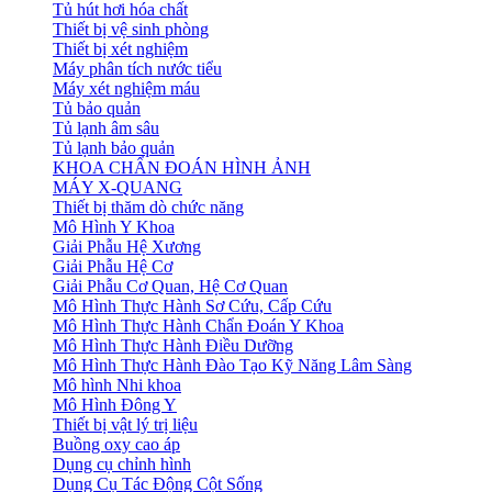
Tủ hút hơi hóa chất
Thiết bị vệ sinh phòng
Thiết bị xét nghiệm
Máy phân tích nước tiểu
Máy xét nghiệm máu
Tủ bảo quản
Tủ lạnh âm sâu
Tủ lạnh bảo quản
KHOA CHẨN ĐOÁN HÌNH ẢNH
MÁY X-QUANG
Thiết bị thăm dò chức năng
Mô Hình Y Khoa
Giải Phẫu Hệ Xương
Giải Phẫu Hệ Cơ
Giải Phẫu Cơ Quan, Hệ Cơ Quan
Mô Hình Thực Hành Sơ Cứu, Cấp Cứu
Mô Hình Thực Hành Chẩn Đoán Y Khoa
Mô Hình Thực Hành Điều Dưỡng
Mô Hình Thực Hành Đào Tạo Kỹ Năng Lâm Sàng
Mô hình Nhi khoa
Mô Hình Đông Y
Thiết bị vật lý trị liệu
Buồng oxy cao áp
Dụng cụ chỉnh hình
Dụng Cụ Tác Động Cột Sống