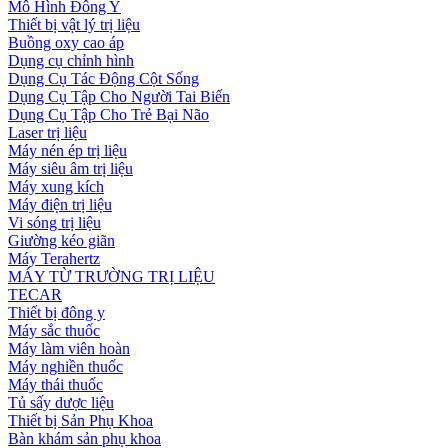
Mô Hình Đông Y
Thiết bị vật lý trị liệu
Buồng oxy cao áp
Dụng cụ chỉnh hình
Dụng Cụ Tác Động Cột Sống
Dụng Cụ Tập Cho Người Tai Biến
Dụng Cụ Tập Cho Trẻ Bại Não
Laser trị liệu
Máy nén ép trị liệu
Máy siêu âm trị liệu
Máy xung kích
Máy điện trị liệu
Vi sóng trị liệu
Giường kéo giãn
Máy Terahertz
MÁY TỪ TRƯỜNG TRỊ LIỆU
TECAR
Thiết bị đông y
Máy sắc thuốc
Máy làm viên hoàn
Máy nghiền thuốc
Máy thái thuốc
Tủ sấy dược liệu
Thiết bị Sản Phụ Khoa
Bàn khám sản phụ khoa