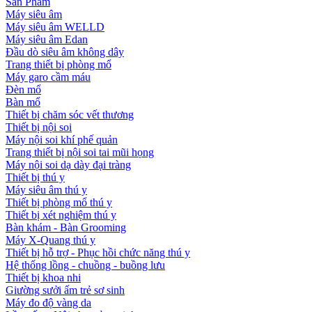
Sản Phẩm
Máy siêu âm
Máy siêu âm WELLD
Máy siêu âm Edan
Đầu dò siêu âm không dây
Trang thiết bị phòng mổ
Máy garo cầm máu
Đèn mổ
Bàn mổ
Thiết bị chăm sóc vết thương
Thiết bị nội soi
Máy nội soi khí phế quản
Trang thiết bị nội soi tai mũi họng
Máy nội soi dạ dày đại tràng
Thiết bị thú y
Máy siêu âm thú y
Thiết bị phòng mổ thú y
Thiết bị xét nghiệm thú y
Bàn khám - Bàn Grooming
Máy X-Quang thú y
Thiết bị hỗ trợ - Phục hồi chức năng thú y
Hệ thống lồng - chuồng - buồng lưu
Thiết bị khoa nhi
Giường sưởi ấm trẻ sơ sinh
Máy đo độ vàng da