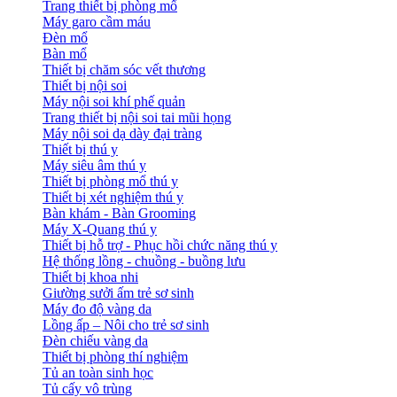
Trang thiết bị phòng mổ
Máy garo cầm máu
Đèn mổ
Bàn mổ
Thiết bị chăm sóc vết thương
Thiết bị nội soi
Máy nội soi khí phế quản
Trang thiết bị nội soi tai mũi họng
Máy nội soi dạ dày đại tràng
Thiết bị thú y
Máy siêu âm thú y
Thiết bị phòng mổ thú y
Thiết bị xét nghiệm thú y
Bàn khám - Bàn Grooming
Máy X-Quang thú y
Thiết bị hỗ trợ - Phục hồi chức năng thú y
Hệ thống lồng - chuồng - buồng lưu
Thiết bị khoa nhi
Giường sưởi ấm trẻ sơ sinh
Máy đo độ vàng da
Lồng ấp – Nôi cho trẻ sơ sinh
Đèn chiếu vàng da
Thiết bị phòng thí nghiệm
Tủ an toàn sinh học
Tủ cấy vô trùng