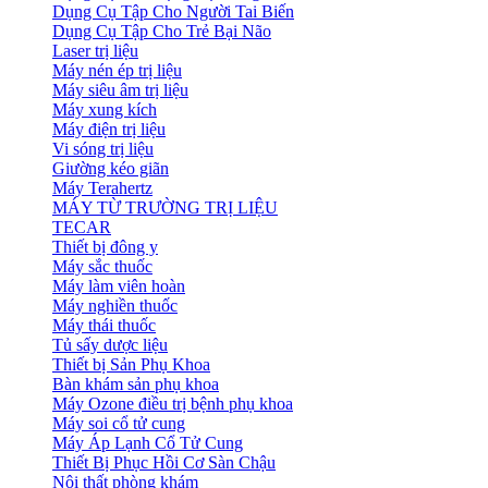
Dụng Cụ Tập Cho Người Tai Biến
Dụng Cụ Tập Cho Trẻ Bại Não
Laser trị liệu
Máy nén ép trị liệu
Máy siêu âm trị liệu
Máy xung kích
Máy điện trị liệu
Vi sóng trị liệu
Giường kéo giãn
Máy Terahertz
MÁY TỪ TRƯỜNG TRỊ LIỆU
TECAR
Thiết bị đông y
Máy sắc thuốc
Máy làm viên hoàn
Máy nghiền thuốc
Máy thái thuốc
Tủ sấy dược liệu
Thiết bị Sản Phụ Khoa
Bàn khám sản phụ khoa
Máy Ozone điều trị bệnh phụ khoa
Máy soi cổ tử cung
Máy Áp Lạnh Cổ Tử Cung
Thiết Bị Phục Hồi Cơ Sàn Chậu
Nội thất phòng khám