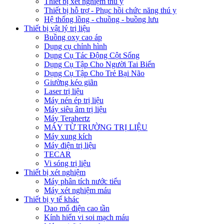
Thiết bị xét nghiệm thú y
Thiết bị hỗ trợ - Phục hồi chức năng thú y
Hệ thống lồng - chuồng - buồng lưu
Thiết bị vật lý trị liệu
Buồng oxy cao áp
Dụng cụ chỉnh hình
Dụng Cụ Tác Động Cột Sống
Dụng Cụ Tập Cho Người Tai Biến
Dụng Cụ Tập Cho Trẻ Bại Não
Giường kéo giãn
Laser trị liệu
Máy nén ép trị liệu
Máy siêu âm trị liệu
Máy Terahertz
MÁY TỪ TRƯỜNG TRỊ LIỆU
Máy xung kích
Máy điện trị liệu
TECAR
Vi sóng trị liệu
Thiết bị xét nghiệm
Máy phân tích nước tiểu
Máy xét nghiệm máu
Thiết bị y tế khác
Dao mổ điện cao tần
Kính hiển vi soi mạch máu