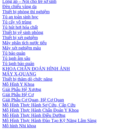
Lồng ấp – Nôi cho trẻ sơ sinh
Đèn chiếu vàng da
Thiết bị phòng thí nghiệm
Tủ an toàn sinh học
Tủ cấy vô trùng
Tủ hút hơi hóa chất
Thiết bị vệ sinh phòng
Thiết bị xét nghiệm
Máy phân tích nước tiểu
Máy xét nghiệm máu
Tủ bảo quản
Tủ lạnh âm sâu
Tủ lạnh bảo quản
KHOA CHẨN ĐOÁN HÌNH ẢNH
MÁY X-QUANG
Thiết bị thăm dò chức năng
Mô Hình Y Khoa
Giải Phẫu Hệ Xương
Giải Phẫu Hệ Cơ
Giải Phẫu Cơ Quan, Hệ Cơ Quan
Mô Hình Thực Hành Sơ Cứu, Cấp Cứu
Mô Hình Thực Hành Chẩn Đoán Y Khoa
Mô Hình Thực Hành Điều Dưỡng
Mô Hình Thực Hành Đào Tạo Kỹ Năng Lâm Sàng
Mô hình Nhi khoa