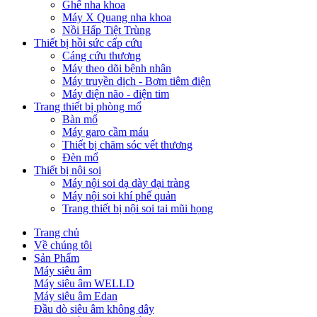
Ghế nha khoa
Máy X Quang nha khoa
Nồi Hấp Tiệt Trùng
Thiết bị hồi sức cấp cứu
Cáng cứu thương
Máy theo dõi bệnh nhân
Máy truyền dịch - Bơm tiêm điện
Máy điện não - điện tim
Trang thiết bị phòng mổ
Bàn mổ
Máy garo cầm máu
Thiết bị chăm sóc vết thương
Đèn mổ
Thiết bị nội soi
Máy nội soi dạ dày đại tràng
Máy nội soi khí phế quản
Trang thiết bị nội soi tai mũi họng
Trang chủ
Về chúng tôi
Sản Phẩm
Máy siêu âm
Máy siêu âm WELLD
Máy siêu âm Edan
Đầu dò siêu âm không dây