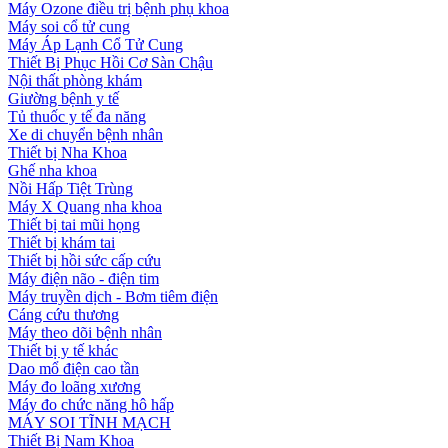
Máy Ozone điều trị bệnh phụ khoa
Máy soi cổ tử cung
Máy Áp Lạnh Cổ Tử Cung
Thiết Bị Phục Hồi Cơ Sàn Chậu
Nội thất phòng khám
Giường bệnh y tế
Tủ thuốc y tế đa năng
Xe di chuyển bệnh nhân
Thiết bị Nha Khoa
Ghế nha khoa
Nồi Hấp Tiệt Trùng
Máy X Quang nha khoa
Thiết bị tai mũi họng
Thiết bị khám tai
Thiết bị hồi sức cấp cứu
Máy điện não - điện tim
Máy truyền dịch - Bơm tiêm điện
Cáng cứu thương
Máy theo dõi bệnh nhân
Thiết bị y tế khác
Dao mổ điện cao tần
Máy đo loãng xương
Máy đo chức năng hô hấp
MÁY SOI TĨNH MẠCH
Thiết Bị Nam Khoa