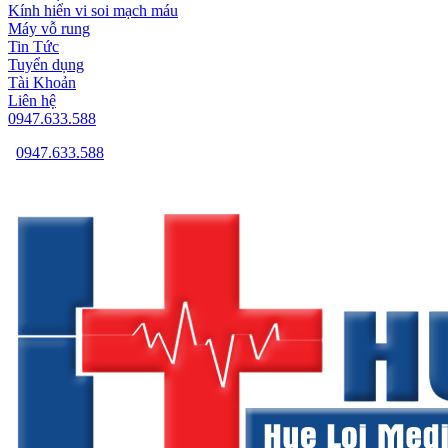
Kính hiển vi soi mạch máu
Máy vỗ rung
Tin Tức
Tuyển dụng
Tài Khoản
Liên hệ
0947.633.588
0947.633.588