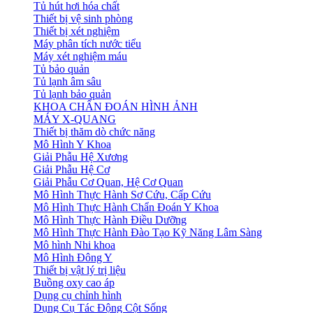
Tủ hút hơi hóa chất
Thiết bị vệ sinh phòng
Thiết bị xét nghiệm
Máy phân tích nước tiểu
Máy xét nghiệm máu
Tủ bảo quản
Tủ lạnh âm sâu
Tủ lạnh bảo quản
KHOA CHẨN ĐOÁN HÌNH ẢNH
MÁY X-QUANG
Thiết bị thăm dò chức năng
Mô Hình Y Khoa
Giải Phẫu Hệ Xương
Giải Phẫu Hệ Cơ
Giải Phẫu Cơ Quan, Hệ Cơ Quan
Mô Hình Thực Hành Sơ Cứu, Cấp Cứu
Mô Hình Thực Hành Chẩn Đoán Y Khoa
Mô Hình Thực Hành Điều Dưỡng
Mô Hình Thực Hành Đào Tạo Kỹ Năng Lâm Sàng
Mô hình Nhi khoa
Mô Hình Đông Y
Thiết bị vật lý trị liệu
Buồng oxy cao áp
Dụng cụ chỉnh hình
Dụng Cụ Tác Động Cột Sống