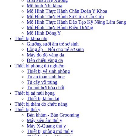
Giải Phẫu Hệ Xương
Mô hình Nhi khoa
Mô Hình Thực Hành Chẩn Đoán Y Khoa
Mô Hình Thực Hành Sơ Cứu, Cấp Cứu
Mô Hình Thực Hành Đào Tạo Kỹ Năng Lâm Sàng
Mô Hình Thực Hành Điều Dưỡng
Mô Hình Đông Y
Thiết bị khoa nhi
Giường sưởi ấm trẻ sơ sinh
Lồng ấp – Nôi cho trẻ sơ sinh
Máy đo độ vàng da
Đèn chiếu vàng da
Thiết bị phòng thí nghiệm
Thiết bị vệ sinh phòng
Tủ an toàn sinh học
Tủ cấy vô trùng
Tủ hút hơi hóa chất
Thiết bị tai mũi họng
Thiết bị khám tai
Thiết bị thăm dò chức năng
Thiết bị thú y
Bàn khám - Bàn Grooming
Máy siêu âm thú y
Máy X-Quang thú y
Thiết bị phòng mổ thú y