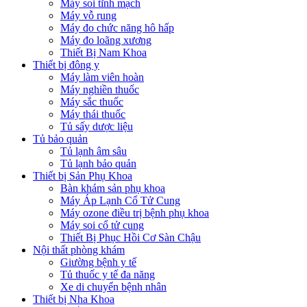
Máy soi tĩnh mạch
Máy vỗ rung
Máy đo chức năng hô hấp
Máy đo loãng xương
Thiết Bị Nam Khoa
Thiết bị đông y
Máy làm viên hoàn
Máy nghiền thuốc
Máy sắc thuốc
Máy thái thuốc
Tủ sấy dược liệu
Tủ bảo quản
Tủ lạnh âm sâu
Tủ lạnh bảo quản
Thiết bị Sản Phụ Khoa
Bàn khám sản phụ khoa
Máy Áp Lạnh Cổ Tử Cung
Máy ozone điều trị bệnh phụ khoa
Máy soi cổ tử cung
Thiết Bị Phục Hồi Cơ Sàn Chậu
Nội thất phòng khám
Giường bệnh y tế
Tủ thuốc y tế đa năng
Xe di chuyển bệnh nhân
Thiết bị Nha Khoa