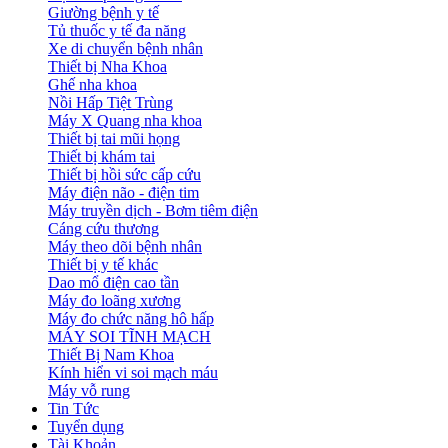
Giường bệnh y tế
Tủ thuốc y tế đa năng
Xe di chuyển bệnh nhân
Thiết bị Nha Khoa
Ghế nha khoa
Nồi Hấp Tiệt Trùng
Máy X Quang nha khoa
Thiết bị tai mũi họng
Thiết bị khám tai
Thiết bị hồi sức cấp cứu
Máy điện não - điện tim
Máy truyền dịch - Bơm tiêm điện
Cáng cứu thương
Máy theo dõi bệnh nhân
Thiết bị y tế khác
Dao mổ điện cao tần
Máy đo loãng xương
Máy đo chức năng hô hấp
MÁY SOI TĨNH MẠCH
Thiết Bị Nam Khoa
Kính hiển vi soi mạch máu
Máy vỗ rung
Tin Tức
Tuyển dụng
Tài Khoản