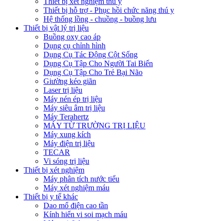
Thiết bị xét nghiệm thú y
Thiết bị hỗ trợ - Phục hồi chức năng thú y
Hệ thống lồng - chuồng - buồng lưu
Thiết bị vật lý trị liệu
Buồng oxy cao áp
Dụng cụ chỉnh hình
Dụng Cụ Tác Động Cột Sống
Dụng Cụ Tập Cho Người Tai Biến
Dụng Cụ Tập Cho Trẻ Bại Não
Giường kéo giãn
Laser trị liệu
Máy nén ép trị liệu
Máy siêu âm trị liệu
Máy Terahertz
MÁY TỪ TRƯỜNG TRỊ LIỆU
Máy xung kích
Máy điện trị liệu
TECAR
Vi sóng trị liệu
Thiết bị xét nghiệm
Máy phân tích nước tiểu
Máy xét nghiệm máu
Thiết bị y tế khác
Dao mổ điện cao tần
Kính hiển vi soi mạch máu