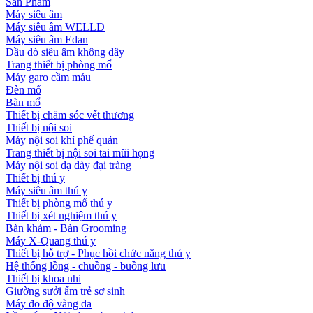
Sản Phẩm
Máy siêu âm
Máy siêu âm WELLD
Máy siêu âm Edan
Đầu dò siêu âm không dây
Trang thiết bị phòng mổ
Máy garo cầm máu
Đèn mổ
Bàn mổ
Thiết bị chăm sóc vết thương
Thiết bị nội soi
Máy nội soi khí phế quản
Trang thiết bị nội soi tai mũi họng
Máy nội soi dạ dày đại tràng
Thiết bị thú y
Máy siêu âm thú y
Thiết bị phòng mổ thú y
Thiết bị xét nghiệm thú y
Bàn khám - Bàn Grooming
Máy X-Quang thú y
Thiết bị hỗ trợ - Phục hồi chức năng thú y
Hệ thống lồng - chuồng - buồng lưu
Thiết bị khoa nhi
Giường sưởi ấm trẻ sơ sinh
Máy đo độ vàng da