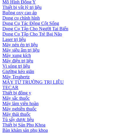
Mô Hình Đông Y
Thiết bị vật lý trị liệu
Buồng oxy cao áp
Dụng cụ chỉnh hình
Dụng Cụ Tác Động Cột Sống
Dụng Cụ Tập Cho Người Tai Biến
Dụng Cụ Tập Cho Trẻ Bại Não
Laser trị liệu
Máy nén ép trị liệu
Máy siêu âm trị liệu
Máy xung kích
Máy điện trị liệu
Vi sóng trị liệu
Giường kéo giãn
Máy Terahertz
MÁY TỪ TRƯỜNG TRỊ LIỆU
TECAR
Thiết bị đông y
Máy sắc thuốc
Máy làm viên hoàn
Máy nghiền thuốc
Máy thái thuốc
Tủ sấy dược liệu
Thiết bị Sản Phụ Khoa
Bàn khám sản phụ khoa