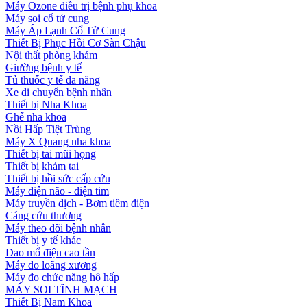
Máy Ozone điều trị bệnh phụ khoa
Máy soi cổ tử cung
Máy Áp Lạnh Cổ Tử Cung
Thiết Bị Phục Hồi Cơ Sàn Chậu
Nội thất phòng khám
Giường bệnh y tế
Tủ thuốc y tế đa năng
Xe di chuyển bệnh nhân
Thiết bị Nha Khoa
Ghế nha khoa
Nồi Hấp Tiệt Trùng
Máy X Quang nha khoa
Thiết bị tai mũi họng
Thiết bị khám tai
Thiết bị hồi sức cấp cứu
Máy điện não - điện tim
Máy truyền dịch - Bơm tiêm điện
Cáng cứu thương
Máy theo dõi bệnh nhân
Thiết bị y tế khác
Dao mổ điện cao tần
Máy đo loãng xương
Máy đo chức năng hô hấp
MÁY SOI TĨNH MẠCH
Thiết Bị Nam Khoa