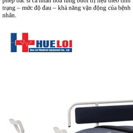
phép bác sĩ cá nhân hóa từng buổi trị liệu theo tình
trạng – mức độ đau – khả năng vận động của bệnh
nhân.