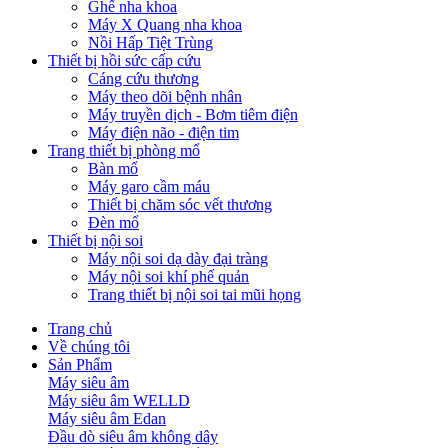
Ghế nha khoa
Máy X Quang nha khoa
Nồi Hấp Tiệt Trùng
Thiết bị hồi sức cấp cứu
Cáng cứu thương
Máy theo dõi bệnh nhân
Máy truyền dịch - Bơm tiêm điện
Máy điện não - điện tim
Trang thiết bị phòng mổ
Bàn mổ
Máy garo cầm máu
Thiết bị chăm sóc vết thương
Đèn mổ
Thiết bị nội soi
Máy nội soi dạ dày đại tràng
Máy nội soi khí phế quản
Trang thiết bị nội soi tai mũi họng
Trang chủ
Về chúng tôi
Sản Phẩm
Máy siêu âm
Máy siêu âm WELLD
Máy siêu âm Edan
Đầu dò siêu âm không dây