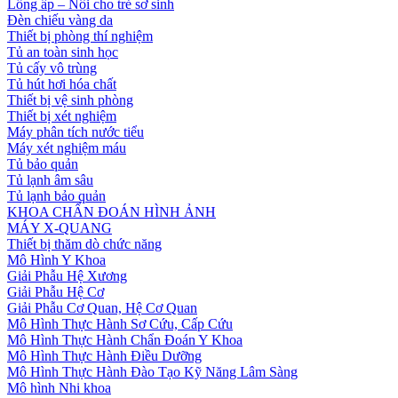
Lồng ấp – Nôi cho trẻ sơ sinh
Đèn chiếu vàng da
Thiết bị phòng thí nghiệm
Tủ an toàn sinh học
Tủ cấy vô trùng
Tủ hút hơi hóa chất
Thiết bị vệ sinh phòng
Thiết bị xét nghiệm
Máy phân tích nước tiểu
Máy xét nghiệm máu
Tủ bảo quản
Tủ lạnh âm sâu
Tủ lạnh bảo quản
KHOA CHẨN ĐOÁN HÌNH ẢNH
MÁY X-QUANG
Thiết bị thăm dò chức năng
Mô Hình Y Khoa
Giải Phẫu Hệ Xương
Giải Phẫu Hệ Cơ
Giải Phẫu Cơ Quan, Hệ Cơ Quan
Mô Hình Thực Hành Sơ Cứu, Cấp Cứu
Mô Hình Thực Hành Chẩn Đoán Y Khoa
Mô Hình Thực Hành Điều Dưỡng
Mô Hình Thực Hành Đào Tạo Kỹ Năng Lâm Sàng
Mô hình Nhi khoa