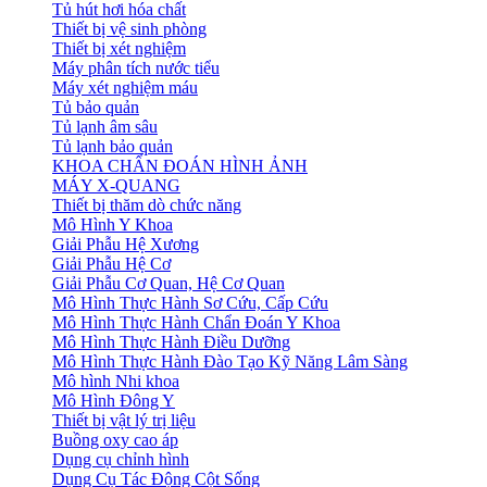
Tủ hút hơi hóa chất
Thiết bị vệ sinh phòng
Thiết bị xét nghiệm
Máy phân tích nước tiểu
Máy xét nghiệm máu
Tủ bảo quản
Tủ lạnh âm sâu
Tủ lạnh bảo quản
KHOA CHẨN ĐOÁN HÌNH ẢNH
MÁY X-QUANG
Thiết bị thăm dò chức năng
Mô Hình Y Khoa
Giải Phẫu Hệ Xương
Giải Phẫu Hệ Cơ
Giải Phẫu Cơ Quan, Hệ Cơ Quan
Mô Hình Thực Hành Sơ Cứu, Cấp Cứu
Mô Hình Thực Hành Chẩn Đoán Y Khoa
Mô Hình Thực Hành Điều Dưỡng
Mô Hình Thực Hành Đào Tạo Kỹ Năng Lâm Sàng
Mô hình Nhi khoa
Mô Hình Đông Y
Thiết bị vật lý trị liệu
Buồng oxy cao áp
Dụng cụ chỉnh hình
Dụng Cụ Tác Động Cột Sống