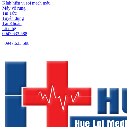
Kính hiển vi soi mạch máu
Máy vỗ rung
Tin Tức
Tuyển dụng
Tài Khoản
Liên hệ
0947.633.588
0947.633.588