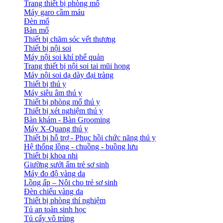
Trang thiết bị phòng mổ
Máy garo cầm máu
Đèn mổ
Bàn mổ
Thiết bị chăm sóc vết thương
Thiết bị nội soi
Máy nội soi khí phế quản
Trang thiết bị nội soi tai mũi họng
Máy nội soi dạ dày đại tràng
Thiết bị thú y
Máy siêu âm thú y
Thiết bị phòng mổ thú y
Thiết bị xét nghiệm thú y
Bàn khám - Bàn Grooming
Máy X-Quang thú y
Thiết bị hỗ trợ - Phục hồi chức năng thú y
Hệ thống lồng - chuồng - buồng lưu
Thiết bị khoa nhi
Giường sưởi ấm trẻ sơ sinh
Máy đo độ vàng da
Lồng ấp – Nôi cho trẻ sơ sinh
Đèn chiếu vàng da
Thiết bị phòng thí nghiệm
Tủ an toàn sinh học
Tủ cấy vô trùng