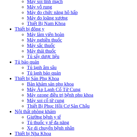
Máy soi tĩnh mạch
Máy vỗ rung
Máy đo chức năng hô hấp
Máy đo loãng xương
Thiết Bị Nam Khoa
Thiết bị đông y
Máy làm viên hoàn
Máy nghiền thuốc
Máy sắc thuốc
Máy thái thuốc
Tủ sấy dược liệu
Tủ bảo quản
Tủ lạnh âm sâu
Tủ lạnh bảo quản
Thiết bị Sản Phụ Khoa
Bàn khám sản phụ khoa
Máy Áp Lạnh Cổ Tử Cung
Máy ozone điều trị bệnh phụ khoa
Máy soi cổ tử cung
Thiết Bị Phục Hồi Cơ Sàn Chậu
Nội thất phòng khám
Giường bệnh y tế
Tủ thuốc y tế đa năng
Xe di chuyển bệnh nhân
Thiết bị Nha Khoa