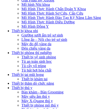
Giải Phẫu Hệ Xương
Mô hình Nhi khoa
Mô Hình Thực Hành Chẩn Đoán Y Khoa
Mô Hình Thực Hành Sơ Cứu, Cấp Cứu
Mô Hình Thực Hành Đào Tạo Kỹ Năng Lâm Sàng
Mô Hình Thực Hành Điều Dưỡng
Mô Hình Đông Y
Thiết bị khoa nhi
Giường sưởi ấm trẻ sơ sinh
Lồng ấp – Nôi cho trẻ sơ sinh
Máy đo độ vàng da
Đèn chiếu vàng da
Thiết bị phòng thí nghiệm
Thiết bị vệ sinh phòng
Tủ an toàn sinh học
Tủ cấy vô trùng
Tủ hút hơi hóa chất
Thiết bị tai mũi họng
Thiết bị khám tai
Thiết bị thăm dò chức năng
Thiết bị thú y
Bàn khám - Bàn Grooming
Máy siêu âm thú y
Máy X-Quang thú y
Thiết bị phòng mổ thú y