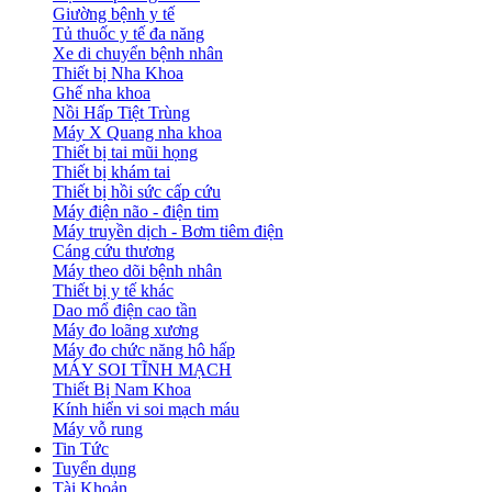
Giường bệnh y tế
Tủ thuốc y tế đa năng
Xe di chuyển bệnh nhân
Thiết bị Nha Khoa
Ghế nha khoa
Nồi Hấp Tiệt Trùng
Máy X Quang nha khoa
Thiết bị tai mũi họng
Thiết bị khám tai
Thiết bị hồi sức cấp cứu
Máy điện não - điện tim
Máy truyền dịch - Bơm tiêm điện
Cáng cứu thương
Máy theo dõi bệnh nhân
Thiết bị y tế khác
Dao mổ điện cao tần
Máy đo loãng xương
Máy đo chức năng hô hấp
MÁY SOI TĨNH MẠCH
Thiết Bị Nam Khoa
Kính hiển vi soi mạch máu
Máy vỗ rung
Tin Tức
Tuyển dụng
Tài Khoản