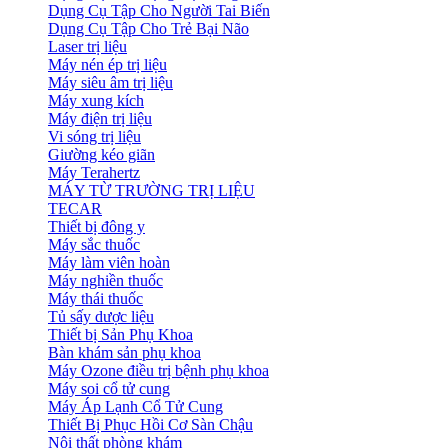
Dụng Cụ Tập Cho Người Tai Biến
Dụng Cụ Tập Cho Trẻ Bại Não
Laser trị liệu
Máy nén ép trị liệu
Máy siêu âm trị liệu
Máy xung kích
Máy điện trị liệu
Vi sóng trị liệu
Giường kéo giãn
Máy Terahertz
MÁY TỪ TRƯỜNG TRỊ LIỆU
TECAR
Thiết bị đông y
Máy sắc thuốc
Máy làm viên hoàn
Máy nghiền thuốc
Máy thái thuốc
Tủ sấy dược liệu
Thiết bị Sản Phụ Khoa
Bàn khám sản phụ khoa
Máy Ozone điều trị bệnh phụ khoa
Máy soi cổ tử cung
Máy Áp Lạnh Cổ Tử Cung
Thiết Bị Phục Hồi Cơ Sàn Chậu
Nội thất phòng khám