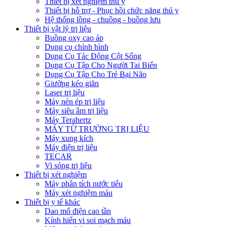
Thiết bị xét nghiệm thú y
Thiết bị hỗ trợ - Phục hồi chức năng thú y
Hệ thống lồng - chuồng - buồng lưu
Thiết bị vật lý trị liệu
Buồng oxy cao áp
Dụng cụ chỉnh hình
Dụng Cụ Tác Động Cột Sống
Dụng Cụ Tập Cho Người Tai Biến
Dụng Cụ Tập Cho Trẻ Bại Não
Giường kéo giãn
Laser trị liệu
Máy nén ép trị liệu
Máy siêu âm trị liệu
Máy Terahertz
MÁY TỪ TRƯỜNG TRỊ LIỆU
Máy xung kích
Máy điện trị liệu
TECAR
Vi sóng trị liệu
Thiết bị xét nghiệm
Máy phân tích nước tiểu
Máy xét nghiệm máu
Thiết bị y tế khác
Dao mổ điện cao tần
Kính hiển vi soi mạch máu