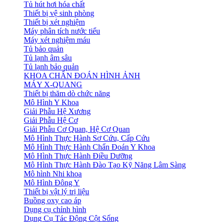
Tủ hút hơi hóa chất
Thiết bị vệ sinh phòng
Thiết bị xét nghiệm
Máy phân tích nước tiểu
Máy xét nghiệm máu
Tủ bảo quản
Tủ lạnh âm sâu
Tủ lạnh bảo quản
KHOA CHẨN ĐOÁN HÌNH ẢNH
MÁY X-QUANG
Thiết bị thăm dò chức năng
Mô Hình Y Khoa
Giải Phẫu Hệ Xương
Giải Phẫu Hệ Cơ
Giải Phẫu Cơ Quan, Hệ Cơ Quan
Mô Hình Thực Hành Sơ Cứu, Cấp Cứu
Mô Hình Thực Hành Chẩn Đoán Y Khoa
Mô Hình Thực Hành Điều Dưỡng
Mô Hình Thực Hành Đào Tạo Kỹ Năng Lâm Sàng
Mô hình Nhi khoa
Mô Hình Đông Y
Thiết bị vật lý trị liệu
Buồng oxy cao áp
Dụng cụ chỉnh hình
Dụng Cụ Tác Động Cột Sống