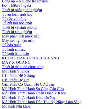
Lồng ấp – Nôi cho trẻ sơ sinh
Đèn chiếu vàng da
Thiết bị phòng thí nghiệm
Tủ an toàn sinh học
Tủ cấy vô trùng
Tủ hút hơi hóa chất
Thiết bị vệ sinh phòng
Thiết bị xét nghiệm
Máy phân tích nước tiểu
Máy xét nghiệm máu
Tủ bảo quản
Tủ lạnh âm sâu
Tủ lạnh bảo quản
KHOA CHẨN ĐOÁN HÌNH ẢNH
MÁY X-QUANG
Thiết bị thăm dò chức năng
Mô Hình Y Khoa
Giải Phẫu Hệ Xương
Giải Phẫu Hệ Cơ
Giải Phẫu Cơ Quan, Hệ Cơ Quan
Mô Hình Thực Hành Sơ Cứu, Cấp Cứu
Mô Hình Thực Hành Chẩn Đoán Y Khoa
Mô Hình Thực Hành Điều Dưỡng
Mô Hình Thực Hành Đào Tạo Kỹ Năng Lâm Sàng
Mô hình Nhi khoa