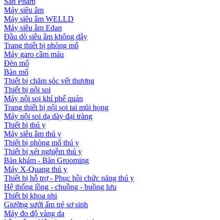
Sản Phẩm
Máy siêu âm
Máy siêu âm WELLD
Máy siêu âm Edan
Đầu dò siêu âm không dây
Trang thiết bị phòng mổ
Máy garo cầm máu
Đèn mổ
Bàn mổ
Thiết bị chăm sóc vết thương
Thiết bị nội soi
Máy nội soi khí phế quản
Trang thiết bị nội soi tai mũi họng
Máy nội soi dạ dày đại tràng
Thiết bị thú y
Máy siêu âm thú y
Thiết bị phòng mổ thú y
Thiết bị xét nghiệm thú y
Bàn khám - Bàn Grooming
Máy X-Quang thú y
Thiết bị hỗ trợ - Phục hồi chức năng thú y
Hệ thống lồng - chuồng - buồng lưu
Thiết bị khoa nhi
Giường sưởi ấm trẻ sơ sinh
Máy đo độ vàng da