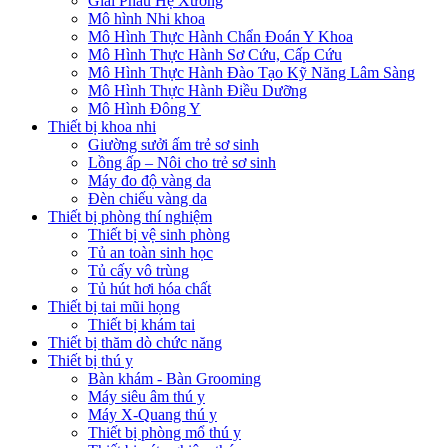
Giải Phẫu Hệ Xương
Mô hình Nhi khoa
Mô Hình Thực Hành Chẩn Đoán Y Khoa
Mô Hình Thực Hành Sơ Cứu, Cấp Cứu
Mô Hình Thực Hành Đào Tạo Kỹ Năng Lâm Sàng
Mô Hình Thực Hành Điều Dưỡng
Mô Hình Đông Y
Thiết bị khoa nhi
Giường sưởi ấm trẻ sơ sinh
Lồng ấp – Nôi cho trẻ sơ sinh
Máy đo độ vàng da
Đèn chiếu vàng da
Thiết bị phòng thí nghiệm
Thiết bị vệ sinh phòng
Tủ an toàn sinh học
Tủ cấy vô trùng
Tủ hút hơi hóa chất
Thiết bị tai mũi họng
Thiết bị khám tai
Thiết bị thăm dò chức năng
Thiết bị thú y
Bàn khám - Bàn Grooming
Máy siêu âm thú y
Máy X-Quang thú y
Thiết bị phòng mổ thú y