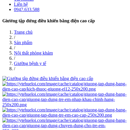
Liên hệ
0947.633.588
Giường tập đứng điều khiển bằng điện cao cấp
Trang chủ
/
Sản phẩm
/
Nội thất phòng khám
/
Giường bệnh y tế
/