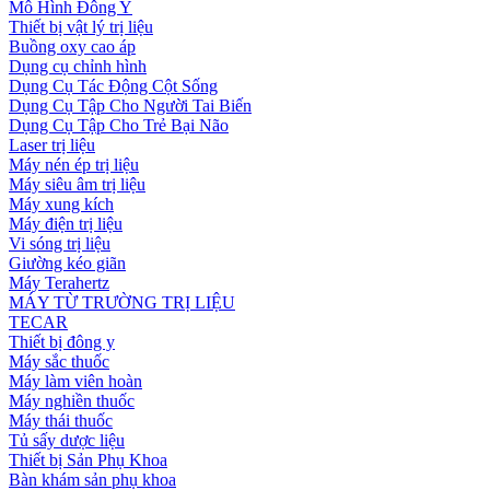
Mô Hình Đông Y
Thiết bị vật lý trị liệu
Buồng oxy cao áp
Dụng cụ chỉnh hình
Dụng Cụ Tác Động Cột Sống
Dụng Cụ Tập Cho Người Tai Biến
Dụng Cụ Tập Cho Trẻ Bại Não
Laser trị liệu
Máy nén ép trị liệu
Máy siêu âm trị liệu
Máy xung kích
Máy điện trị liệu
Vi sóng trị liệu
Giường kéo giãn
Máy Terahertz
MÁY TỪ TRƯỜNG TRỊ LIỆU
TECAR
Thiết bị đông y
Máy sắc thuốc
Máy làm viên hoàn
Máy nghiền thuốc
Máy thái thuốc
Tủ sấy dược liệu
Thiết bị Sản Phụ Khoa
Bàn khám sản phụ khoa