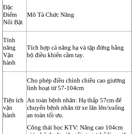
Đặc
Điểm
Mô Tả Chức Năng
Nổi Bật
Tính
năng
Tích hợp cả nâng hạ và tập đứng bằng
Vận
bộ điều khiển cầm tay.
hành
Cho phép điều chỉnh chiều cao giường
linh hoạt từ 57-104cm
Tiện ích
An toàn bệnh nhân: Hạ thấp 57cm để
vận
chuyển bệnh nhân từ xe lăn lên/xuống
hành
an toàn tối ưu.
Công thái học KTV: Nâng cao 104cm