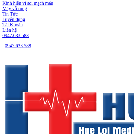
Kính hiển vi soi mạch máu
Máy vỗ rung
Tin Tức
Tuyển dụng
Tài Khoản
Liên hệ
0947.633.588
0947.633.588