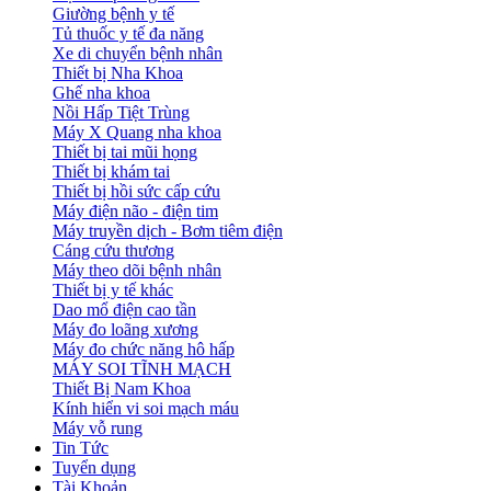
Giường bệnh y tế
Tủ thuốc y tế đa năng
Xe di chuyển bệnh nhân
Thiết bị Nha Khoa
Ghế nha khoa
Nồi Hấp Tiệt Trùng
Máy X Quang nha khoa
Thiết bị tai mũi họng
Thiết bị khám tai
Thiết bị hồi sức cấp cứu
Máy điện não - điện tim
Máy truyền dịch - Bơm tiêm điện
Cáng cứu thương
Máy theo dõi bệnh nhân
Thiết bị y tế khác
Dao mổ điện cao tần
Máy đo loãng xương
Máy đo chức năng hô hấp
MÁY SOI TĨNH MẠCH
Thiết Bị Nam Khoa
Kính hiển vi soi mạch máu
Máy vỗ rung
Tin Tức
Tuyển dụng
Tài Khoản