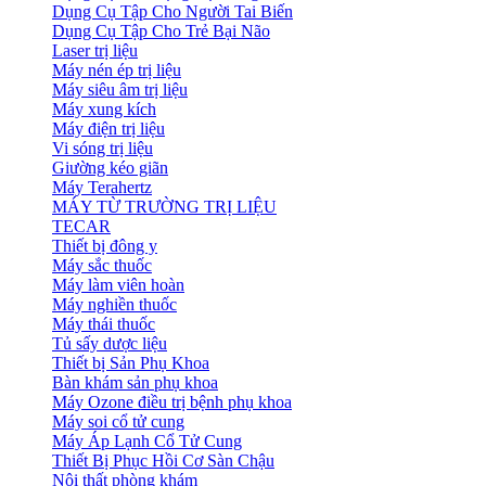
Dụng Cụ Tập Cho Người Tai Biến
Dụng Cụ Tập Cho Trẻ Bại Não
Laser trị liệu
Máy nén ép trị liệu
Máy siêu âm trị liệu
Máy xung kích
Máy điện trị liệu
Vi sóng trị liệu
Giường kéo giãn
Máy Terahertz
MÁY TỪ TRƯỜNG TRỊ LIỆU
TECAR
Thiết bị đông y
Máy sắc thuốc
Máy làm viên hoàn
Máy nghiền thuốc
Máy thái thuốc
Tủ sấy dược liệu
Thiết bị Sản Phụ Khoa
Bàn khám sản phụ khoa
Máy Ozone điều trị bệnh phụ khoa
Máy soi cổ tử cung
Máy Áp Lạnh Cổ Tử Cung
Thiết Bị Phục Hồi Cơ Sàn Chậu
Nội thất phòng khám