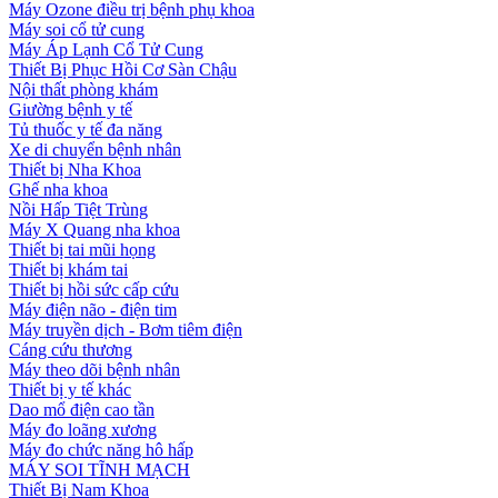
Máy Ozone điều trị bệnh phụ khoa
Máy soi cổ tử cung
Máy Áp Lạnh Cổ Tử Cung
Thiết Bị Phục Hồi Cơ Sàn Chậu
Nội thất phòng khám
Giường bệnh y tế
Tủ thuốc y tế đa năng
Xe di chuyển bệnh nhân
Thiết bị Nha Khoa
Ghế nha khoa
Nồi Hấp Tiệt Trùng
Máy X Quang nha khoa
Thiết bị tai mũi họng
Thiết bị khám tai
Thiết bị hồi sức cấp cứu
Máy điện não - điện tim
Máy truyền dịch - Bơm tiêm điện
Cáng cứu thương
Máy theo dõi bệnh nhân
Thiết bị y tế khác
Dao mổ điện cao tần
Máy đo loãng xương
Máy đo chức năng hô hấp
MÁY SOI TĨNH MẠCH
Thiết Bị Nam Khoa