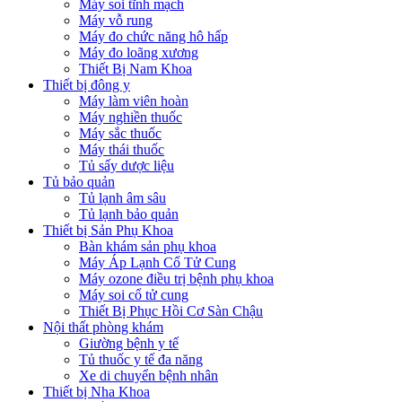
Máy soi tĩnh mạch
Máy vỗ rung
Máy đo chức năng hô hấp
Máy đo loãng xương
Thiết Bị Nam Khoa
Thiết bị đông y
Máy làm viên hoàn
Máy nghiền thuốc
Máy sắc thuốc
Máy thái thuốc
Tủ sấy dược liệu
Tủ bảo quản
Tủ lạnh âm sâu
Tủ lạnh bảo quản
Thiết bị Sản Phụ Khoa
Bàn khám sản phụ khoa
Máy Áp Lạnh Cổ Tử Cung
Máy ozone điều trị bệnh phụ khoa
Máy soi cổ tử cung
Thiết Bị Phục Hồi Cơ Sàn Chậu
Nội thất phòng khám
Giường bệnh y tế
Tủ thuốc y tế đa năng
Xe di chuyển bệnh nhân
Thiết bị Nha Khoa