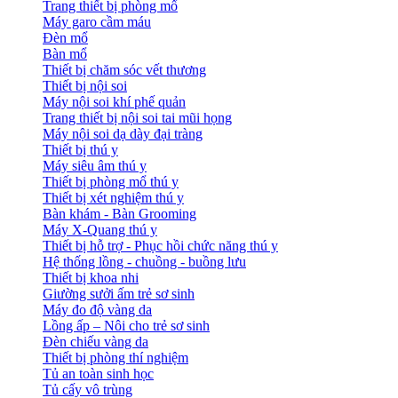
Trang thiết bị phòng mổ
Máy garo cầm máu
Đèn mổ
Bàn mổ
Thiết bị chăm sóc vết thương
Thiết bị nội soi
Máy nội soi khí phế quản
Trang thiết bị nội soi tai mũi họng
Máy nội soi dạ dày đại tràng
Thiết bị thú y
Máy siêu âm thú y
Thiết bị phòng mổ thú y
Thiết bị xét nghiệm thú y
Bàn khám - Bàn Grooming
Máy X-Quang thú y
Thiết bị hỗ trợ - Phục hồi chức năng thú y
Hệ thống lồng - chuồng - buồng lưu
Thiết bị khoa nhi
Giường sưởi ấm trẻ sơ sinh
Máy đo độ vàng da
Lồng ấp – Nôi cho trẻ sơ sinh
Đèn chiếu vàng da
Thiết bị phòng thí nghiệm
Tủ an toàn sinh học
Tủ cấy vô trùng