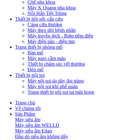
Ghế nha khoa
Máy X Quang nha khoa
Nồi Hấp Tiệt Trùng
Thiết bị hồi sức cấp cứu
Cáng cứu thương
Máy theo dõi bệnh nhân
Máy truyền dịch - Bơm tiêm điện
Máy điện não - điện tim
Trang thiết bị phòng mổ
Bàn mổ
Máy garo cầm máu
Thiết bị chăm sóc vết thương
Đèn mổ
Thiết bị nội soi
Máy nội soi dạ dày đại tràng
Máy nội soi khí phế quản
Trang thiết bị nội soi tai mũi họng
Trang chủ
Về chúng tôi
Sản Phẩm
Máy siêu âm
Máy siêu âm WELLD
Máy siêu âm Edan
Đầu dò siêu âm không dây