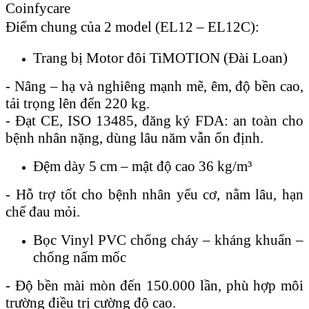
Coinfycare
Điểm chung của 2 model (EL12 – EL12C):
Trang bị Motor đôi TiMOTION (Đài Loan)
- Nâng – hạ và nghiêng mạnh mẽ, êm, độ bền cao,
tải trọng lên đến 220 kg.
- Đạt CE, ISO 13485, đăng ký FDA: an toàn cho
bệnh nhân nặng, dùng lâu năm vẫn ổn định.
Đệm dày 5 cm – mật độ cao 36 kg/m³
- Hỗ trợ tốt cho bệnh nhân yếu cơ, nằm lâu, hạn
chế đau mỏi.
Bọc Vinyl PVC chống cháy – kháng khuẩn –
chống nấm mốc
- Độ bền mài mòn đến 150.000 lần, phù hợp môi
trường điều trị cường độ cao.