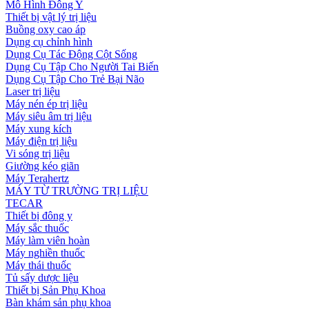
Mô Hình Đông Y
Thiết bị vật lý trị liệu
Buồng oxy cao áp
Dụng cụ chỉnh hình
Dụng Cụ Tác Động Cột Sống
Dụng Cụ Tập Cho Người Tai Biến
Dụng Cụ Tập Cho Trẻ Bại Não
Laser trị liệu
Máy nén ép trị liệu
Máy siêu âm trị liệu
Máy xung kích
Máy điện trị liệu
Vi sóng trị liệu
Giường kéo giãn
Máy Terahertz
MÁY TỪ TRƯỜNG TRỊ LIỆU
TECAR
Thiết bị đông y
Máy sắc thuốc
Máy làm viên hoàn
Máy nghiền thuốc
Máy thái thuốc
Tủ sấy dược liệu
Thiết bị Sản Phụ Khoa
Bàn khám sản phụ khoa