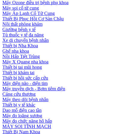
Máy Ozone điều trị bệnh phụ khoa
Máy soi cổ tử cung
Máy Áp Lạnh Cổ Tử Cung
Thiết Bị Phục Hồi Cơ Sàn Chậu
Nội thất phòng khám
Giường bệnh y tế
Tủ thuốc y tế đa năng
Xe di chuyển bệnh nhân
Thiết bị Nha Khoa
Ghế nha khoa
Nồi Hấp Tiệt Trùng
Máy X Quang nha khoa
Thiết bị tai mũi họng
Thiết bị khám tai
Thiết bị hồi sức cấp cứu
Máy điện não - điện tim
Máy truyền dịch - Bơm tiêm điện
Cáng cứu thương
Máy theo dõi bệnh nhân
Thiết bị y tế khác
Dao mổ điện cao tần
Máy đo loãng xương
Máy đo chức năng hô hấp
MÁY SOI TĨNH MẠCH
Thiết Bị Nam Khoa