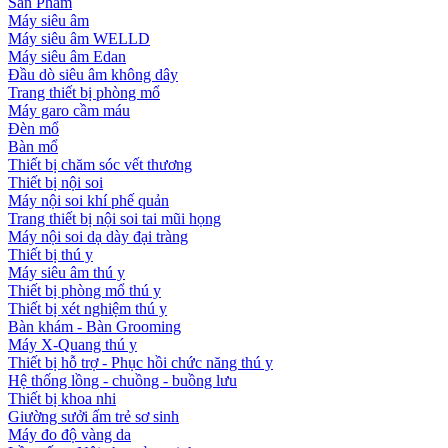
Sản Phẩm
Máy siêu âm
Máy siêu âm WELLD
Máy siêu âm Edan
Đầu dò siêu âm không dây
Trang thiết bị phòng mổ
Máy garo cầm máu
Đèn mổ
Bàn mổ
Thiết bị chăm sóc vết thương
Thiết bị nội soi
Máy nội soi khí phế quản
Trang thiết bị nội soi tai mũi họng
Máy nội soi dạ dày đại tràng
Thiết bị thú y
Máy siêu âm thú y
Thiết bị phòng mổ thú y
Thiết bị xét nghiệm thú y
Bàn khám - Bàn Grooming
Máy X-Quang thú y
Thiết bị hỗ trợ - Phục hồi chức năng thú y
Hệ thống lồng - chuồng - buồng lưu
Thiết bị khoa nhi
Giường sưởi ấm trẻ sơ sinh
Máy đo độ vàng da