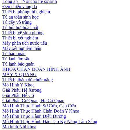
Lồng ấp – Nôi cho trẻ sơ sinh
Đèn chiếu vàng da
Thiết bị phòng thí nghiệm
Tủ an toàn sinh học
Tủ cấy vô trùng
Tủ hút hơi hóa chất
Thiết bị vệ sinh phòng
Thiết bị xét nghiệm
Máy phân tích nước tiểu
Máy xét nghiệm máu
Tủ bảo quản
Tủ lạnh âm sâu
Tủ lạnh bảo quản
KHOA CHẨN ĐOÁN HÌNH ẢNH
MÁY X-QUANG
Thiết bị thăm dò chức năng
Mô Hình Y Khoa
Giải Phẫu Hệ Xương
Giải Phẫu Hệ Cơ
Giải Phẫu Cơ Quan, Hệ Cơ Quan
Mô Hình Thực Hành Sơ Cứu, Cấp Cứu
Mô Hình Thực Hành Chẩn Đoán Y Khoa
Mô Hình Thực Hành Điều Dưỡng
Mô Hình Thực Hành Đào Tạo Kỹ Năng Lâm Sàng
Mô hình Nhi khoa