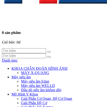
0 sản phẩm
Giá bán: 0đ
Danh mục
KHOA CHẨN ĐOÁN HÌNH ẢNH
MÁY X-QUANG
Máy siêu âm
Máy siêu âm Edan
Máy siêu âm WELLD
Đầu dò siêu âm không dây
Mô Hình Y Khoa
Giải Phẫu Cơ Quan, Hệ Cơ Quan
Giải Phẫu Hệ Cơ