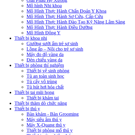
Giải Phẫu Hệ Xương
Mô hình Nhi khoa
Mô Hình Thực Hành Chẩn Đoán Y Khoa
Mô Hình Thực Hành Sơ Cứu, Cấp Cứu
Mô Hình Thực Hành Đào Tạo Kỹ Năng Lâm Sàng
Mô Hình Thực Hành Điều Dưỡng
Mô Hình Đông Y
Thiết bị khoa nhi
Giường sưởi ấm trẻ sơ sinh
Lồng ấp – Nôi cho trẻ sơ sinh
Máy đo độ vàng da
Đèn chiếu vàng da
Thiết bị phòng thí nghiệm
Thiết bị vệ sinh phòng
Tủ an toàn sinh học
Tủ cấy vô trùng
Tủ hút hơi hóa chất
Thiết bị tai mũi họng
Thiết bị khám tai
Thiết bị thăm dò chức năng
Thiết bị thú y
Bàn khám - Bàn Grooming
Máy siêu âm thú y
Máy X-Quang thú y
Thiết bị phòng mổ thú y