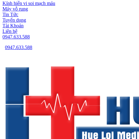
Kính hiển vi soi mạch máu
Máy vỗ rung
Tin Tức
Tuyển dụng
Tài Khoản
Liên hệ
0947.633.588
0947.633.588