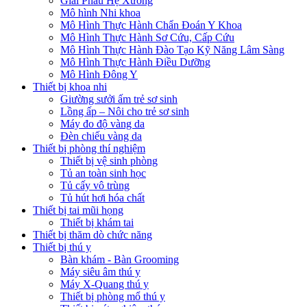
Giải Phẫu Hệ Xương
Mô hình Nhi khoa
Mô Hình Thực Hành Chẩn Đoán Y Khoa
Mô Hình Thực Hành Sơ Cứu, Cấp Cứu
Mô Hình Thực Hành Đào Tạo Kỹ Năng Lâm Sàng
Mô Hình Thực Hành Điều Dưỡng
Mô Hình Đông Y
Thiết bị khoa nhi
Giường sưởi ấm trẻ sơ sinh
Lồng ấp – Nôi cho trẻ sơ sinh
Máy đo độ vàng da
Đèn chiếu vàng da
Thiết bị phòng thí nghiệm
Thiết bị vệ sinh phòng
Tủ an toàn sinh học
Tủ cấy vô trùng
Tủ hút hơi hóa chất
Thiết bị tai mũi họng
Thiết bị khám tai
Thiết bị thăm dò chức năng
Thiết bị thú y
Bàn khám - Bàn Grooming
Máy siêu âm thú y
Máy X-Quang thú y
Thiết bị phòng mổ thú y