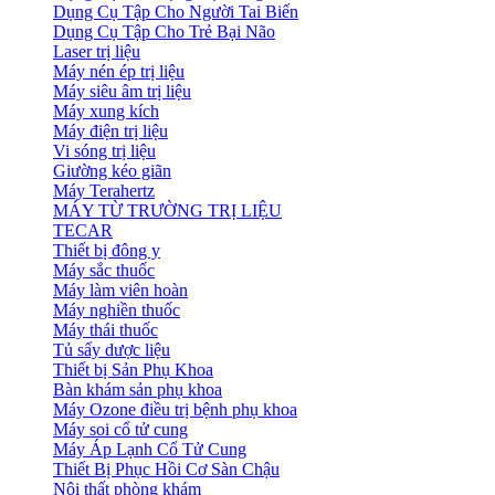
Dụng Cụ Tập Cho Người Tai Biến
Dụng Cụ Tập Cho Trẻ Bại Não
Laser trị liệu
Máy nén ép trị liệu
Máy siêu âm trị liệu
Máy xung kích
Máy điện trị liệu
Vi sóng trị liệu
Giường kéo giãn
Máy Terahertz
MÁY TỪ TRƯỜNG TRỊ LIỆU
TECAR
Thiết bị đông y
Máy sắc thuốc
Máy làm viên hoàn
Máy nghiền thuốc
Máy thái thuốc
Tủ sấy dược liệu
Thiết bị Sản Phụ Khoa
Bàn khám sản phụ khoa
Máy Ozone điều trị bệnh phụ khoa
Máy soi cổ tử cung
Máy Áp Lạnh Cổ Tử Cung
Thiết Bị Phục Hồi Cơ Sàn Chậu
Nội thất phòng khám