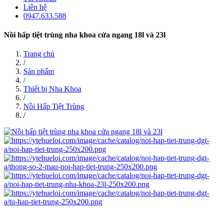
Liên hệ
0947.633.588
Nồi hấp tiệt trùng nha khoa cửa ngang 18l và 23l
Trang chủ
/
Sản phẩm
/
Thiết bị Nha Khoa
/
Nồi Hấp Tiệt Trùng
/