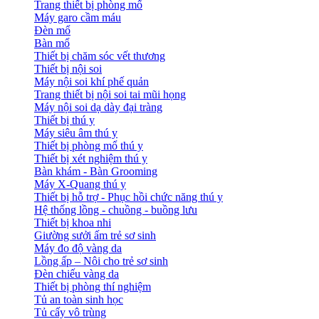
Trang thiết bị phòng mổ
Máy garo cầm máu
Đèn mổ
Bàn mổ
Thiết bị chăm sóc vết thương
Thiết bị nội soi
Máy nội soi khí phế quản
Trang thiết bị nội soi tai mũi họng
Máy nội soi dạ dày đại tràng
Thiết bị thú y
Máy siêu âm thú y
Thiết bị phòng mổ thú y
Thiết bị xét nghiệm thú y
Bàn khám - Bàn Grooming
Máy X-Quang thú y
Thiết bị hỗ trợ - Phục hồi chức năng thú y
Hệ thống lồng - chuồng - buồng lưu
Thiết bị khoa nhi
Giường sưởi ấm trẻ sơ sinh
Máy đo độ vàng da
Lồng ấp – Nôi cho trẻ sơ sinh
Đèn chiếu vàng da
Thiết bị phòng thí nghiệm
Tủ an toàn sinh học
Tủ cấy vô trùng