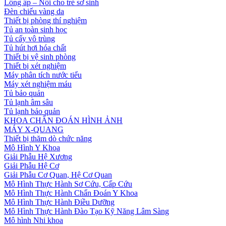
Lồng ấp – Nôi cho trẻ sơ sinh
Đèn chiếu vàng da
Thiết bị phòng thí nghiệm
Tủ an toàn sinh học
Tủ cấy vô trùng
Tủ hút hơi hóa chất
Thiết bị vệ sinh phòng
Thiết bị xét nghiệm
Máy phân tích nước tiểu
Máy xét nghiệm máu
Tủ bảo quản
Tủ lạnh âm sâu
Tủ lạnh bảo quản
KHOA CHẨN ĐOÁN HÌNH ẢNH
MÁY X-QUANG
Thiết bị thăm dò chức năng
Mô Hình Y Khoa
Giải Phẫu Hệ Xương
Giải Phẫu Hệ Cơ
Giải Phẫu Cơ Quan, Hệ Cơ Quan
Mô Hình Thực Hành Sơ Cứu, Cấp Cứu
Mô Hình Thực Hành Chẩn Đoán Y Khoa
Mô Hình Thực Hành Điều Dưỡng
Mô Hình Thực Hành Đào Tạo Kỹ Năng Lâm Sàng
Mô hình Nhi khoa