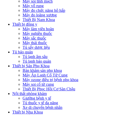
Máy soi tĩnh mạch
Máy vỗ rung
Máy đo chức năng hô hấp
Máy đo loãng xương
Thiết Bị Nam Khoa
Thiết bị đông y
Máy làm viên hoàn
Máy nghiền thuốc
Máy sắc thuốc
Máy thái thuốc
Tủ sấy dược liệu
Tủ bảo quản
Tủ lạnh âm sâu
Tủ lạnh bảo quản
Thiết bị Sản Phụ Khoa
Bàn khám sản phụ khoa
Máy Áp Lạnh Cổ Tử Cung
Máy ozone điều trị bệnh phụ khoa
Máy soi cổ tử cung
Thiết Bị Phục Hồi Cơ Sàn Chậu
Nội thất phòng khám
Giường bệnh y tế
Tủ thuốc y tế đa năng
Xe di chuyển bệnh nhân
Thiết bị Nha Khoa