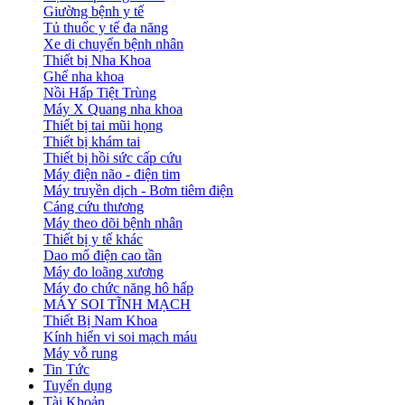
Giường bệnh y tế
Tủ thuốc y tế đa năng
Xe di chuyển bệnh nhân
Thiết bị Nha Khoa
Ghế nha khoa
Nồi Hấp Tiệt Trùng
Máy X Quang nha khoa
Thiết bị tai mũi họng
Thiết bị khám tai
Thiết bị hồi sức cấp cứu
Máy điện não - điện tim
Máy truyền dịch - Bơm tiêm điện
Cáng cứu thương
Máy theo dõi bệnh nhân
Thiết bị y tế khác
Dao mổ điện cao tần
Máy đo loãng xương
Máy đo chức năng hô hấp
MÁY SOI TĨNH MẠCH
Thiết Bị Nam Khoa
Kính hiển vi soi mạch máu
Máy vỗ rung
Tin Tức
Tuyển dụng
Tài Khoản