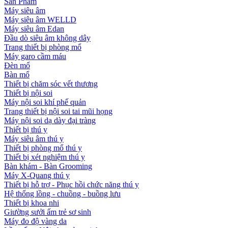
Sản Phẩm
Máy siêu âm
Máy siêu âm WELLD
Máy siêu âm Edan
Đầu dò siêu âm không dây
Trang thiết bị phòng mổ
Máy garo cầm máu
Đèn mổ
Bàn mổ
Thiết bị chăm sóc vết thương
Thiết bị nội soi
Máy nội soi khí phế quản
Trang thiết bị nội soi tai mũi họng
Máy nội soi dạ dày đại tràng
Thiết bị thú y
Máy siêu âm thú y
Thiết bị phòng mổ thú y
Thiết bị xét nghiệm thú y
Bàn khám - Bàn Grooming
Máy X-Quang thú y
Thiết bị hỗ trợ - Phục hồi chức năng thú y
Hệ thống lồng - chuồng - buồng lưu
Thiết bị khoa nhi
Giường sưởi ấm trẻ sơ sinh
Máy đo độ vàng da