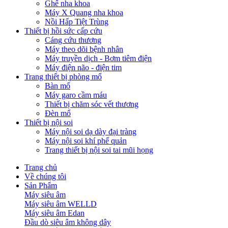
Ghế nha khoa
Máy X Quang nha khoa
Nồi Hấp Tiệt Trùng
Thiết bị hồi sức cấp cứu
Cáng cứu thương
Máy theo dõi bệnh nhân
Máy truyền dịch - Bơm tiêm điện
Máy điện não - điện tim
Trang thiết bị phòng mổ
Bàn mổ
Máy garo cầm máu
Thiết bị chăm sóc vết thương
Đèn mổ
Thiết bị nội soi
Máy nội soi dạ dày đại tràng
Máy nội soi khí phế quản
Trang thiết bị nội soi tai mũi họng
Trang chủ
Về chúng tôi
Sản Phẩm
Máy siêu âm
Máy siêu âm WELLD
Máy siêu âm Edan
Đầu dò siêu âm không dây