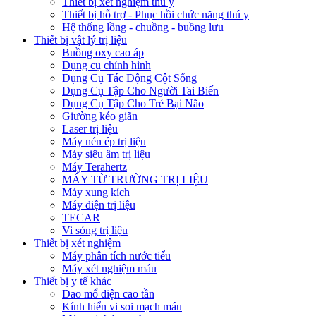
Thiết bị xét nghiệm thú y
Thiết bị hỗ trợ - Phục hồi chức năng thú y
Hệ thống lồng - chuồng - buồng lưu
Thiết bị vật lý trị liệu
Buồng oxy cao áp
Dụng cụ chỉnh hình
Dụng Cụ Tác Động Cột Sống
Dụng Cụ Tập Cho Người Tai Biến
Dụng Cụ Tập Cho Trẻ Bại Não
Giường kéo giãn
Laser trị liệu
Máy nén ép trị liệu
Máy siêu âm trị liệu
Máy Terahertz
MÁY TỪ TRƯỜNG TRỊ LIỆU
Máy xung kích
Máy điện trị liệu
TECAR
Vi sóng trị liệu
Thiết bị xét nghiệm
Máy phân tích nước tiểu
Máy xét nghiệm máu
Thiết bị y tế khác
Dao mổ điện cao tần
Kính hiển vi soi mạch máu