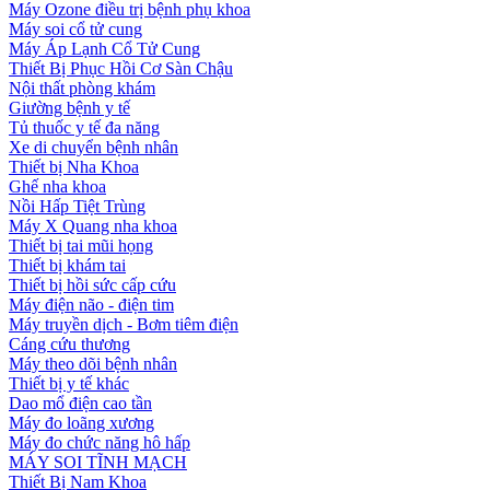
Máy Ozone điều trị bệnh phụ khoa
Máy soi cổ tử cung
Máy Áp Lạnh Cổ Tử Cung
Thiết Bị Phục Hồi Cơ Sàn Chậu
Nội thất phòng khám
Giường bệnh y tế
Tủ thuốc y tế đa năng
Xe di chuyển bệnh nhân
Thiết bị Nha Khoa
Ghế nha khoa
Nồi Hấp Tiệt Trùng
Máy X Quang nha khoa
Thiết bị tai mũi họng
Thiết bị khám tai
Thiết bị hồi sức cấp cứu
Máy điện não - điện tim
Máy truyền dịch - Bơm tiêm điện
Cáng cứu thương
Máy theo dõi bệnh nhân
Thiết bị y tế khác
Dao mổ điện cao tần
Máy đo loãng xương
Máy đo chức năng hô hấp
MÁY SOI TĨNH MẠCH
Thiết Bị Nam Khoa