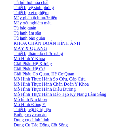
Tủ hút hơi hóa chất
Thiết bị vệ sinh phòng
Thiết bị xét nghiệm
Máy phân tích nước tiểu
Máy xét nghiệm máu
Tủ bảo quản
Tủ lạnh âm sâu
Tủ lạnh bảo quản
KHOA CHẨN ĐOÁN HÌNH ẢNH
MÁY X-QUANG
Thiết bị thăm dò chức năng
Mô Hình Y Khoa
Giải Phẫu Hệ Xương
Giải Phẫu Hệ Cơ
Giải Phẫu Cơ Quan, Hệ Cơ Quan
Mô Hình Thực Hành Sơ Cứu, Cấp Cứu
Mô Hình Thực Hành Chẩn Đoán Y Khoa
Mô Hình Thực Hành Điều Dưỡng
Mô Hình Thực Hành Đào Tạo Kỹ Năng Lâm Sàng
Mô hình Nhi khoa
Mô Hình Đông Y
Thiết bị vật lý trị liệu
Buồng oxy cao áp
Dụng cụ chỉnh hình
Dụng Cụ Tác Động Cột Sống