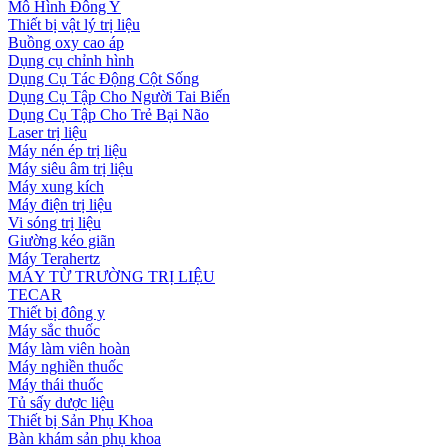
Mô Hình Đông Y
Thiết bị vật lý trị liệu
Buồng oxy cao áp
Dụng cụ chỉnh hình
Dụng Cụ Tác Động Cột Sống
Dụng Cụ Tập Cho Người Tai Biến
Dụng Cụ Tập Cho Trẻ Bại Não
Laser trị liệu
Máy nén ép trị liệu
Máy siêu âm trị liệu
Máy xung kích
Máy điện trị liệu
Vi sóng trị liệu
Giường kéo giãn
Máy Terahertz
MÁY TỪ TRƯỜNG TRỊ LIỆU
TECAR
Thiết bị đông y
Máy sắc thuốc
Máy làm viên hoàn
Máy nghiền thuốc
Máy thái thuốc
Tủ sấy dược liệu
Thiết bị Sản Phụ Khoa
Bàn khám sản phụ khoa