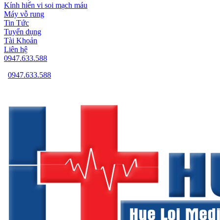
Kính hiển vi soi mạch máu
Máy vỗ rung
Tin Tức
Tuyển dụng
Tài Khoản
Liên hệ
0947.633.588
0947.633.588