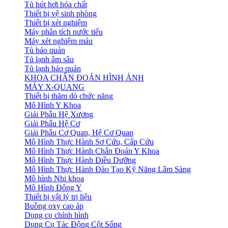
Tủ hút hơi hóa chất
Thiết bị vệ sinh phòng
Thiết bị xét nghiệm
Máy phân tích nước tiểu
Máy xét nghiệm máu
Tủ bảo quản
Tủ lạnh âm sâu
Tủ lạnh bảo quản
KHOA CHẨN ĐOÁN HÌNH ẢNH
MÁY X-QUANG
Thiết bị thăm dò chức năng
Mô Hình Y Khoa
Giải Phẫu Hệ Xương
Giải Phẫu Hệ Cơ
Giải Phẫu Cơ Quan, Hệ Cơ Quan
Mô Hình Thực Hành Sơ Cứu, Cấp Cứu
Mô Hình Thực Hành Chẩn Đoán Y Khoa
Mô Hình Thực Hành Điều Dưỡng
Mô Hình Thực Hành Đào Tạo Kỹ Năng Lâm Sàng
Mô hình Nhi khoa
Mô Hình Đông Y
Thiết bị vật lý trị liệu
Buồng oxy cao áp
Dụng cụ chỉnh hình
Dụng Cụ Tác Động Cột Sống