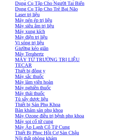
Dụng Cụ Tập Cho Người Tai Biến
Dụng Cụ Tập Cho Trẻ Bại Não
Laser trị liệu
Máy nén ép trị liệu
Máy siêu âm trị liệu
Máy xung kích
Máy điện trị liệu
Vi sóng trị liệu
Giường kéo giãn
Máy Terahertz
MÁY TỪ TRƯỜNG TRỊ LIỆU
TECAR
Thiết bị đông y
Máy sắc thuốc
Máy làm viên hoàn
Máy nghiền thuốc
Máy thái thuốc
Tủ sấy dược liệu
Thiết bị Sản Phụ Khoa
Bàn khám sản phụ khoa
Máy Ozone điều trị bệnh phụ khoa
Máy soi cổ tử cung
Máy Áp Lạnh Cổ Tử Cung
Thiết Bị Phục Hồi Cơ Sàn Chậu
Nội thất phòng khám