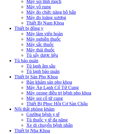
Máy soi tĩnh mạch
Máy vỗ rung
Máy đo chức năng hô hấp
Máy đo loãng xương
Thiết Bị Nam Khoa
Thiết bị đông y
Máy làm viên hoàn
Máy nghiền thuốc
Máy sắc thuốc
Máy thái thuốc
Tủ sấy dược liệu
Tủ bảo quản
Tủ lạnh âm sâu
Tủ lạnh bảo quản
Thiết bị Sản Phụ Khoa
Bàn khám sản phụ khoa
Máy Áp Lạnh Cổ Tử Cung
Máy ozone điều trị bệnh phụ khoa
Máy soi cổ tử cung
Thiết Bị Phục Hồi Cơ Sàn Chậu
Nội thất phòng khám
Giường bệnh y tế
Tủ thuốc y tế đa năng
Xe di chuyển bệnh nhân
Thiết bị Nha Khoa