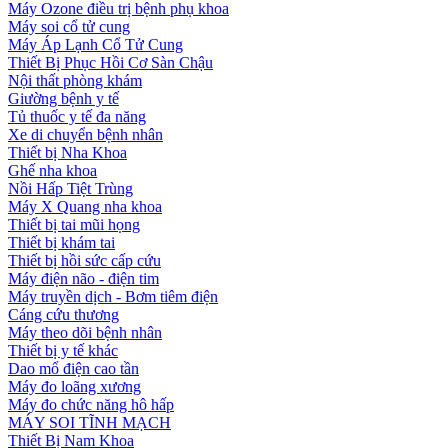
Máy Ozone điều trị bệnh phụ khoa
Máy soi cổ tử cung
Máy Áp Lạnh Cổ Tử Cung
Thiết Bị Phục Hồi Cơ Sàn Chậu
Nội thất phòng khám
Giường bệnh y tế
Tủ thuốc y tế đa năng
Xe di chuyển bệnh nhân
Thiết bị Nha Khoa
Ghế nha khoa
Nồi Hấp Tiệt Trùng
Máy X Quang nha khoa
Thiết bị tai mũi họng
Thiết bị khám tai
Thiết bị hồi sức cấp cứu
Máy điện não - điện tim
Máy truyền dịch - Bơm tiêm điện
Cáng cứu thương
Máy theo dõi bệnh nhân
Thiết bị y tế khác
Dao mổ điện cao tần
Máy đo loãng xương
Máy đo chức năng hô hấp
MÁY SOI TĨNH MẠCH
Thiết Bị Nam Khoa