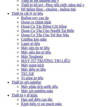
Thiết bị xét nghiệm thú y
Thiết bị hỗ trợ - Phục hồi chức năng thú y
Hệ thống lồng - chuồng - buồng lưu
Thiết bị vật lý trị liệu
Buồng oxy cao áp
Dụng cụ chỉnh hình
Dụng Cụ Tác Động Cột Sống
Dụng Cụ Tập Cho Người Tai Biến
Dụng Cụ Tập Cho Trẻ Bại Não
Giường kéo giãn
Laser trị liệu
Máy nén ép trị liệu
Máy siêu âm trị liệu
Máy Terahertz
MÁY TỪ TRƯỜNG TRỊ LIỆU
Máy xung kích
Máy điện trị liệu
TECAR
Vi sóng trị liệu
Thiết bị xét nghiệm
Máy phân tích nước tiểu
Máy xét nghiệm máu
Thiết bị y tế khác
Dao mổ điện cao tần
Kính hiển vi soi mạch máu