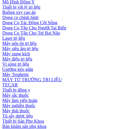
Mô Hình Đông Y
Thiết bị vật lý trị liệu
Buồng oxy cao áp
Dụng cụ chỉnh hình
Dụng Cụ Tác Động Cột Sống
Dụng Cụ Tập Cho Người Tai Biến
Dụng Cụ Tập Cho Trẻ Bại Não
Laser trị liệu
Máy nén ép trị liệu
Máy siêu âm trị liệu
Máy xung kích
Máy điện trị liệu
Vi sóng trị liệu
Giường kéo giãn
Máy Terahertz
MÁY TỪ TRƯỜNG TRỊ LIỆU
TECAR
Thiết bị đông y
Máy sắc thuốc
Máy làm viên hoàn
Máy nghiền thuốc
Máy thái thuốc
Tủ sấy dược liệu
Thiết bị Sản Phụ Khoa
Bàn khám sản phụ khoa