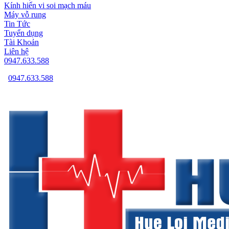
Kính hiển vi soi mạch máu
Máy vỗ rung
Tin Tức
Tuyển dụng
Tài Khoản
Liên hệ
0947.633.588
0947.633.588