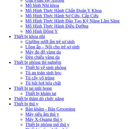
Giải Phẫu Hệ Xương
Mô hình Nhi khoa
Mô Hình Thực Hành Chẩn Đoán Y Khoa
Mô Hình Thực Hành Sơ Cứu, Cấp Cứu
Mô Hình Thực Hành Đào Tạo Kỹ Năng Lâm Sàng
Mô Hình Thực Hành Điều Dưỡng
Mô Hình Đông Y
Thiết bị khoa nhi
Giường sưởi ấm trẻ sơ sinh
Lồng ấp – Nôi cho trẻ sơ sinh
Máy đo độ vàng da
Đèn chiếu vàng da
Thiết bị phòng thí nghiệm
Thiết bị vệ sinh phòng
Tủ an toàn sinh học
Tủ cấy vô trùng
Tủ hút hơi hóa chất
Thiết bị tai mũi họng
Thiết bị khám tai
Thiết bị thăm dò chức năng
Thiết bị thú y
Bàn khám - Bàn Grooming
Máy siêu âm thú y
Máy X-Quang thú y
Thiết bị phòng mổ thú y