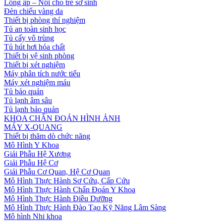
Lồng ấp – Nôi cho trẻ sơ sinh
Đèn chiếu vàng da
Thiết bị phòng thí nghiệm
Tủ an toàn sinh học
Tủ cấy vô trùng
Tủ hút hơi hóa chất
Thiết bị vệ sinh phòng
Thiết bị xét nghiệm
Máy phân tích nước tiểu
Máy xét nghiệm máu
Tủ bảo quản
Tủ lạnh âm sâu
Tủ lạnh bảo quản
KHOA CHẨN ĐOÁN HÌNH ẢNH
MÁY X-QUANG
Thiết bị thăm dò chức năng
Mô Hình Y Khoa
Giải Phẫu Hệ Xương
Giải Phẫu Hệ Cơ
Giải Phẫu Cơ Quan, Hệ Cơ Quan
Mô Hình Thực Hành Sơ Cứu, Cấp Cứu
Mô Hình Thực Hành Chẩn Đoán Y Khoa
Mô Hình Thực Hành Điều Dưỡng
Mô Hình Thực Hành Đào Tạo Kỹ Năng Lâm Sàng
Mô hình Nhi khoa