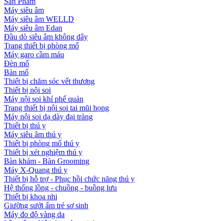
Sản Phẩm
Máy siêu âm
Máy siêu âm WELLD
Máy siêu âm Edan
Đầu dò siêu âm không dây
Trang thiết bị phòng mổ
Máy garo cầm máu
Đèn mổ
Bàn mổ
Thiết bị chăm sóc vết thương
Thiết bị nội soi
Máy nội soi khí phế quản
Trang thiết bị nội soi tai mũi họng
Máy nội soi dạ dày đại tràng
Thiết bị thú y
Máy siêu âm thú y
Thiết bị phòng mổ thú y
Thiết bị xét nghiệm thú y
Bàn khám - Bàn Grooming
Máy X-Quang thú y
Thiết bị hỗ trợ - Phục hồi chức năng thú y
Hệ thống lồng - chuồng - buồng lưu
Thiết bị khoa nhi
Giường sưởi ấm trẻ sơ sinh
Máy đo độ vàng da