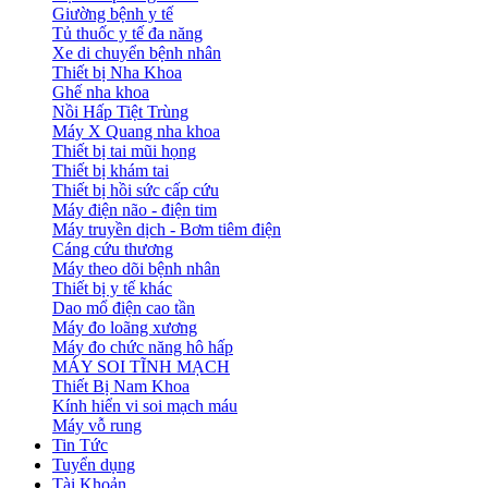
Giường bệnh y tế
Tủ thuốc y tế đa năng
Xe di chuyển bệnh nhân
Thiết bị Nha Khoa
Ghế nha khoa
Nồi Hấp Tiệt Trùng
Máy X Quang nha khoa
Thiết bị tai mũi họng
Thiết bị khám tai
Thiết bị hồi sức cấp cứu
Máy điện não - điện tim
Máy truyền dịch - Bơm tiêm điện
Cáng cứu thương
Máy theo dõi bệnh nhân
Thiết bị y tế khác
Dao mổ điện cao tần
Máy đo loãng xương
Máy đo chức năng hô hấp
MÁY SOI TĨNH MẠCH
Thiết Bị Nam Khoa
Kính hiển vi soi mạch máu
Máy vỗ rung
Tin Tức
Tuyển dụng
Tài Khoản