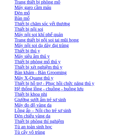
Trang thiết bị phòng mổ
Máy garo cầm máu
Đèn mổ
Bàn mổ
Thiết bị chăm sóc vết thương
Thiết bị nội soi
Máy nội soi khí phế quản
Trang thiết bị nội soi tai mũi họng
Máy nội soi dạ dày đại tràng
Thiết bị thú y
Máy siêu âm thú y
Thiết bị phòng mổ thú y
Thiết bị xét nghiệm thú y
Bàn khám - Bàn Grooming
Máy X-Quang thú y
Thiết bị hỗ trợ - Phục hồi chức năng thú y
Hệ thống lồng - chuồng - buồng lưu
Thiết bị khoa nhi
Giường sưởi ấm trẻ sơ sinh
Máy đo độ vàng da
Lồng ấp – Nôi cho trẻ sơ sinh
Đèn chiếu vàng da
Thiết bị phòng thí nghiệm
Tủ an toàn sinh học
Tủ cấy vô trùng