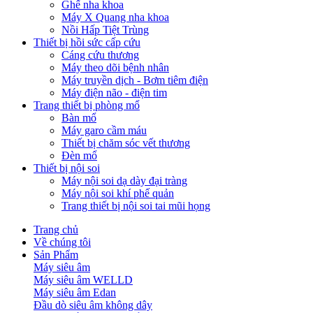
Ghế nha khoa
Máy X Quang nha khoa
Nồi Hấp Tiệt Trùng
Thiết bị hồi sức cấp cứu
Cáng cứu thương
Máy theo dõi bệnh nhân
Máy truyền dịch - Bơm tiêm điện
Máy điện não - điện tim
Trang thiết bị phòng mổ
Bàn mổ
Máy garo cầm máu
Thiết bị chăm sóc vết thương
Đèn mổ
Thiết bị nội soi
Máy nội soi dạ dày đại tràng
Máy nội soi khí phế quản
Trang thiết bị nội soi tai mũi họng
Trang chủ
Về chúng tôi
Sản Phẩm
Máy siêu âm
Máy siêu âm WELLD
Máy siêu âm Edan
Đầu dò siêu âm không dây