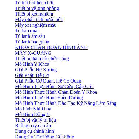
Tủ hút hơi hóa chất
Thiết bị vệ sinh phòng
Thiết bị xét nghiệm
Máy phân tích nước tiểu
Máy xét nghiệm máu
Tủ bảo quản
Tủ lạnh âm sâu
Tủ lạnh bảo quản
KHOA CHẨN ĐOÁN HÌNH ẢNH
MÁY X-QUANG
Thiết bị thăm dò chức năng
Mô Hình Y Khoa
Giải Phẫu Hệ Xương
Giải Phẫu Hệ Cơ
Giải Phẫu Cơ Quan, Hệ Cơ Quan
Mô Hình Thực Hành Sơ Cứu, Cấp Cứu
Mô Hình Thực Hành Chẩn Đoán Y Khoa
Mô Hình Thực Hành Điều Dưỡng
Mô Hình Thực Hành Đào Tạo Kỹ Năng Lâm Sàng
Mô hình Nhi khoa
Mô Hình Đông Y
Thiết bị vật lý trị liệu
Buồng oxy cao áp
Dụng cụ chỉnh hình
Dụng Cụ Tác Động Cột Sống