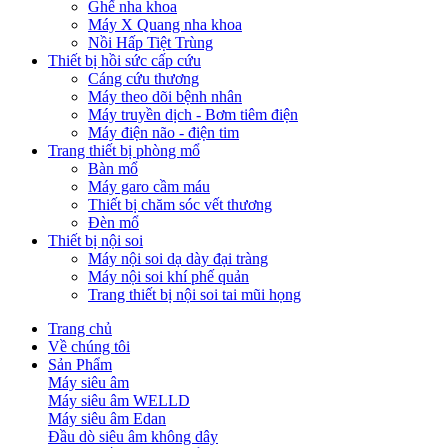
Ghế nha khoa
Máy X Quang nha khoa
Nồi Hấp Tiệt Trùng
Thiết bị hồi sức cấp cứu
Cáng cứu thương
Máy theo dõi bệnh nhân
Máy truyền dịch - Bơm tiêm điện
Máy điện não - điện tim
Trang thiết bị phòng mổ
Bàn mổ
Máy garo cầm máu
Thiết bị chăm sóc vết thương
Đèn mổ
Thiết bị nội soi
Máy nội soi dạ dày đại tràng
Máy nội soi khí phế quản
Trang thiết bị nội soi tai mũi họng
Trang chủ
Về chúng tôi
Sản Phẩm
Máy siêu âm
Máy siêu âm WELLD
Máy siêu âm Edan
Đầu dò siêu âm không dây