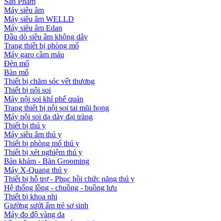
Sản Phẩm
Máy siêu âm
Máy siêu âm WELLD
Máy siêu âm Edan
Đầu dò siêu âm không dây
Trang thiết bị phòng mổ
Máy garo cầm máu
Đèn mổ
Bàn mổ
Thiết bị chăm sóc vết thương
Thiết bị nội soi
Máy nội soi khí phế quản
Trang thiết bị nội soi tai mũi họng
Máy nội soi dạ dày đại tràng
Thiết bị thú y
Máy siêu âm thú y
Thiết bị phòng mổ thú y
Thiết bị xét nghiệm thú y
Bàn khám - Bàn Grooming
Máy X-Quang thú y
Thiết bị hỗ trợ - Phục hồi chức năng thú y
Hệ thống lồng - chuồng - buồng lưu
Thiết bị khoa nhi
Giường sưởi ấm trẻ sơ sinh
Máy đo độ vàng da