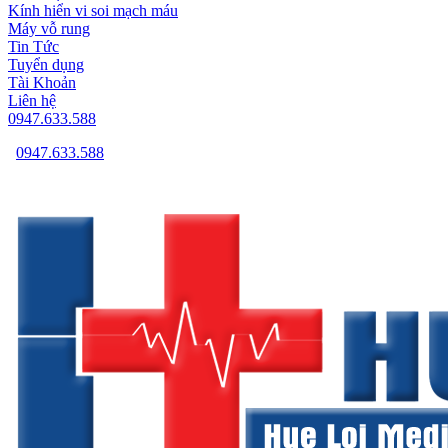
Kính hiển vi soi mạch máu
Máy vỗ rung
Tin Tức
Tuyển dụng
Tài Khoản
Liên hệ
0947.633.588
0947.633.588