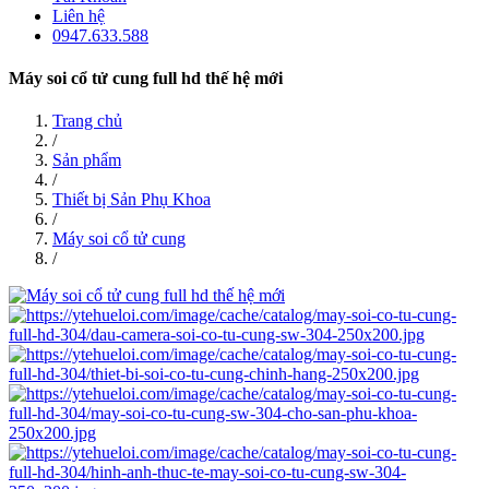
Liên hệ
0947.633.588
Máy soi cổ tử cung full hd thế hệ mới
Trang chủ
/
Sản phẩm
/
Thiết bị Sản Phụ Khoa
/
Máy soi cổ tử cung
/