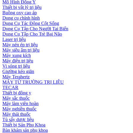
Mô Hình Đông Y
Thiết bị vật lý trị liệu
Buồng oxy cao áp
Dụng cụ chỉnh hình
Dụng Cụ Tác Động Cột Sống
Dụng Cụ Tập Cho Người Tai Biến
Dụng Cụ Tập Cho Trẻ Bại Não
Laser trị liệu
Máy nén ép trị liệu
Máy siêu âm trị liệu
Máy xung kích
Máy điện trị liệu
Vi sóng trị liệu
Giường kéo giãn
Máy Terahertz
MÁY TỪ TRƯỜNG TRỊ LIỆU
TECAR
Thiết bị đông y
Máy sắc thuốc
Máy làm viên hoàn
Máy nghiền thuốc
Máy thái thuốc
Tủ sấy dược liệu
Thiết bị Sản Phụ Khoa
Bàn khám sản phụ khoa