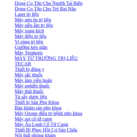
Dụng Cụ Tập Cho Người Tai Biến
Dụng Cụ Tập Cho Trẻ Bại Não
Laser trị liệu
Máy nén ép trị liệu
Máy siêu âm trị liệu
Máy xung kích
Máy điện trị liệu
Vi sóng trị liệu
Giường kéo giãn
Máy Terahertz
MÁY TỪ TRƯỜNG TRỊ LIỆU
TECAR
Thiết bị đông y
Máy sắc thuốc
Máy làm viên hoàn
Máy nghiền thuốc
Máy thái thuốc
Tủ sấy dược liệu
Thiết bị Sản Phụ Khoa
Bàn khám sản phụ khoa
Máy Ozone điều trị bệnh phụ khoa
Máy soi cổ tử cung
Máy Áp Lạnh Cổ Tử Cung
Thiết Bị Phục Hồi Cơ Sàn Chậu
Nội thất phòng khám