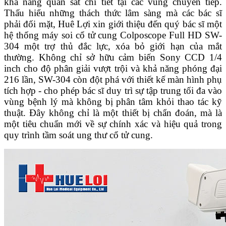
khả năng quan sát chi tiết tại các vùng chuyển tiếp.
Thấu hiểu những thách thức lâm sàng mà các bác sĩ
phải đối mặt, Huê Lợi xin giới thiệu đến quý bác sĩ một
hệ thống máy soi cổ tử cung Colposcope Full HD SW-
304 một trợ thủ đắc lực, xóa bỏ giới hạn của mắt
thường. Không chỉ sở hữu cảm biến Sony CCD 1/4
inch cho độ phân giải vượt trội và khả năng phóng đại
216 lần, SW-304 còn đột phá với thiết kế màn hình phụ
tích hợp - cho phép bác sĩ duy trì sự tập trung tối đa vào
vùng bệnh lý mà không bị phân tâm khỏi thao tác kỹ
thuật. Đây không chỉ là một thiết bị chẩn đoán, mà là
một tiêu chuẩn mới về sự chính xác và hiệu quả trong
quy trình tầm soát ung thư cổ tử cung.