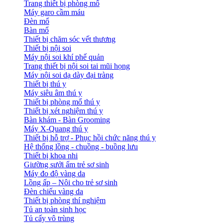
Trang thiết bị phòng mổ
Máy garo cầm máu
Đèn mổ
Bàn mổ
Thiết bị chăm sóc vết thương
Thiết bị nội soi
Máy nội soi khí phế quản
Trang thiết bị nội soi tai mũi họng
Máy nội soi dạ dày đại tràng
Thiết bị thú y
Máy siêu âm thú y
Thiết bị phòng mổ thú y
Thiết bị xét nghiệm thú y
Bàn khám - Bàn Grooming
Máy X-Quang thú y
Thiết bị hỗ trợ - Phục hồi chức năng thú y
Hệ thống lồng - chuồng - buồng lưu
Thiết bị khoa nhi
Giường sưởi ấm trẻ sơ sinh
Máy đo độ vàng da
Lồng ấp – Nôi cho trẻ sơ sinh
Đèn chiếu vàng da
Thiết bị phòng thí nghiệm
Tủ an toàn sinh học
Tủ cấy vô trùng