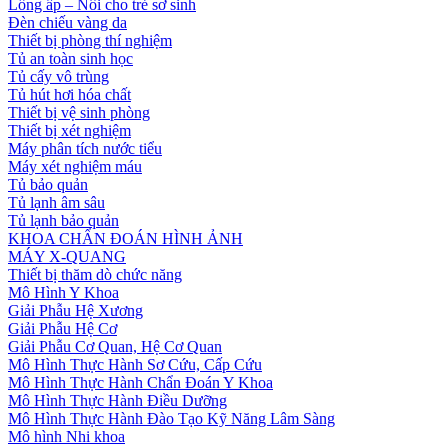
Lồng ấp – Nôi cho trẻ sơ sinh
Đèn chiếu vàng da
Thiết bị phòng thí nghiệm
Tủ an toàn sinh học
Tủ cấy vô trùng
Tủ hút hơi hóa chất
Thiết bị vệ sinh phòng
Thiết bị xét nghiệm
Máy phân tích nước tiểu
Máy xét nghiệm máu
Tủ bảo quản
Tủ lạnh âm sâu
Tủ lạnh bảo quản
KHOA CHẨN ĐOÁN HÌNH ẢNH
MÁY X-QUANG
Thiết bị thăm dò chức năng
Mô Hình Y Khoa
Giải Phẫu Hệ Xương
Giải Phẫu Hệ Cơ
Giải Phẫu Cơ Quan, Hệ Cơ Quan
Mô Hình Thực Hành Sơ Cứu, Cấp Cứu
Mô Hình Thực Hành Chẩn Đoán Y Khoa
Mô Hình Thực Hành Điều Dưỡng
Mô Hình Thực Hành Đào Tạo Kỹ Năng Lâm Sàng
Mô hình Nhi khoa