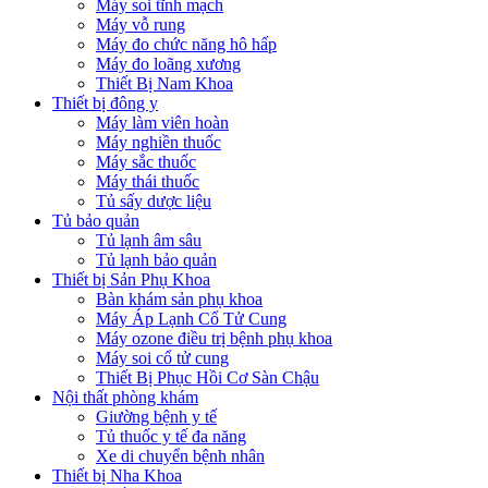
Máy soi tĩnh mạch
Máy vỗ rung
Máy đo chức năng hô hấp
Máy đo loãng xương
Thiết Bị Nam Khoa
Thiết bị đông y
Máy làm viên hoàn
Máy nghiền thuốc
Máy sắc thuốc
Máy thái thuốc
Tủ sấy dược liệu
Tủ bảo quản
Tủ lạnh âm sâu
Tủ lạnh bảo quản
Thiết bị Sản Phụ Khoa
Bàn khám sản phụ khoa
Máy Áp Lạnh Cổ Tử Cung
Máy ozone điều trị bệnh phụ khoa
Máy soi cổ tử cung
Thiết Bị Phục Hồi Cơ Sàn Chậu
Nội thất phòng khám
Giường bệnh y tế
Tủ thuốc y tế đa năng
Xe di chuyển bệnh nhân
Thiết bị Nha Khoa