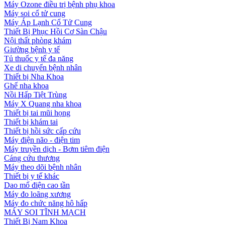
Máy Ozone điều trị bệnh phụ khoa
Máy soi cổ tử cung
Máy Áp Lạnh Cổ Tử Cung
Thiết Bị Phục Hồi Cơ Sàn Chậu
Nội thất phòng khám
Giường bệnh y tế
Tủ thuốc y tế đa năng
Xe di chuyển bệnh nhân
Thiết bị Nha Khoa
Ghế nha khoa
Nồi Hấp Tiệt Trùng
Máy X Quang nha khoa
Thiết bị tai mũi họng
Thiết bị khám tai
Thiết bị hồi sức cấp cứu
Máy điện não - điện tim
Máy truyền dịch - Bơm tiêm điện
Cáng cứu thương
Máy theo dõi bệnh nhân
Thiết bị y tế khác
Dao mổ điện cao tần
Máy đo loãng xương
Máy đo chức năng hô hấp
MÁY SOI TĨNH MẠCH
Thiết Bị Nam Khoa