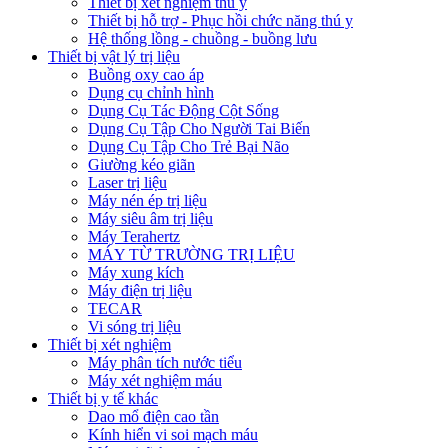
Thiết bị xét nghiệm thú y
Thiết bị hỗ trợ - Phục hồi chức năng thú y
Hệ thống lồng - chuồng - buồng lưu
Thiết bị vật lý trị liệu
Buồng oxy cao áp
Dụng cụ chỉnh hình
Dụng Cụ Tác Động Cột Sống
Dụng Cụ Tập Cho Người Tai Biến
Dụng Cụ Tập Cho Trẻ Bại Não
Giường kéo giãn
Laser trị liệu
Máy nén ép trị liệu
Máy siêu âm trị liệu
Máy Terahertz
MÁY TỪ TRƯỜNG TRỊ LIỆU
Máy xung kích
Máy điện trị liệu
TECAR
Vi sóng trị liệu
Thiết bị xét nghiệm
Máy phân tích nước tiểu
Máy xét nghiệm máu
Thiết bị y tế khác
Dao mổ điện cao tần
Kính hiển vi soi mạch máu