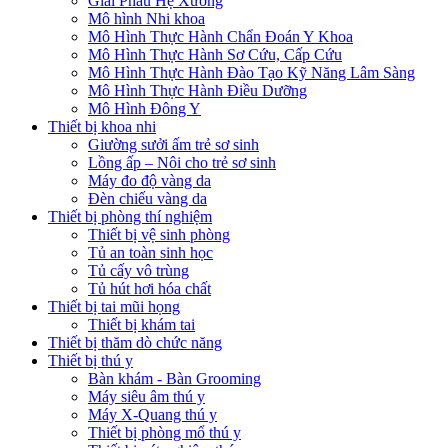
Giải Phẫu Hệ Xương
Mô hình Nhi khoa
Mô Hình Thực Hành Chẩn Đoán Y Khoa
Mô Hình Thực Hành Sơ Cứu, Cấp Cứu
Mô Hình Thực Hành Đào Tạo Kỹ Năng Lâm Sàng
Mô Hình Thực Hành Điều Dưỡng
Mô Hình Đông Y
Thiết bị khoa nhi
Giường sưởi ấm trẻ sơ sinh
Lồng ấp – Nôi cho trẻ sơ sinh
Máy đo độ vàng da
Đèn chiếu vàng da
Thiết bị phòng thí nghiệm
Thiết bị vệ sinh phòng
Tủ an toàn sinh học
Tủ cấy vô trùng
Tủ hút hơi hóa chất
Thiết bị tai mũi họng
Thiết bị khám tai
Thiết bị thăm dò chức năng
Thiết bị thú y
Bàn khám - Bàn Grooming
Máy siêu âm thú y
Máy X-Quang thú y
Thiết bị phòng mổ thú y