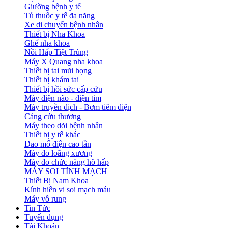
Giường bệnh y tế
Tủ thuốc y tế đa năng
Xe di chuyển bệnh nhân
Thiết bị Nha Khoa
Ghế nha khoa
Nồi Hấp Tiệt Trùng
Máy X Quang nha khoa
Thiết bị tai mũi họng
Thiết bị khám tai
Thiết bị hồi sức cấp cứu
Máy điện não - điện tim
Máy truyền dịch - Bơm tiêm điện
Cáng cứu thương
Máy theo dõi bệnh nhân
Thiết bị y tế khác
Dao mổ điện cao tần
Máy đo loãng xương
Máy đo chức năng hô hấp
MÁY SOI TĨNH MẠCH
Thiết Bị Nam Khoa
Kính hiển vi soi mạch máu
Máy vỗ rung
Tin Tức
Tuyển dụng
Tài Khoản