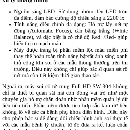
Nguồn sáng LED: Sử dụng nhóm đèn LED tròn
đa điểm, đảm bảo cường độ chiếu sáng ≥ 2200 lx
Tính năng điều chỉnh đa dạng: Hỗ trợ lấy nét tự
động (Automatic Focus), cân bằng trắng (White
Balance), và đặc biệt là có chế độ Red+/Red- giúp
hiển thị rõ mạch máu.
Máy được trang bị phần mềm lộc màu miễn phí
thay thế hoàn toàn tính năng bật/tắt ánh sáng xanh
thủ công khi soi ở các mẫu thông thường trên thị
trường. Điều này không chỉ giúp bác sĩ quan sát rõ
nét mà còn tiết kiệm thời gian thao tác.
Ngoài ra, máy soi cổ tử cung Full HD SW-304 không
chỉ là thiết bị quan sát mà còn đóng vai trò như một
chuyên gia hỗ trợ chẩn đoán nhờ phần mềm quản lý dữ
liệu tiên tiến. Phần mềm được tích hợp sẵn kho dữ liệu
khổng lồ về các ca bệnh phụ khoa điển hình. Điều này
cho phép bác sĩ dễ dàng đối chiếu hình ảnh soi thực tế
với các mẫu bệnh lý chuẩn, từ đó đưa ra kết luận chẩn