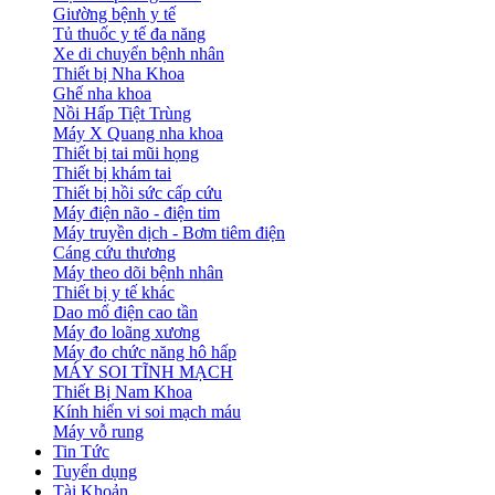
Giường bệnh y tế
Tủ thuốc y tế đa năng
Xe di chuyển bệnh nhân
Thiết bị Nha Khoa
Ghế nha khoa
Nồi Hấp Tiệt Trùng
Máy X Quang nha khoa
Thiết bị tai mũi họng
Thiết bị khám tai
Thiết bị hồi sức cấp cứu
Máy điện não - điện tim
Máy truyền dịch - Bơm tiêm điện
Cáng cứu thương
Máy theo dõi bệnh nhân
Thiết bị y tế khác
Dao mổ điện cao tần
Máy đo loãng xương
Máy đo chức năng hô hấp
MÁY SOI TĨNH MẠCH
Thiết Bị Nam Khoa
Kính hiển vi soi mạch máu
Máy vỗ rung
Tin Tức
Tuyển dụng
Tài Khoản