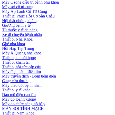
Máy Ozone điều trị bệnh phụ khoa
Máy soi cổ tử cung
Máy Áp Lạnh Cổ Tử Cung
Thiết Bị Phục Hồi Cơ Sàn Chậu
Nội thất phòng khám
Giường bệnh y tế
Tủ thuốc y tế đa năng
Xe di chuyển bệnh nhân
Thiết bị Nha Khoa
Ghế nha khoa
Nồi Hấp Tiệt Trùng
Máy X Quang nha khoa
Thiết bị tai mũi họng
Thiết bị khám tai
Thiết bị hồi sức cấp cứu
Máy điện não - điện tim
Máy truyền dịch - Bơm tiêm điện
Cáng cứu thương
Máy theo dõi bệnh nhân
Thiết bị y tế khác
Dao mổ điện cao tần
Máy đo loãng xương
Máy đo chức năng hô hấp
MÁY SOI TĨNH MẠCH
Thiết Bị Nam Khoa