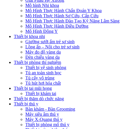
Giải Phẫu Hệ Xương
Mô hình Nhi khoa
Mô Hình Thực Hành Chẩn Đoán Y Khoa
Mô Hình Thực Hành Sơ Cứu, Cấp Cứu
Mô Hình Thực Hành Đào Tạo Kỹ Năng Lâm Sàng
Mô Hình Thực Hành Điều Dưỡng
Mô Hình Đông Y
Thiết bị khoa nhi
Giường sưởi ấm trẻ sơ sinh
Lồng ấp – Nôi cho trẻ sơ sinh
Máy đo độ vàng da
Đèn chiếu vàng da
Thiết bị phòng thí nghiệm
Thiết bị vệ sinh phòng
Tủ an toàn sinh học
Tủ cấy vô trùng
Tủ hút hơi hóa chất
Thiết bị tai mũi họng
Thiết bị khám tai
Thiết bị thăm dò chức năng
Thiết bị thú y
Bàn khám - Bàn Grooming
Máy siêu âm thú y
Máy X-Quang thú y
Thiết bị phòng mổ thú y