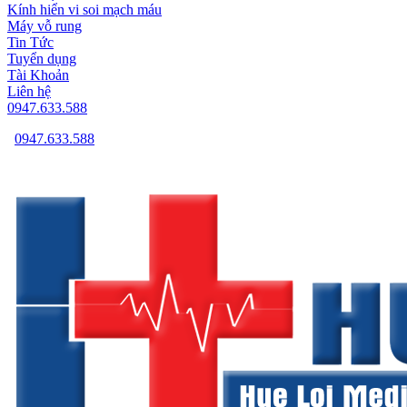
Kính hiển vi soi mạch máu
Máy vỗ rung
Tin Tức
Tuyển dụng
Tài Khoản
Liên hệ
0947.633.588
0947.633.588