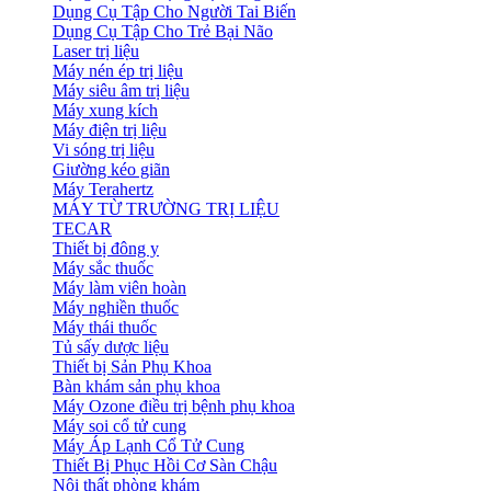
Dụng Cụ Tập Cho Người Tai Biến
Dụng Cụ Tập Cho Trẻ Bại Não
Laser trị liệu
Máy nén ép trị liệu
Máy siêu âm trị liệu
Máy xung kích
Máy điện trị liệu
Vi sóng trị liệu
Giường kéo giãn
Máy Terahertz
MÁY TỪ TRƯỜNG TRỊ LIỆU
TECAR
Thiết bị đông y
Máy sắc thuốc
Máy làm viên hoàn
Máy nghiền thuốc
Máy thái thuốc
Tủ sấy dược liệu
Thiết bị Sản Phụ Khoa
Bàn khám sản phụ khoa
Máy Ozone điều trị bệnh phụ khoa
Máy soi cổ tử cung
Máy Áp Lạnh Cổ Tử Cung
Thiết Bị Phục Hồi Cơ Sàn Chậu
Nội thất phòng khám