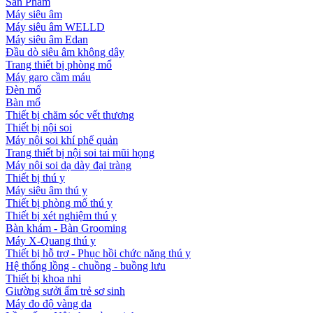
Sản Phẩm
Máy siêu âm
Máy siêu âm WELLD
Máy siêu âm Edan
Đầu dò siêu âm không dây
Trang thiết bị phòng mổ
Máy garo cầm máu
Đèn mổ
Bàn mổ
Thiết bị chăm sóc vết thương
Thiết bị nội soi
Máy nội soi khí phế quản
Trang thiết bị nội soi tai mũi họng
Máy nội soi dạ dày đại tràng
Thiết bị thú y
Máy siêu âm thú y
Thiết bị phòng mổ thú y
Thiết bị xét nghiệm thú y
Bàn khám - Bàn Grooming
Máy X-Quang thú y
Thiết bị hỗ trợ - Phục hồi chức năng thú y
Hệ thống lồng - chuồng - buồng lưu
Thiết bị khoa nhi
Giường sưởi ấm trẻ sơ sinh
Máy đo độ vàng da