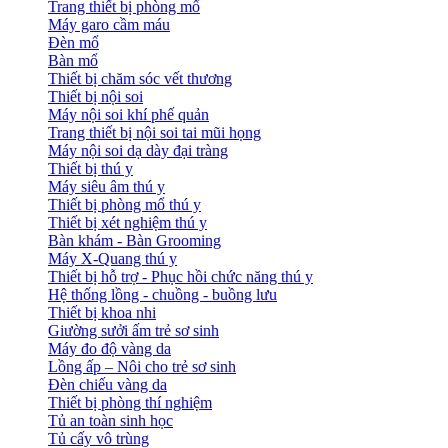
Trang thiết bị phòng mổ
Máy garo cầm máu
Đèn mổ
Bàn mổ
Thiết bị chăm sóc vết thương
Thiết bị nội soi
Máy nội soi khí phế quản
Trang thiết bị nội soi tai mũi họng
Máy nội soi dạ dày đại tràng
Thiết bị thú y
Máy siêu âm thú y
Thiết bị phòng mổ thú y
Thiết bị xét nghiệm thú y
Bàn khám - Bàn Grooming
Máy X-Quang thú y
Thiết bị hỗ trợ - Phục hồi chức năng thú y
Hệ thống lồng - chuồng - buồng lưu
Thiết bị khoa nhi
Giường sưởi ấm trẻ sơ sinh
Máy đo độ vàng da
Lồng ấp – Nôi cho trẻ sơ sinh
Đèn chiếu vàng da
Thiết bị phòng thí nghiệm
Tủ an toàn sinh học
Tủ cấy vô trùng