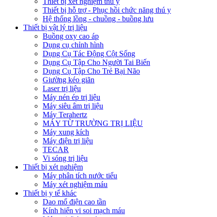
Thiết bị xét nghiệm thú y
Thiết bị hỗ trợ - Phục hồi chức năng thú y
Hệ thống lồng - chuồng - buồng lưu
Thiết bị vật lý trị liệu
Buồng oxy cao áp
Dụng cụ chỉnh hình
Dụng Cụ Tác Động Cột Sống
Dụng Cụ Tập Cho Người Tai Biến
Dụng Cụ Tập Cho Trẻ Bại Não
Giường kéo giãn
Laser trị liệu
Máy nén ép trị liệu
Máy siêu âm trị liệu
Máy Terahertz
MÁY TỪ TRƯỜNG TRỊ LIỆU
Máy xung kích
Máy điện trị liệu
TECAR
Vi sóng trị liệu
Thiết bị xét nghiệm
Máy phân tích nước tiểu
Máy xét nghiệm máu
Thiết bị y tế khác
Dao mổ điện cao tần
Kính hiển vi soi mạch máu