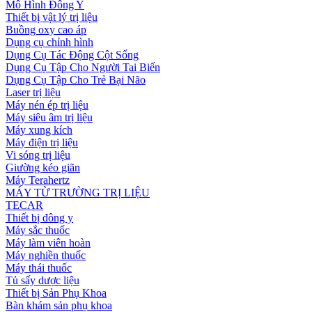
Mô Hình Đông Y
Thiết bị vật lý trị liệu
Buồng oxy cao áp
Dụng cụ chỉnh hình
Dụng Cụ Tác Động Cột Sống
Dụng Cụ Tập Cho Người Tai Biến
Dụng Cụ Tập Cho Trẻ Bại Não
Laser trị liệu
Máy nén ép trị liệu
Máy siêu âm trị liệu
Máy xung kích
Máy điện trị liệu
Vi sóng trị liệu
Giường kéo giãn
Máy Terahertz
MÁY TỪ TRƯỜNG TRỊ LIỆU
TECAR
Thiết bị đông y
Máy sắc thuốc
Máy làm viên hoàn
Máy nghiền thuốc
Máy thái thuốc
Tủ sấy dược liệu
Thiết bị Sản Phụ Khoa
Bàn khám sản phụ khoa