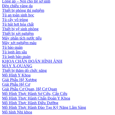
Lồng ấp – Nôi cho trẻ sơ sinh
Đèn chiếu vàng da
Thiết bị phòng thí nghiệm
Tủ an toàn sinh học
Tủ cấy vô trùng
Tủ hút hơi hóa chất
Thiết bị vệ sinh phòng
Thiết bị xét nghiệm
Máy phân tích nước tiểu
Máy xét nghiệm máu
Tủ bảo quản
Tủ lạnh âm sâu
Tủ lạnh bảo quản
KHOA CHẨN ĐOÁN HÌNH ẢNH
MÁY X-QUANG
Thiết bị thăm dò chức năng
Mô Hình Y Khoa
Giải Phẫu Hệ Xương
Giải Phẫu Hệ Cơ
Giải Phẫu Cơ Quan, Hệ Cơ Quan
Mô Hình Thực Hành Sơ Cứu, Cấp Cứu
Mô Hình Thực Hành Chẩn Đoán Y Khoa
Mô Hình Thực Hành Điều Dưỡng
Mô Hình Thực Hành Đào Tạo Kỹ Năng Lâm Sàng
Mô hình Nhi khoa