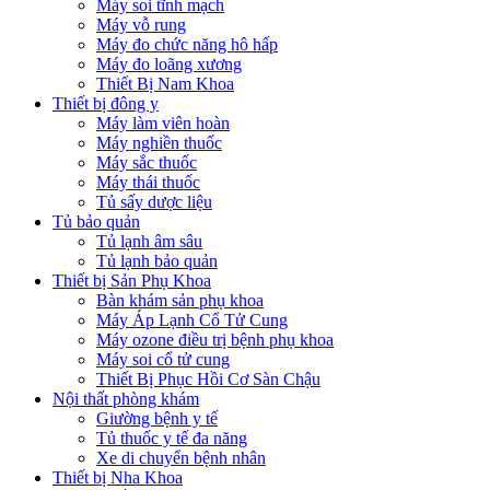
Máy soi tĩnh mạch
Máy vỗ rung
Máy đo chức năng hô hấp
Máy đo loãng xương
Thiết Bị Nam Khoa
Thiết bị đông y
Máy làm viên hoàn
Máy nghiền thuốc
Máy sắc thuốc
Máy thái thuốc
Tủ sấy dược liệu
Tủ bảo quản
Tủ lạnh âm sâu
Tủ lạnh bảo quản
Thiết bị Sản Phụ Khoa
Bàn khám sản phụ khoa
Máy Áp Lạnh Cổ Tử Cung
Máy ozone điều trị bệnh phụ khoa
Máy soi cổ tử cung
Thiết Bị Phục Hồi Cơ Sàn Chậu
Nội thất phòng khám
Giường bệnh y tế
Tủ thuốc y tế đa năng
Xe di chuyển bệnh nhân
Thiết bị Nha Khoa