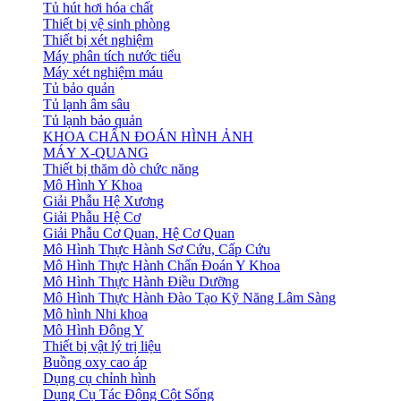
Tủ hút hơi hóa chất
Thiết bị vệ sinh phòng
Thiết bị xét nghiệm
Máy phân tích nước tiểu
Máy xét nghiệm máu
Tủ bảo quản
Tủ lạnh âm sâu
Tủ lạnh bảo quản
KHOA CHẨN ĐOÁN HÌNH ẢNH
MÁY X-QUANG
Thiết bị thăm dò chức năng
Mô Hình Y Khoa
Giải Phẫu Hệ Xương
Giải Phẫu Hệ Cơ
Giải Phẫu Cơ Quan, Hệ Cơ Quan
Mô Hình Thực Hành Sơ Cứu, Cấp Cứu
Mô Hình Thực Hành Chẩn Đoán Y Khoa
Mô Hình Thực Hành Điều Dưỡng
Mô Hình Thực Hành Đào Tạo Kỹ Năng Lâm Sàng
Mô hình Nhi khoa
Mô Hình Đông Y
Thiết bị vật lý trị liệu
Buồng oxy cao áp
Dụng cụ chỉnh hình
Dụng Cụ Tác Động Cột Sống