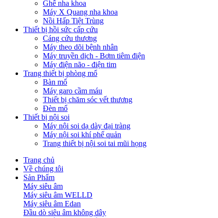
Ghế nha khoa
Máy X Quang nha khoa
Nồi Hấp Tiệt Trùng
Thiết bị hồi sức cấp cứu
Cáng cứu thương
Máy theo dõi bệnh nhân
Máy truyền dịch - Bơm tiêm điện
Máy điện não - điện tim
Trang thiết bị phòng mổ
Bàn mổ
Máy garo cầm máu
Thiết bị chăm sóc vết thương
Đèn mổ
Thiết bị nội soi
Máy nội soi dạ dày đại tràng
Máy nội soi khí phế quản
Trang thiết bị nội soi tai mũi họng
Trang chủ
Về chúng tôi
Sản Phẩm
Máy siêu âm
Máy siêu âm WELLD
Máy siêu âm Edan
Đầu dò siêu âm không dây