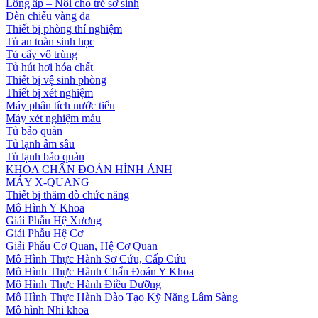
Lồng ấp – Nôi cho trẻ sơ sinh
Đèn chiếu vàng da
Thiết bị phòng thí nghiệm
Tủ an toàn sinh học
Tủ cấy vô trùng
Tủ hút hơi hóa chất
Thiết bị vệ sinh phòng
Thiết bị xét nghiệm
Máy phân tích nước tiểu
Máy xét nghiệm máu
Tủ bảo quản
Tủ lạnh âm sâu
Tủ lạnh bảo quản
KHOA CHẨN ĐOÁN HÌNH ẢNH
MÁY X-QUANG
Thiết bị thăm dò chức năng
Mô Hình Y Khoa
Giải Phẫu Hệ Xương
Giải Phẫu Hệ Cơ
Giải Phẫu Cơ Quan, Hệ Cơ Quan
Mô Hình Thực Hành Sơ Cứu, Cấp Cứu
Mô Hình Thực Hành Chẩn Đoán Y Khoa
Mô Hình Thực Hành Điều Dưỡng
Mô Hình Thực Hành Đào Tạo Kỹ Năng Lâm Sàng
Mô hình Nhi khoa