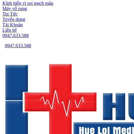
Kính hiển vi soi mạch máu
Máy vỗ rung
Tin Tức
Tuyển dụng
Tài Khoản
Liên hệ
0947.633.588
0947.633.588