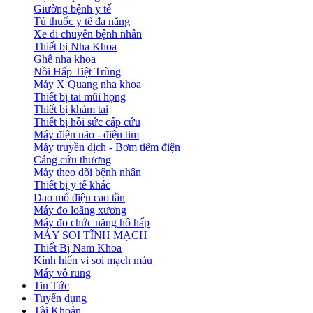
Giường bệnh y tế
Tủ thuốc y tế đa năng
Xe di chuyển bệnh nhân
Thiết bị Nha Khoa
Ghế nha khoa
Nồi Hấp Tiệt Trùng
Máy X Quang nha khoa
Thiết bị tai mũi họng
Thiết bị khám tai
Thiết bị hồi sức cấp cứu
Máy điện não - điện tim
Máy truyền dịch - Bơm tiêm điện
Cáng cứu thương
Máy theo dõi bệnh nhân
Thiết bị y tế khác
Dao mổ điện cao tần
Máy đo loãng xương
Máy đo chức năng hô hấp
MÁY SOI TĨNH MẠCH
Thiết Bị Nam Khoa
Kính hiển vi soi mạch máu
Máy vỗ rung
Tin Tức
Tuyển dụng
Tài Khoản