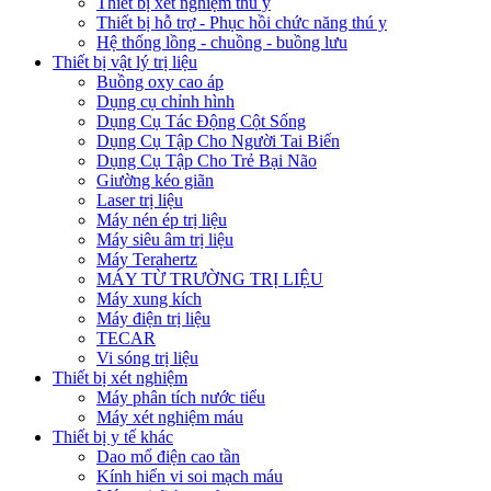
Thiết bị xét nghiệm thú y
Thiết bị hỗ trợ - Phục hồi chức năng thú y
Hệ thống lồng - chuồng - buồng lưu
Thiết bị vật lý trị liệu
Buồng oxy cao áp
Dụng cụ chỉnh hình
Dụng Cụ Tác Động Cột Sống
Dụng Cụ Tập Cho Người Tai Biến
Dụng Cụ Tập Cho Trẻ Bại Não
Giường kéo giãn
Laser trị liệu
Máy nén ép trị liệu
Máy siêu âm trị liệu
Máy Terahertz
MÁY TỪ TRƯỜNG TRỊ LIỆU
Máy xung kích
Máy điện trị liệu
TECAR
Vi sóng trị liệu
Thiết bị xét nghiệm
Máy phân tích nước tiểu
Máy xét nghiệm máu
Thiết bị y tế khác
Dao mổ điện cao tần
Kính hiển vi soi mạch máu