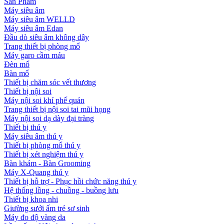
Sản Phẩm
Máy siêu âm
Máy siêu âm WELLD
Máy siêu âm Edan
Đầu dò siêu âm không dây
Trang thiết bị phòng mổ
Máy garo cầm máu
Đèn mổ
Bàn mổ
Thiết bị chăm sóc vết thương
Thiết bị nội soi
Máy nội soi khí phế quản
Trang thiết bị nội soi tai mũi họng
Máy nội soi dạ dày đại tràng
Thiết bị thú y
Máy siêu âm thú y
Thiết bị phòng mổ thú y
Thiết bị xét nghiệm thú y
Bàn khám - Bàn Grooming
Máy X-Quang thú y
Thiết bị hỗ trợ - Phục hồi chức năng thú y
Hệ thống lồng - chuồng - buồng lưu
Thiết bị khoa nhi
Giường sưởi ấm trẻ sơ sinh
Máy đo độ vàng da