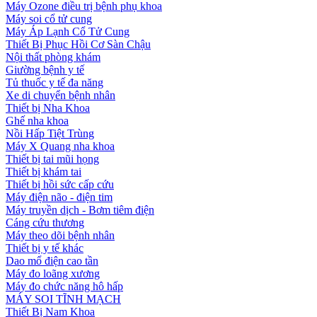
Máy Ozone điều trị bệnh phụ khoa
Máy soi cổ tử cung
Máy Áp Lạnh Cổ Tử Cung
Thiết Bị Phục Hồi Cơ Sàn Chậu
Nội thất phòng khám
Giường bệnh y tế
Tủ thuốc y tế đa năng
Xe di chuyển bệnh nhân
Thiết bị Nha Khoa
Ghế nha khoa
Nồi Hấp Tiệt Trùng
Máy X Quang nha khoa
Thiết bị tai mũi họng
Thiết bị khám tai
Thiết bị hồi sức cấp cứu
Máy điện não - điện tim
Máy truyền dịch - Bơm tiêm điện
Cáng cứu thương
Máy theo dõi bệnh nhân
Thiết bị y tế khác
Dao mổ điện cao tần
Máy đo loãng xương
Máy đo chức năng hô hấp
MÁY SOI TĨNH MẠCH
Thiết Bị Nam Khoa