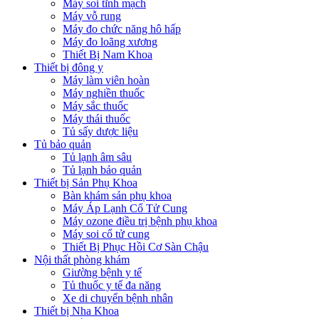
Máy soi tĩnh mạch
Máy vỗ rung
Máy đo chức năng hô hấp
Máy đo loãng xương
Thiết Bị Nam Khoa
Thiết bị đông y
Máy làm viên hoàn
Máy nghiền thuốc
Máy sắc thuốc
Máy thái thuốc
Tủ sấy dược liệu
Tủ bảo quản
Tủ lạnh âm sâu
Tủ lạnh bảo quản
Thiết bị Sản Phụ Khoa
Bàn khám sản phụ khoa
Máy Áp Lạnh Cổ Tử Cung
Máy ozone điều trị bệnh phụ khoa
Máy soi cổ tử cung
Thiết Bị Phục Hồi Cơ Sàn Chậu
Nội thất phòng khám
Giường bệnh y tế
Tủ thuốc y tế đa năng
Xe di chuyển bệnh nhân
Thiết bị Nha Khoa