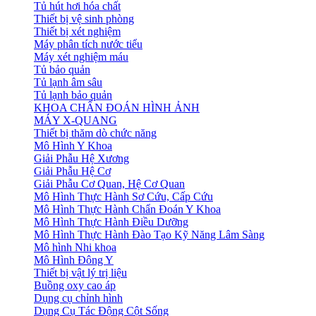
Tủ hút hơi hóa chất
Thiết bị vệ sinh phòng
Thiết bị xét nghiệm
Máy phân tích nước tiểu
Máy xét nghiệm máu
Tủ bảo quản
Tủ lạnh âm sâu
Tủ lạnh bảo quản
KHOA CHẨN ĐOÁN HÌNH ẢNH
MÁY X-QUANG
Thiết bị thăm dò chức năng
Mô Hình Y Khoa
Giải Phẫu Hệ Xương
Giải Phẫu Hệ Cơ
Giải Phẫu Cơ Quan, Hệ Cơ Quan
Mô Hình Thực Hành Sơ Cứu, Cấp Cứu
Mô Hình Thực Hành Chẩn Đoán Y Khoa
Mô Hình Thực Hành Điều Dưỡng
Mô Hình Thực Hành Đào Tạo Kỹ Năng Lâm Sàng
Mô hình Nhi khoa
Mô Hình Đông Y
Thiết bị vật lý trị liệu
Buồng oxy cao áp
Dụng cụ chỉnh hình
Dụng Cụ Tác Động Cột Sống