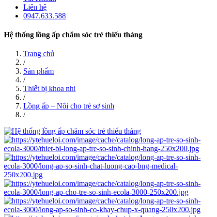
Liên hệ
0947.633.588
Hệ thống lồng ấp chăm sóc trẻ thiếu tháng
Trang chủ
/
Sản phẩm
/
Thiết bị khoa nhi
/
Lồng ấp – Nôi cho trẻ sơ sinh
/