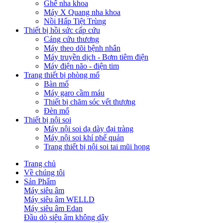
Ghế nha khoa
Máy X Quang nha khoa
Nồi Hấp Tiệt Trùng
Thiết bị hồi sức cấp cứu
Cáng cứu thương
Máy theo dõi bệnh nhân
Máy truyền dịch - Bơm tiêm điện
Máy điện não - điện tim
Trang thiết bị phòng mổ
Bàn mổ
Máy garo cầm máu
Thiết bị chăm sóc vết thương
Đèn mổ
Thiết bị nội soi
Máy nội soi dạ dày đại tràng
Máy nội soi khí phế quản
Trang thiết bị nội soi tai mũi họng
Trang chủ
Về chúng tôi
Sản Phẩm
Máy siêu âm
Máy siêu âm WELLD
Máy siêu âm Edan
Đầu dò siêu âm không dây