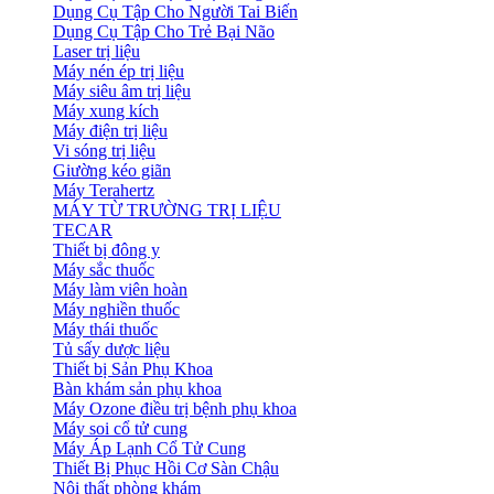
Dụng Cụ Tập Cho Người Tai Biến
Dụng Cụ Tập Cho Trẻ Bại Não
Laser trị liệu
Máy nén ép trị liệu
Máy siêu âm trị liệu
Máy xung kích
Máy điện trị liệu
Vi sóng trị liệu
Giường kéo giãn
Máy Terahertz
MÁY TỪ TRƯỜNG TRỊ LIỆU
TECAR
Thiết bị đông y
Máy sắc thuốc
Máy làm viên hoàn
Máy nghiền thuốc
Máy thái thuốc
Tủ sấy dược liệu
Thiết bị Sản Phụ Khoa
Bàn khám sản phụ khoa
Máy Ozone điều trị bệnh phụ khoa
Máy soi cổ tử cung
Máy Áp Lạnh Cổ Tử Cung
Thiết Bị Phục Hồi Cơ Sàn Chậu
Nội thất phòng khám