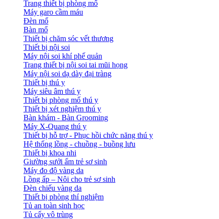
Trang thiết bị phòng mổ
Máy garo cầm máu
Đèn mổ
Bàn mổ
Thiết bị chăm sóc vết thương
Thiết bị nội soi
Máy nội soi khí phế quản
Trang thiết bị nội soi tai mũi họng
Máy nội soi dạ dày đại tràng
Thiết bị thú y
Máy siêu âm thú y
Thiết bị phòng mổ thú y
Thiết bị xét nghiệm thú y
Bàn khám - Bàn Grooming
Máy X-Quang thú y
Thiết bị hỗ trợ - Phục hồi chức năng thú y
Hệ thống lồng - chuồng - buồng lưu
Thiết bị khoa nhi
Giường sưởi ấm trẻ sơ sinh
Máy đo độ vàng da
Lồng ấp – Nôi cho trẻ sơ sinh
Đèn chiếu vàng da
Thiết bị phòng thí nghiệm
Tủ an toàn sinh học
Tủ cấy vô trùng