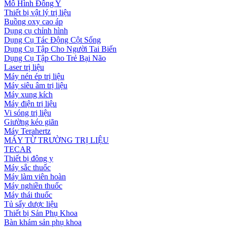
Mô Hình Đông Y
Thiết bị vật lý trị liệu
Buồng oxy cao áp
Dụng cụ chỉnh hình
Dụng Cụ Tác Động Cột Sống
Dụng Cụ Tập Cho Người Tai Biến
Dụng Cụ Tập Cho Trẻ Bại Não
Laser trị liệu
Máy nén ép trị liệu
Máy siêu âm trị liệu
Máy xung kích
Máy điện trị liệu
Vi sóng trị liệu
Giường kéo giãn
Máy Terahertz
MÁY TỪ TRƯỜNG TRỊ LIỆU
TECAR
Thiết bị đông y
Máy sắc thuốc
Máy làm viên hoàn
Máy nghiền thuốc
Máy thái thuốc
Tủ sấy dược liệu
Thiết bị Sản Phụ Khoa
Bàn khám sản phụ khoa