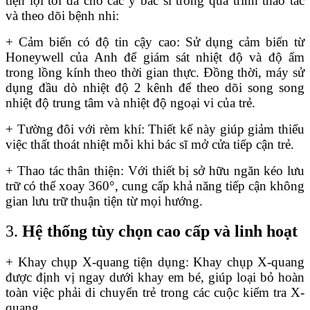
tiện lợi tối đa cho các y bác sĩ trong quá trình thao tác
và theo dõi bệnh nhi:
+ Cảm biến có độ tin cậy cao: Sử dụng cảm biến từ
Honeywell của Anh để giám sát nhiệt độ và độ ẩm
trong lồng kính theo thời gian thực. Đồng thời, máy sử
dụng đầu dò nhiệt độ 2 kênh để theo dõi song song
nhiệt độ trung tâm và nhiệt độ ngoại vi của trẻ.
+ Tường đôi với rèm khí: Thiết kế này giúp giảm thiểu
việc thất thoát nhiệt mỗi khi bác sĩ mở cửa tiếp cận trẻ.
+ Thao tác thân thiện: Với thiết bị sở hữu ngăn kéo lưu
trữ có thể xoay 360°, cung cấp khả năng tiếp cận không
gian lưu trữ thuận tiện từ mọi hướng.
3.
Hệ thống tùy chọn cao cấp và linh hoạt
+ Khay chụp X-quang tiện dụng: Khay chụp X-quang
được định vị ngay dưới khay em bé, giúp loại bỏ hoàn
toàn việc phải di chuyển trẻ trong các cuộc kiểm tra X-
quang.