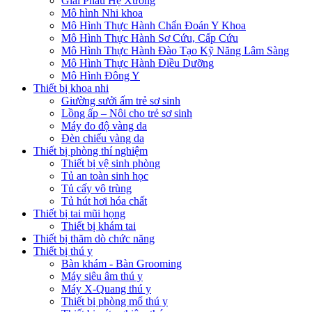
Giải Phẫu Hệ Xương
Mô hình Nhi khoa
Mô Hình Thực Hành Chẩn Đoán Y Khoa
Mô Hình Thực Hành Sơ Cứu, Cấp Cứu
Mô Hình Thực Hành Đào Tạo Kỹ Năng Lâm Sàng
Mô Hình Thực Hành Điều Dưỡng
Mô Hình Đông Y
Thiết bị khoa nhi
Giường sưởi ấm trẻ sơ sinh
Lồng ấp – Nôi cho trẻ sơ sinh
Máy đo độ vàng da
Đèn chiếu vàng da
Thiết bị phòng thí nghiệm
Thiết bị vệ sinh phòng
Tủ an toàn sinh học
Tủ cấy vô trùng
Tủ hút hơi hóa chất
Thiết bị tai mũi họng
Thiết bị khám tai
Thiết bị thăm dò chức năng
Thiết bị thú y
Bàn khám - Bàn Grooming
Máy siêu âm thú y
Máy X-Quang thú y
Thiết bị phòng mổ thú y