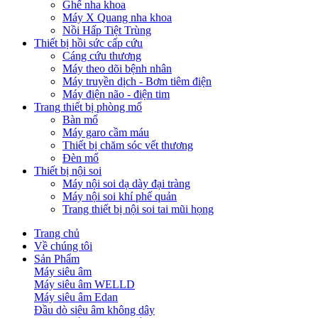
Ghế nha khoa
Máy X Quang nha khoa
Nồi Hấp Tiệt Trùng
Thiết bị hồi sức cấp cứu
Cáng cứu thương
Máy theo dõi bệnh nhân
Máy truyền dịch - Bơm tiêm điện
Máy điện não - điện tim
Trang thiết bị phòng mổ
Bàn mổ
Máy garo cầm máu
Thiết bị chăm sóc vết thương
Đèn mổ
Thiết bị nội soi
Máy nội soi dạ dày đại tràng
Máy nội soi khí phế quản
Trang thiết bị nội soi tai mũi họng
Trang chủ
Về chúng tôi
Sản Phẩm
Máy siêu âm
Máy siêu âm WELLD
Máy siêu âm Edan
Đầu dò siêu âm không dây