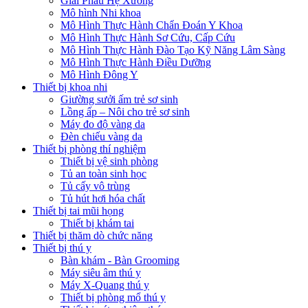
Giải Phẫu Hệ Xương
Mô hình Nhi khoa
Mô Hình Thực Hành Chẩn Đoán Y Khoa
Mô Hình Thực Hành Sơ Cứu, Cấp Cứu
Mô Hình Thực Hành Đào Tạo Kỹ Năng Lâm Sàng
Mô Hình Thực Hành Điều Dưỡng
Mô Hình Đông Y
Thiết bị khoa nhi
Giường sưởi ấm trẻ sơ sinh
Lồng ấp – Nôi cho trẻ sơ sinh
Máy đo độ vàng da
Đèn chiếu vàng da
Thiết bị phòng thí nghiệm
Thiết bị vệ sinh phòng
Tủ an toàn sinh học
Tủ cấy vô trùng
Tủ hút hơi hóa chất
Thiết bị tai mũi họng
Thiết bị khám tai
Thiết bị thăm dò chức năng
Thiết bị thú y
Bàn khám - Bàn Grooming
Máy siêu âm thú y
Máy X-Quang thú y
Thiết bị phòng mổ thú y