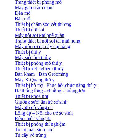
Trang thiết bị phòng mổ
Máy garo cầm máu
Đèn mổ
Bàn mổ
Thiết bị chăm sóc vết thương
Thiết bị nội soi
Máy nội soi khí phế quản
Trang thiết bị nội soi tai mũi họng
Máy nội soi dạ dày đại tràng
Thiết bị thú y
Máy siêu âm thú y
Thiết bị phòng mổ thú y
Thiết bị xét nghiệm thú y
Bàn khám - Bàn Grooming
Máy X-Quang thú y
Thiết bị hỗ trợ - Phục hồi chức năng thú y
Hệ thống lồng - chuồng - buồng lưu
Thiết bị khoa nhi
Giường sưởi ấm trẻ sơ sinh
Máy đo độ vàng da
Lồng ấp – Nôi cho trẻ sơ sinh
Đèn chiếu vàng da
Thiết bị phòng thí nghiệm
Tủ an toàn sinh học
Tủ cấy vô trùng