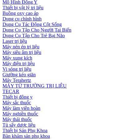
Mô Hình Đông Y
Thiết bị vật lý trị liệu
Buồng oxy cao áp
Dụng cụ chỉnh hình
Dụng Cụ Tác Động Cột Sống
Dụng Cụ Tập Cho Người Tai Biến
Dụng Cụ Tập Cho Trẻ Bại Não
Laser trị liệu
Máy nén ép trị liệu
Máy siêu âm trị liệu
Máy xung kích
Máy điện trị liệu
Vi sóng trị liệu
Giường kéo giãn
Máy Terahertz
MÁY TỪ TRƯỜNG TRỊ LIỆU
TECAR
Thiết bị đông y
Máy sắc thuốc
Máy làm viên hoàn
Máy nghiền thuốc
Máy thái thuốc
Tủ sấy dược liệu
Thiết bị Sản Phụ Khoa
Bàn khám sản phụ khoa