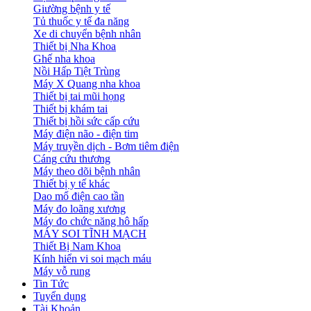
Giường bệnh y tế
Tủ thuốc y tế đa năng
Xe di chuyển bệnh nhân
Thiết bị Nha Khoa
Ghế nha khoa
Nồi Hấp Tiệt Trùng
Máy X Quang nha khoa
Thiết bị tai mũi họng
Thiết bị khám tai
Thiết bị hồi sức cấp cứu
Máy điện não - điện tim
Máy truyền dịch - Bơm tiêm điện
Cáng cứu thương
Máy theo dõi bệnh nhân
Thiết bị y tế khác
Dao mổ điện cao tần
Máy đo loãng xương
Máy đo chức năng hô hấp
MÁY SOI TĨNH MẠCH
Thiết Bị Nam Khoa
Kính hiển vi soi mạch máu
Máy vỗ rung
Tin Tức
Tuyển dụng
Tài Khoản