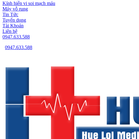
Kính hiển vi soi mạch máu
Máy vỗ rung
Tin Tức
Tuyển dụng
Tài Khoản
Liên hệ
0947.633.588
0947.633.588