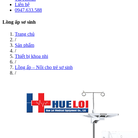
Liên hệ
0947.633.588
Lồng ấp sơ sinh
Trang chủ
/
Sản phẩm
/
Thiết bị khoa nhi
/
Lồng ấp – Nôi cho trẻ sơ sinh
/