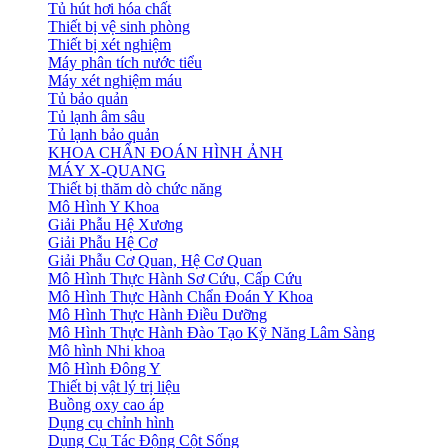
Tủ hút hơi hóa chất
Thiết bị vệ sinh phòng
Thiết bị xét nghiệm
Máy phân tích nước tiểu
Máy xét nghiệm máu
Tủ bảo quản
Tủ lạnh âm sâu
Tủ lạnh bảo quản
KHOA CHẨN ĐOÁN HÌNH ẢNH
MÁY X-QUANG
Thiết bị thăm dò chức năng
Mô Hình Y Khoa
Giải Phẫu Hệ Xương
Giải Phẫu Hệ Cơ
Giải Phẫu Cơ Quan, Hệ Cơ Quan
Mô Hình Thực Hành Sơ Cứu, Cấp Cứu
Mô Hình Thực Hành Chẩn Đoán Y Khoa
Mô Hình Thực Hành Điều Dưỡng
Mô Hình Thực Hành Đào Tạo Kỹ Năng Lâm Sàng
Mô hình Nhi khoa
Mô Hình Đông Y
Thiết bị vật lý trị liệu
Buồng oxy cao áp
Dụng cụ chỉnh hình
Dụng Cụ Tác Động Cột Sống