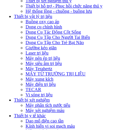
Thiết bị xét nghiệm thú y
Thiết bị hỗ trợ - Phục hồi chức năng thú y
Hệ thống lồng - chuồng - buồng lưu
Thiết bị vật lý trị liệu
Buồng oxy cao áp
Dụng cụ chỉnh hình
Dụng Cụ Tác Động Cột Sống
Dụng Cụ Tập Cho Người Tai Biến
Dụng Cụ Tập Cho Trẻ Bại Não
Giường kéo giãn
Laser trị liệu
Máy nén ép trị liệu
Máy siêu âm trị liệu
Máy Terahertz
MÁY TỪ TRƯỜNG TRỊ LIỆU
Máy xung kích
Máy điện trị liệu
TECAR
Vi sóng trị liệu
Thiết bị xét nghiệm
Máy phân tích nước tiểu
Máy xét nghiệm máu
Thiết bị y tế khác
Dao mổ điện cao tần
Kính hiển vi soi mạch máu