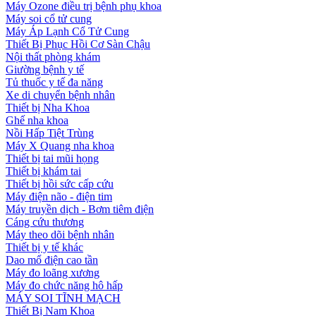
Máy Ozone điều trị bệnh phụ khoa
Máy soi cổ tử cung
Máy Áp Lạnh Cổ Tử Cung
Thiết Bị Phục Hồi Cơ Sàn Chậu
Nội thất phòng khám
Giường bệnh y tế
Tủ thuốc y tế đa năng
Xe di chuyển bệnh nhân
Thiết bị Nha Khoa
Ghế nha khoa
Nồi Hấp Tiệt Trùng
Máy X Quang nha khoa
Thiết bị tai mũi họng
Thiết bị khám tai
Thiết bị hồi sức cấp cứu
Máy điện não - điện tim
Máy truyền dịch - Bơm tiêm điện
Cáng cứu thương
Máy theo dõi bệnh nhân
Thiết bị y tế khác
Dao mổ điện cao tần
Máy đo loãng xương
Máy đo chức năng hô hấp
MÁY SOI TĨNH MẠCH
Thiết Bị Nam Khoa