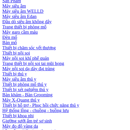
Sản Phẩm
Máy siêu âm
Máy siêu âm WELLD
Máy siêu âm Edan
Đầu dò siêu âm không dây
Trang thiết bị phòng mổ
Máy garo cầm máu
Đèn mổ
Bàn mổ
Thiết bị chăm sóc vết thương
Thiết bị nội soi
Máy nội soi khí phế quản
Trang thiết bị nội soi tai mũi họng
Máy nội soi dạ dày đại tràng
Thiết bị thú y
Máy siêu âm thú y
Thiết bị phòng mổ thú y
Thiết bị xét nghiệm thú y
Bàn khám - Bàn Grooming
Máy X-Quang thú y
Thiết bị hỗ trợ - Phục hồi chức năng thú y
Hệ thống lồng - chuồng - buồng lưu
Thiết bị khoa nhi
Giường sưởi ấm trẻ sơ sinh
Máy đo độ vàng da