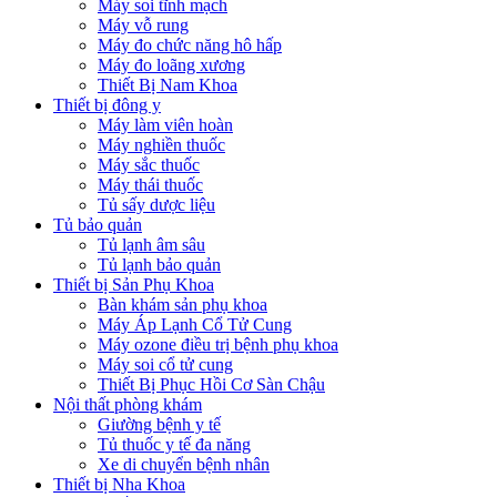
Máy soi tĩnh mạch
Máy vỗ rung
Máy đo chức năng hô hấp
Máy đo loãng xương
Thiết Bị Nam Khoa
Thiết bị đông y
Máy làm viên hoàn
Máy nghiền thuốc
Máy sắc thuốc
Máy thái thuốc
Tủ sấy dược liệu
Tủ bảo quản
Tủ lạnh âm sâu
Tủ lạnh bảo quản
Thiết bị Sản Phụ Khoa
Bàn khám sản phụ khoa
Máy Áp Lạnh Cổ Tử Cung
Máy ozone điều trị bệnh phụ khoa
Máy soi cổ tử cung
Thiết Bị Phục Hồi Cơ Sàn Chậu
Nội thất phòng khám
Giường bệnh y tế
Tủ thuốc y tế đa năng
Xe di chuyển bệnh nhân
Thiết bị Nha Khoa