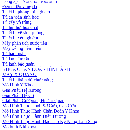
Lồng ấp – Nôi cho trẻ sơ sinh
Đèn chiếu vàng da
Thiết bị phòng thí nghiệm
Tủ an toàn sinh học
Tủ cấy vô trùng
Tủ hút hơi hóa chất
Thiết bị vệ sinh phòng
Thiết bị xét nghiệm
Máy phân tích nước tiểu
Máy xét nghiệm máu
Tủ bảo quản
Tủ lạnh âm sâu
Tủ lạnh bảo quản
KHOA CHẨN ĐOÁN HÌNH ẢNH
MÁY X-QUANG
Thiết bị thăm dò chức năng
Mô Hình Y Khoa
Giải Phẫu Hệ Xương
Giải Phẫu Hệ Cơ
Giải Phẫu Cơ Quan, Hệ Cơ Quan
Mô Hình Thực Hành Sơ Cứu, Cấp Cứu
Mô Hình Thực Hành Chẩn Đoán Y Khoa
Mô Hình Thực Hành Điều Dưỡng
Mô Hình Thực Hành Đào Tạo Kỹ Năng Lâm Sàng
Mô hình Nhi khoa