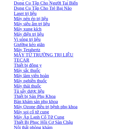
Dụng Cụ Tập Cho Người Tai Biến
Dụng Cụ Tập Cho Trẻ Bại Não
Laser trị liệu
Máy nén ép trị liệu
Máy siêu âm trị liệu
Máy xung kích
Máy điện trị liệu
Vi sóng trị liệu
Giường kéo giãn
Máy Terahertz
MÁY TỪ TRƯỜNG TRỊ LIỆU
TECAR
Thiết bị đông y
Máy sắc thuốc
Máy làm viên hoàn
Máy nghiền thuốc
Máy thái thuốc
Tủ sấy dược liệu
Thiết bị Sản Phụ Khoa
Bàn khám sản phụ khoa
Máy Ozone điều trị bệnh phụ khoa
Máy soi cổ tử cung
Máy Áp Lạnh Cổ Tử Cung
Thiết Bị Phục Hồi Cơ Sàn Chậu
Nội thất phòng khám