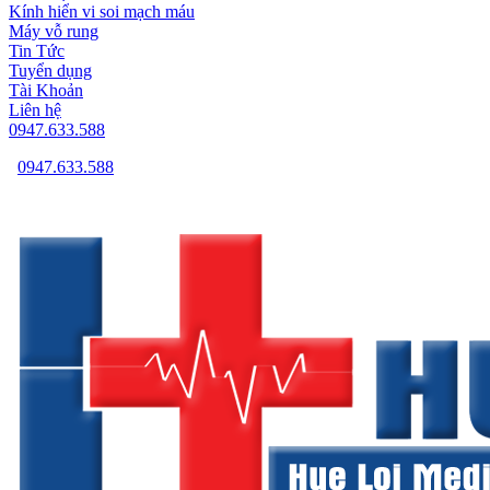
Kính hiển vi soi mạch máu
Máy vỗ rung
Tin Tức
Tuyển dụng
Tài Khoản
Liên hệ
0947.633.588
0947.633.588