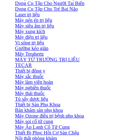
Dụng Cụ Tập Cho Người Tai Biến
Dụng Cụ Tập Cho Trẻ Bại Não
Laser trị liệu
Máy nén ép trị liệu
Máy siêu âm trị liệu
Máy xung kích
Máy điện trị liệu
Vi sóng trị liệu
Giường kéo giãn
Máy Terahertz
MÁY TỪ TRƯỜNG TRỊ LIỆU
TECAR
Thiết bị đông y
Máy sắc thuốc
Máy làm viên hoàn
Máy nghiền thuốc
Máy thái thuốc
Tủ sấy dược liệu
Thiết bị Sản Phụ Khoa
Bàn khám sản phụ khoa
Máy Ozone điều trị bệnh phụ khoa
Máy soi cổ tử cung
Máy Áp Lạnh Cổ Tử Cung
Thiết Bị Phục Hồi Cơ Sàn Chậu
Nội thất phòng khám