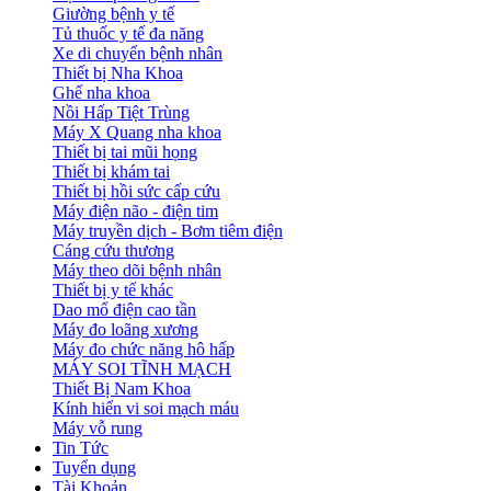
Giường bệnh y tế
Tủ thuốc y tế đa năng
Xe di chuyển bệnh nhân
Thiết bị Nha Khoa
Ghế nha khoa
Nồi Hấp Tiệt Trùng
Máy X Quang nha khoa
Thiết bị tai mũi họng
Thiết bị khám tai
Thiết bị hồi sức cấp cứu
Máy điện não - điện tim
Máy truyền dịch - Bơm tiêm điện
Cáng cứu thương
Máy theo dõi bệnh nhân
Thiết bị y tế khác
Dao mổ điện cao tần
Máy đo loãng xương
Máy đo chức năng hô hấp
MÁY SOI TĨNH MẠCH
Thiết Bị Nam Khoa
Kính hiển vi soi mạch máu
Máy vỗ rung
Tin Tức
Tuyển dụng
Tài Khoản