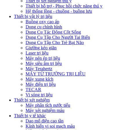
Thiết bị xét nghiệm thú y
Thiết bị hỗ trợ - Phục hồi chức năng thú y
Hệ thống lồng - chuồng - buồng lưu
Thiết bị vật lý trị liệu
Buồng oxy cao áp
Dụng cụ chỉnh hình
Dụng Cụ Tác Động Cột Sống
Dụng Cụ Tập Cho Người Tai Biến
Dụng Cụ Tập Cho Trẻ Bại Não
Giường kéo giãn
Laser trị liệu
Máy nén ép trị liệu
Máy siêu âm trị liệu
Máy Terahertz
MÁY TỪ TRƯỜNG TRỊ LIỆU
Máy xung kích
Máy điện trị liệu
TECAR
Vi sóng trị liệu
Thiết bị xét nghiệm
Máy phân tích nước tiểu
Máy xét nghiệm máu
Thiết bị y tế khác
Dao mổ điện cao tần
Kính hiển vi soi mạch máu