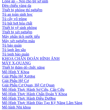
Lồng ấp – Nôi cho trẻ sơ sinh
Đèn chiếu vàng da
Thiết bị phòng thí nghiệm
Tủ an toàn sinh học
Tủ cấy vô trùng
Tủ hút hơi hóa chất
Thiết bị vệ sinh phòng
Thiết bị xét nghiệm
Máy phân tích nước tiểu
Máy xét nghiệm máu
Tủ bảo quản
Tủ lạnh âm sâu
Tủ lạnh bảo quản
KHOA CHẨN ĐOÁN HÌNH ẢNH
MÁY X-QUANG
Thiết bị thăm dò chức năng
Mô Hình Y Khoa
Giải Phẫu Hệ Xương
Giải Phẫu Hệ Cơ
Giải Phẫu Cơ Quan, Hệ Cơ Quan
Mô Hình Thực Hành Sơ Cứu, Cấp Cứu
Mô Hình Thực Hành Chẩn Đoán Y Khoa
Mô Hình Thực Hành Điều Dưỡng
Mô Hình Thực Hành Đào Tạo Kỹ Năng Lâm Sàng
Mô hình Nhi khoa