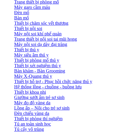
Trang thiết bị phòng mổ
Máy garo cầm máu
Đèn mổ
Bàn mổ
Thiết bị chăm sóc vết thương
Thiết bị nội soi
Máy nội soi khí phế quản
Trang thiết bị nội soi tai mũi họng
Máy nội soi dạ dày đại tràng
Thiết bị thú y
Máy siêu âm thú y
Thiết bị phòng mổ thú y
Thiết bị xét nghiệm thú y
Bàn khám - Bàn Grooming
Máy X-Quang thú y
Thiết bị hỗ trợ - Phục hồi chức năng thú y
Hệ thống lồng - chuồng - buồng lưu
Thiết bị khoa nhi
Giường sưởi ấm trẻ sơ sinh
Máy đo độ vàng da
Lồng ấp – Nôi cho trẻ sơ sinh
Đèn chiếu vàng da
Thiết bị phòng thí nghiệm
Tủ an toàn sinh học
Tủ cấy vô trùng