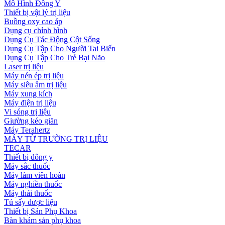
Mô Hình Đông Y
Thiết bị vật lý trị liệu
Buồng oxy cao áp
Dụng cụ chỉnh hình
Dụng Cụ Tác Động Cột Sống
Dụng Cụ Tập Cho Người Tai Biến
Dụng Cụ Tập Cho Trẻ Bại Não
Laser trị liệu
Máy nén ép trị liệu
Máy siêu âm trị liệu
Máy xung kích
Máy điện trị liệu
Vi sóng trị liệu
Giường kéo giãn
Máy Terahertz
MÁY TỪ TRƯỜNG TRỊ LIỆU
TECAR
Thiết bị đông y
Máy sắc thuốc
Máy làm viên hoàn
Máy nghiền thuốc
Máy thái thuốc
Tủ sấy dược liệu
Thiết bị Sản Phụ Khoa
Bàn khám sản phụ khoa