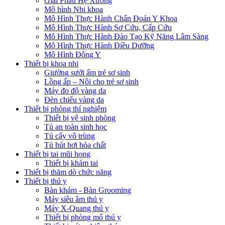
Giải Phẫu Hệ Xương
Mô hình Nhi khoa
Mô Hình Thực Hành Chẩn Đoán Y Khoa
Mô Hình Thực Hành Sơ Cứu, Cấp Cứu
Mô Hình Thực Hành Đào Tạo Kỹ Năng Lâm Sàng
Mô Hình Thực Hành Điều Dưỡng
Mô Hình Đông Y
Thiết bị khoa nhi
Giường sưởi ấm trẻ sơ sinh
Lồng ấp – Nôi cho trẻ sơ sinh
Máy đo độ vàng da
Đèn chiếu vàng da
Thiết bị phòng thí nghiệm
Thiết bị vệ sinh phòng
Tủ an toàn sinh học
Tủ cấy vô trùng
Tủ hút hơi hóa chất
Thiết bị tai mũi họng
Thiết bị khám tai
Thiết bị thăm dò chức năng
Thiết bị thú y
Bàn khám - Bàn Grooming
Máy siêu âm thú y
Máy X-Quang thú y
Thiết bị phòng mổ thú y