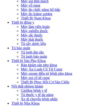
Máy soi tĩnh mạch
Máy vỗ rung
Máy đo chức năng hô hấp
Máy đo loãng xương
Thiết Bị Nam Khoa
Thiết bị đông y
Máy làm viên hoàn
Máy nghiền thuốc
Máy sắc thuốc
Máy thái thuốc
Tủ sấy dược liệu
Tủ bảo quản
Tủ lạnh âm sâu
Tủ lạnh bảo quản
Thiết bị Sản Phụ Khoa
Bàn khám sản phụ khoa
Máy Áp Lạnh Cổ Tử Cung
Máy ozone điều trị bệnh phụ khoa
Máy soi cổ tử cung
Thiết Bị Phục Hồi Cơ Sàn Chậu
Nội thất phòng khám
Giường bệnh y tế
Tủ thuốc y tế đa năng
Xe di chuyển bệnh nhân
Thiết bị Nha Khoa