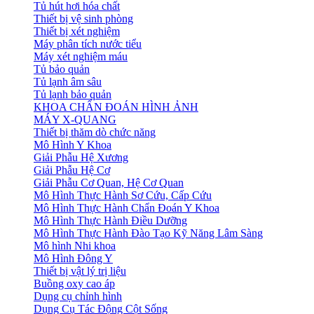
Tủ hút hơi hóa chất
Thiết bị vệ sinh phòng
Thiết bị xét nghiệm
Máy phân tích nước tiểu
Máy xét nghiệm máu
Tủ bảo quản
Tủ lạnh âm sâu
Tủ lạnh bảo quản
KHOA CHẨN ĐOÁN HÌNH ẢNH
MÁY X-QUANG
Thiết bị thăm dò chức năng
Mô Hình Y Khoa
Giải Phẫu Hệ Xương
Giải Phẫu Hệ Cơ
Giải Phẫu Cơ Quan, Hệ Cơ Quan
Mô Hình Thực Hành Sơ Cứu, Cấp Cứu
Mô Hình Thực Hành Chẩn Đoán Y Khoa
Mô Hình Thực Hành Điều Dưỡng
Mô Hình Thực Hành Đào Tạo Kỹ Năng Lâm Sàng
Mô hình Nhi khoa
Mô Hình Đông Y
Thiết bị vật lý trị liệu
Buồng oxy cao áp
Dụng cụ chỉnh hình
Dụng Cụ Tác Động Cột Sống