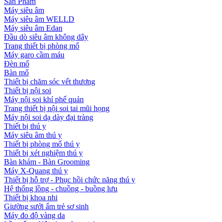
Sản Phẩm
Máy siêu âm
Máy siêu âm WELLD
Máy siêu âm Edan
Đầu dò siêu âm không dây
Trang thiết bị phòng mổ
Máy garo cầm máu
Đèn mổ
Bàn mổ
Thiết bị chăm sóc vết thương
Thiết bị nội soi
Máy nội soi khí phế quản
Trang thiết bị nội soi tai mũi họng
Máy nội soi dạ dày đại tràng
Thiết bị thú y
Máy siêu âm thú y
Thiết bị phòng mổ thú y
Thiết bị xét nghiệm thú y
Bàn khám - Bàn Grooming
Máy X-Quang thú y
Thiết bị hỗ trợ - Phục hồi chức năng thú y
Hệ thống lồng - chuồng - buồng lưu
Thiết bị khoa nhi
Giường sưởi ấm trẻ sơ sinh
Máy đo độ vàng da