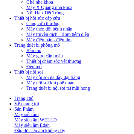
Ghế nha khoa
Máy X Quang nha khoa
Nồi Hấp Tiệt Trùng
Thiết bị hồi sức cấp cứu
Cáng cứu thương
Máy theo dõi bệnh nhân
Máy truyền dịch - Bơm tiêm điện
Máy điện não - điện tim
Trang thiết bị phòng mổ
Bàn mổ
Máy garo cầm máu
Thiết bị chăm sóc vết thương
Đèn mổ
Thiết bị nội soi
Máy nội soi dạ dày đại tràng
Máy nội soi khí phế quản
Trang thiết bị nội soi tai mũi họng
Trang chủ
Về chúng tôi
Sản Phẩm
Máy siêu âm
Máy siêu âm WELLD
Máy siêu âm Edan
Đầu dò siêu âm không dây