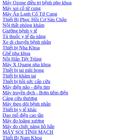
Máy Ozone điều trị bệnh phụ khoa
Máy soi cổ tử cung
Máy Áp Lạnh Cổ Tử Cung
Thiết Bị Phục Hồi Cơ Sàn Chậu
Nội thất phòng khám
Giường bệnh y tế
Tủ thuốc y tế đa năng
Xe di chuyển bệnh nhân
Thiết bị Nha Khoa
Ghế nha khoa
Nồi Hấp Tiệt Trùng
Máy X Quang nha khoa
Thiết bị tai mũi họng
Thiết bị khám tai
Thiết bị hồi sức cấp cứu
Máy điện não - điện tim
Máy truyền dịch - Bơm tiêm điện
Cáng cứu thương
Máy theo dõi bệnh nhân
Thiết bị y tế khác
Dao mổ điện cao tần
Máy đo loãng xương
Máy đo chức năng hô hấp
MÁY SOI TĨNH MẠCH
Thiết Bị Nam Khoa