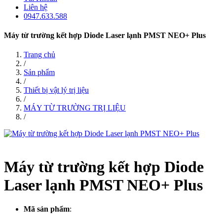
Liên hệ
0947.633.588
Máy từ trường kết hợp Diode Laser lạnh PMST NEO+ Plus
Trang chủ
/
Sản phẩm
/
Thiết bị vật lý trị liệu
/
MÁY TỪ TRƯỜNG TRỊ LIỆU
/
Máy từ trường kết hợp Diode
Laser lạnh PMST NEO+ Plus
Mã sản phẩm
: