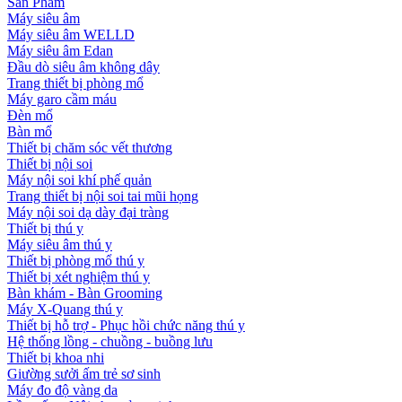
Sản Phẩm
Máy siêu âm
Máy siêu âm WELLD
Máy siêu âm Edan
Đầu dò siêu âm không dây
Trang thiết bị phòng mổ
Máy garo cầm máu
Đèn mổ
Bàn mổ
Thiết bị chăm sóc vết thương
Thiết bị nội soi
Máy nội soi khí phế quản
Trang thiết bị nội soi tai mũi họng
Máy nội soi dạ dày đại tràng
Thiết bị thú y
Máy siêu âm thú y
Thiết bị phòng mổ thú y
Thiết bị xét nghiệm thú y
Bàn khám - Bàn Grooming
Máy X-Quang thú y
Thiết bị hỗ trợ - Phục hồi chức năng thú y
Hệ thống lồng - chuồng - buồng lưu
Thiết bị khoa nhi
Giường sưởi ấm trẻ sơ sinh
Máy đo độ vàng da