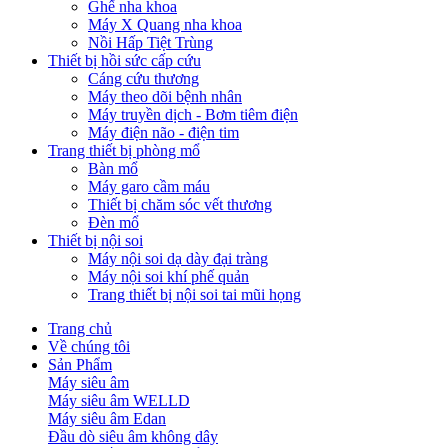
Ghế nha khoa
Máy X Quang nha khoa
Nồi Hấp Tiệt Trùng
Thiết bị hồi sức cấp cứu
Cáng cứu thương
Máy theo dõi bệnh nhân
Máy truyền dịch - Bơm tiêm điện
Máy điện não - điện tim
Trang thiết bị phòng mổ
Bàn mổ
Máy garo cầm máu
Thiết bị chăm sóc vết thương
Đèn mổ
Thiết bị nội soi
Máy nội soi dạ dày đại tràng
Máy nội soi khí phế quản
Trang thiết bị nội soi tai mũi họng
Trang chủ
Về chúng tôi
Sản Phẩm
Máy siêu âm
Máy siêu âm WELLD
Máy siêu âm Edan
Đầu dò siêu âm không dây