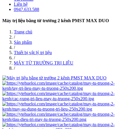
Liên hệ
0947.633.588
Máy trị liệu bằng từ trường 2 kênh PMST MAX DUO
Trang chủ
/
Sản phẩm
/
Thiết bị vật lý trị liệu
/
MÁY TỪ TRƯỜNG TRỊ LIỆU
/