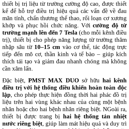
thiết bị trị liệu từ trường cường độ cao, được thiết
kế để hỗ trợ điều trị hiệu quả các vấn đề về đau
mãn tính, chấn thương thể thao, rối loạn cơ xương
khớp và phục hồi chức năng. Với
cường độ từ
trường mạnh lên đến 7 Tesla
(cho mỗi kênh điều
trị), thiết bị cho phép năng lượng từ trường thâm
nhập sâu từ
10–15 cm
vào cơ thể, tác động trực
tiếp đến mô cơ, thần kinh và tế bào – giúp kích
thích tái tạo và giảm đau nhanh chóng mà không
cần xâm lấn.
Đặc biệt,
PMST MAX DUO
sở hữu
hai kênh
điều trị với hệ thống điều khiển hoàn toàn độc
lập
, cho phép thực hiện đồng thời hai phác đồ trị
liệu trên hai vùng khác nhau của cùng một bệnh
nhân hoặc cho hai bệnh nhân riêng biệt. NGoài ra,
thiết bị được trang bị
hai hệ thống tản nhiệt
nước riêng biệt
, giúp làm mát hiệu quả và duy trì