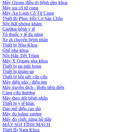
Máy Ozone điều trị bệnh phụ khoa
Máy soi cổ tử cung
Máy Áp Lạnh Cổ Tử Cung
Thiết Bị Phục Hồi Cơ Sàn Chậu
Nội thất phòng khám
Giường bệnh y tế
Tủ thuốc y tế đa năng
Xe di chuyển bệnh nhân
Thiết bị Nha Khoa
Ghế nha khoa
Nồi Hấp Tiệt Trùng
Máy X Quang nha khoa
Thiết bị tai mũi họng
Thiết bị khám tai
Thiết bị hồi sức cấp cứu
Máy điện não - điện tim
Máy truyền dịch - Bơm tiêm điện
Cáng cứu thương
Máy theo dõi bệnh nhân
Thiết bị y tế khác
Dao mổ điện cao tần
Máy đo loãng xương
Máy đo chức năng hô hấp
MÁY SOI TĨNH MẠCH
Thiết Bị Nam Khoa