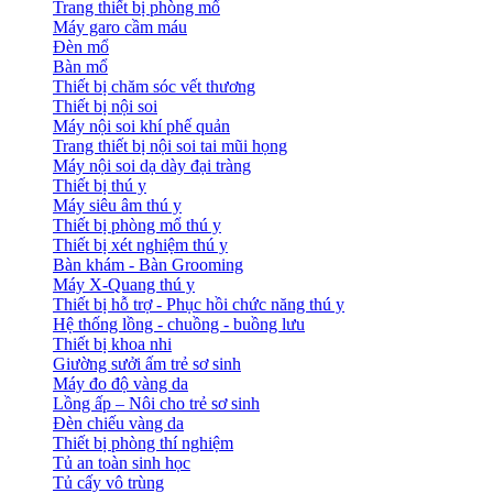
Trang thiết bị phòng mổ
Máy garo cầm máu
Đèn mổ
Bàn mổ
Thiết bị chăm sóc vết thương
Thiết bị nội soi
Máy nội soi khí phế quản
Trang thiết bị nội soi tai mũi họng
Máy nội soi dạ dày đại tràng
Thiết bị thú y
Máy siêu âm thú y
Thiết bị phòng mổ thú y
Thiết bị xét nghiệm thú y
Bàn khám - Bàn Grooming
Máy X-Quang thú y
Thiết bị hỗ trợ - Phục hồi chức năng thú y
Hệ thống lồng - chuồng - buồng lưu
Thiết bị khoa nhi
Giường sưởi ấm trẻ sơ sinh
Máy đo độ vàng da
Lồng ấp – Nôi cho trẻ sơ sinh
Đèn chiếu vàng da
Thiết bị phòng thí nghiệm
Tủ an toàn sinh học
Tủ cấy vô trùng