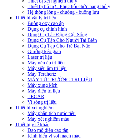
Thiết bị xét nghiệm thú y
Thiết bị hỗ trợ - Phục hồi chức năng thú y
Hệ thống lồng - chuồng - buồng lưu
Thiết bị vật lý trị liệu
Buồng oxy cao áp
Dụng cụ chỉnh hình
Dụng Cụ Tác Động Cột Sống
Dụng Cụ Tập Cho Người Tai Biến
Dụng Cụ Tập Cho Trẻ Bại Não
Giường kéo giãn
Laser trị liệu
Máy nén ép trị liệu
Máy siêu âm trị liệu
Máy Terahertz
MÁY TỪ TRƯỜNG TRỊ LIỆU
Máy xung kích
Máy điện trị liệu
TECAR
Vi sóng trị liệu
Thiết bị xét nghiệm
Máy phân tích nước tiểu
Máy xét nghiệm máu
Thiết bị y tế khác
Dao mổ điện cao tần
Kính hiển vi soi mạch máu