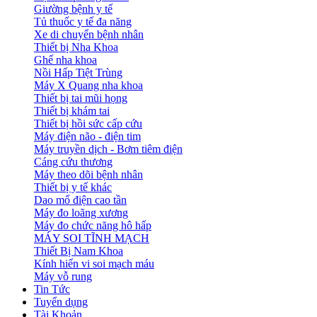
Giường bệnh y tế
Tủ thuốc y tế đa năng
Xe di chuyển bệnh nhân
Thiết bị Nha Khoa
Ghế nha khoa
Nồi Hấp Tiệt Trùng
Máy X Quang nha khoa
Thiết bị tai mũi họng
Thiết bị khám tai
Thiết bị hồi sức cấp cứu
Máy điện não - điện tim
Máy truyền dịch - Bơm tiêm điện
Cáng cứu thương
Máy theo dõi bệnh nhân
Thiết bị y tế khác
Dao mổ điện cao tần
Máy đo loãng xương
Máy đo chức năng hô hấp
MÁY SOI TĨNH MẠCH
Thiết Bị Nam Khoa
Kính hiển vi soi mạch máu
Máy vỗ rung
Tin Tức
Tuyển dụng
Tài Khoản