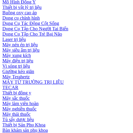
Mô Hình Đông Y
Thiết bị vật lý trị liệu
Buồng oxy cao áp
Dụng cụ chỉnh hình
Dụng Cụ Tác Động Cột Sống
Dụng Cụ Tập Cho Người Tai Biến
Dụng Cụ Tập Cho Trẻ Bại Não
Laser trị liệu
Máy nén ép trị liệu
Máy siêu âm trị liệu
Máy xung kích
Máy điện trị liệu
Vi sóng trị liệu
Giường kéo giãn
Máy Terahertz
MÁY TỪ TRƯỜNG TRỊ LIỆU
TECAR
Thiết bị đông y
Máy sắc thuốc
Máy làm viên hoàn
Máy nghiền thuốc
Máy thái thuốc
Tủ sấy dược liệu
Thiết bị Sản Phụ Khoa
Bàn khám sản phụ khoa