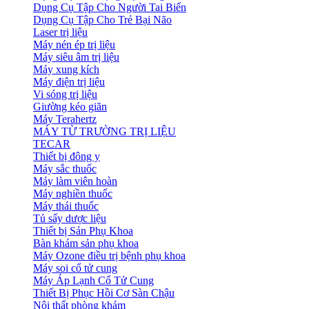
Dụng Cụ Tập Cho Người Tai Biến
Dụng Cụ Tập Cho Trẻ Bại Não
Laser trị liệu
Máy nén ép trị liệu
Máy siêu âm trị liệu
Máy xung kích
Máy điện trị liệu
Vi sóng trị liệu
Giường kéo giãn
Máy Terahertz
MÁY TỪ TRƯỜNG TRỊ LIỆU
TECAR
Thiết bị đông y
Máy sắc thuốc
Máy làm viên hoàn
Máy nghiền thuốc
Máy thái thuốc
Tủ sấy dược liệu
Thiết bị Sản Phụ Khoa
Bàn khám sản phụ khoa
Máy Ozone điều trị bệnh phụ khoa
Máy soi cổ tử cung
Máy Áp Lạnh Cổ Tử Cung
Thiết Bị Phục Hồi Cơ Sàn Chậu
Nội thất phòng khám