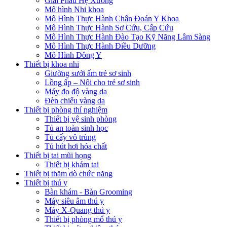
Giải Phẫu Hệ Xương
Mô hình Nhi khoa
Mô Hình Thực Hành Chẩn Đoán Y Khoa
Mô Hình Thực Hành Sơ Cứu, Cấp Cứu
Mô Hình Thực Hành Đào Tạo Kỹ Năng Lâm Sàng
Mô Hình Thực Hành Điều Dưỡng
Mô Hình Đông Y
Thiết bị khoa nhi
Giường sưởi ấm trẻ sơ sinh
Lồng ấp – Nôi cho trẻ sơ sinh
Máy đo độ vàng da
Đèn chiếu vàng da
Thiết bị phòng thí nghiệm
Thiết bị vệ sinh phòng
Tủ an toàn sinh học
Tủ cấy vô trùng
Tủ hút hơi hóa chất
Thiết bị tai mũi họng
Thiết bị khám tai
Thiết bị thăm dò chức năng
Thiết bị thú y
Bàn khám - Bàn Grooming
Máy siêu âm thú y
Máy X-Quang thú y
Thiết bị phòng mổ thú y