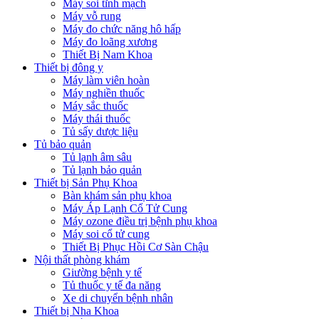
Máy soi tĩnh mạch
Máy vỗ rung
Máy đo chức năng hô hấp
Máy đo loãng xương
Thiết Bị Nam Khoa
Thiết bị đông y
Máy làm viên hoàn
Máy nghiền thuốc
Máy sắc thuốc
Máy thái thuốc
Tủ sấy dược liệu
Tủ bảo quản
Tủ lạnh âm sâu
Tủ lạnh bảo quản
Thiết bị Sản Phụ Khoa
Bàn khám sản phụ khoa
Máy Áp Lạnh Cổ Tử Cung
Máy ozone điều trị bệnh phụ khoa
Máy soi cổ tử cung
Thiết Bị Phục Hồi Cơ Sàn Chậu
Nội thất phòng khám
Giường bệnh y tế
Tủ thuốc y tế đa năng
Xe di chuyển bệnh nhân
Thiết bị Nha Khoa