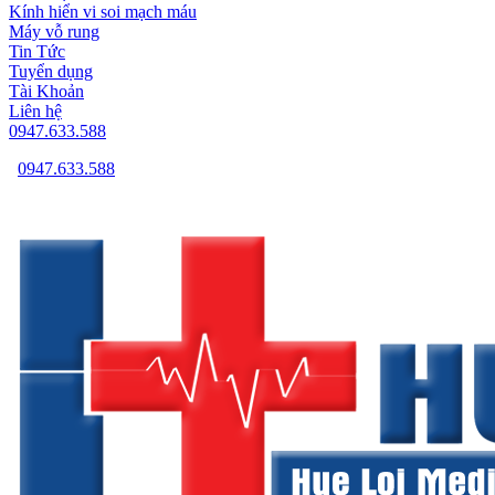
Kính hiển vi soi mạch máu
Máy vỗ rung
Tin Tức
Tuyển dụng
Tài Khoản
Liên hệ
0947.633.588
0947.633.588