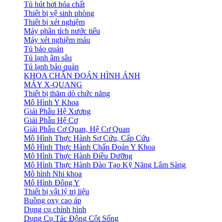
Tủ hút hơi hóa chất
Thiết bị vệ sinh phòng
Thiết bị xét nghiệm
Máy phân tích nước tiểu
Máy xét nghiệm máu
Tủ bảo quản
Tủ lạnh âm sâu
Tủ lạnh bảo quản
KHOA CHẨN ĐOÁN HÌNH ẢNH
MÁY X-QUANG
Thiết bị thăm dò chức năng
Mô Hình Y Khoa
Giải Phẫu Hệ Xương
Giải Phẫu Hệ Cơ
Giải Phẫu Cơ Quan, Hệ Cơ Quan
Mô Hình Thực Hành Sơ Cứu, Cấp Cứu
Mô Hình Thực Hành Chẩn Đoán Y Khoa
Mô Hình Thực Hành Điều Dưỡng
Mô Hình Thực Hành Đào Tạo Kỹ Năng Lâm Sàng
Mô hình Nhi khoa
Mô Hình Đông Y
Thiết bị vật lý trị liệu
Buồng oxy cao áp
Dụng cụ chỉnh hình
Dụng Cụ Tác Động Cột Sống