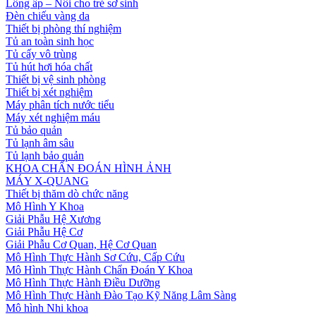
Lồng ấp – Nôi cho trẻ sơ sinh
Đèn chiếu vàng da
Thiết bị phòng thí nghiệm
Tủ an toàn sinh học
Tủ cấy vô trùng
Tủ hút hơi hóa chất
Thiết bị vệ sinh phòng
Thiết bị xét nghiệm
Máy phân tích nước tiểu
Máy xét nghiệm máu
Tủ bảo quản
Tủ lạnh âm sâu
Tủ lạnh bảo quản
KHOA CHẨN ĐOÁN HÌNH ẢNH
MÁY X-QUANG
Thiết bị thăm dò chức năng
Mô Hình Y Khoa
Giải Phẫu Hệ Xương
Giải Phẫu Hệ Cơ
Giải Phẫu Cơ Quan, Hệ Cơ Quan
Mô Hình Thực Hành Sơ Cứu, Cấp Cứu
Mô Hình Thực Hành Chẩn Đoán Y Khoa
Mô Hình Thực Hành Điều Dưỡng
Mô Hình Thực Hành Đào Tạo Kỹ Năng Lâm Sàng
Mô hình Nhi khoa