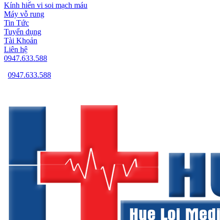
Kính hiển vi soi mạch máu
Máy vỗ rung
Tin Tức
Tuyển dụng
Tài Khoản
Liên hệ
0947.633.588
0947.633.588