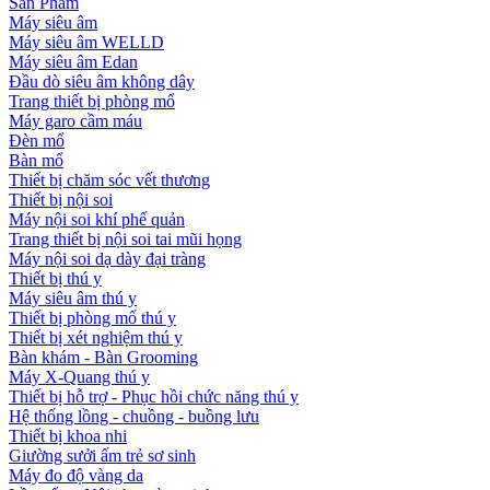
Sản Phẩm
Máy siêu âm
Máy siêu âm WELLD
Máy siêu âm Edan
Đầu dò siêu âm không dây
Trang thiết bị phòng mổ
Máy garo cầm máu
Đèn mổ
Bàn mổ
Thiết bị chăm sóc vết thương
Thiết bị nội soi
Máy nội soi khí phế quản
Trang thiết bị nội soi tai mũi họng
Máy nội soi dạ dày đại tràng
Thiết bị thú y
Máy siêu âm thú y
Thiết bị phòng mổ thú y
Thiết bị xét nghiệm thú y
Bàn khám - Bàn Grooming
Máy X-Quang thú y
Thiết bị hỗ trợ - Phục hồi chức năng thú y
Hệ thống lồng - chuồng - buồng lưu
Thiết bị khoa nhi
Giường sưởi ấm trẻ sơ sinh
Máy đo độ vàng da