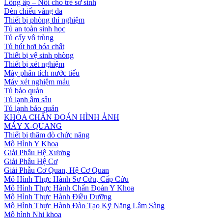
Lồng ấp – Nôi cho trẻ sơ sinh
Đèn chiếu vàng da
Thiết bị phòng thí nghiệm
Tủ an toàn sinh học
Tủ cấy vô trùng
Tủ hút hơi hóa chất
Thiết bị vệ sinh phòng
Thiết bị xét nghiệm
Máy phân tích nước tiểu
Máy xét nghiệm máu
Tủ bảo quản
Tủ lạnh âm sâu
Tủ lạnh bảo quản
KHOA CHẨN ĐOÁN HÌNH ẢNH
MÁY X-QUANG
Thiết bị thăm dò chức năng
Mô Hình Y Khoa
Giải Phẫu Hệ Xương
Giải Phẫu Hệ Cơ
Giải Phẫu Cơ Quan, Hệ Cơ Quan
Mô Hình Thực Hành Sơ Cứu, Cấp Cứu
Mô Hình Thực Hành Chẩn Đoán Y Khoa
Mô Hình Thực Hành Điều Dưỡng
Mô Hình Thực Hành Đào Tạo Kỹ Năng Lâm Sàng
Mô hình Nhi khoa