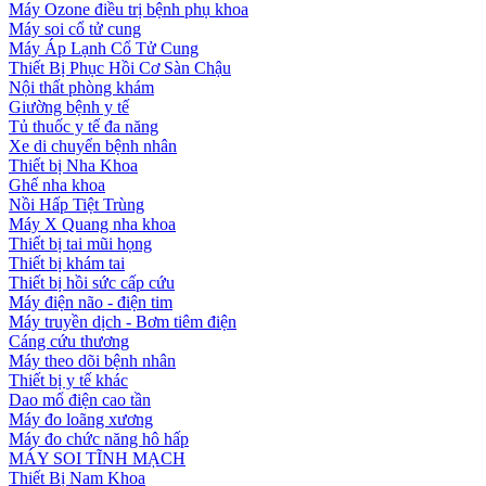
Máy Ozone điều trị bệnh phụ khoa
Máy soi cổ tử cung
Máy Áp Lạnh Cổ Tử Cung
Thiết Bị Phục Hồi Cơ Sàn Chậu
Nội thất phòng khám
Giường bệnh y tế
Tủ thuốc y tế đa năng
Xe di chuyển bệnh nhân
Thiết bị Nha Khoa
Ghế nha khoa
Nồi Hấp Tiệt Trùng
Máy X Quang nha khoa
Thiết bị tai mũi họng
Thiết bị khám tai
Thiết bị hồi sức cấp cứu
Máy điện não - điện tim
Máy truyền dịch - Bơm tiêm điện
Cáng cứu thương
Máy theo dõi bệnh nhân
Thiết bị y tế khác
Dao mổ điện cao tần
Máy đo loãng xương
Máy đo chức năng hô hấp
MÁY SOI TĨNH MẠCH
Thiết Bị Nam Khoa