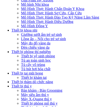
Giải Phẫu Hệ Xương
Mô hình Nhi khoa
Mô Hình Thực Hành Chẩn Đoán Y Khoa
Mô Hình Thực Hành Sơ Cứu, Cấp Cứu
Mô Hình Thực Hành Đào Tạo Kỹ Năng Lâm Sàng
Mô Hình Thực Hành Điều Dưỡng
Mô Hình Đông Y
Thiết bị khoa nhi
Giường sưởi ấm trẻ sơ sinh
Lồng ấp – Nôi cho trẻ sơ sinh
Máy đo độ vàng da
Đèn chiếu vàng da
Thiết bị phòng thí nghiệm
Thiết bị vệ sinh phòng
Tủ an toàn sinh học
Tủ cấy vô trùng
Tủ hút hơi hóa chất
Thiết bị tai mũi họng
Thiết bị khám tai
Thiết bị thăm dò chức năng
Thiết bị thú y
Bàn khám - Bàn Grooming
Máy siêu âm thú y
Máy X-Quang thú y
Thiết bị phòng mổ thú y