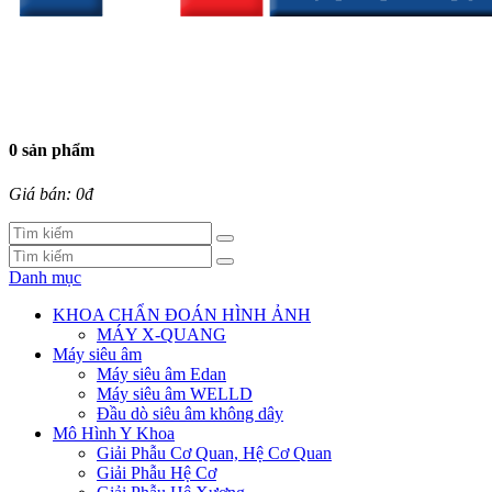
0 sản phẩm
Giá bán: 0đ
Danh mục
KHOA CHẨN ĐOÁN HÌNH ẢNH
MÁY X-QUANG
Máy siêu âm
Máy siêu âm Edan
Máy siêu âm WELLD
Đầu dò siêu âm không dây
Mô Hình Y Khoa
Giải Phẫu Cơ Quan, Hệ Cơ Quan
Giải Phẫu Hệ Cơ