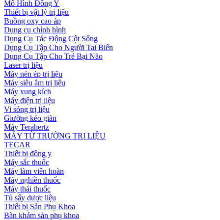
Mô Hình Đông Y
Thiết bị vật lý trị liệu
Buồng oxy cao áp
Dụng cụ chỉnh hình
Dụng Cụ Tác Động Cột Sống
Dụng Cụ Tập Cho Người Tai Biến
Dụng Cụ Tập Cho Trẻ Bại Não
Laser trị liệu
Máy nén ép trị liệu
Máy siêu âm trị liệu
Máy xung kích
Máy điện trị liệu
Vi sóng trị liệu
Giường kéo giãn
Máy Terahertz
MÁY TỪ TRƯỜNG TRỊ LIỆU
TECAR
Thiết bị đông y
Máy sắc thuốc
Máy làm viên hoàn
Máy nghiền thuốc
Máy thái thuốc
Tủ sấy dược liệu
Thiết bị Sản Phụ Khoa
Bàn khám sản phụ khoa