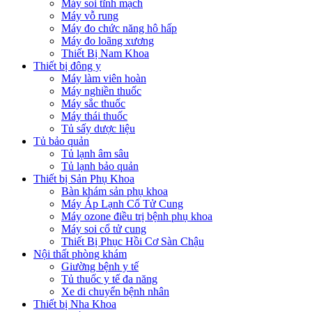
Máy soi tĩnh mạch
Máy vỗ rung
Máy đo chức năng hô hấp
Máy đo loãng xương
Thiết Bị Nam Khoa
Thiết bị đông y
Máy làm viên hoàn
Máy nghiền thuốc
Máy sắc thuốc
Máy thái thuốc
Tủ sấy dược liệu
Tủ bảo quản
Tủ lạnh âm sâu
Tủ lạnh bảo quản
Thiết bị Sản Phụ Khoa
Bàn khám sản phụ khoa
Máy Áp Lạnh Cổ Tử Cung
Máy ozone điều trị bệnh phụ khoa
Máy soi cổ tử cung
Thiết Bị Phục Hồi Cơ Sàn Chậu
Nội thất phòng khám
Giường bệnh y tế
Tủ thuốc y tế đa năng
Xe di chuyển bệnh nhân
Thiết bị Nha Khoa