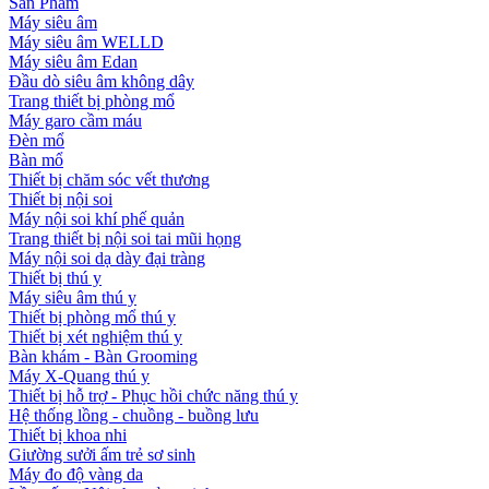
Sản Phẩm
Máy siêu âm
Máy siêu âm WELLD
Máy siêu âm Edan
Đầu dò siêu âm không dây
Trang thiết bị phòng mổ
Máy garo cầm máu
Đèn mổ
Bàn mổ
Thiết bị chăm sóc vết thương
Thiết bị nội soi
Máy nội soi khí phế quản
Trang thiết bị nội soi tai mũi họng
Máy nội soi dạ dày đại tràng
Thiết bị thú y
Máy siêu âm thú y
Thiết bị phòng mổ thú y
Thiết bị xét nghiệm thú y
Bàn khám - Bàn Grooming
Máy X-Quang thú y
Thiết bị hỗ trợ - Phục hồi chức năng thú y
Hệ thống lồng - chuồng - buồng lưu
Thiết bị khoa nhi
Giường sưởi ấm trẻ sơ sinh
Máy đo độ vàng da