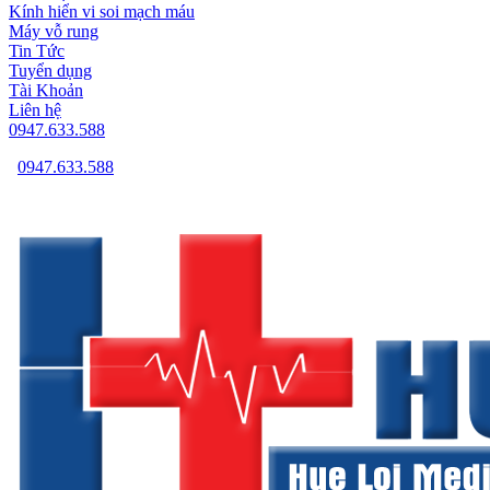
Kính hiển vi soi mạch máu
Máy vỗ rung
Tin Tức
Tuyển dụng
Tài Khoản
Liên hệ
0947.633.588
0947.633.588