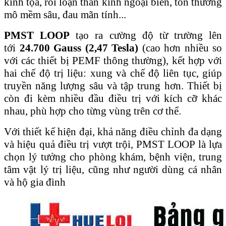
kinh tọa, rối loạn thần kinh ngoại biên, tổn thương
mô mềm sâu, đau mãn tính...
PMST LOOP
tạo ra cường độ từ trường lên
tới
24.700 Gauss (2,47 Tesla)
(cao hơn nhiều so
với các thiết bị PEMF thông thường), kết hợp với
hai chế độ trị liệu: xung và chế độ liên tục, giúp
truyền năng lượng sâu và tập trung hơn. Thiết bị
còn đi kèm nhiều đầu điều trị với kích cỡ khác
nhau, phù hợp cho từng vùng trên cơ thể.
Với thiết kế hiện đại, khả năng điều chỉnh đa dạng
và hiệu quả điều trị vượt trội, PMST LOOP là lựa
chọn lý tưởng cho phòng khám, bệnh viện, trung
tâm vật lý trị liệu, cũng như người dùng cá nhân
và hộ gia đình