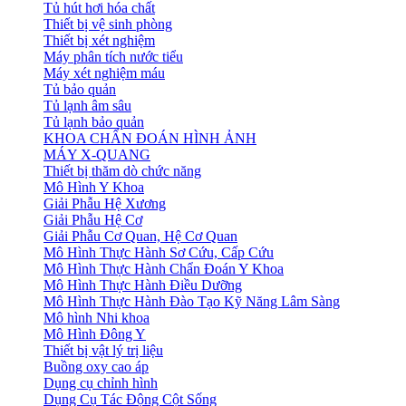
Tủ hút hơi hóa chất
Thiết bị vệ sinh phòng
Thiết bị xét nghiệm
Máy phân tích nước tiểu
Máy xét nghiệm máu
Tủ bảo quản
Tủ lạnh âm sâu
Tủ lạnh bảo quản
KHOA CHẨN ĐOÁN HÌNH ẢNH
MÁY X-QUANG
Thiết bị thăm dò chức năng
Mô Hình Y Khoa
Giải Phẫu Hệ Xương
Giải Phẫu Hệ Cơ
Giải Phẫu Cơ Quan, Hệ Cơ Quan
Mô Hình Thực Hành Sơ Cứu, Cấp Cứu
Mô Hình Thực Hành Chẩn Đoán Y Khoa
Mô Hình Thực Hành Điều Dưỡng
Mô Hình Thực Hành Đào Tạo Kỹ Năng Lâm Sàng
Mô hình Nhi khoa
Mô Hình Đông Y
Thiết bị vật lý trị liệu
Buồng oxy cao áp
Dụng cụ chỉnh hình
Dụng Cụ Tác Động Cột Sống