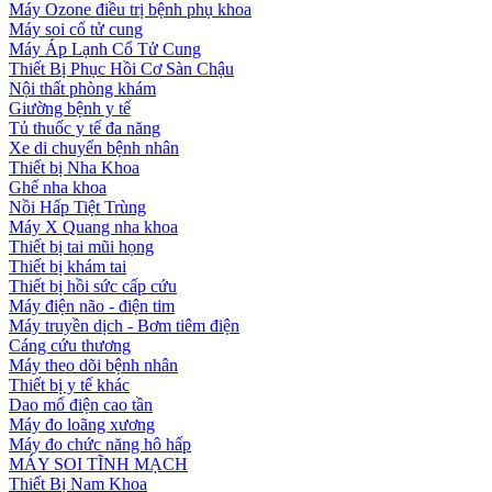
Máy Ozone điều trị bệnh phụ khoa
Máy soi cổ tử cung
Máy Áp Lạnh Cổ Tử Cung
Thiết Bị Phục Hồi Cơ Sàn Chậu
Nội thất phòng khám
Giường bệnh y tế
Tủ thuốc y tế đa năng
Xe di chuyển bệnh nhân
Thiết bị Nha Khoa
Ghế nha khoa
Nồi Hấp Tiệt Trùng
Máy X Quang nha khoa
Thiết bị tai mũi họng
Thiết bị khám tai
Thiết bị hồi sức cấp cứu
Máy điện não - điện tim
Máy truyền dịch - Bơm tiêm điện
Cáng cứu thương
Máy theo dõi bệnh nhân
Thiết bị y tế khác
Dao mổ điện cao tần
Máy đo loãng xương
Máy đo chức năng hô hấp
MÁY SOI TĨNH MẠCH
Thiết Bị Nam Khoa