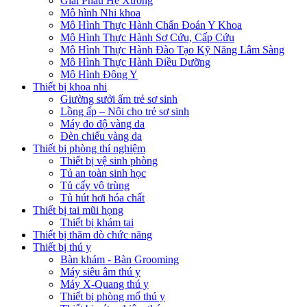
Giải Phẫu Hệ Xương
Mô hình Nhi khoa
Mô Hình Thực Hành Chẩn Đoán Y Khoa
Mô Hình Thực Hành Sơ Cứu, Cấp Cứu
Mô Hình Thực Hành Đào Tạo Kỹ Năng Lâm Sàng
Mô Hình Thực Hành Điều Dưỡng
Mô Hình Đông Y
Thiết bị khoa nhi
Giường sưởi ấm trẻ sơ sinh
Lồng ấp – Nôi cho trẻ sơ sinh
Máy đo độ vàng da
Đèn chiếu vàng da
Thiết bị phòng thí nghiệm
Thiết bị vệ sinh phòng
Tủ an toàn sinh học
Tủ cấy vô trùng
Tủ hút hơi hóa chất
Thiết bị tai mũi họng
Thiết bị khám tai
Thiết bị thăm dò chức năng
Thiết bị thú y
Bàn khám - Bàn Grooming
Máy siêu âm thú y
Máy X-Quang thú y
Thiết bị phòng mổ thú y