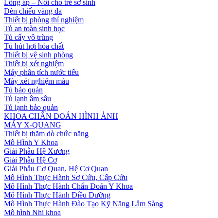
Lồng ấp – Nôi cho trẻ sơ sinh
Đèn chiếu vàng da
Thiết bị phòng thí nghiệm
Tủ an toàn sinh học
Tủ cấy vô trùng
Tủ hút hơi hóa chất
Thiết bị vệ sinh phòng
Thiết bị xét nghiệm
Máy phân tích nước tiểu
Máy xét nghiệm máu
Tủ bảo quản
Tủ lạnh âm sâu
Tủ lạnh bảo quản
KHOA CHẨN ĐOÁN HÌNH ẢNH
MÁY X-QUANG
Thiết bị thăm dò chức năng
Mô Hình Y Khoa
Giải Phẫu Hệ Xương
Giải Phẫu Hệ Cơ
Giải Phẫu Cơ Quan, Hệ Cơ Quan
Mô Hình Thực Hành Sơ Cứu, Cấp Cứu
Mô Hình Thực Hành Chẩn Đoán Y Khoa
Mô Hình Thực Hành Điều Dưỡng
Mô Hình Thực Hành Đào Tạo Kỹ Năng Lâm Sàng
Mô hình Nhi khoa