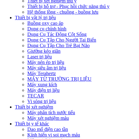
Thiết bị xét nghiệm thú y
Thiết bị hỗ trợ - Phục hồi chức năng thú y
Hệ thống lồng - chuồng - buồng lưu
Thiết bị vật lý trị liệu
Buồng oxy cao áp
Dụng cụ chỉnh hình
Dụng Cụ Tác Động Cột Sống
Dụng Cụ Tập Cho Người Tai Biến
Dụng Cụ Tập Cho Trẻ Bại Não
Giường kéo giãn
Laser trị liệu
Máy nén ép trị liệu
Máy siêu âm trị liệu
Máy Terahertz
MÁY TỪ TRƯỜNG TRỊ LIỆU
Máy xung kích
Máy điện trị liệu
TECAR
Vi sóng trị liệu
Thiết bị xét nghiệm
Máy phân tích nước tiểu
Máy xét nghiệm máu
Thiết bị y tế khác
Dao mổ điện cao tần
Kính hiển vi soi mạch máu