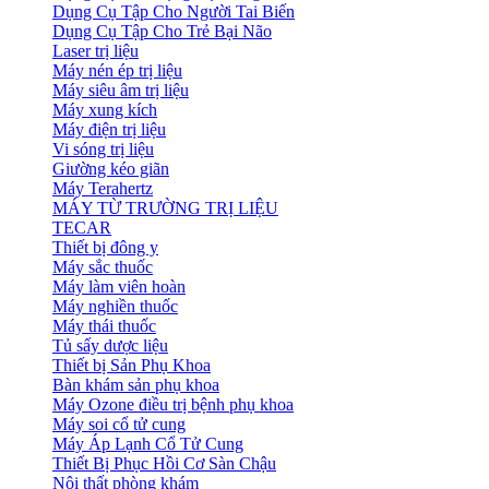
Dụng Cụ Tập Cho Người Tai Biến
Dụng Cụ Tập Cho Trẻ Bại Não
Laser trị liệu
Máy nén ép trị liệu
Máy siêu âm trị liệu
Máy xung kích
Máy điện trị liệu
Vi sóng trị liệu
Giường kéo giãn
Máy Terahertz
MÁY TỪ TRƯỜNG TRỊ LIỆU
TECAR
Thiết bị đông y
Máy sắc thuốc
Máy làm viên hoàn
Máy nghiền thuốc
Máy thái thuốc
Tủ sấy dược liệu
Thiết bị Sản Phụ Khoa
Bàn khám sản phụ khoa
Máy Ozone điều trị bệnh phụ khoa
Máy soi cổ tử cung
Máy Áp Lạnh Cổ Tử Cung
Thiết Bị Phục Hồi Cơ Sàn Chậu
Nội thất phòng khám