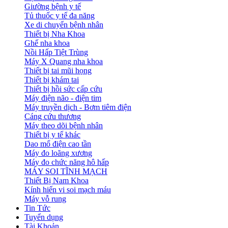
Giường bệnh y tế
Tủ thuốc y tế đa năng
Xe di chuyển bệnh nhân
Thiết bị Nha Khoa
Ghế nha khoa
Nồi Hấp Tiệt Trùng
Máy X Quang nha khoa
Thiết bị tai mũi họng
Thiết bị khám tai
Thiết bị hồi sức cấp cứu
Máy điện não - điện tim
Máy truyền dịch - Bơm tiêm điện
Cáng cứu thương
Máy theo dõi bệnh nhân
Thiết bị y tế khác
Dao mổ điện cao tần
Máy đo loãng xương
Máy đo chức năng hô hấp
MÁY SOI TĨNH MẠCH
Thiết Bị Nam Khoa
Kính hiển vi soi mạch máu
Máy vỗ rung
Tin Tức
Tuyển dụng
Tài Khoản