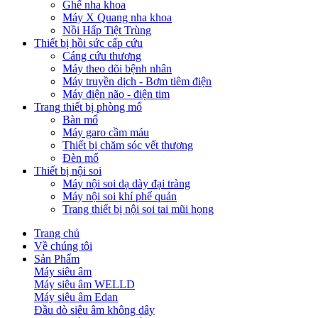
Ghế nha khoa
Máy X Quang nha khoa
Nồi Hấp Tiệt Trùng
Thiết bị hồi sức cấp cứu
Cáng cứu thương
Máy theo dõi bệnh nhân
Máy truyền dịch - Bơm tiêm điện
Máy điện não - điện tim
Trang thiết bị phòng mổ
Bàn mổ
Máy garo cầm máu
Thiết bị chăm sóc vết thương
Đèn mổ
Thiết bị nội soi
Máy nội soi dạ dày đại tràng
Máy nội soi khí phế quản
Trang thiết bị nội soi tai mũi họng
Trang chủ
Về chúng tôi
Sản Phẩm
Máy siêu âm
Máy siêu âm WELLD
Máy siêu âm Edan
Đầu dò siêu âm không dây