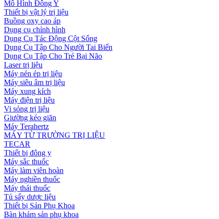
Mô Hình Đông Y
Thiết bị vật lý trị liệu
Buồng oxy cao áp
Dụng cụ chỉnh hình
Dụng Cụ Tác Động Cột Sống
Dụng Cụ Tập Cho Người Tai Biến
Dụng Cụ Tập Cho Trẻ Bại Não
Laser trị liệu
Máy nén ép trị liệu
Máy siêu âm trị liệu
Máy xung kích
Máy điện trị liệu
Vi sóng trị liệu
Giường kéo giãn
Máy Terahertz
MÁY TỪ TRƯỜNG TRỊ LIỆU
TECAR
Thiết bị đông y
Máy sắc thuốc
Máy làm viên hoàn
Máy nghiền thuốc
Máy thái thuốc
Tủ sấy dược liệu
Thiết bị Sản Phụ Khoa
Bàn khám sản phụ khoa