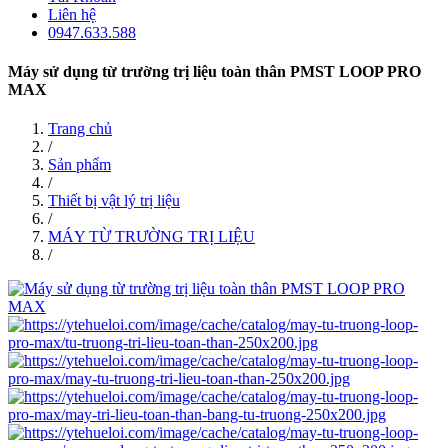
Liên hệ
0947.633.588
Máy sử dụng từ trường trị liệu toàn thân PMST LOOP PRO
MAX
Trang chủ
/
Sản phẩm
/
Thiết bị vật lý trị liệu
/
MÁY TỪ TRƯỜNG TRỊ LIỆU
/