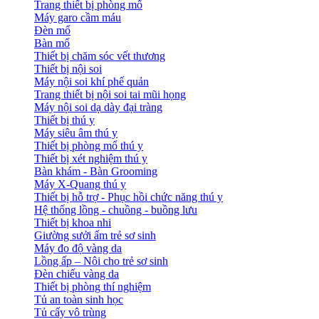
Trang thiết bị phòng mổ
Máy garo cầm máu
Đèn mổ
Bàn mổ
Thiết bị chăm sóc vết thương
Thiết bị nội soi
Máy nội soi khí phế quản
Trang thiết bị nội soi tai mũi họng
Máy nội soi dạ dày đại tràng
Thiết bị thú y
Máy siêu âm thú y
Thiết bị phòng mổ thú y
Thiết bị xét nghiệm thú y
Bàn khám - Bàn Grooming
Máy X-Quang thú y
Thiết bị hỗ trợ - Phục hồi chức năng thú y
Hệ thống lồng - chuồng - buồng lưu
Thiết bị khoa nhi
Giường sưởi ấm trẻ sơ sinh
Máy đo độ vàng da
Lồng ấp – Nôi cho trẻ sơ sinh
Đèn chiếu vàng da
Thiết bị phòng thí nghiệm
Tủ an toàn sinh học
Tủ cấy vô trùng