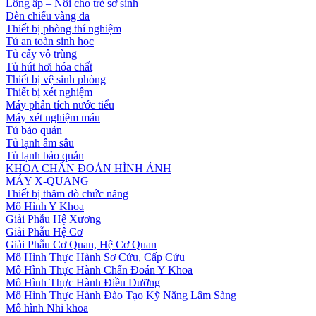
Lồng ấp – Nôi cho trẻ sơ sinh
Đèn chiếu vàng da
Thiết bị phòng thí nghiệm
Tủ an toàn sinh học
Tủ cấy vô trùng
Tủ hút hơi hóa chất
Thiết bị vệ sinh phòng
Thiết bị xét nghiệm
Máy phân tích nước tiểu
Máy xét nghiệm máu
Tủ bảo quản
Tủ lạnh âm sâu
Tủ lạnh bảo quản
KHOA CHẨN ĐOÁN HÌNH ẢNH
MÁY X-QUANG
Thiết bị thăm dò chức năng
Mô Hình Y Khoa
Giải Phẫu Hệ Xương
Giải Phẫu Hệ Cơ
Giải Phẫu Cơ Quan, Hệ Cơ Quan
Mô Hình Thực Hành Sơ Cứu, Cấp Cứu
Mô Hình Thực Hành Chẩn Đoán Y Khoa
Mô Hình Thực Hành Điều Dưỡng
Mô Hình Thực Hành Đào Tạo Kỹ Năng Lâm Sàng
Mô hình Nhi khoa