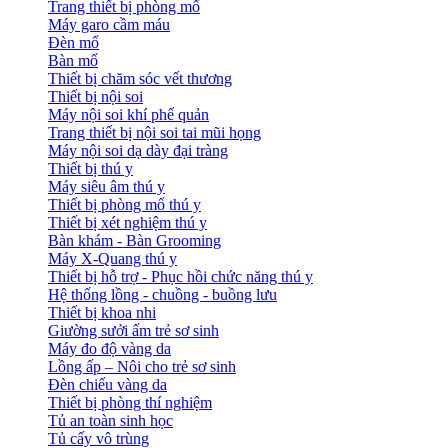
Trang thiết bị phòng mổ
Máy garo cầm máu
Đèn mổ
Bàn mổ
Thiết bị chăm sóc vết thương
Thiết bị nội soi
Máy nội soi khí phế quản
Trang thiết bị nội soi tai mũi họng
Máy nội soi dạ dày đại tràng
Thiết bị thú y
Máy siêu âm thú y
Thiết bị phòng mổ thú y
Thiết bị xét nghiệm thú y
Bàn khám - Bàn Grooming
Máy X-Quang thú y
Thiết bị hỗ trợ - Phục hồi chức năng thú y
Hệ thống lồng - chuồng - buồng lưu
Thiết bị khoa nhi
Giường sưởi ấm trẻ sơ sinh
Máy đo độ vàng da
Lồng ấp – Nôi cho trẻ sơ sinh
Đèn chiếu vàng da
Thiết bị phòng thí nghiệm
Tủ an toàn sinh học
Tủ cấy vô trùng