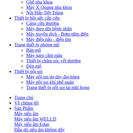
Ghế nha khoa
Máy X Quang nha khoa
Nồi Hấp Tiệt Trùng
Thiết bị hồi sức cấp cứu
Cáng cứu thương
Máy theo dõi bệnh nhân
Máy truyền dịch - Bơm tiêm điện
Máy điện não - điện tim
Trang thiết bị phòng mổ
Bàn mổ
Máy garo cầm máu
Thiết bị chăm sóc vết thương
Đèn mổ
Thiết bị nội soi
Máy nội soi dạ dày đại tràng
Máy nội soi khí phế quản
Trang thiết bị nội soi tai mũi họng
Trang chủ
Về chúng tôi
Sản Phẩm
Máy siêu âm
Máy siêu âm WELLD
Máy siêu âm Edan
Đầu dò siêu âm không dây