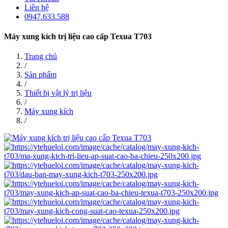
Liên hệ
0947.633.588
Máy xung kích trị liệu cao cấp Texua T703
Trang chủ
/
Sản phẩm
/
Thiết bị vật lý trị liệu
/
Máy xung kích
/