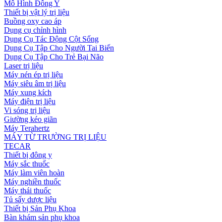
Mô Hình Đông Y
Thiết bị vật lý trị liệu
Buồng oxy cao áp
Dụng cụ chỉnh hình
Dụng Cụ Tác Động Cột Sống
Dụng Cụ Tập Cho Người Tai Biến
Dụng Cụ Tập Cho Trẻ Bại Não
Laser trị liệu
Máy nén ép trị liệu
Máy siêu âm trị liệu
Máy xung kích
Máy điện trị liệu
Vi sóng trị liệu
Giường kéo giãn
Máy Terahertz
MÁY TỪ TRƯỜNG TRỊ LIỆU
TECAR
Thiết bị đông y
Máy sắc thuốc
Máy làm viên hoàn
Máy nghiền thuốc
Máy thái thuốc
Tủ sấy dược liệu
Thiết bị Sản Phụ Khoa
Bàn khám sản phụ khoa