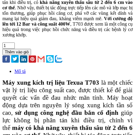
tán khi điều trị, có
khả năng xuyên thấu sâu từ 2 đến 6 cm vào
cơ thể
. Nhờ vậy, thiết bị tác động trực tiếp lên các mô và lớp mạc bị
tổn thương, giúp phục hồi căng cơ, phá vỡ các vùng kết dính và
mang lại hiệu quả giảm đau, kháng viêm mạnh mẽ.
Với cường độ
lên tới 12 Bar và công suất 400W
, T703 được xem là một công cụ
hiệu quả trong việc phục hồi chức năng và điều trị các bệnh lý cơ
xương khớp.
Thêm vào giỏ
Mô tả
Máy xung kích trị liệu Texua T703
là một chiếc
vật lý trị liệu công suất cao, được thiết kế để giải
quyết các vấn đề đau nhức mãn tính. Máy hoạt
động dựa trên nguyên lý sóng xung kích tần số
cao,
sử dụng công nghệ đầu bắn cố định
giúp
lực không bị phân tán khi điều trị, chính vì
thế
máy có khả năng xuyên thấu sâu từ 2 đến 6