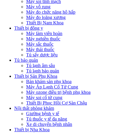
Máy soi tĩnh mạch
Máy vỗ rung
Máy đo chức năng hô hấp
Máy đo loãng xương
Thiết Bị Nam Khoa
Thiết bị đông y
Máy làm viên hoàn
Máy nghiền thuốc
Máy sắc thuốc
Máy thái thuốc
Tủ sấy dược liệu
Tủ bảo quản
Tủ lạnh âm sâu
Tủ lạnh bảo quản
Thiết bị Sản Phụ Khoa
Bàn khám sản phụ khoa
Máy Áp Lạnh Cổ Tử Cung
Máy ozone điều trị bệnh phụ khoa
Máy soi cổ tử cung
Thiết Bị Phục Hồi Cơ Sàn Chậu
Nội thất phòng khám
Giường bệnh y tế
Tủ thuốc y tế đa năng
Xe di chuyển bệnh nhân
Thiết bị Nha Khoa