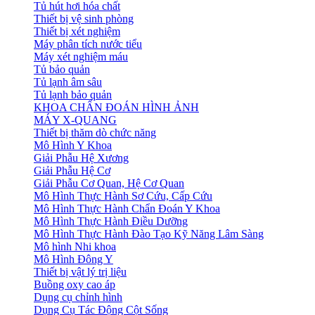
Tủ hút hơi hóa chất
Thiết bị vệ sinh phòng
Thiết bị xét nghiệm
Máy phân tích nước tiểu
Máy xét nghiệm máu
Tủ bảo quản
Tủ lạnh âm sâu
Tủ lạnh bảo quản
KHOA CHẨN ĐOÁN HÌNH ẢNH
MÁY X-QUANG
Thiết bị thăm dò chức năng
Mô Hình Y Khoa
Giải Phẫu Hệ Xương
Giải Phẫu Hệ Cơ
Giải Phẫu Cơ Quan, Hệ Cơ Quan
Mô Hình Thực Hành Sơ Cứu, Cấp Cứu
Mô Hình Thực Hành Chẩn Đoán Y Khoa
Mô Hình Thực Hành Điều Dưỡng
Mô Hình Thực Hành Đào Tạo Kỹ Năng Lâm Sàng
Mô hình Nhi khoa
Mô Hình Đông Y
Thiết bị vật lý trị liệu
Buồng oxy cao áp
Dụng cụ chỉnh hình
Dụng Cụ Tác Động Cột Sống