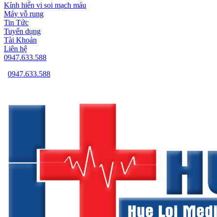
Kính hiển vi soi mạch máu
Máy vỗ rung
Tin Tức
Tuyển dụng
Tài Khoản
Liên hệ
0947.633.588
0947.633.588