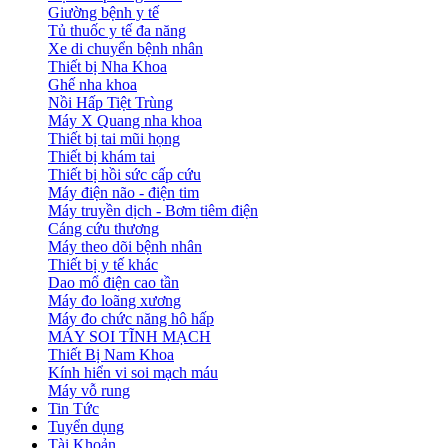
Giường bệnh y tế
Tủ thuốc y tế đa năng
Xe di chuyển bệnh nhân
Thiết bị Nha Khoa
Ghế nha khoa
Nồi Hấp Tiệt Trùng
Máy X Quang nha khoa
Thiết bị tai mũi họng
Thiết bị khám tai
Thiết bị hồi sức cấp cứu
Máy điện não - điện tim
Máy truyền dịch - Bơm tiêm điện
Cáng cứu thương
Máy theo dõi bệnh nhân
Thiết bị y tế khác
Dao mổ điện cao tần
Máy đo loãng xương
Máy đo chức năng hô hấp
MÁY SOI TĨNH MẠCH
Thiết Bị Nam Khoa
Kính hiển vi soi mạch máu
Máy vỗ rung
Tin Tức
Tuyển dụng
Tài Khoản