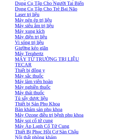
Dụng Cụ Tập Cho Người Tai Biến
Dụng Cụ Tập Cho Trẻ Bại Não
Laser trị liệu
Máy nén ép trị liệu
Máy siêu âm trị liệu
Máy xung kích
Máy điện trị liệu
Vi sóng trị liệu
Giường kéo giãn
Máy Terahertz
MÁY TỪ TRƯỜNG TRỊ LIỆU
TECAR
Thiết bị đông y
Máy sắc thuốc
Máy làm viên hoàn
Máy nghiền thuốc
Máy thái thuốc
Tủ sấy dược liệu
Thiết bị Sản Phụ Khoa
Bàn khám sản phụ khoa
Máy Ozone điều trị bệnh phụ khoa
Máy soi cổ tử cung
Máy Áp Lạnh Cổ Tử Cung
Thiết Bị Phục Hồi Cơ Sàn Chậu
Nội thất phòng khám