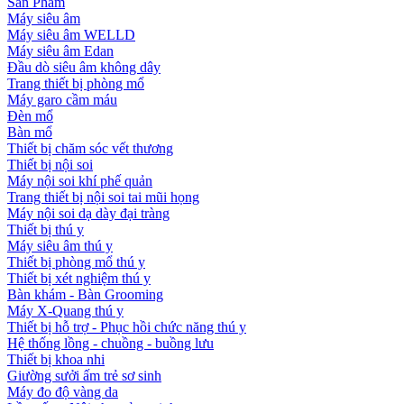
Sản Phẩm
Máy siêu âm
Máy siêu âm WELLD
Máy siêu âm Edan
Đầu dò siêu âm không dây
Trang thiết bị phòng mổ
Máy garo cầm máu
Đèn mổ
Bàn mổ
Thiết bị chăm sóc vết thương
Thiết bị nội soi
Máy nội soi khí phế quản
Trang thiết bị nội soi tai mũi họng
Máy nội soi dạ dày đại tràng
Thiết bị thú y
Máy siêu âm thú y
Thiết bị phòng mổ thú y
Thiết bị xét nghiệm thú y
Bàn khám - Bàn Grooming
Máy X-Quang thú y
Thiết bị hỗ trợ - Phục hồi chức năng thú y
Hệ thống lồng - chuồng - buồng lưu
Thiết bị khoa nhi
Giường sưởi ấm trẻ sơ sinh
Máy đo độ vàng da