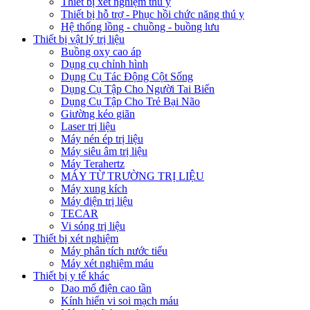
Thiết bị xét nghiệm thú y
Thiết bị hỗ trợ - Phục hồi chức năng thú y
Hệ thống lồng - chuồng - buồng lưu
Thiết bị vật lý trị liệu
Buồng oxy cao áp
Dụng cụ chỉnh hình
Dụng Cụ Tác Động Cột Sống
Dụng Cụ Tập Cho Người Tai Biến
Dụng Cụ Tập Cho Trẻ Bại Não
Giường kéo giãn
Laser trị liệu
Máy nén ép trị liệu
Máy siêu âm trị liệu
Máy Terahertz
MÁY TỪ TRƯỜNG TRỊ LIỆU
Máy xung kích
Máy điện trị liệu
TECAR
Vi sóng trị liệu
Thiết bị xét nghiệm
Máy phân tích nước tiểu
Máy xét nghiệm máu
Thiết bị y tế khác
Dao mổ điện cao tần
Kính hiển vi soi mạch máu