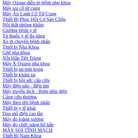
Máy Ozone điều trị bệnh phụ khoa
Máy soi cổ tử cung
Máy Áp Lạnh Cổ Tử Cung
Thiết Bị Phục Hồi Cơ Sàn Chậu
Nội thất phòng khám
Giường bệnh y tế
Tủ thuốc y tế đa năng
Xe di chuyển bệnh nhân
Thiết bị Nha Khoa
Ghế nha khoa
Nồi Hấp Tiệt Trùng
Máy X Quang nha khoa
Thiết bị tai mũi họng
Thiết bị khám tai
Thiết bị hồi sức cấp cứu
Máy điện não - điện tim
Máy truyền dịch - Bơm tiêm điện
Cáng cứu thương
Máy theo dõi bệnh nhân
Thiết bị y tế khác
Dao mổ điện cao tần
Máy đo loãng xương
Máy đo chức năng hô hấp
MÁY SOI TĨNH MẠCH
Thiết Bị Nam Khoa