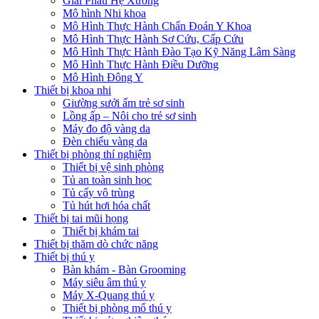
Giải Phẫu Hệ Xương
Mô hình Nhi khoa
Mô Hình Thực Hành Chẩn Đoán Y Khoa
Mô Hình Thực Hành Sơ Cứu, Cấp Cứu
Mô Hình Thực Hành Đào Tạo Kỹ Năng Lâm Sàng
Mô Hình Thực Hành Điều Dưỡng
Mô Hình Đông Y
Thiết bị khoa nhi
Giường sưởi ấm trẻ sơ sinh
Lồng ấp – Nôi cho trẻ sơ sinh
Máy đo độ vàng da
Đèn chiếu vàng da
Thiết bị phòng thí nghiệm
Thiết bị vệ sinh phòng
Tủ an toàn sinh học
Tủ cấy vô trùng
Tủ hút hơi hóa chất
Thiết bị tai mũi họng
Thiết bị khám tai
Thiết bị thăm dò chức năng
Thiết bị thú y
Bàn khám - Bàn Grooming
Máy siêu âm thú y
Máy X-Quang thú y
Thiết bị phòng mổ thú y