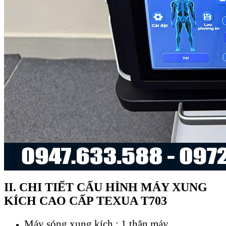
II. CHI TIẾT CẤU HÌNH MÁY XUNG
KÍCH CAO CẤP TEXUA T703
Máy sóng xung kích : 1 thân máy