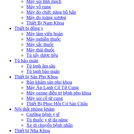
Máy soi tĩnh mạch
Máy vỗ rung
Máy đo chức năng hô hấp
Máy đo loãng xương
Thiết Bị Nam Khoa
Thiết bị đông y
Máy làm viên hoàn
Máy nghiền thuốc
Máy sắc thuốc
Máy thái thuốc
Tủ sấy dược liệu
Tủ bảo quản
Tủ lạnh âm sâu
Tủ lạnh bảo quản
Thiết bị Sản Phụ Khoa
Bàn khám sản phụ khoa
Máy Áp Lạnh Cổ Tử Cung
Máy ozone điều trị bệnh phụ khoa
Máy soi cổ tử cung
Thiết Bị Phục Hồi Cơ Sàn Chậu
Nội thất phòng khám
Giường bệnh y tế
Tủ thuốc y tế đa năng
Xe di chuyển bệnh nhân
Thiết bị Nha Khoa