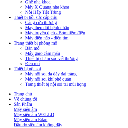
Ghế nha khoa
Máy X Quang nha khoa
Nồi Hấp Tiệt Trùng
Thiết bị hồi sức cấp cứu
Cáng cứu thương
Máy theo dõi bệnh nhân
Máy truyền dịch - Bơm tiêm điện
Máy điện não - điện tim
Trang thiết bị phòng mổ
Bàn mổ
Máy garo cầm máu
Thiết bị chăm sóc vết thương
Đèn mổ
Thiết bị nội soi
Máy nội soi dạ dày đại tràng
Máy nội soi khí phế quản
Trang thiết bị nội soi tai mũi họng
Trang chủ
Về chúng tôi
Sản Phẩm
Máy siêu âm
Máy siêu âm WELLD
Máy siêu âm Edan
Đầu dò siêu âm không dây