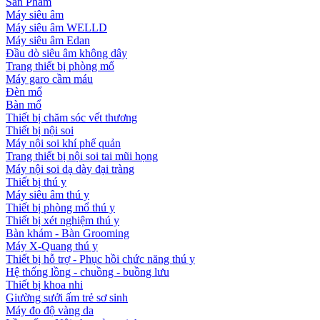
Sản Phẩm
Máy siêu âm
Máy siêu âm WELLD
Máy siêu âm Edan
Đầu dò siêu âm không dây
Trang thiết bị phòng mổ
Máy garo cầm máu
Đèn mổ
Bàn mổ
Thiết bị chăm sóc vết thương
Thiết bị nội soi
Máy nội soi khí phế quản
Trang thiết bị nội soi tai mũi họng
Máy nội soi dạ dày đại tràng
Thiết bị thú y
Máy siêu âm thú y
Thiết bị phòng mổ thú y
Thiết bị xét nghiệm thú y
Bàn khám - Bàn Grooming
Máy X-Quang thú y
Thiết bị hỗ trợ - Phục hồi chức năng thú y
Hệ thống lồng - chuồng - buồng lưu
Thiết bị khoa nhi
Giường sưởi ấm trẻ sơ sinh
Máy đo độ vàng da