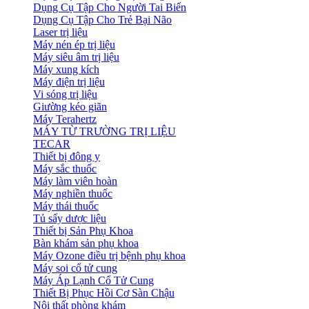
Dụng Cụ Tập Cho Người Tai Biến
Dụng Cụ Tập Cho Trẻ Bại Não
Laser trị liệu
Máy nén ép trị liệu
Máy siêu âm trị liệu
Máy xung kích
Máy điện trị liệu
Vi sóng trị liệu
Giường kéo giãn
Máy Terahertz
MÁY TỪ TRƯỜNG TRỊ LIỆU
TECAR
Thiết bị đông y
Máy sắc thuốc
Máy làm viên hoàn
Máy nghiền thuốc
Máy thái thuốc
Tủ sấy dược liệu
Thiết bị Sản Phụ Khoa
Bàn khám sản phụ khoa
Máy Ozone điều trị bệnh phụ khoa
Máy soi cổ tử cung
Máy Áp Lạnh Cổ Tử Cung
Thiết Bị Phục Hồi Cơ Sàn Chậu
Nội thất phòng khám