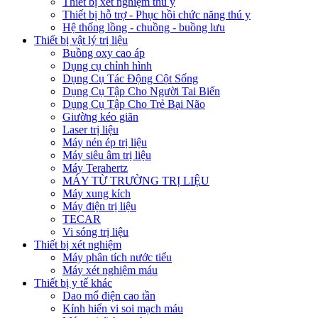
Thiết bị xét nghiệm thú y
Thiết bị hỗ trợ - Phục hồi chức năng thú y
Hệ thống lồng - chuồng - buồng lưu
Thiết bị vật lý trị liệu
Buồng oxy cao áp
Dụng cụ chỉnh hình
Dụng Cụ Tác Động Cột Sống
Dụng Cụ Tập Cho Người Tai Biến
Dụng Cụ Tập Cho Trẻ Bại Não
Giường kéo giãn
Laser trị liệu
Máy nén ép trị liệu
Máy siêu âm trị liệu
Máy Terahertz
MÁY TỪ TRƯỜNG TRỊ LIỆU
Máy xung kích
Máy điện trị liệu
TECAR
Vi sóng trị liệu
Thiết bị xét nghiệm
Máy phân tích nước tiểu
Máy xét nghiệm máu
Thiết bị y tế khác
Dao mổ điện cao tần
Kính hiển vi soi mạch máu