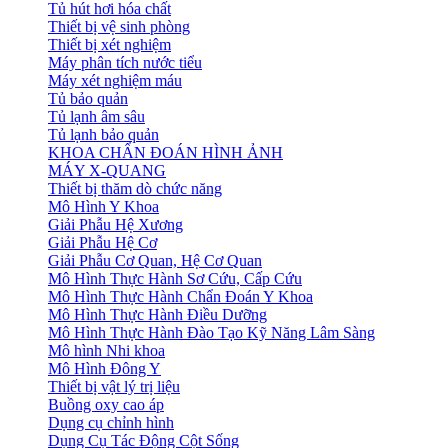
Tủ hút hơi hóa chất
Thiết bị vệ sinh phòng
Thiết bị xét nghiệm
Máy phân tích nước tiểu
Máy xét nghiệm máu
Tủ bảo quản
Tủ lạnh âm sâu
Tủ lạnh bảo quản
KHOA CHẨN ĐOÁN HÌNH ẢNH
MÁY X-QUANG
Thiết bị thăm dò chức năng
Mô Hình Y Khoa
Giải Phẫu Hệ Xương
Giải Phẫu Hệ Cơ
Giải Phẫu Cơ Quan, Hệ Cơ Quan
Mô Hình Thực Hành Sơ Cứu, Cấp Cứu
Mô Hình Thực Hành Chẩn Đoán Y Khoa
Mô Hình Thực Hành Điều Dưỡng
Mô Hình Thực Hành Đào Tạo Kỹ Năng Lâm Sàng
Mô hình Nhi khoa
Mô Hình Đông Y
Thiết bị vật lý trị liệu
Buồng oxy cao áp
Dụng cụ chỉnh hình
Dụng Cụ Tác Động Cột Sống