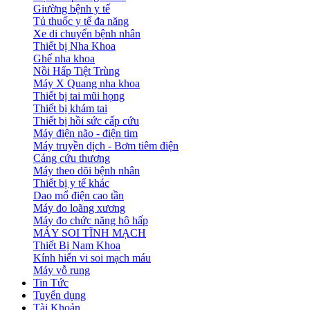
Giường bệnh y tế
Tủ thuốc y tế đa năng
Xe di chuyển bệnh nhân
Thiết bị Nha Khoa
Ghế nha khoa
Nồi Hấp Tiệt Trùng
Máy X Quang nha khoa
Thiết bị tai mũi họng
Thiết bị khám tai
Thiết bị hồi sức cấp cứu
Máy điện não - điện tim
Máy truyền dịch - Bơm tiêm điện
Cáng cứu thương
Máy theo dõi bệnh nhân
Thiết bị y tế khác
Dao mổ điện cao tần
Máy đo loãng xương
Máy đo chức năng hô hấp
MÁY SOI TĨNH MẠCH
Thiết Bị Nam Khoa
Kính hiển vi soi mạch máu
Máy vỗ rung
Tin Tức
Tuyển dụng
Tài Khoản