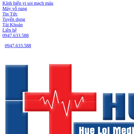
Kính hiển vi soi mạch máu
Máy vỗ rung
Tin Tức
Tuyển dụng
Tài Khoản
Liên hệ
0947.633.588
0947.633.588