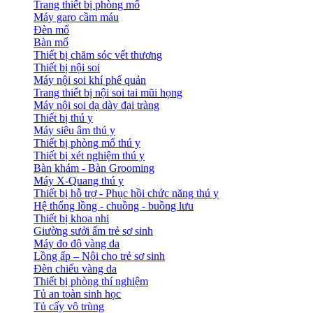
Trang thiết bị phòng mổ
Máy garo cầm máu
Đèn mổ
Bàn mổ
Thiết bị chăm sóc vết thương
Thiết bị nội soi
Máy nội soi khí phế quản
Trang thiết bị nội soi tai mũi họng
Máy nội soi dạ dày đại tràng
Thiết bị thú y
Máy siêu âm thú y
Thiết bị phòng mổ thú y
Thiết bị xét nghiệm thú y
Bàn khám - Bàn Grooming
Máy X-Quang thú y
Thiết bị hỗ trợ - Phục hồi chức năng thú y
Hệ thống lồng - chuồng - buồng lưu
Thiết bị khoa nhi
Giường sưởi ấm trẻ sơ sinh
Máy đo độ vàng da
Lồng ấp – Nôi cho trẻ sơ sinh
Đèn chiếu vàng da
Thiết bị phòng thí nghiệm
Tủ an toàn sinh học
Tủ cấy vô trùng