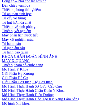
Lồng ấp – Nôi cho trẻ sơ sinh
Đèn chiếu vàng da
Thiết bị phòng thí nghiệm
Tủ an toàn sinh học
Tủ cấy vô trùng
Tủ hút hơi hóa chất
Thiết bị vệ sinh phòng
Thiết bị xét nghiệm
Máy phân tích nước tiểu
Máy xét nghiệm máu
Tủ bảo quản
Tủ lạnh âm sâu
Tủ lạnh bảo quản
KHOA CHẨN ĐOÁN HÌNH ẢNH
MÁY X-QUANG
Thiết bị thăm dò chức năng
Mô Hình Y Khoa
Giải Phẫu Hệ Xương
Giải Phẫu Hệ Cơ
Giải Phẫu Cơ Quan, Hệ Cơ Quan
Mô Hình Thực Hành Sơ Cứu, Cấp Cứu
Mô Hình Thực Hành Chẩn Đoán Y Khoa
Mô Hình Thực Hành Điều Dưỡng
Mô Hình Thực Hành Đào Tạo Kỹ Năng Lâm Sàng
Mô hình Nhi khoa