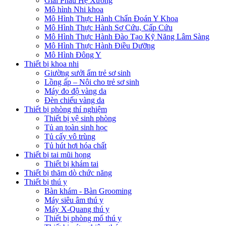
Giải Phẫu Hệ Xương
Mô hình Nhi khoa
Mô Hình Thực Hành Chẩn Đoán Y Khoa
Mô Hình Thực Hành Sơ Cứu, Cấp Cứu
Mô Hình Thực Hành Đào Tạo Kỹ Năng Lâm Sàng
Mô Hình Thực Hành Điều Dưỡng
Mô Hình Đông Y
Thiết bị khoa nhi
Giường sưởi ấm trẻ sơ sinh
Lồng ấp – Nôi cho trẻ sơ sinh
Máy đo độ vàng da
Đèn chiếu vàng da
Thiết bị phòng thí nghiệm
Thiết bị vệ sinh phòng
Tủ an toàn sinh học
Tủ cấy vô trùng
Tủ hút hơi hóa chất
Thiết bị tai mũi họng
Thiết bị khám tai
Thiết bị thăm dò chức năng
Thiết bị thú y
Bàn khám - Bàn Grooming
Máy siêu âm thú y
Máy X-Quang thú y
Thiết bị phòng mổ thú y