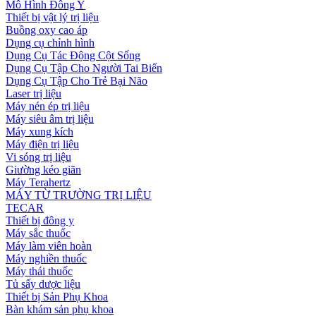
Mô Hình Đông Y
Thiết bị vật lý trị liệu
Buồng oxy cao áp
Dụng cụ chỉnh hình
Dụng Cụ Tác Động Cột Sống
Dụng Cụ Tập Cho Người Tai Biến
Dụng Cụ Tập Cho Trẻ Bại Não
Laser trị liệu
Máy nén ép trị liệu
Máy siêu âm trị liệu
Máy xung kích
Máy điện trị liệu
Vi sóng trị liệu
Giường kéo giãn
Máy Terahertz
MÁY TỪ TRƯỜNG TRỊ LIỆU
TECAR
Thiết bị đông y
Máy sắc thuốc
Máy làm viên hoàn
Máy nghiền thuốc
Máy thái thuốc
Tủ sấy dược liệu
Thiết bị Sản Phụ Khoa
Bàn khám sản phụ khoa