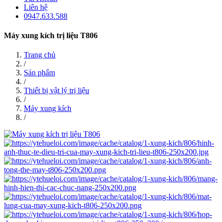
Liên hệ
0947.633.588
Máy xung kích trị liệu T806
Trang chủ
/
Sản phẩm
/
Thiết bị vật lý trị liệu
/
Máy xung kích
/