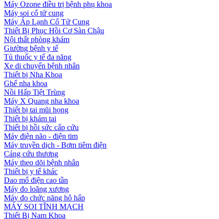
Máy Ozone điều trị bệnh phụ khoa
Máy soi cổ tử cung
Máy Áp Lạnh Cổ Tử Cung
Thiết Bị Phục Hồi Cơ Sàn Chậu
Nội thất phòng khám
Giường bệnh y tế
Tủ thuốc y tế đa năng
Xe di chuyển bệnh nhân
Thiết bị Nha Khoa
Ghế nha khoa
Nồi Hấp Tiệt Trùng
Máy X Quang nha khoa
Thiết bị tai mũi họng
Thiết bị khám tai
Thiết bị hồi sức cấp cứu
Máy điện não - điện tim
Máy truyền dịch - Bơm tiêm điện
Cáng cứu thương
Máy theo dõi bệnh nhân
Thiết bị y tế khác
Dao mổ điện cao tần
Máy đo loãng xương
Máy đo chức năng hô hấp
MÁY SOI TĨNH MẠCH
Thiết Bị Nam Khoa