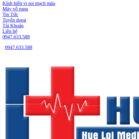
Kính hiển vi soi mạch máu
Máy vỗ rung
Tin Tức
Tuyển dụng
Tài Khoản
Liên hệ
0947.633.588
0947.633.588