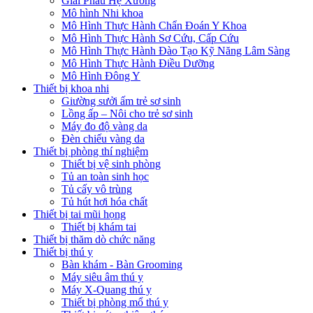
Giải Phẫu Hệ Xương
Mô hình Nhi khoa
Mô Hình Thực Hành Chẩn Đoán Y Khoa
Mô Hình Thực Hành Sơ Cứu, Cấp Cứu
Mô Hình Thực Hành Đào Tạo Kỹ Năng Lâm Sàng
Mô Hình Thực Hành Điều Dưỡng
Mô Hình Đông Y
Thiết bị khoa nhi
Giường sưởi ấm trẻ sơ sinh
Lồng ấp – Nôi cho trẻ sơ sinh
Máy đo độ vàng da
Đèn chiếu vàng da
Thiết bị phòng thí nghiệm
Thiết bị vệ sinh phòng
Tủ an toàn sinh học
Tủ cấy vô trùng
Tủ hút hơi hóa chất
Thiết bị tai mũi họng
Thiết bị khám tai
Thiết bị thăm dò chức năng
Thiết bị thú y
Bàn khám - Bàn Grooming
Máy siêu âm thú y
Máy X-Quang thú y
Thiết bị phòng mổ thú y