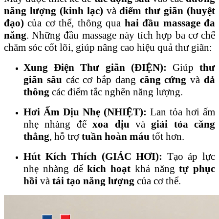
năng lượng (kinh lạc)
và
điểm thư giãn (huyệt
đạo)
của cơ thể, thông qua
hai đầu massage đa
năng
. Những đầu massage này tích hợp ba cơ chế
chăm sóc cốt lõi, giúp nâng cao hiệu quả thư giãn:
Xung Điện Thư giãn (ĐIỆN):
Giúp
thư
giãn sâu
các cơ bắp đang
căng cứng
và
đả
thông
các điểm tắc nghẽn năng lượng.
Hơi Ấm Dịu Nhẹ (NHIỆT):
Lan tỏa hơi ấm
nhẹ nhàng để
xoa dịu
và
giải tỏa căng
thẳng
, hỗ trợ
tuần hoàn máu
tốt hơn.
Hút Kích Thích (GIÁC HƠI):
Tạo áp lực
nhẹ nhàng để
kích hoạt
khả năng
tự phục
hồi
và
tái tạo năng lượng
của cơ thể.