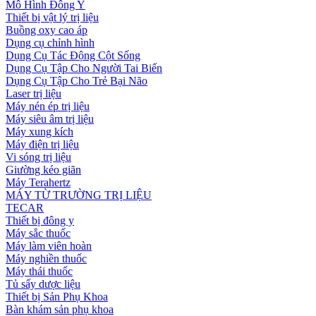
Mô Hình Đông Y
Thiết bị vật lý trị liệu
Buồng oxy cao áp
Dụng cụ chỉnh hình
Dụng Cụ Tác Động Cột Sống
Dụng Cụ Tập Cho Người Tai Biến
Dụng Cụ Tập Cho Trẻ Bại Não
Laser trị liệu
Máy nén ép trị liệu
Máy siêu âm trị liệu
Máy xung kích
Máy điện trị liệu
Vi sóng trị liệu
Giường kéo giãn
Máy Terahertz
MÁY TỪ TRƯỜNG TRỊ LIỆU
TECAR
Thiết bị đông y
Máy sắc thuốc
Máy làm viên hoàn
Máy nghiền thuốc
Máy thái thuốc
Tủ sấy dược liệu
Thiết bị Sản Phụ Khoa
Bàn khám sản phụ khoa