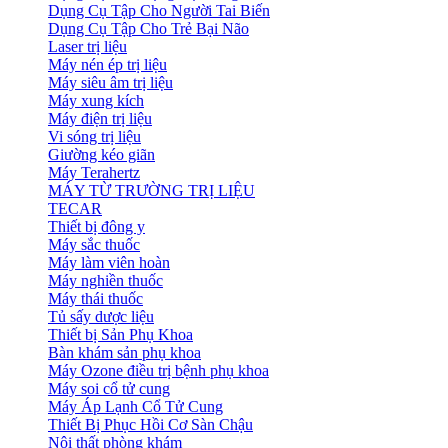
Dụng Cụ Tập Cho Người Tai Biến
Dụng Cụ Tập Cho Trẻ Bại Não
Laser trị liệu
Máy nén ép trị liệu
Máy siêu âm trị liệu
Máy xung kích
Máy điện trị liệu
Vi sóng trị liệu
Giường kéo giãn
Máy Terahertz
MÁY TỪ TRƯỜNG TRỊ LIỆU
TECAR
Thiết bị đông y
Máy sắc thuốc
Máy làm viên hoàn
Máy nghiền thuốc
Máy thái thuốc
Tủ sấy dược liệu
Thiết bị Sản Phụ Khoa
Bàn khám sản phụ khoa
Máy Ozone điều trị bệnh phụ khoa
Máy soi cổ tử cung
Máy Áp Lạnh Cổ Tử Cung
Thiết Bị Phục Hồi Cơ Sàn Chậu
Nội thất phòng khám