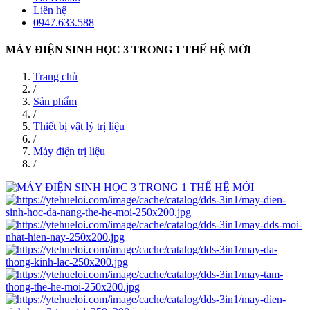
Liên hệ
0947.633.588
MÁY ĐIỆN SINH HỌC 3 TRONG 1 THẾ HỆ MỚI
Trang chủ
/
Sản phẩm
/
Thiết bị vật lý trị liệu
/
Máy điện trị liệu
/