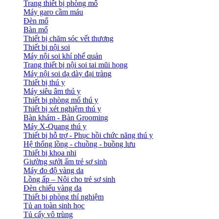
Trang thiết bị phòng mổ
Máy garo cầm máu
Đèn mổ
Bàn mổ
Thiết bị chăm sóc vết thương
Thiết bị nội soi
Máy nội soi khí phế quản
Trang thiết bị nội soi tai mũi họng
Máy nội soi dạ dày đại tràng
Thiết bị thú y
Máy siêu âm thú y
Thiết bị phòng mổ thú y
Thiết bị xét nghiệm thú y
Bàn khám - Bàn Grooming
Máy X-Quang thú y
Thiết bị hỗ trợ - Phục hồi chức năng thú y
Hệ thống lồng - chuồng - buồng lưu
Thiết bị khoa nhi
Giường sưởi ấm trẻ sơ sinh
Máy đo độ vàng da
Lồng ấp – Nôi cho trẻ sơ sinh
Đèn chiếu vàng da
Thiết bị phòng thí nghiệm
Tủ an toàn sinh học
Tủ cấy vô trùng