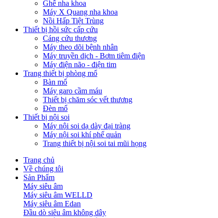
Ghế nha khoa
Máy X Quang nha khoa
Nồi Hấp Tiệt Trùng
Thiết bị hồi sức cấp cứu
Cáng cứu thương
Máy theo dõi bệnh nhân
Máy truyền dịch - Bơm tiêm điện
Máy điện não - điện tim
Trang thiết bị phòng mổ
Bàn mổ
Máy garo cầm máu
Thiết bị chăm sóc vết thương
Đèn mổ
Thiết bị nội soi
Máy nội soi dạ dày đại tràng
Máy nội soi khí phế quản
Trang thiết bị nội soi tai mũi họng
Trang chủ
Về chúng tôi
Sản Phẩm
Máy siêu âm
Máy siêu âm WELLD
Máy siêu âm Edan
Đầu dò siêu âm không dây