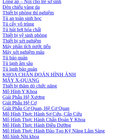
Lồng ấp – Nôi cho trẻ sơ sinh
Đèn chiếu vàng da
Thiết bị phòng thí nghiệm
Tủ an toàn sinh học
Tủ cấy vô trùng
Tủ hút hơi hóa chất
Thiết bị vệ sinh phòng
Thiết bị xét nghiệm
Máy phân tích nước tiểu
Máy xét nghiệm máu
Tủ bảo quản
Tủ lạnh âm sâu
Tủ lạnh bảo quản
KHOA CHẨN ĐOÁN HÌNH ẢNH
MÁY X-QUANG
Thiết bị thăm dò chức năng
Mô Hình Y Khoa
Giải Phẫu Hệ Xương
Giải Phẫu Hệ Cơ
Giải Phẫu Cơ Quan, Hệ Cơ Quan
Mô Hình Thực Hành Sơ Cứu, Cấp Cứu
Mô Hình Thực Hành Chẩn Đoán Y Khoa
Mô Hình Thực Hành Điều Dưỡng
Mô Hình Thực Hành Đào Tạo Kỹ Năng Lâm Sàng
Mô hình Nhi khoa