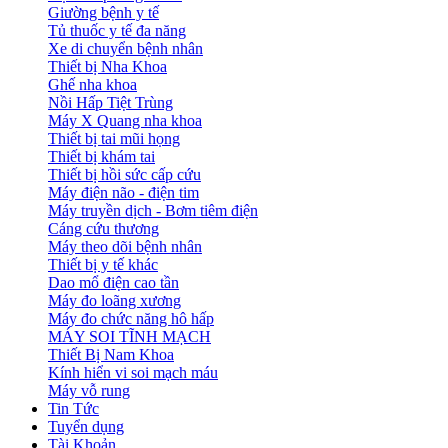
Giường bệnh y tế
Tủ thuốc y tế đa năng
Xe di chuyển bệnh nhân
Thiết bị Nha Khoa
Ghế nha khoa
Nồi Hấp Tiệt Trùng
Máy X Quang nha khoa
Thiết bị tai mũi họng
Thiết bị khám tai
Thiết bị hồi sức cấp cứu
Máy điện não - điện tim
Máy truyền dịch - Bơm tiêm điện
Cáng cứu thương
Máy theo dõi bệnh nhân
Thiết bị y tế khác
Dao mổ điện cao tần
Máy đo loãng xương
Máy đo chức năng hô hấp
MÁY SOI TĨNH MẠCH
Thiết Bị Nam Khoa
Kính hiển vi soi mạch máu
Máy vỗ rung
Tin Tức
Tuyển dụng
Tài Khoản