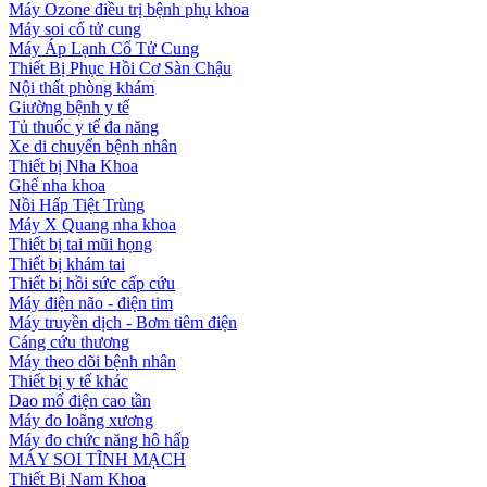
Máy Ozone điều trị bệnh phụ khoa
Máy soi cổ tử cung
Máy Áp Lạnh Cổ Tử Cung
Thiết Bị Phục Hồi Cơ Sàn Chậu
Nội thất phòng khám
Giường bệnh y tế
Tủ thuốc y tế đa năng
Xe di chuyển bệnh nhân
Thiết bị Nha Khoa
Ghế nha khoa
Nồi Hấp Tiệt Trùng
Máy X Quang nha khoa
Thiết bị tai mũi họng
Thiết bị khám tai
Thiết bị hồi sức cấp cứu
Máy điện não - điện tim
Máy truyền dịch - Bơm tiêm điện
Cáng cứu thương
Máy theo dõi bệnh nhân
Thiết bị y tế khác
Dao mổ điện cao tần
Máy đo loãng xương
Máy đo chức năng hô hấp
MÁY SOI TĨNH MẠCH
Thiết Bị Nam Khoa