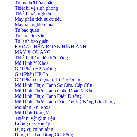
Tủ hút hơi hóa chất
Thiết bị vệ sinh phòng
Thiết bị xét nghiệm
Máy phân tích nước tiểu
Máy xét nghiệm máu
Tủ bảo quản
Tủ lạnh âm sâu
Tủ lạnh bảo quản
KHOA CHẨN ĐOÁN HÌNH ẢNH
MÁY X-QUANG
Thiết bị thăm dò chức năng
Mô Hình Y Khoa
Giải Phẫu Hệ Xương
Giải Phẫu Hệ Cơ
Giải Phẫu Cơ Quan, Hệ Cơ Quan
Mô Hình Thực Hành Sơ Cứu, Cấp Cứu
Mô Hình Thực Hành Chẩn Đoán Y Khoa
Mô Hình Thực Hành Điều Dưỡng
Mô Hình Thực Hành Đào Tạo Kỹ Năng Lâm Sàng
Mô hình Nhi khoa
Mô Hình Đông Y
Thiết bị vật lý trị liệu
Buồng oxy cao áp
Dụng cụ chỉnh hình
Dụng Cụ Tác Động Cột Sống