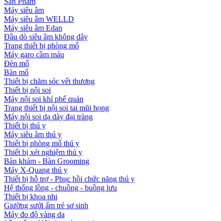
Sản Phẩm
Máy siêu âm
Máy siêu âm WELLD
Máy siêu âm Edan
Đầu dò siêu âm không dây
Trang thiết bị phòng mổ
Máy garo cầm máu
Đèn mổ
Bàn mổ
Thiết bị chăm sóc vết thương
Thiết bị nội soi
Máy nội soi khí phế quản
Trang thiết bị nội soi tai mũi họng
Máy nội soi dạ dày đại tràng
Thiết bị thú y
Máy siêu âm thú y
Thiết bị phòng mổ thú y
Thiết bị xét nghiệm thú y
Bàn khám - Bàn Grooming
Máy X-Quang thú y
Thiết bị hỗ trợ - Phục hồi chức năng thú y
Hệ thống lồng - chuồng - buồng lưu
Thiết bị khoa nhi
Giường sưởi ấm trẻ sơ sinh
Máy đo độ vàng da