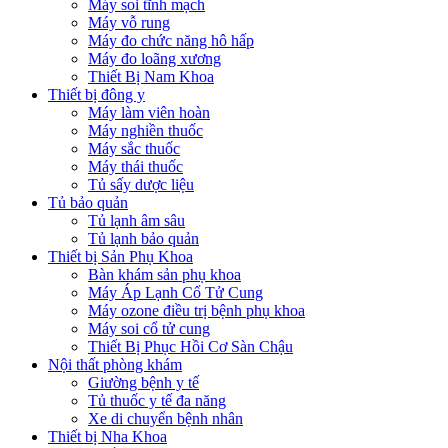
Máy soi tĩnh mạch
Máy vỗ rung
Máy đo chức năng hô hấp
Máy đo loãng xương
Thiết Bị Nam Khoa
Thiết bị đông y
Máy làm viên hoàn
Máy nghiền thuốc
Máy sắc thuốc
Máy thái thuốc
Tủ sấy dược liệu
Tủ bảo quản
Tủ lạnh âm sâu
Tủ lạnh bảo quản
Thiết bị Sản Phụ Khoa
Bàn khám sản phụ khoa
Máy Áp Lạnh Cổ Tử Cung
Máy ozone điều trị bệnh phụ khoa
Máy soi cổ tử cung
Thiết Bị Phục Hồi Cơ Sàn Chậu
Nội thất phòng khám
Giường bệnh y tế
Tủ thuốc y tế đa năng
Xe di chuyển bệnh nhân
Thiết bị Nha Khoa