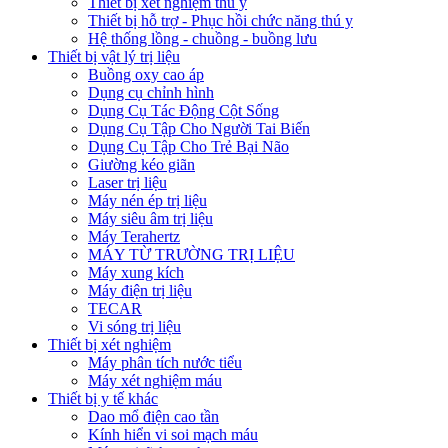
Thiết bị xét nghiệm thú y
Thiết bị hỗ trợ - Phục hồi chức năng thú y
Hệ thống lồng - chuồng - buồng lưu
Thiết bị vật lý trị liệu
Buồng oxy cao áp
Dụng cụ chỉnh hình
Dụng Cụ Tác Động Cột Sống
Dụng Cụ Tập Cho Người Tai Biến
Dụng Cụ Tập Cho Trẻ Bại Não
Giường kéo giãn
Laser trị liệu
Máy nén ép trị liệu
Máy siêu âm trị liệu
Máy Terahertz
MÁY TỪ TRƯỜNG TRỊ LIỆU
Máy xung kích
Máy điện trị liệu
TECAR
Vi sóng trị liệu
Thiết bị xét nghiệm
Máy phân tích nước tiểu
Máy xét nghiệm máu
Thiết bị y tế khác
Dao mổ điện cao tần
Kính hiển vi soi mạch máu