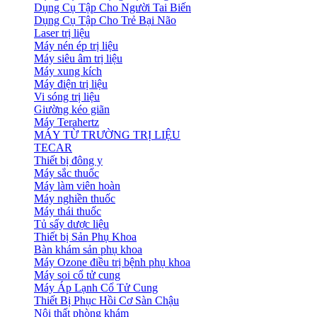
Dụng Cụ Tập Cho Người Tai Biến
Dụng Cụ Tập Cho Trẻ Bại Não
Laser trị liệu
Máy nén ép trị liệu
Máy siêu âm trị liệu
Máy xung kích
Máy điện trị liệu
Vi sóng trị liệu
Giường kéo giãn
Máy Terahertz
MÁY TỪ TRƯỜNG TRỊ LIỆU
TECAR
Thiết bị đông y
Máy sắc thuốc
Máy làm viên hoàn
Máy nghiền thuốc
Máy thái thuốc
Tủ sấy dược liệu
Thiết bị Sản Phụ Khoa
Bàn khám sản phụ khoa
Máy Ozone điều trị bệnh phụ khoa
Máy soi cổ tử cung
Máy Áp Lạnh Cổ Tử Cung
Thiết Bị Phục Hồi Cơ Sàn Chậu
Nội thất phòng khám