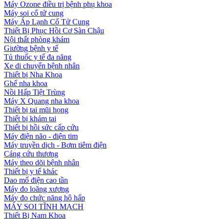
Máy Ozone điều trị bệnh phụ khoa
Máy soi cổ tử cung
Máy Áp Lạnh Cổ Tử Cung
Thiết Bị Phục Hồi Cơ Sàn Chậu
Nội thất phòng khám
Giường bệnh y tế
Tủ thuốc y tế đa năng
Xe di chuyển bệnh nhân
Thiết bị Nha Khoa
Ghế nha khoa
Nồi Hấp Tiệt Trùng
Máy X Quang nha khoa
Thiết bị tai mũi họng
Thiết bị khám tai
Thiết bị hồi sức cấp cứu
Máy điện não - điện tim
Máy truyền dịch - Bơm tiêm điện
Cáng cứu thương
Máy theo dõi bệnh nhân
Thiết bị y tế khác
Dao mổ điện cao tần
Máy đo loãng xương
Máy đo chức năng hô hấp
MÁY SOI TĨNH MẠCH
Thiết Bị Nam Khoa