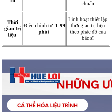
ra
chuẩn
Linh hoạt thiết lập
Thời
Điều chỉnh từ:
1-99
thời gian trị liệu
gian trị
phút
theo phác đồ của
liệu
bác sĩ