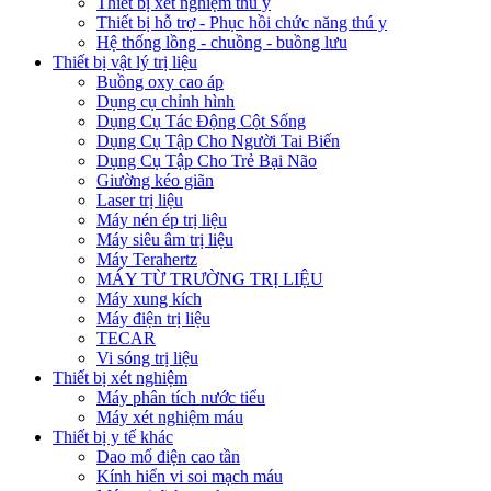
Thiết bị xét nghiệm thú y
Thiết bị hỗ trợ - Phục hồi chức năng thú y
Hệ thống lồng - chuồng - buồng lưu
Thiết bị vật lý trị liệu
Buồng oxy cao áp
Dụng cụ chỉnh hình
Dụng Cụ Tác Động Cột Sống
Dụng Cụ Tập Cho Người Tai Biến
Dụng Cụ Tập Cho Trẻ Bại Não
Giường kéo giãn
Laser trị liệu
Máy nén ép trị liệu
Máy siêu âm trị liệu
Máy Terahertz
MÁY TỪ TRƯỜNG TRỊ LIỆU
Máy xung kích
Máy điện trị liệu
TECAR
Vi sóng trị liệu
Thiết bị xét nghiệm
Máy phân tích nước tiểu
Máy xét nghiệm máu
Thiết bị y tế khác
Dao mổ điện cao tần
Kính hiển vi soi mạch máu