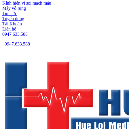
Kính hiển vi soi mạch máu
Máy vỗ rung
Tin Tức
Tuyển dụng
Tài Khoản
Liên hệ
0947.633.588
0947.633.588