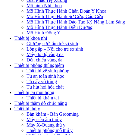
Giải Phẫu Hệ Xương
Mô hình Nhi khoa
Mô Hình Thực Hành Chẩn Đoán Y Khoa
Mô Hình Thực Hành Sơ Cứu, Cấp Cứu
Mô Hình Thực Hành Đào Tạo Kỹ Năng Lâm Sàng
Mô Hình Thực Hành Điều Dưỡng
Mô Hình Đông Y
Thiết bị khoa nhi
Giường sưởi ấm trẻ sơ sinh
Lồng ấp – Nôi cho trẻ sơ sinh
Máy đo độ vàng da
Đèn chiếu vàng da
Thiết bị phòng thí nghiệm
Thiết bị vệ sinh phòng
Tủ an toàn sinh học
Tủ cấy vô trùng
Tủ hút hơi hóa chất
Thiết bị tai mũi họng
Thiết bị khám tai
Thiết bị thăm dò chức năng
Thiết bị thú y
Bàn khám - Bàn Grooming
Máy siêu âm thú y
Máy X-Quang thú y
Thiết bị phòng mổ thú y