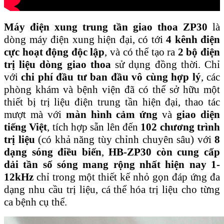
Máy điện xung trung tần giao thoa ZP30
là
dòng máy điện xung hiện đại, có tới
4 kênh điện
cực hoạt động độc lập
, và có thể tạo ra
2 bộ điện
trị liệu dòng giao thoa
sử dụng đồng thời. Chỉ
với
chi phí đầu tư ban đầu vô cùng hợp lý
, các
phòng khám và bệnh viện đã có thể sở hữu một
thiết bị trị liệu điện trung tần hiện đại, thao tác
mượt mà với
màn hình cảm ứng
và
giao diện
tiếng Việt
, tích hợp sẵn lên đến
102 chương trình
trị liệu
(có khả năng tùy chỉnh chuyên sâu) với
8
dạng sóng điều biến
,
HB-ZP30 còn cung cấp
dải tần số sóng mang rộng nhất hiện nay 1-
12kHz
chỉ trong một thiết kế nhỏ gọn đáp ứng đa
dạng nhu cầu trị liệu, cá thể hóa trị liệu cho từng
ca bệnh cụ thể.