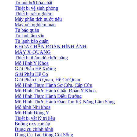
Tủ hút hơi hóa chất
Thiết bị vệ sinh phòng
Thiết bị xét nghiệm
Máy phân tích nước tiểu
Máy xét nghiệm máu
Tủ bảo quản
Tủ lạnh âm sâu
Tủ lạnh bảo quản
KHOA CHẨN ĐOÁN HÌNH ẢNH
MÁY X-QUANG
Thiết bị thăm dò chức năng
Mô Hình Y Khoa
Giải Phẫu Hệ Xương
Giải Phẫu Hệ Cơ
Giải Phẫu Cơ Quan, Hệ Cơ Quan
Mô Hình Thực Hành Sơ Cứu, Cấp Cứu
Mô Hình Thực Hành Chẩn Đoán Y Khoa
Mô Hình Thực Hành Điều Dưỡng
Mô Hình Thực Hành Đào Tạo Kỹ Năng Lâm Sàng
Mô hình Nhi khoa
Mô Hình Đông Y
Thiết bị vật lý trị liệu
Buồng oxy cao áp
Dụng cụ chỉnh hình
Dụng Cụ Tác Động Cột Sống