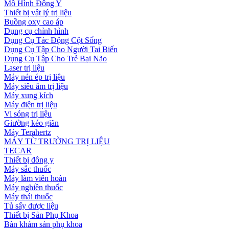
Mô Hình Đông Y
Thiết bị vật lý trị liệu
Buồng oxy cao áp
Dụng cụ chỉnh hình
Dụng Cụ Tác Động Cột Sống
Dụng Cụ Tập Cho Người Tai Biến
Dụng Cụ Tập Cho Trẻ Bại Não
Laser trị liệu
Máy nén ép trị liệu
Máy siêu âm trị liệu
Máy xung kích
Máy điện trị liệu
Vi sóng trị liệu
Giường kéo giãn
Máy Terahertz
MÁY TỪ TRƯỜNG TRỊ LIỆU
TECAR
Thiết bị đông y
Máy sắc thuốc
Máy làm viên hoàn
Máy nghiền thuốc
Máy thái thuốc
Tủ sấy dược liệu
Thiết bị Sản Phụ Khoa
Bàn khám sản phụ khoa