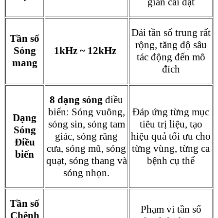
gian cài đặt
Dải tần số trung rất
Tần số
rộng, tăng độ sâu
Sóng
1kHz ~ 12kHz
tác động đến mô
mang
đích
8 dạng sóng
điều
biến: Sóng vuông,
Đáp ứng từng mục
Dạng
sóng sin, sóng tam
tiêu trị liệu, tạo
Sóng
giác, sóng răng
hiệu quả tối ưu cho
Điều
cưa, sóng mũ, sóng
từng vùng, từng ca
biến
quạt, sóng thang và
bệnh cụ thể
sóng nhọn.
Tần số
Phạm vi tần số
Chênh