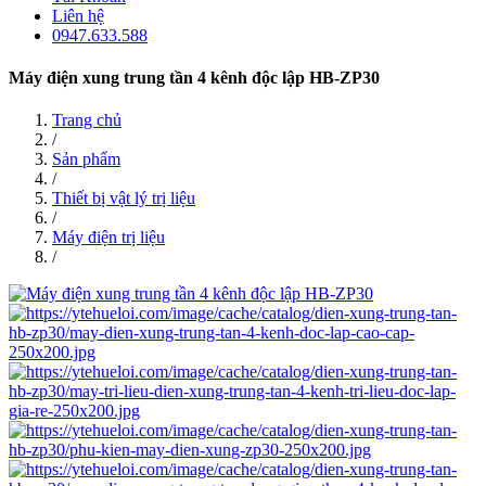
Liên hệ
0947.633.588
Máy điện xung trung tần 4 kênh độc lập HB-ZP30
Trang chủ
/
Sản phẩm
/
Thiết bị vật lý trị liệu
/
Máy điện trị liệu
/