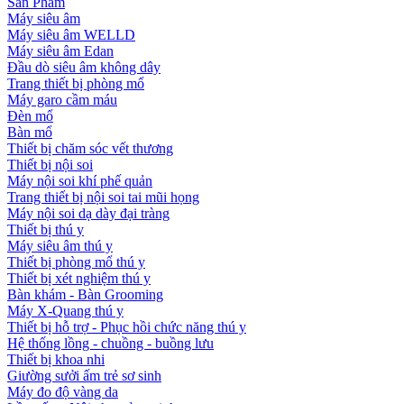
Sản Phẩm
Máy siêu âm
Máy siêu âm WELLD
Máy siêu âm Edan
Đầu dò siêu âm không dây
Trang thiết bị phòng mổ
Máy garo cầm máu
Đèn mổ
Bàn mổ
Thiết bị chăm sóc vết thương
Thiết bị nội soi
Máy nội soi khí phế quản
Trang thiết bị nội soi tai mũi họng
Máy nội soi dạ dày đại tràng
Thiết bị thú y
Máy siêu âm thú y
Thiết bị phòng mổ thú y
Thiết bị xét nghiệm thú y
Bàn khám - Bàn Grooming
Máy X-Quang thú y
Thiết bị hỗ trợ - Phục hồi chức năng thú y
Hệ thống lồng - chuồng - buồng lưu
Thiết bị khoa nhi
Giường sưởi ấm trẻ sơ sinh
Máy đo độ vàng da