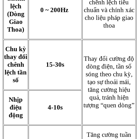
chênh lệch tiêu
lệch
0 ~ 200Hz
chuẩn và chính xác
(Dòng
cho liệu pháp giao
Giao
thoa
Thoa)
Chu kỳ
thay đổi
Thay đổi cường độ
chênh
15-30s
dòng điện, tần số
lệch tần
sóng theo chu kỳ,
số
tạo sự thoải mái,
tăng cường hiệu
quả, tránh hiện
Nhịp
tượng “quen dòng”
điệu
4-10s
động
Tăng cường tuần