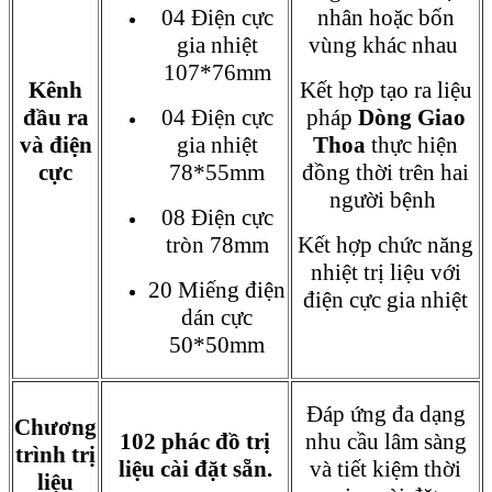
04 Điện cực
nhân hoặc bốn
gia nhiệt
vùng khác nhau
107*76mm
Kênh
Kết hợp tạo ra liệu
đầu ra
04 Điện cực
pháp
Dòng Giao
và điện
gia nhiệt
Thoa
thực hiện
cực
78*55mm
đồng thời trên hai
người bệnh
08 Điện cực
tròn 78mm
Kết hợp chức năng
nhiệt trị liệu với
20 Miếng điện
điện cực gia nhiệt
dán cực
50*50mm
Đáp ứng đa dạng
Chương
102 phác đồ trị
nhu cầu lâm sàng
trình trị
liệu cài đặt sẵn.
và tiết kiệm thời
liệu