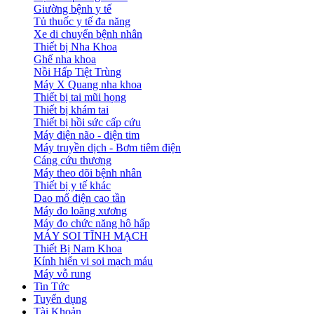
Giường bệnh y tế
Tủ thuốc y tế đa năng
Xe di chuyển bệnh nhân
Thiết bị Nha Khoa
Ghế nha khoa
Nồi Hấp Tiệt Trùng
Máy X Quang nha khoa
Thiết bị tai mũi họng
Thiết bị khám tai
Thiết bị hồi sức cấp cứu
Máy điện não - điện tim
Máy truyền dịch - Bơm tiêm điện
Cáng cứu thương
Máy theo dõi bệnh nhân
Thiết bị y tế khác
Dao mổ điện cao tần
Máy đo loãng xương
Máy đo chức năng hô hấp
MÁY SOI TĨNH MẠCH
Thiết Bị Nam Khoa
Kính hiển vi soi mạch máu
Máy vỗ rung
Tin Tức
Tuyển dụng
Tài Khoản