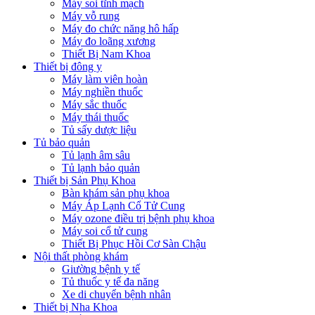
Máy soi tĩnh mạch
Máy vỗ rung
Máy đo chức năng hô hấp
Máy đo loãng xương
Thiết Bị Nam Khoa
Thiết bị đông y
Máy làm viên hoàn
Máy nghiền thuốc
Máy sắc thuốc
Máy thái thuốc
Tủ sấy dược liệu
Tủ bảo quản
Tủ lạnh âm sâu
Tủ lạnh bảo quản
Thiết bị Sản Phụ Khoa
Bàn khám sản phụ khoa
Máy Áp Lạnh Cổ Tử Cung
Máy ozone điều trị bệnh phụ khoa
Máy soi cổ tử cung
Thiết Bị Phục Hồi Cơ Sàn Chậu
Nội thất phòng khám
Giường bệnh y tế
Tủ thuốc y tế đa năng
Xe di chuyển bệnh nhân
Thiết bị Nha Khoa