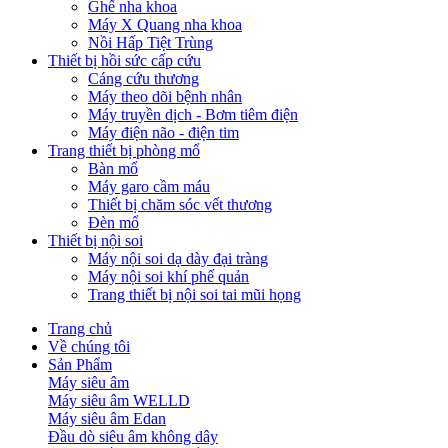
Ghế nha khoa
Máy X Quang nha khoa
Nồi Hấp Tiệt Trùng
Thiết bị hồi sức cấp cứu
Cáng cứu thương
Máy theo dõi bệnh nhân
Máy truyền dịch - Bơm tiêm điện
Máy điện não - điện tim
Trang thiết bị phòng mổ
Bàn mổ
Máy garo cầm máu
Thiết bị chăm sóc vết thương
Đèn mổ
Thiết bị nội soi
Máy nội soi dạ dày đại tràng
Máy nội soi khí phế quản
Trang thiết bị nội soi tai mũi họng
Trang chủ
Về chúng tôi
Sản Phẩm
Máy siêu âm
Máy siêu âm WELLD
Máy siêu âm Edan
Đầu dò siêu âm không dây