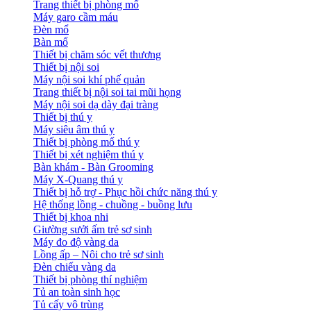
Trang thiết bị phòng mổ
Máy garo cầm máu
Đèn mổ
Bàn mổ
Thiết bị chăm sóc vết thương
Thiết bị nội soi
Máy nội soi khí phế quản
Trang thiết bị nội soi tai mũi họng
Máy nội soi dạ dày đại tràng
Thiết bị thú y
Máy siêu âm thú y
Thiết bị phòng mổ thú y
Thiết bị xét nghiệm thú y
Bàn khám - Bàn Grooming
Máy X-Quang thú y
Thiết bị hỗ trợ - Phục hồi chức năng thú y
Hệ thống lồng - chuồng - buồng lưu
Thiết bị khoa nhi
Giường sưởi ấm trẻ sơ sinh
Máy đo độ vàng da
Lồng ấp – Nôi cho trẻ sơ sinh
Đèn chiếu vàng da
Thiết bị phòng thí nghiệm
Tủ an toàn sinh học
Tủ cấy vô trùng