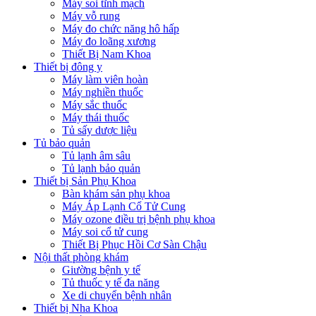
Máy soi tĩnh mạch
Máy vỗ rung
Máy đo chức năng hô hấp
Máy đo loãng xương
Thiết Bị Nam Khoa
Thiết bị đông y
Máy làm viên hoàn
Máy nghiền thuốc
Máy sắc thuốc
Máy thái thuốc
Tủ sấy dược liệu
Tủ bảo quản
Tủ lạnh âm sâu
Tủ lạnh bảo quản
Thiết bị Sản Phụ Khoa
Bàn khám sản phụ khoa
Máy Áp Lạnh Cổ Tử Cung
Máy ozone điều trị bệnh phụ khoa
Máy soi cổ tử cung
Thiết Bị Phục Hồi Cơ Sàn Chậu
Nội thất phòng khám
Giường bệnh y tế
Tủ thuốc y tế đa năng
Xe di chuyển bệnh nhân
Thiết bị Nha Khoa