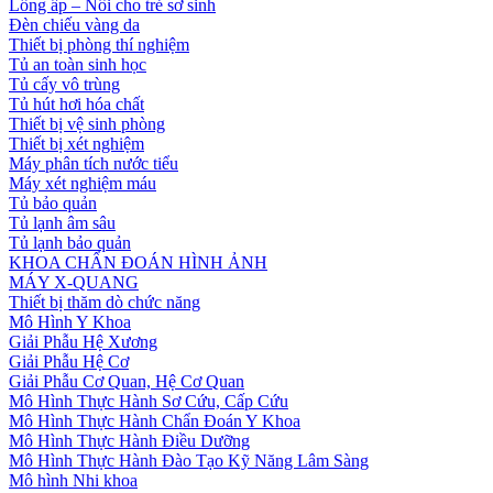
Lồng ấp – Nôi cho trẻ sơ sinh
Đèn chiếu vàng da
Thiết bị phòng thí nghiệm
Tủ an toàn sinh học
Tủ cấy vô trùng
Tủ hút hơi hóa chất
Thiết bị vệ sinh phòng
Thiết bị xét nghiệm
Máy phân tích nước tiểu
Máy xét nghiệm máu
Tủ bảo quản
Tủ lạnh âm sâu
Tủ lạnh bảo quản
KHOA CHẨN ĐOÁN HÌNH ẢNH
MÁY X-QUANG
Thiết bị thăm dò chức năng
Mô Hình Y Khoa
Giải Phẫu Hệ Xương
Giải Phẫu Hệ Cơ
Giải Phẫu Cơ Quan, Hệ Cơ Quan
Mô Hình Thực Hành Sơ Cứu, Cấp Cứu
Mô Hình Thực Hành Chẩn Đoán Y Khoa
Mô Hình Thực Hành Điều Dưỡng
Mô Hình Thực Hành Đào Tạo Kỹ Năng Lâm Sàng
Mô hình Nhi khoa