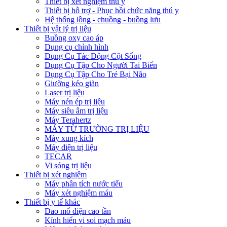
Thiết bị xét nghiệm thú y
Thiết bị hỗ trợ - Phục hồi chức năng thú y
Hệ thống lồng - chuồng - buồng lưu
Thiết bị vật lý trị liệu
Buồng oxy cao áp
Dụng cụ chỉnh hình
Dụng Cụ Tác Động Cột Sống
Dụng Cụ Tập Cho Người Tai Biến
Dụng Cụ Tập Cho Trẻ Bại Não
Giường kéo giãn
Laser trị liệu
Máy nén ép trị liệu
Máy siêu âm trị liệu
Máy Terahertz
MÁY TỪ TRƯỜNG TRỊ LIỆU
Máy xung kích
Máy điện trị liệu
TECAR
Vi sóng trị liệu
Thiết bị xét nghiệm
Máy phân tích nước tiểu
Máy xét nghiệm máu
Thiết bị y tế khác
Dao mổ điện cao tần
Kính hiển vi soi mạch máu