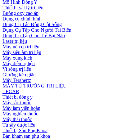
Mô Hình Đông Y
Thiết bị vật lý trị liệu
Buồng oxy cao áp
Dụng cụ chỉnh hình
Dụng Cụ Tác Động Cột Sống
Dụng Cụ Tập Cho Người Tai Biến
Dụng Cụ Tập Cho Trẻ Bại Não
Laser trị liệu
Máy nén ép trị liệu
Máy siêu âm trị liệu
Máy xung kích
Máy điện trị liệu
Vi sóng trị liệu
Giường kéo giãn
Máy Terahertz
MÁY TỪ TRƯỜNG TRỊ LIỆU
TECAR
Thiết bị đông y
Máy sắc thuốc
Máy làm viên hoàn
Máy nghiền thuốc
Máy thái thuốc
Tủ sấy dược liệu
Thiết bị Sản Phụ Khoa
Bàn khám sản phụ khoa