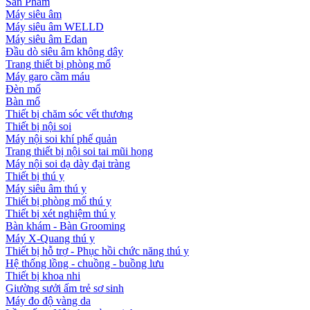
Sản Phẩm
Máy siêu âm
Máy siêu âm WELLD
Máy siêu âm Edan
Đầu dò siêu âm không dây
Trang thiết bị phòng mổ
Máy garo cầm máu
Đèn mổ
Bàn mổ
Thiết bị chăm sóc vết thương
Thiết bị nội soi
Máy nội soi khí phế quản
Trang thiết bị nội soi tai mũi họng
Máy nội soi dạ dày đại tràng
Thiết bị thú y
Máy siêu âm thú y
Thiết bị phòng mổ thú y
Thiết bị xét nghiệm thú y
Bàn khám - Bàn Grooming
Máy X-Quang thú y
Thiết bị hỗ trợ - Phục hồi chức năng thú y
Hệ thống lồng - chuồng - buồng lưu
Thiết bị khoa nhi
Giường sưởi ấm trẻ sơ sinh
Máy đo độ vàng da