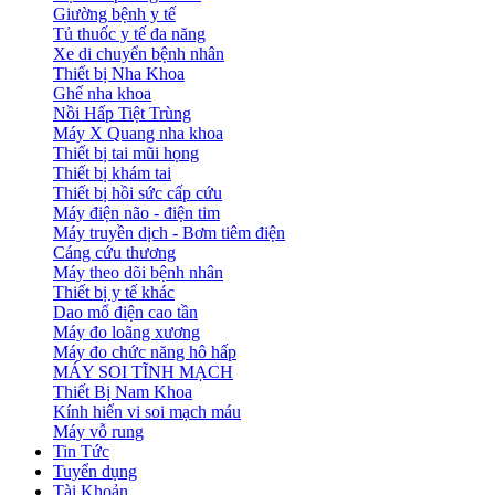
Giường bệnh y tế
Tủ thuốc y tế đa năng
Xe di chuyển bệnh nhân
Thiết bị Nha Khoa
Ghế nha khoa
Nồi Hấp Tiệt Trùng
Máy X Quang nha khoa
Thiết bị tai mũi họng
Thiết bị khám tai
Thiết bị hồi sức cấp cứu
Máy điện não - điện tim
Máy truyền dịch - Bơm tiêm điện
Cáng cứu thương
Máy theo dõi bệnh nhân
Thiết bị y tế khác
Dao mổ điện cao tần
Máy đo loãng xương
Máy đo chức năng hô hấp
MÁY SOI TĨNH MẠCH
Thiết Bị Nam Khoa
Kính hiển vi soi mạch máu
Máy vỗ rung
Tin Tức
Tuyển dụng
Tài Khoản