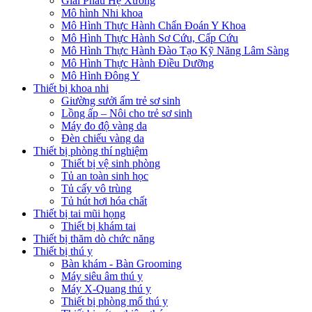
Giải Phẫu Hệ Xương
Mô hình Nhi khoa
Mô Hình Thực Hành Chẩn Đoán Y Khoa
Mô Hình Thực Hành Sơ Cứu, Cấp Cứu
Mô Hình Thực Hành Đào Tạo Kỹ Năng Lâm Sàng
Mô Hình Thực Hành Điều Dưỡng
Mô Hình Đông Y
Thiết bị khoa nhi
Giường sưởi ấm trẻ sơ sinh
Lồng ấp – Nôi cho trẻ sơ sinh
Máy đo độ vàng da
Đèn chiếu vàng da
Thiết bị phòng thí nghiệm
Thiết bị vệ sinh phòng
Tủ an toàn sinh học
Tủ cấy vô trùng
Tủ hút hơi hóa chất
Thiết bị tai mũi họng
Thiết bị khám tai
Thiết bị thăm dò chức năng
Thiết bị thú y
Bàn khám - Bàn Grooming
Máy siêu âm thú y
Máy X-Quang thú y
Thiết bị phòng mổ thú y