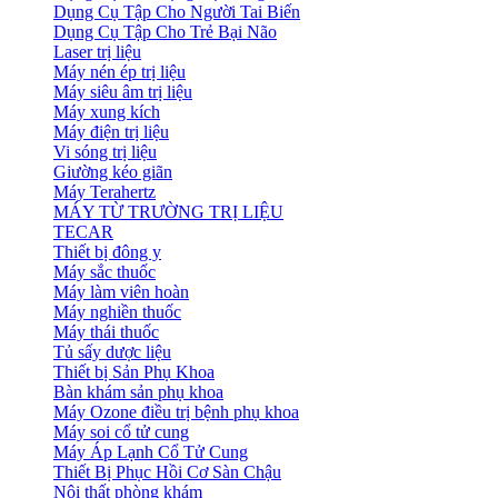
Dụng Cụ Tập Cho Người Tai Biến
Dụng Cụ Tập Cho Trẻ Bại Não
Laser trị liệu
Máy nén ép trị liệu
Máy siêu âm trị liệu
Máy xung kích
Máy điện trị liệu
Vi sóng trị liệu
Giường kéo giãn
Máy Terahertz
MÁY TỪ TRƯỜNG TRỊ LIỆU
TECAR
Thiết bị đông y
Máy sắc thuốc
Máy làm viên hoàn
Máy nghiền thuốc
Máy thái thuốc
Tủ sấy dược liệu
Thiết bị Sản Phụ Khoa
Bàn khám sản phụ khoa
Máy Ozone điều trị bệnh phụ khoa
Máy soi cổ tử cung
Máy Áp Lạnh Cổ Tử Cung
Thiết Bị Phục Hồi Cơ Sàn Chậu
Nội thất phòng khám