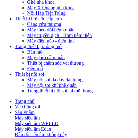
Ghế nha khoa
Máy X Quang nha khoa
Nồi Hấp Tiệt Trùng
Thiết bị hồi sức cấp cứu
Cáng cứu thương
Máy theo dõi bệnh nhân
Máy truyền dịch - Bơm tiêm điện
Máy điện não - điện tim
Trang thiết bị phòng mổ
Bàn mổ
Máy garo cầm máu
Thiết bị chăm sóc vết thương
Đèn mổ
Thiết bị nội soi
Máy nội soi dạ dày đại tràng
Máy nội soi khí phế quản
Trang thiết bị nội soi tai mũi họng
Trang chủ
Về chúng tôi
Sản Phẩm
Máy siêu âm
Máy siêu âm WELLD
Máy siêu âm Edan
Đầu dò siêu âm không dây