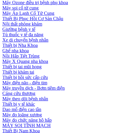
Máy Ozone điều trị bệnh phụ khoa
Máy soi cổ tử cung
Máy Áp Lạnh Cổ Tử Cung
Thiết Bị Phục Hồi Cơ Sàn Chậu
Nội thất phòng khám
Giường bệnh y tế
Tủ thuốc y tế đa năng
Xe di chuyển bệnh nhân
Thiết bị Nha Khoa
Ghế nha khoa
Nồi Hấp Tiệt Trùng
Máy X Quang nha khoa
Thiết bị tai mũi họng
Thiết bị khám tai
Thiết bị hồi sức cấp cứu
Máy điện não - điện tim
Máy truyền dịch - Bơm tiêm điện
Cáng cứu thương
Máy theo dõi bệnh nhân
Thiết bị y tế khác
Dao mổ điện cao tần
Máy đo loãng xương
Máy đo chức năng hô hấp
MÁY SOI TĨNH MẠCH
Thiết Bị Nam Khoa