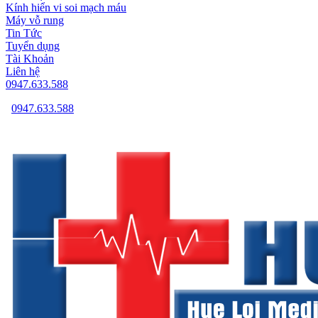
Kính hiển vi soi mạch máu
Máy vỗ rung
Tin Tức
Tuyển dụng
Tài Khoản
Liên hệ
0947.633.588
0947.633.588