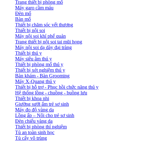
Trang thiết bị phòng mổ
Máy garo cầm máu
Đèn mổ
Bàn mổ
Thiết bị chăm sóc vết thương
Thiết bị nội soi
Máy nội soi khí phế quản
Trang thiết bị nội soi tai mũi họng
Máy nội soi dạ dày đại tràng
Thiết bị thú y
Máy siêu âm thú y
Thiết bị phòng mổ thú y
Thiết bị xét nghiệm thú y
Bàn khám - Bàn Grooming
Máy X-Quang thú y
Thiết bị hỗ trợ - Phục hồi chức năng thú y
Hệ thống lồng - chuồng - buồng lưu
Thiết bị khoa nhi
Giường sưởi ấm trẻ sơ sinh
Máy đo độ vàng da
Lồng ấp – Nôi cho trẻ sơ sinh
Đèn chiếu vàng da
Thiết bị phòng thí nghiệm
Tủ an toàn sinh học
Tủ cấy vô trùng