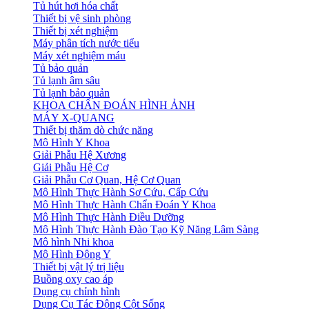
Tủ hút hơi hóa chất
Thiết bị vệ sinh phòng
Thiết bị xét nghiệm
Máy phân tích nước tiểu
Máy xét nghiệm máu
Tủ bảo quản
Tủ lạnh âm sâu
Tủ lạnh bảo quản
KHOA CHẨN ĐOÁN HÌNH ẢNH
MÁY X-QUANG
Thiết bị thăm dò chức năng
Mô Hình Y Khoa
Giải Phẫu Hệ Xương
Giải Phẫu Hệ Cơ
Giải Phẫu Cơ Quan, Hệ Cơ Quan
Mô Hình Thực Hành Sơ Cứu, Cấp Cứu
Mô Hình Thực Hành Chẩn Đoán Y Khoa
Mô Hình Thực Hành Điều Dưỡng
Mô Hình Thực Hành Đào Tạo Kỹ Năng Lâm Sàng
Mô hình Nhi khoa
Mô Hình Đông Y
Thiết bị vật lý trị liệu
Buồng oxy cao áp
Dụng cụ chỉnh hình
Dụng Cụ Tác Động Cột Sống