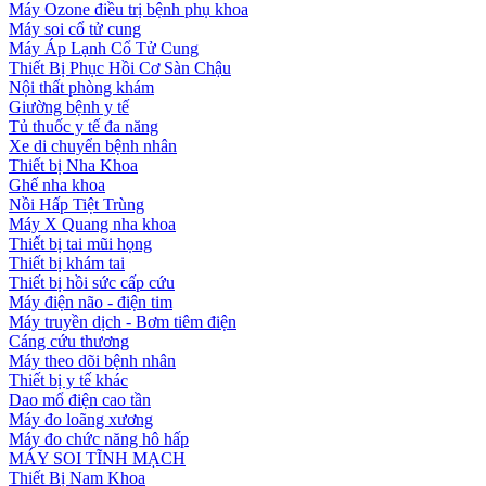
Máy Ozone điều trị bệnh phụ khoa
Máy soi cổ tử cung
Máy Áp Lạnh Cổ Tử Cung
Thiết Bị Phục Hồi Cơ Sàn Chậu
Nội thất phòng khám
Giường bệnh y tế
Tủ thuốc y tế đa năng
Xe di chuyển bệnh nhân
Thiết bị Nha Khoa
Ghế nha khoa
Nồi Hấp Tiệt Trùng
Máy X Quang nha khoa
Thiết bị tai mũi họng
Thiết bị khám tai
Thiết bị hồi sức cấp cứu
Máy điện não - điện tim
Máy truyền dịch - Bơm tiêm điện
Cáng cứu thương
Máy theo dõi bệnh nhân
Thiết bị y tế khác
Dao mổ điện cao tần
Máy đo loãng xương
Máy đo chức năng hô hấp
MÁY SOI TĨNH MẠCH
Thiết Bị Nam Khoa