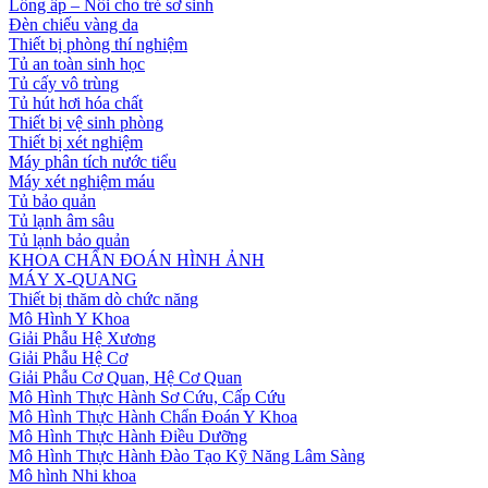
Lồng ấp – Nôi cho trẻ sơ sinh
Đèn chiếu vàng da
Thiết bị phòng thí nghiệm
Tủ an toàn sinh học
Tủ cấy vô trùng
Tủ hút hơi hóa chất
Thiết bị vệ sinh phòng
Thiết bị xét nghiệm
Máy phân tích nước tiểu
Máy xét nghiệm máu
Tủ bảo quản
Tủ lạnh âm sâu
Tủ lạnh bảo quản
KHOA CHẨN ĐOÁN HÌNH ẢNH
MÁY X-QUANG
Thiết bị thăm dò chức năng
Mô Hình Y Khoa
Giải Phẫu Hệ Xương
Giải Phẫu Hệ Cơ
Giải Phẫu Cơ Quan, Hệ Cơ Quan
Mô Hình Thực Hành Sơ Cứu, Cấp Cứu
Mô Hình Thực Hành Chẩn Đoán Y Khoa
Mô Hình Thực Hành Điều Dưỡng
Mô Hình Thực Hành Đào Tạo Kỹ Năng Lâm Sàng
Mô hình Nhi khoa