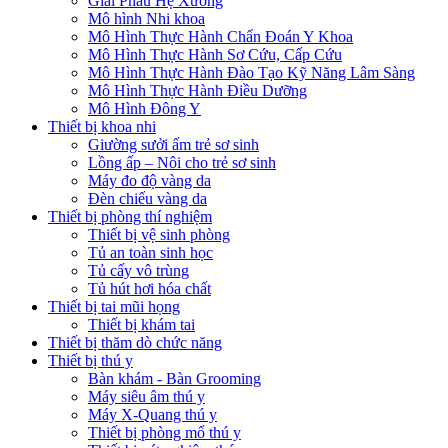
Giải Phẫu Hệ Xương
Mô hình Nhi khoa
Mô Hình Thực Hành Chẩn Đoán Y Khoa
Mô Hình Thực Hành Sơ Cứu, Cấp Cứu
Mô Hình Thực Hành Đào Tạo Kỹ Năng Lâm Sàng
Mô Hình Thực Hành Điều Dưỡng
Mô Hình Đông Y
Thiết bị khoa nhi
Giường sưởi ấm trẻ sơ sinh
Lồng ấp – Nôi cho trẻ sơ sinh
Máy đo độ vàng da
Đèn chiếu vàng da
Thiết bị phòng thí nghiệm
Thiết bị vệ sinh phòng
Tủ an toàn sinh học
Tủ cấy vô trùng
Tủ hút hơi hóa chất
Thiết bị tai mũi họng
Thiết bị khám tai
Thiết bị thăm dò chức năng
Thiết bị thú y
Bàn khám - Bàn Grooming
Máy siêu âm thú y
Máy X-Quang thú y
Thiết bị phòng mổ thú y