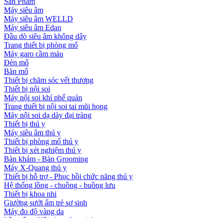
Sản Phẩm
Máy siêu âm
Máy siêu âm WELLD
Máy siêu âm Edan
Đầu dò siêu âm không dây
Trang thiết bị phòng mổ
Máy garo cầm máu
Đèn mổ
Bàn mổ
Thiết bị chăm sóc vết thương
Thiết bị nội soi
Máy nội soi khí phế quản
Trang thiết bị nội soi tai mũi họng
Máy nội soi dạ dày đại tràng
Thiết bị thú y
Máy siêu âm thú y
Thiết bị phòng mổ thú y
Thiết bị xét nghiệm thú y
Bàn khám - Bàn Grooming
Máy X-Quang thú y
Thiết bị hỗ trợ - Phục hồi chức năng thú y
Hệ thống lồng - chuồng - buồng lưu
Thiết bị khoa nhi
Giường sưởi ấm trẻ sơ sinh
Máy đo độ vàng da