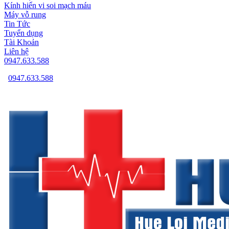
Kính hiển vi soi mạch máu
Máy vỗ rung
Tin Tức
Tuyển dụng
Tài Khoản
Liên hệ
0947.633.588
0947.633.588