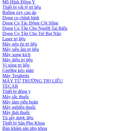
Mô Hình Đông Y
Thiết bị vật lý trị liệu
Buồng oxy cao áp
Dụng cụ chỉnh hình
Dụng Cụ Tác Động Cột Sống
Dụng Cụ Tập Cho Người Tai Biến
Dụng Cụ Tập Cho Trẻ Bại Não
Laser trị liệu
Máy nén ép trị liệu
Máy siêu âm trị liệu
Máy xung kích
Máy điện trị liệu
Vi sóng trị liệu
Giường kéo giãn
Máy Terahertz
MÁY TỪ TRƯỜNG TRỊ LIỆU
TECAR
Thiết bị đông y
Máy sắc thuốc
Máy làm viên hoàn
Máy nghiền thuốc
Máy thái thuốc
Tủ sấy dược liệu
Thiết bị Sản Phụ Khoa
Bàn khám sản phụ khoa