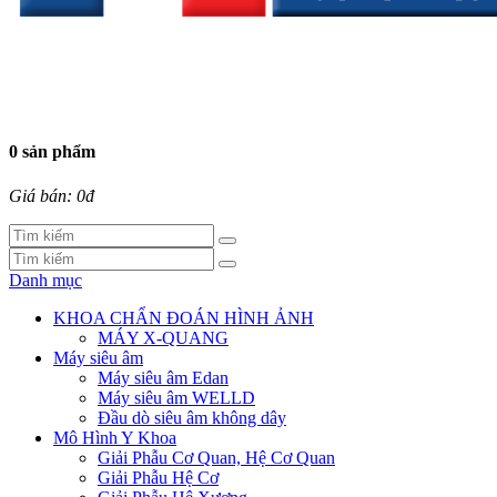
0 sản phẩm
Giá bán: 0đ
Danh mục
KHOA CHẨN ĐOÁN HÌNH ẢNH
MÁY X-QUANG
Máy siêu âm
Máy siêu âm Edan
Máy siêu âm WELLD
Đầu dò siêu âm không dây
Mô Hình Y Khoa
Giải Phẫu Cơ Quan, Hệ Cơ Quan
Giải Phẫu Hệ Cơ