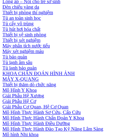
Lồng ấp – Nôi cho trẻ sơ sinh
Đèn chiếu vàng da
Thiết bị phòng thí nghiệm
Tủ an toàn sinh học
Tủ cấy vô trùng
Tủ hút hơi hóa chất
Thiết bị vệ sinh phòng
Thiết bị xét nghiệm
Máy phân tích nước tiểu
Máy xét nghiệm máu
Tủ bảo quản
Tủ lạnh âm sâu
Tủ lạnh bảo quản
KHOA CHẨN ĐOÁN HÌNH ẢNH
MÁY X-QUANG
Thiết bị thăm dò chức năng
Mô Hình Y Khoa
Giải Phẫu Hệ Xương
Giải Phẫu Hệ Cơ
Giải Phẫu Cơ Quan, Hệ Cơ Quan
Mô Hình Thực Hành Sơ Cứu, Cấp Cứu
Mô Hình Thực Hành Chẩn Đoán Y Khoa
Mô Hình Thực Hành Điều Dưỡng
Mô Hình Thực Hành Đào Tạo Kỹ Năng Lâm Sàng
Mô hình Nhi khoa