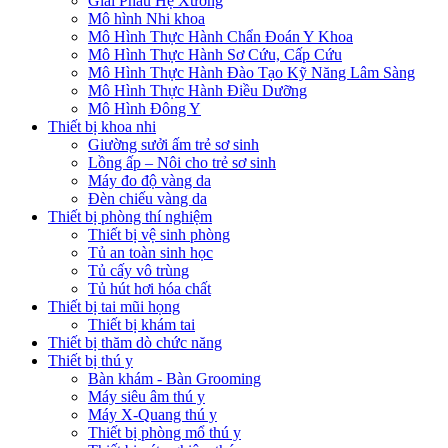
Giải Phẫu Hệ Xương
Mô hình Nhi khoa
Mô Hình Thực Hành Chẩn Đoán Y Khoa
Mô Hình Thực Hành Sơ Cứu, Cấp Cứu
Mô Hình Thực Hành Đào Tạo Kỹ Năng Lâm Sàng
Mô Hình Thực Hành Điều Dưỡng
Mô Hình Đông Y
Thiết bị khoa nhi
Giường sưởi ấm trẻ sơ sinh
Lồng ấp – Nôi cho trẻ sơ sinh
Máy đo độ vàng da
Đèn chiếu vàng da
Thiết bị phòng thí nghiệm
Thiết bị vệ sinh phòng
Tủ an toàn sinh học
Tủ cấy vô trùng
Tủ hút hơi hóa chất
Thiết bị tai mũi họng
Thiết bị khám tai
Thiết bị thăm dò chức năng
Thiết bị thú y
Bàn khám - Bàn Grooming
Máy siêu âm thú y
Máy X-Quang thú y
Thiết bị phòng mổ thú y