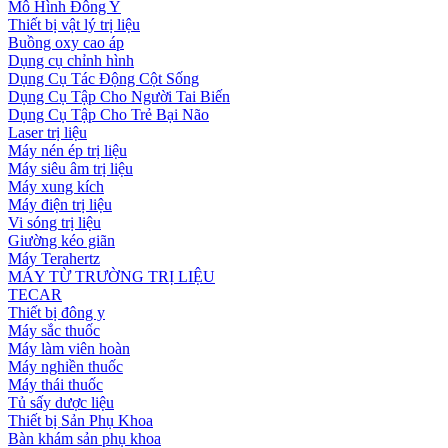
Mô Hình Đông Y
Thiết bị vật lý trị liệu
Buồng oxy cao áp
Dụng cụ chỉnh hình
Dụng Cụ Tác Động Cột Sống
Dụng Cụ Tập Cho Người Tai Biến
Dụng Cụ Tập Cho Trẻ Bại Não
Laser trị liệu
Máy nén ép trị liệu
Máy siêu âm trị liệu
Máy xung kích
Máy điện trị liệu
Vi sóng trị liệu
Giường kéo giãn
Máy Terahertz
MÁY TỪ TRƯỜNG TRỊ LIỆU
TECAR
Thiết bị đông y
Máy sắc thuốc
Máy làm viên hoàn
Máy nghiền thuốc
Máy thái thuốc
Tủ sấy dược liệu
Thiết bị Sản Phụ Khoa
Bàn khám sản phụ khoa