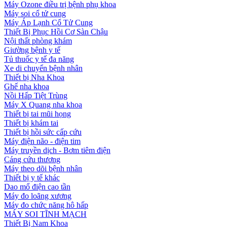
Máy Ozone điều trị bệnh phụ khoa
Máy soi cổ tử cung
Máy Áp Lạnh Cổ Tử Cung
Thiết Bị Phục Hồi Cơ Sàn Chậu
Nội thất phòng khám
Giường bệnh y tế
Tủ thuốc y tế đa năng
Xe di chuyển bệnh nhân
Thiết bị Nha Khoa
Ghế nha khoa
Nồi Hấp Tiệt Trùng
Máy X Quang nha khoa
Thiết bị tai mũi họng
Thiết bị khám tai
Thiết bị hồi sức cấp cứu
Máy điện não - điện tim
Máy truyền dịch - Bơm tiêm điện
Cáng cứu thương
Máy theo dõi bệnh nhân
Thiết bị y tế khác
Dao mổ điện cao tần
Máy đo loãng xương
Máy đo chức năng hô hấp
MÁY SOI TĨNH MẠCH
Thiết Bị Nam Khoa