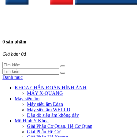
0 sản phẩm
Giá bán: 0đ
Danh mục
KHOA CHẨN ĐOÁN HÌNH ẢNH
MÁY X-QUANG
Máy siêu âm
Máy siêu âm Edan
Máy siêu âm WELLD
Đầu dò siêu âm không dây
Mô Hình Y Khoa
Giải Phẫu Cơ Quan, Hệ Cơ Quan
Giải Phẫu Hệ Cơ