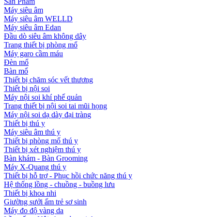
Sản Phẩm
Máy siêu âm
Máy siêu âm WELLD
Máy siêu âm Edan
Đầu dò siêu âm không dây
Trang thiết bị phòng mổ
Máy garo cầm máu
Đèn mổ
Bàn mổ
Thiết bị chăm sóc vết thương
Thiết bị nội soi
Máy nội soi khí phế quản
Trang thiết bị nội soi tai mũi họng
Máy nội soi dạ dày đại tràng
Thiết bị thú y
Máy siêu âm thú y
Thiết bị phòng mổ thú y
Thiết bị xét nghiệm thú y
Bàn khám - Bàn Grooming
Máy X-Quang thú y
Thiết bị hỗ trợ - Phục hồi chức năng thú y
Hệ thống lồng - chuồng - buồng lưu
Thiết bị khoa nhi
Giường sưởi ấm trẻ sơ sinh
Máy đo độ vàng da