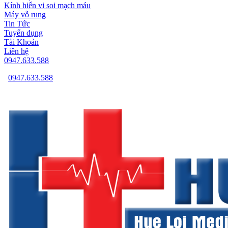
Kính hiển vi soi mạch máu
Máy vỗ rung
Tin Tức
Tuyển dụng
Tài Khoản
Liên hệ
0947.633.588
0947.633.588