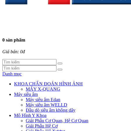
0 sản phẩm
Giá bán: 0đ
Danh mục
KHOA CHẨN ĐOÁN HÌNH ẢNH
MÁY X-QUANG
Máy siêu âm
Máy siêu âm Edan
Máy siêu âm WELLD
Đầu dò siêu âm không dây
Mô Hình Y Khoa
Giải Phẫu Cơ Quan, Hệ Cơ Quan
Giải Phẫu Hệ Cơ