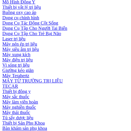
Mô Hình Đông Y
Thiết bị vật lý trị liệu
Buồng oxy cao áp
Dụng cụ chỉnh hình
Dụng Cụ Tác Động Cột Sống
Dụng Cụ Tập Cho Người Tai Biến
Dụng Cụ Tập Cho Trẻ Bại Não
Laser trị liệu
Máy nén ép trị liệu
Máy siêu âm trị liệu
Máy xung kích
Máy điện trị liệu
Vi sóng trị liệu
Giường kéo giãn
Máy Terahertz
MÁY TỪ TRƯỜNG TRỊ LIỆU
TECAR
Thiết bị đông y
Máy sắc thuốc
Máy làm viên hoàn
Máy nghiền thuốc
Máy thái thuốc
Tủ sấy dược liệu
Thiết bị Sản Phụ Khoa
Bàn khám sản phụ khoa