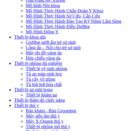
Giải Phẫu Hệ Xương
Mô hình Nhi khoa
Mô Hình Thực Hành Chẩn Đoán Y Khoa
Mô Hình Thực Hành Sơ Cứu, Cấp Cứu
Mô Hình Thực Hành Đào Tạo Kỹ Năng Lâm Sàng
Mô Hình Thực Hành Điều Dưỡng
Mô Hình Đông Y
Thiết bị khoa nhi
Giường sưởi ấm trẻ sơ sinh
Lồng ấp – Nôi cho trẻ sơ sinh
Máy đo độ vàng da
Đèn chiếu vàng da
Thiết bị phòng thí nghiệm
Thiết bị vệ sinh phòng
Tủ an toàn sinh học
Tủ cấy vô trùng
Tủ hút hơi hóa chất
Thiết bị tai mũi họng
Thiết bị khám tai
Thiết bị thăm dò chức năng
Thiết bị thú y
Bàn khám - Bàn Grooming
Máy siêu âm thú y
Máy X-Quang thú y
Thiết bị phòng mổ thú y