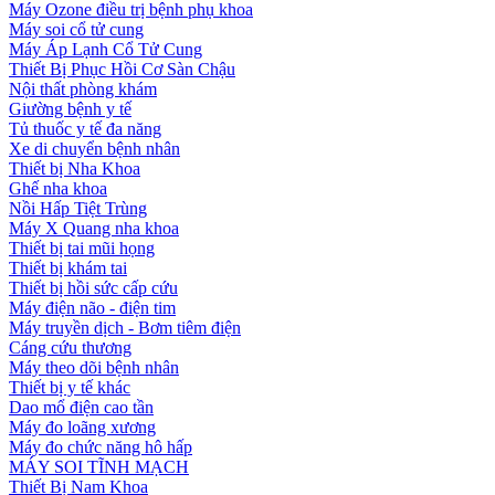
Máy Ozone điều trị bệnh phụ khoa
Máy soi cổ tử cung
Máy Áp Lạnh Cổ Tử Cung
Thiết Bị Phục Hồi Cơ Sàn Chậu
Nội thất phòng khám
Giường bệnh y tế
Tủ thuốc y tế đa năng
Xe di chuyển bệnh nhân
Thiết bị Nha Khoa
Ghế nha khoa
Nồi Hấp Tiệt Trùng
Máy X Quang nha khoa
Thiết bị tai mũi họng
Thiết bị khám tai
Thiết bị hồi sức cấp cứu
Máy điện não - điện tim
Máy truyền dịch - Bơm tiêm điện
Cáng cứu thương
Máy theo dõi bệnh nhân
Thiết bị y tế khác
Dao mổ điện cao tần
Máy đo loãng xương
Máy đo chức năng hô hấp
MÁY SOI TĨNH MẠCH
Thiết Bị Nam Khoa