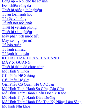
Lồng ấp – Nôi cho trẻ sơ sinh
Đèn chiếu vàng da
Thiết bị phòng thí nghiệm
Tủ an toàn sinh học
Tủ cấy vô trùng
Tủ hút hơi hóa chất
Thiết bị vệ sinh phòng
Thiết bị xét nghiệm
Máy phân tích nước tiểu
Máy xét nghiệm máu
Tủ bảo quản
Tủ lạnh âm sâu
Tủ lạnh bảo quản
KHOA CHẨN ĐOÁN HÌNH ẢNH
MÁY X-QUANG
Thiết bị thăm dò chức năng
Mô Hình Y Khoa
Giải Phẫu Hệ Xương
Giải Phẫu Hệ Cơ
Giải Phẫu Cơ Quan, Hệ Cơ Quan
Mô Hình Thực Hành Sơ Cứu, Cấp Cứu
Mô Hình Thực Hành Chẩn Đoán Y Khoa
Mô Hình Thực Hành Điều Dưỡng
Mô Hình Thực Hành Đào Tạo Kỹ Năng Lâm Sàng
Mô hình Nhi khoa