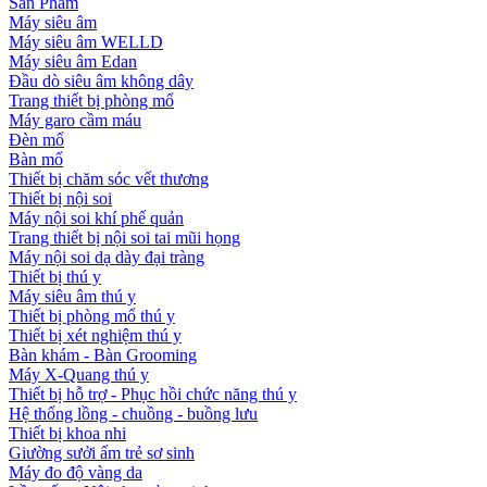
Sản Phẩm
Máy siêu âm
Máy siêu âm WELLD
Máy siêu âm Edan
Đầu dò siêu âm không dây
Trang thiết bị phòng mổ
Máy garo cầm máu
Đèn mổ
Bàn mổ
Thiết bị chăm sóc vết thương
Thiết bị nội soi
Máy nội soi khí phế quản
Trang thiết bị nội soi tai mũi họng
Máy nội soi dạ dày đại tràng
Thiết bị thú y
Máy siêu âm thú y
Thiết bị phòng mổ thú y
Thiết bị xét nghiệm thú y
Bàn khám - Bàn Grooming
Máy X-Quang thú y
Thiết bị hỗ trợ - Phục hồi chức năng thú y
Hệ thống lồng - chuồng - buồng lưu
Thiết bị khoa nhi
Giường sưởi ấm trẻ sơ sinh
Máy đo độ vàng da