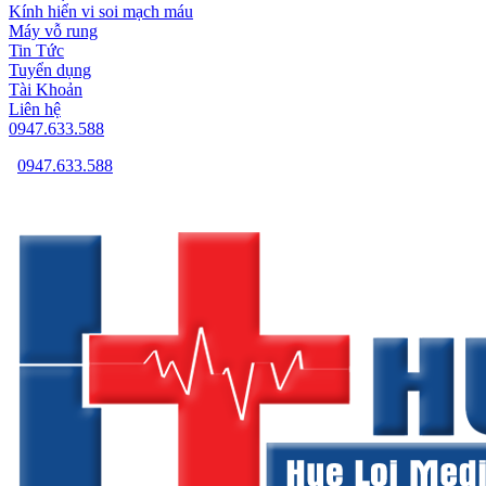
Kính hiển vi soi mạch máu
Máy vỗ rung
Tin Tức
Tuyển dụng
Tài Khoản
Liên hệ
0947.633.588
0947.633.588