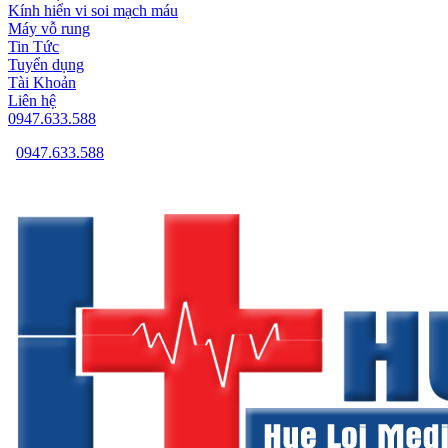
Kính hiển vi soi mạch máu
Máy vỗ rung
Tin Tức
Tuyển dụng
Tài Khoản
Liên hệ
0947.633.588
0947.633.588