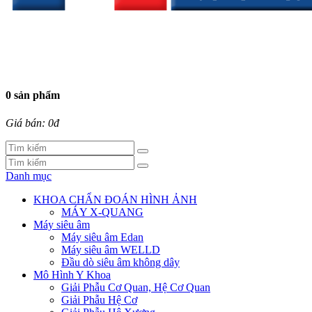
0 sản phẩm
Giá bán: 0đ
Danh mục
KHOA CHẨN ĐOÁN HÌNH ẢNH
MÁY X-QUANG
Máy siêu âm
Máy siêu âm Edan
Máy siêu âm WELLD
Đầu dò siêu âm không dây
Mô Hình Y Khoa
Giải Phẫu Cơ Quan, Hệ Cơ Quan
Giải Phẫu Hệ Cơ