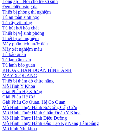
Lồng ấp – Nôi cho trẻ sơ sinh
Đèn chiếu vàng da
Thiết bị phòng thí nghiệm
Tủ an toàn sinh học
Tủ cấy vô trùng
Tủ hút hơi hóa chất
Thiết bị vệ sinh phòng
Thiết bị xét nghiệm
Máy phân tích nước tiểu
Máy xét nghiệm máu
Tủ bảo quản
Tủ lạnh âm sâu
Tủ lạnh bảo quản
KHOA CHẨN ĐOÁN HÌNH ẢNH
MÁY X-QUANG
Thiết bị thăm dò chức năng
Mô Hình Y Khoa
Giải Phẫu Hệ Xương
Giải Phẫu Hệ Cơ
Giải Phẫu Cơ Quan, Hệ Cơ Quan
Mô Hình Thực Hành Sơ Cứu, Cấp Cứu
Mô Hình Thực Hành Chẩn Đoán Y Khoa
Mô Hình Thực Hành Điều Dưỡng
Mô Hình Thực Hành Đào Tạo Kỹ Năng Lâm Sàng
Mô hình Nhi khoa