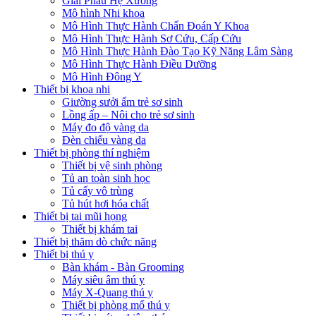
Giải Phẫu Hệ Xương
Mô hình Nhi khoa
Mô Hình Thực Hành Chẩn Đoán Y Khoa
Mô Hình Thực Hành Sơ Cứu, Cấp Cứu
Mô Hình Thực Hành Đào Tạo Kỹ Năng Lâm Sàng
Mô Hình Thực Hành Điều Dưỡng
Mô Hình Đông Y
Thiết bị khoa nhi
Giường sưởi ấm trẻ sơ sinh
Lồng ấp – Nôi cho trẻ sơ sinh
Máy đo độ vàng da
Đèn chiếu vàng da
Thiết bị phòng thí nghiệm
Thiết bị vệ sinh phòng
Tủ an toàn sinh học
Tủ cấy vô trùng
Tủ hút hơi hóa chất
Thiết bị tai mũi họng
Thiết bị khám tai
Thiết bị thăm dò chức năng
Thiết bị thú y
Bàn khám - Bàn Grooming
Máy siêu âm thú y
Máy X-Quang thú y
Thiết bị phòng mổ thú y