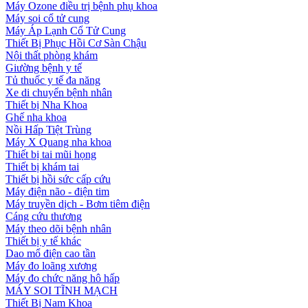
Máy Ozone điều trị bệnh phụ khoa
Máy soi cổ tử cung
Máy Áp Lạnh Cổ Tử Cung
Thiết Bị Phục Hồi Cơ Sàn Chậu
Nội thất phòng khám
Giường bệnh y tế
Tủ thuốc y tế đa năng
Xe di chuyển bệnh nhân
Thiết bị Nha Khoa
Ghế nha khoa
Nồi Hấp Tiệt Trùng
Máy X Quang nha khoa
Thiết bị tai mũi họng
Thiết bị khám tai
Thiết bị hồi sức cấp cứu
Máy điện não - điện tim
Máy truyền dịch - Bơm tiêm điện
Cáng cứu thương
Máy theo dõi bệnh nhân
Thiết bị y tế khác
Dao mổ điện cao tần
Máy đo loãng xương
Máy đo chức năng hô hấp
MÁY SOI TĨNH MẠCH
Thiết Bị Nam Khoa