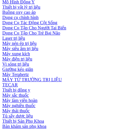
Mô Hình Đông Y
Thiết bị vật lý trị liệu
Buồng oxy cao áp
Dụng cụ chỉnh hình
Dụng Cụ Tác Động Cột Sống
Dụng Cụ Tập Cho Người Tai Biến
Dụng Cụ Tập Cho Trẻ Bại Não
Laser trị liệu
Máy nén ép trị liệu
Máy siêu âm trị liệu
Máy xung kích
Máy điện trị liệu
Vi sóng trị liệu
Giường kéo giãn
Máy Terahertz
MÁY TỪ TRƯỜNG TRỊ LIỆU
TECAR
Thiết bị đông y
Máy sắc thuốc
Máy làm viên hoàn
Máy nghiền thuốc
Máy thái thuốc
Tủ sấy dược liệu
Thiết bị Sản Phụ Khoa
Bàn khám sản phụ khoa