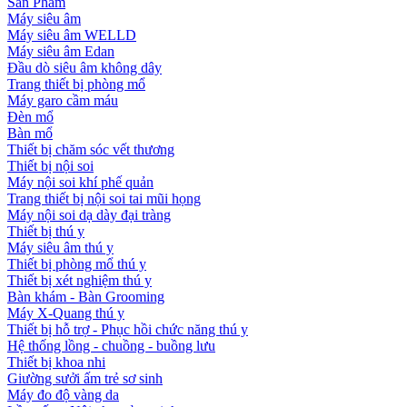
Sản Phẩm
Máy siêu âm
Máy siêu âm WELLD
Máy siêu âm Edan
Đầu dò siêu âm không dây
Trang thiết bị phòng mổ
Máy garo cầm máu
Đèn mổ
Bàn mổ
Thiết bị chăm sóc vết thương
Thiết bị nội soi
Máy nội soi khí phế quản
Trang thiết bị nội soi tai mũi họng
Máy nội soi dạ dày đại tràng
Thiết bị thú y
Máy siêu âm thú y
Thiết bị phòng mổ thú y
Thiết bị xét nghiệm thú y
Bàn khám - Bàn Grooming
Máy X-Quang thú y
Thiết bị hỗ trợ - Phục hồi chức năng thú y
Hệ thống lồng - chuồng - buồng lưu
Thiết bị khoa nhi
Giường sưởi ấm trẻ sơ sinh
Máy đo độ vàng da