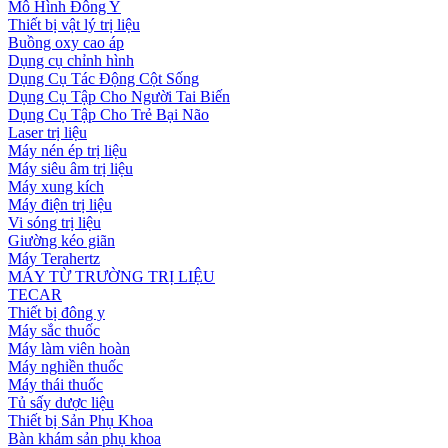
Mô Hình Đông Y
Thiết bị vật lý trị liệu
Buồng oxy cao áp
Dụng cụ chỉnh hình
Dụng Cụ Tác Động Cột Sống
Dụng Cụ Tập Cho Người Tai Biến
Dụng Cụ Tập Cho Trẻ Bại Não
Laser trị liệu
Máy nén ép trị liệu
Máy siêu âm trị liệu
Máy xung kích
Máy điện trị liệu
Vi sóng trị liệu
Giường kéo giãn
Máy Terahertz
MÁY TỪ TRƯỜNG TRỊ LIỆU
TECAR
Thiết bị đông y
Máy sắc thuốc
Máy làm viên hoàn
Máy nghiền thuốc
Máy thái thuốc
Tủ sấy dược liệu
Thiết bị Sản Phụ Khoa
Bàn khám sản phụ khoa