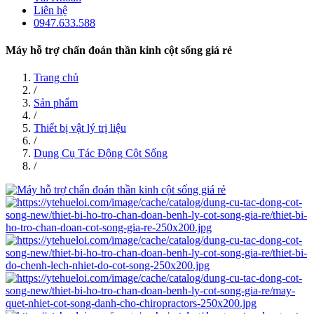
Liên hệ
0947.633.588
Máy hỗ trợ chẩn đoán thần kinh cột sống giá rẻ
Trang chủ
/
Sản phẩm
/
Thiết bị vật lý trị liệu
/
Dụng Cụ Tác Động Cột Sống
/