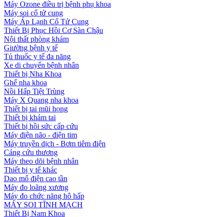
Máy Ozone điều trị bệnh phụ khoa
Máy soi cổ tử cung
Máy Áp Lạnh Cổ Tử Cung
Thiết Bị Phục Hồi Cơ Sàn Chậu
Nội thất phòng khám
Giường bệnh y tế
Tủ thuốc y tế đa năng
Xe di chuyển bệnh nhân
Thiết bị Nha Khoa
Ghế nha khoa
Nồi Hấp Tiệt Trùng
Máy X Quang nha khoa
Thiết bị tai mũi họng
Thiết bị khám tai
Thiết bị hồi sức cấp cứu
Máy điện não - điện tim
Máy truyền dịch - Bơm tiêm điện
Cáng cứu thương
Máy theo dõi bệnh nhân
Thiết bị y tế khác
Dao mổ điện cao tần
Máy đo loãng xương
Máy đo chức năng hô hấp
MÁY SOI TĨNH MẠCH
Thiết Bị Nam Khoa