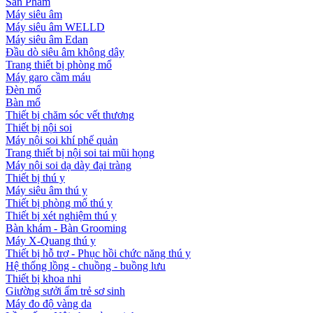
Sản Phẩm
Máy siêu âm
Máy siêu âm WELLD
Máy siêu âm Edan
Đầu dò siêu âm không dây
Trang thiết bị phòng mổ
Máy garo cầm máu
Đèn mổ
Bàn mổ
Thiết bị chăm sóc vết thương
Thiết bị nội soi
Máy nội soi khí phế quản
Trang thiết bị nội soi tai mũi họng
Máy nội soi dạ dày đại tràng
Thiết bị thú y
Máy siêu âm thú y
Thiết bị phòng mổ thú y
Thiết bị xét nghiệm thú y
Bàn khám - Bàn Grooming
Máy X-Quang thú y
Thiết bị hỗ trợ - Phục hồi chức năng thú y
Hệ thống lồng - chuồng - buồng lưu
Thiết bị khoa nhi
Giường sưởi ấm trẻ sơ sinh
Máy đo độ vàng da