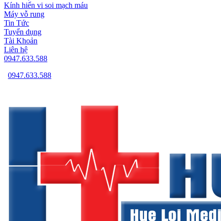
Kính hiển vi soi mạch máu
Máy vỗ rung
Tin Tức
Tuyển dụng
Tài Khoản
Liên hệ
0947.633.588
0947.633.588