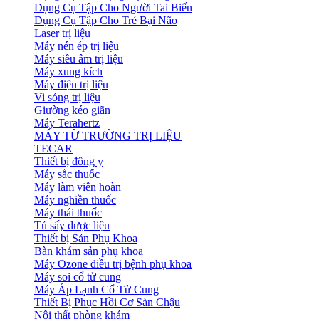
Dụng Cụ Tập Cho Người Tai Biến
Dụng Cụ Tập Cho Trẻ Bại Não
Laser trị liệu
Máy nén ép trị liệu
Máy siêu âm trị liệu
Máy xung kích
Máy điện trị liệu
Vi sóng trị liệu
Giường kéo giãn
Máy Terahertz
MÁY TỪ TRƯỜNG TRỊ LIỆU
TECAR
Thiết bị đông y
Máy sắc thuốc
Máy làm viên hoàn
Máy nghiền thuốc
Máy thái thuốc
Tủ sấy dược liệu
Thiết bị Sản Phụ Khoa
Bàn khám sản phụ khoa
Máy Ozone điều trị bệnh phụ khoa
Máy soi cổ tử cung
Máy Áp Lạnh Cổ Tử Cung
Thiết Bị Phục Hồi Cơ Sàn Chậu
Nội thất phòng khám