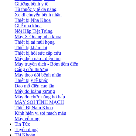
Giường bệnh y tế
Tủ thuốc y tế đa năng
Xe di chuyển bệnh nhân
Thiết bị Nha Khoa
Ghế nha khoa
Nồi Hấp Tiệt Trùng
Máy X Quang nha khoa
Thiết bị tai mũi họng
Thiết bị khám tai
Thiết bị hồi sức cấp cứu
Máy điện não - điện tim
Máy truyền dịch - Bơm tiêm điện
Cáng cứu thương
Máy theo dõi bệnh nhân
Thiết bị y tế khác
Dao mổ điện cao tần
Máy đo loãng xương
Máy đo chức năng hô hấp
MÁY SOI TĨNH MẠCH
Thiết Bị Nam Khoa
Kính hiển vi soi mạch máu
Máy vỗ rung
Tin Tức
Tuyển dụng
Tài Khoản