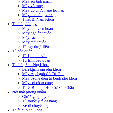
Máy soi tĩnh mạch
Máy vỗ rung
Máy đo chức năng hô hấp
Máy đo loãng xương
Thiết Bị Nam Khoa
Thiết bị đông y
Máy làm viên hoàn
Máy nghiền thuốc
Máy sắc thuốc
Máy thái thuốc
Tủ sấy dược liệu
Tủ bảo quản
Tủ lạnh âm sâu
Tủ lạnh bảo quản
Thiết bị Sản Phụ Khoa
Bàn khám sản phụ khoa
Máy Áp Lạnh Cổ Tử Cung
Máy ozone điều trị bệnh phụ khoa
Máy soi cổ tử cung
Thiết Bị Phục Hồi Cơ Sàn Chậu
Nội thất phòng khám
Giường bệnh y tế
Tủ thuốc y tế đa năng
Xe di chuyển bệnh nhân
Thiết bị Nha Khoa