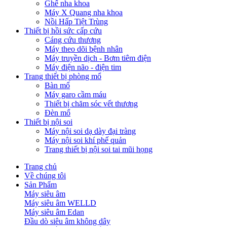
Ghế nha khoa
Máy X Quang nha khoa
Nồi Hấp Tiệt Trùng
Thiết bị hồi sức cấp cứu
Cáng cứu thương
Máy theo dõi bệnh nhân
Máy truyền dịch - Bơm tiêm điện
Máy điện não - điện tim
Trang thiết bị phòng mổ
Bàn mổ
Máy garo cầm máu
Thiết bị chăm sóc vết thương
Đèn mổ
Thiết bị nội soi
Máy nội soi dạ dày đại tràng
Máy nội soi khí phế quản
Trang thiết bị nội soi tai mũi họng
Trang chủ
Về chúng tôi
Sản Phẩm
Máy siêu âm
Máy siêu âm WELLD
Máy siêu âm Edan
Đầu dò siêu âm không dây