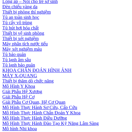
Lồng ấp – Nôi cho trẻ sơ sinh
Đèn chiếu vàng da
Thiết bị phòng thí nghiệm
Tủ an toàn sinh học
Tủ cấy vô trùng
Tủ hút hơi hóa chất
Thiết bị vệ sinh phòng
Thiết bị xét nghiệm
Máy phân tích nước tiểu
Máy xét nghiệm máu
Tủ bảo quản
Tủ lạnh âm sâu
Tủ lạnh bảo quản
KHOA CHẨN ĐOÁN HÌNH ẢNH
MÁY X-QUANG
Thiết bị thăm dò chức năng
Mô Hình Y Khoa
Giải Phẫu Hệ Xương
Giải Phẫu Hệ Cơ
Giải Phẫu Cơ Quan, Hệ Cơ Quan
Mô Hình Thực Hành Sơ Cứu, Cấp Cứu
Mô Hình Thực Hành Chẩn Đoán Y Khoa
Mô Hình Thực Hành Điều Dưỡng
Mô Hình Thực Hành Đào Tạo Kỹ Năng Lâm Sàng
Mô hình Nhi khoa