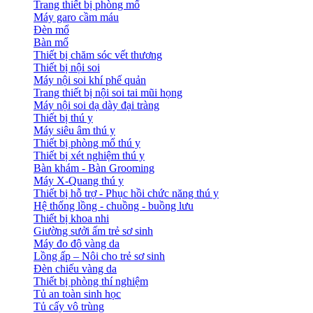
Trang thiết bị phòng mổ
Máy garo cầm máu
Đèn mổ
Bàn mổ
Thiết bị chăm sóc vết thương
Thiết bị nội soi
Máy nội soi khí phế quản
Trang thiết bị nội soi tai mũi họng
Máy nội soi dạ dày đại tràng
Thiết bị thú y
Máy siêu âm thú y
Thiết bị phòng mổ thú y
Thiết bị xét nghiệm thú y
Bàn khám - Bàn Grooming
Máy X-Quang thú y
Thiết bị hỗ trợ - Phục hồi chức năng thú y
Hệ thống lồng - chuồng - buồng lưu
Thiết bị khoa nhi
Giường sưởi ấm trẻ sơ sinh
Máy đo độ vàng da
Lồng ấp – Nôi cho trẻ sơ sinh
Đèn chiếu vàng da
Thiết bị phòng thí nghiệm
Tủ an toàn sinh học
Tủ cấy vô trùng