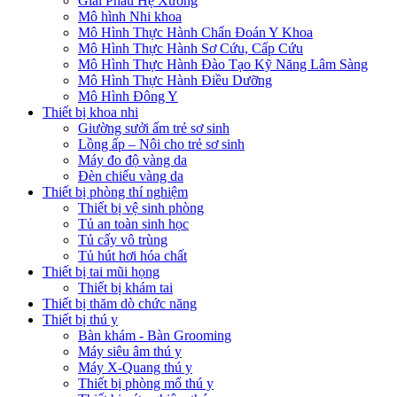
Giải Phẫu Hệ Xương
Mô hình Nhi khoa
Mô Hình Thực Hành Chẩn Đoán Y Khoa
Mô Hình Thực Hành Sơ Cứu, Cấp Cứu
Mô Hình Thực Hành Đào Tạo Kỹ Năng Lâm Sàng
Mô Hình Thực Hành Điều Dưỡng
Mô Hình Đông Y
Thiết bị khoa nhi
Giường sưởi ấm trẻ sơ sinh
Lồng ấp – Nôi cho trẻ sơ sinh
Máy đo độ vàng da
Đèn chiếu vàng da
Thiết bị phòng thí nghiệm
Thiết bị vệ sinh phòng
Tủ an toàn sinh học
Tủ cấy vô trùng
Tủ hút hơi hóa chất
Thiết bị tai mũi họng
Thiết bị khám tai
Thiết bị thăm dò chức năng
Thiết bị thú y
Bàn khám - Bàn Grooming
Máy siêu âm thú y
Máy X-Quang thú y
Thiết bị phòng mổ thú y