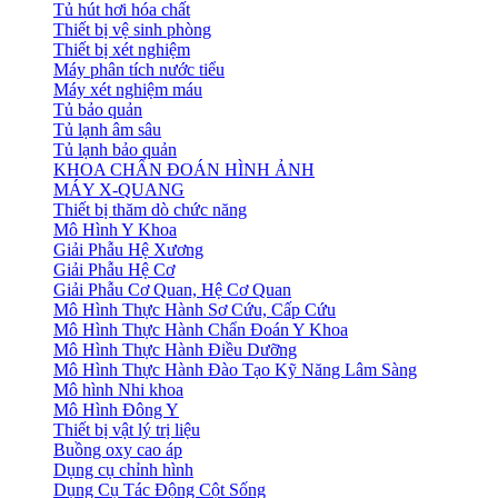
Tủ hút hơi hóa chất
Thiết bị vệ sinh phòng
Thiết bị xét nghiệm
Máy phân tích nước tiểu
Máy xét nghiệm máu
Tủ bảo quản
Tủ lạnh âm sâu
Tủ lạnh bảo quản
KHOA CHẨN ĐOÁN HÌNH ẢNH
MÁY X-QUANG
Thiết bị thăm dò chức năng
Mô Hình Y Khoa
Giải Phẫu Hệ Xương
Giải Phẫu Hệ Cơ
Giải Phẫu Cơ Quan, Hệ Cơ Quan
Mô Hình Thực Hành Sơ Cứu, Cấp Cứu
Mô Hình Thực Hành Chẩn Đoán Y Khoa
Mô Hình Thực Hành Điều Dưỡng
Mô Hình Thực Hành Đào Tạo Kỹ Năng Lâm Sàng
Mô hình Nhi khoa
Mô Hình Đông Y
Thiết bị vật lý trị liệu
Buồng oxy cao áp
Dụng cụ chỉnh hình
Dụng Cụ Tác Động Cột Sống