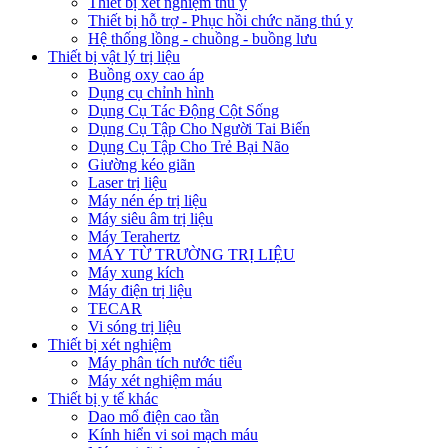
Thiết bị xét nghiệm thú y
Thiết bị hỗ trợ - Phục hồi chức năng thú y
Hệ thống lồng - chuồng - buồng lưu
Thiết bị vật lý trị liệu
Buồng oxy cao áp
Dụng cụ chỉnh hình
Dụng Cụ Tác Động Cột Sống
Dụng Cụ Tập Cho Người Tai Biến
Dụng Cụ Tập Cho Trẻ Bại Não
Giường kéo giãn
Laser trị liệu
Máy nén ép trị liệu
Máy siêu âm trị liệu
Máy Terahertz
MÁY TỪ TRƯỜNG TRỊ LIỆU
Máy xung kích
Máy điện trị liệu
TECAR
Vi sóng trị liệu
Thiết bị xét nghiệm
Máy phân tích nước tiểu
Máy xét nghiệm máu
Thiết bị y tế khác
Dao mổ điện cao tần
Kính hiển vi soi mạch máu