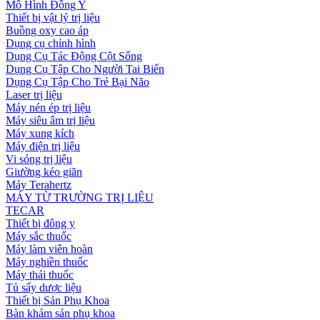
Mô Hình Đông Y
Thiết bị vật lý trị liệu
Buồng oxy cao áp
Dụng cụ chỉnh hình
Dụng Cụ Tác Động Cột Sống
Dụng Cụ Tập Cho Người Tai Biến
Dụng Cụ Tập Cho Trẻ Bại Não
Laser trị liệu
Máy nén ép trị liệu
Máy siêu âm trị liệu
Máy xung kích
Máy điện trị liệu
Vi sóng trị liệu
Giường kéo giãn
Máy Terahertz
MÁY TỪ TRƯỜNG TRỊ LIỆU
TECAR
Thiết bị đông y
Máy sắc thuốc
Máy làm viên hoàn
Máy nghiền thuốc
Máy thái thuốc
Tủ sấy dược liệu
Thiết bị Sản Phụ Khoa
Bàn khám sản phụ khoa