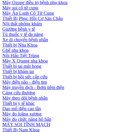
Máy Ozone điều trị bệnh phụ khoa
Máy soi cổ tử cung
Máy Áp Lạnh Cổ Tử Cung
Thiết Bị Phục Hồi Cơ Sàn Chậu
Nội thất phòng khám
Giường bệnh y tế
Tủ thuốc y tế đa năng
Xe di chuyển bệnh nhân
Thiết bị Nha Khoa
Ghế nha khoa
Nồi Hấp Tiệt Trùng
Máy X Quang nha khoa
Thiết bị tai mũi họng
Thiết bị khám tai
Thiết bị hồi sức cấp cứu
Máy điện não - điện tim
Máy truyền dịch - Bơm tiêm điện
Cáng cứu thương
Máy theo dõi bệnh nhân
Thiết bị y tế khác
Dao mổ điện cao tần
Máy đo loãng xương
Máy đo chức năng hô hấp
MÁY SOI TĨNH MẠCH
Thiết Bị Nam Khoa