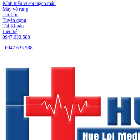
Kính hiển vi soi mạch máu
Máy vỗ rung
Tin Tức
Tuyển dụng
Tài Khoản
Liên hệ
0947.633.588
0947.633.588