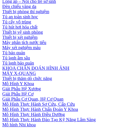
Lồng ấp – Nôi cho trẻ sơ sinh
Đèn chiếu vàng da
Thiết bị phòng thí nghiệm
Tủ an toàn sinh học
Tủ cấy vô trùng
Tủ hút hơi hóa chất
Thiết bị vệ sinh phòng
Thiết bị xét nghiệm
Máy phân tích nước tiểu
Máy xét nghiệm máu
Tủ bảo quản
Tủ lạnh âm sâu
Tủ lạnh bảo quản
KHOA CHẨN ĐOÁN HÌNH ẢNH
MÁY X-QUANG
Thiết bị thăm dò chức năng
Mô Hình Y Khoa
Giải Phẫu Hệ Xương
Giải Phẫu Hệ Cơ
Giải Phẫu Cơ Quan, Hệ Cơ Quan
Mô Hình Thực Hành Sơ Cứu, Cấp Cứu
Mô Hình Thực Hành Chẩn Đoán Y Khoa
Mô Hình Thực Hành Điều Dưỡng
Mô Hình Thực Hành Đào Tạo Kỹ Năng Lâm Sàng
Mô hình Nhi khoa