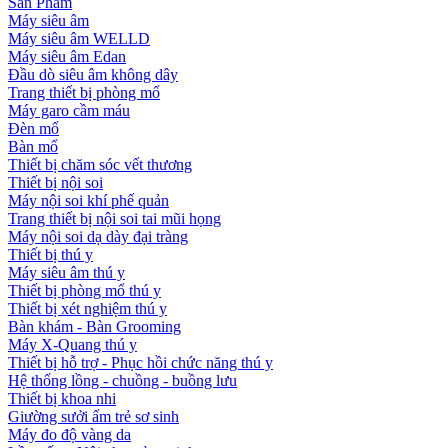
Sản Phẩm
Máy siêu âm
Máy siêu âm WELLD
Máy siêu âm Edan
Đầu dò siêu âm không dây
Trang thiết bị phòng mổ
Máy garo cầm máu
Đèn mổ
Bàn mổ
Thiết bị chăm sóc vết thương
Thiết bị nội soi
Máy nội soi khí phế quản
Trang thiết bị nội soi tai mũi họng
Máy nội soi dạ dày đại tràng
Thiết bị thú y
Máy siêu âm thú y
Thiết bị phòng mổ thú y
Thiết bị xét nghiệm thú y
Bàn khám - Bàn Grooming
Máy X-Quang thú y
Thiết bị hỗ trợ - Phục hồi chức năng thú y
Hệ thống lồng - chuồng - buồng lưu
Thiết bị khoa nhi
Giường sưởi ấm trẻ sơ sinh
Máy đo độ vàng da