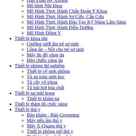
Giải Phẫu Hệ Xương
Mô hình Nhi khoa
Mô Hình Thực Hành Chẩn Đoán Y Khoa
Mô Hình Thực Hành Sơ Cứu, Cấp Cứu
Mô Hình Thực Hành Đào Tạo Kỹ Năng Lâm Sàng
Mô Hình Thực Hành Điều Dưỡng
Mô Hình Đông Y
Thiết bị khoa nhi
Giường sưởi ấm trẻ sơ sinh
Lồng ấp – Nôi cho trẻ sơ sinh
Máy đo độ vàng da
Đèn chiếu vàng da
Thiết bị phòng thí nghiệm
Thiết bị vệ sinh phòng
Tủ an toàn sinh học
Tủ cấy vô trùng
Tủ hút hơi hóa chất
Thiết bị tai mũi họng
Thiết bị khám tai
Thiết bị thăm dò chức năng
Thiết bị thú y
Bàn khám - Bàn Grooming
Máy siêu âm thú y
Máy X-Quang thú y
Thiết bị phòng mổ thú y