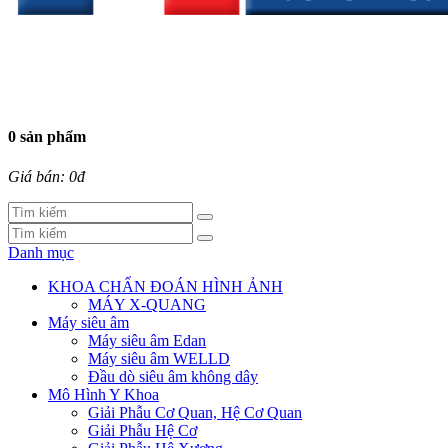
0 sản phẩm
Giá bán: 0đ
Danh mục
KHOA CHẨN ĐOÁN HÌNH ẢNH
MÁY X-QUANG
Máy siêu âm
Máy siêu âm Edan
Máy siêu âm WELLD
Đầu dò siêu âm không dây
Mô Hình Y Khoa
Giải Phẫu Cơ Quan, Hệ Cơ Quan
Giải Phẫu Hệ Cơ