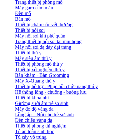
Trang thiết bị phòng mổ
Máy garo cầm máu
Đèn mổ
Bàn mổ
Thiết bị chăm sóc vết thương
Thiết bị nội soi
Máy nội soi khí phế quản
Trang thiết bị nội soi tai mũi họng
Máy nội soi dạ dày đại tràng
Thiết bị thú y
Máy siêu âm thú y
Thiết bị phòng mổ thú y
Thiết bị xét nghiệm thú y
Bàn khám - Bàn Grooming
Máy X-Quang thú y
Thiết bị hỗ trợ - Phục hồi chức năng thú y
Hệ thống lồng - chuồng - buồng lưu
Thiết bị khoa nhi
Giường sưởi ấm trẻ sơ sinh
Máy đo độ vàng da
Lồng ấp – Nôi cho trẻ sơ sinh
Đèn chiếu vàng da
Thiết bị phòng thí nghiệm
Tủ an toàn sinh học
Tủ cấy vô trùng