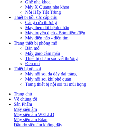
Ghế nha khoa
Máy X Quang nha khoa
Nồi Hấp Tiệt Trùng
Thiết bị hồi sức cấp cứu
Cáng cứu thương
Máy theo dõi bệnh nhân
Máy truyền dịch - Bơm tiêm điện
Máy điện não - điện tim
Trang thiết bị phòng mổ
Bàn mổ
Máy garo cầm máu
Thiết bị chăm sóc vết thương
Đèn mổ
Thiết bị nội soi
Máy nội soi dạ dày đại tràng
Máy nội soi khí phế quản
Trang thiết bị nội soi tai mũi họng
Trang chủ
Về chúng tôi
Sản Phẩm
Máy siêu âm
Máy siêu âm WELLD
Máy siêu âm Edan
Đầu dò siêu âm không dây