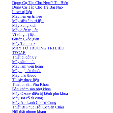
Dụng Cụ Tập Cho Người Tai Biến
Dụng Cụ Tập Cho Trẻ Bại Não
Laser trị liệu
Máy nén ép trị liệu
Máy siêu âm trị liệu
Máy xung kích
Máy điện trị liệu
Vi sóng trị liệu
Giường kéo giãn
Máy Terahertz
MÁY TỪ TRƯỜNG TRỊ LIỆU
TECAR
Thiết bị đông y
Máy sắc thuốc
Máy làm viên hoàn
Máy nghiền thuốc
Máy thái thuốc
Tủ sấy dược liệu
Thiết bị Sản Phụ Khoa
Bàn khám sản phụ khoa
Máy Ozone điều trị bệnh phụ khoa
Máy soi cổ tử cung
Máy Áp Lạnh Cổ Tử Cung
Thiết Bị Phục Hồi Cơ Sàn Chậu
Nội thất phòng khám