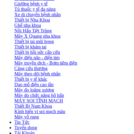
Giường bệnh y tế
Tủ thuốc y tế đa năng
Xe di chuyển bệnh nhân
Thiết bị Nha Khoa
Ghế nha khoa
Nồi Hấp Tiệt Trùng
Máy X Quang nha khoa
Thiết bị tai mũi họng
Thiết bị khám tai
Thiết bị hồi sức cấp cứu
Máy điện não - điện tim
Máy truyền dịch - Bơm tiêm điện
Cáng cứu thương
Máy theo dõi bệnh nhân
Thiết bị y tế khác
Dao mổ điện cao tần
Máy đo loãng xương
Máy đo chức năng hô hấp
MÁY SOI TĨNH MẠCH
Thiết Bị Nam Khoa
Kính hiển vi soi mạch máu
Máy vỗ rung
Tin Tức
Tuyển dụng
Tài Khoản