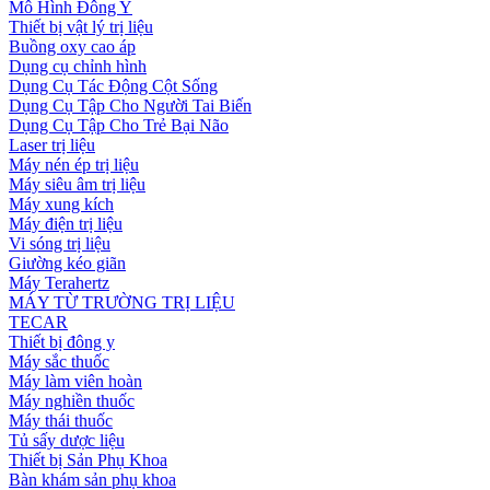
Mô Hình Đông Y
Thiết bị vật lý trị liệu
Buồng oxy cao áp
Dụng cụ chỉnh hình
Dụng Cụ Tác Động Cột Sống
Dụng Cụ Tập Cho Người Tai Biến
Dụng Cụ Tập Cho Trẻ Bại Não
Laser trị liệu
Máy nén ép trị liệu
Máy siêu âm trị liệu
Máy xung kích
Máy điện trị liệu
Vi sóng trị liệu
Giường kéo giãn
Máy Terahertz
MÁY TỪ TRƯỜNG TRỊ LIỆU
TECAR
Thiết bị đông y
Máy sắc thuốc
Máy làm viên hoàn
Máy nghiền thuốc
Máy thái thuốc
Tủ sấy dược liệu
Thiết bị Sản Phụ Khoa
Bàn khám sản phụ khoa