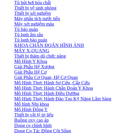
Tủ hút hơi hóa chất
Thiết bị vệ sinh phòng
Thiết bị xét nghiệm
Máy phân tích nước tiểu
Máy xét nghiệm máu
Tủ bảo quản
Tủ lạnh âm sâu
Tủ lạnh bảo quản
KHOA CHẨN ĐOÁN HÌNH ẢNH
MÁY X-QUANG
Thiết bị thăm dò chức năng
Mô Hình Y Khoa
Giải Phẫu Hệ Xương
Giải Phẫu Hệ Cơ
Giải Phẫu Cơ Quan, Hệ Cơ Quan
Mô Hình Thực Hành Sơ Cứu, Cấp Cứu
Mô Hình Thực Hành Chẩn Đoán Y Khoa
Mô Hình Thực Hành Điều Dưỡng
Mô Hình Thực Hành Đào Tạo Kỹ Năng Lâm Sàng
Mô hình Nhi khoa
Mô Hình Đông Y
Thiết bị vật lý trị liệu
Buồng oxy cao áp
Dụng cụ chỉnh hình
Dụng Cụ Tác Động Cột Sống