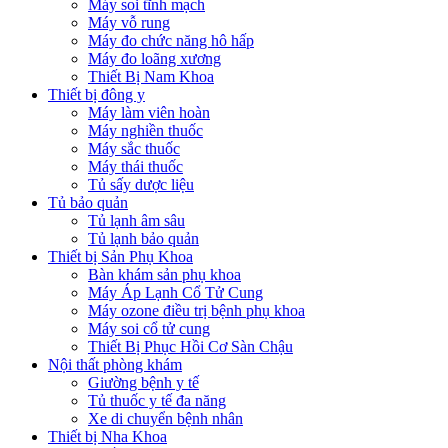
Máy soi tĩnh mạch
Máy vỗ rung
Máy đo chức năng hô hấp
Máy đo loãng xương
Thiết Bị Nam Khoa
Thiết bị đông y
Máy làm viên hoàn
Máy nghiền thuốc
Máy sắc thuốc
Máy thái thuốc
Tủ sấy dược liệu
Tủ bảo quản
Tủ lạnh âm sâu
Tủ lạnh bảo quản
Thiết bị Sản Phụ Khoa
Bàn khám sản phụ khoa
Máy Áp Lạnh Cổ Tử Cung
Máy ozone điều trị bệnh phụ khoa
Máy soi cổ tử cung
Thiết Bị Phục Hồi Cơ Sàn Chậu
Nội thất phòng khám
Giường bệnh y tế
Tủ thuốc y tế đa năng
Xe di chuyển bệnh nhân
Thiết bị Nha Khoa