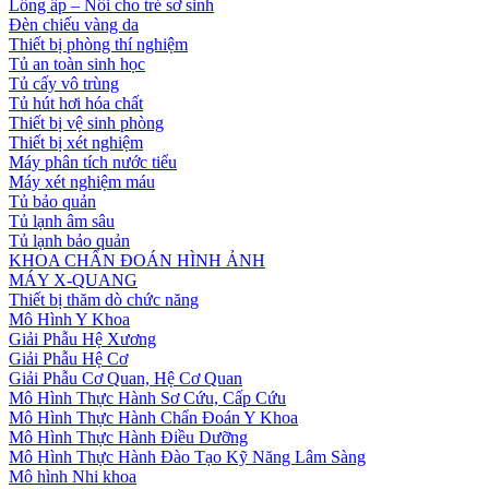
Lồng ấp – Nôi cho trẻ sơ sinh
Đèn chiếu vàng da
Thiết bị phòng thí nghiệm
Tủ an toàn sinh học
Tủ cấy vô trùng
Tủ hút hơi hóa chất
Thiết bị vệ sinh phòng
Thiết bị xét nghiệm
Máy phân tích nước tiểu
Máy xét nghiệm máu
Tủ bảo quản
Tủ lạnh âm sâu
Tủ lạnh bảo quản
KHOA CHẨN ĐOÁN HÌNH ẢNH
MÁY X-QUANG
Thiết bị thăm dò chức năng
Mô Hình Y Khoa
Giải Phẫu Hệ Xương
Giải Phẫu Hệ Cơ
Giải Phẫu Cơ Quan, Hệ Cơ Quan
Mô Hình Thực Hành Sơ Cứu, Cấp Cứu
Mô Hình Thực Hành Chẩn Đoán Y Khoa
Mô Hình Thực Hành Điều Dưỡng
Mô Hình Thực Hành Đào Tạo Kỹ Năng Lâm Sàng
Mô hình Nhi khoa