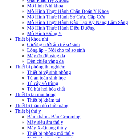
Giải Phẫu Hệ Xương
Mô hình Nhi khoa
Mô Hình Thực Hành Chẩn Đoán Y Khoa
Mô Hình Thực Hành Sơ Cứu, Cấp Cứu
Mô Hình Thực Hành Đào Tạo Kỹ Năng Lâm Sàng
Mô Hình Thực Hành Điều Dưỡng
Mô Hình Đông Y
Thiết bị khoa nhi
Giường sưởi ấm trẻ sơ sinh
Lồng ấp – Nôi cho trẻ sơ sinh
Máy đo độ vàng da
Đèn chiếu vàng da
Thiết bị phòng thí nghiệm
Thiết bị vệ sinh phòng
Tủ an toàn sinh học
Tủ cấy vô trùng
Tủ hút hơi hóa chất
Thiết bị tai mũi họng
Thiết bị khám tai
Thiết bị thăm dò chức năng
Thiết bị thú y
Bàn khám - Bàn Grooming
Máy siêu âm thú y
Máy X-Quang thú y
Thiết bị phòng mổ thú y