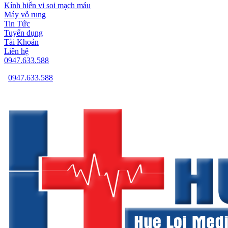
Kính hiển vi soi mạch máu
Máy vỗ rung
Tin Tức
Tuyển dụng
Tài Khoản
Liên hệ
0947.633.588
0947.633.588