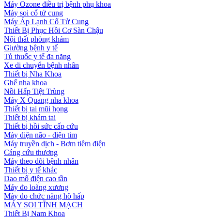
Máy Ozone điều trị bệnh phụ khoa
Máy soi cổ tử cung
Máy Áp Lạnh Cổ Tử Cung
Thiết Bị Phục Hồi Cơ Sàn Chậu
Nội thất phòng khám
Giường bệnh y tế
Tủ thuốc y tế đa năng
Xe di chuyển bệnh nhân
Thiết bị Nha Khoa
Ghế nha khoa
Nồi Hấp Tiệt Trùng
Máy X Quang nha khoa
Thiết bị tai mũi họng
Thiết bị khám tai
Thiết bị hồi sức cấp cứu
Máy điện não - điện tim
Máy truyền dịch - Bơm tiêm điện
Cáng cứu thương
Máy theo dõi bệnh nhân
Thiết bị y tế khác
Dao mổ điện cao tần
Máy đo loãng xương
Máy đo chức năng hô hấp
MÁY SOI TĨNH MẠCH
Thiết Bị Nam Khoa