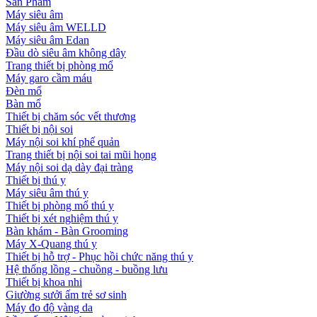
Sản Phẩm
Máy siêu âm
Máy siêu âm WELLD
Máy siêu âm Edan
Đầu dò siêu âm không dây
Trang thiết bị phòng mổ
Máy garo cầm máu
Đèn mổ
Bàn mổ
Thiết bị chăm sóc vết thương
Thiết bị nội soi
Máy nội soi khí phế quản
Trang thiết bị nội soi tai mũi họng
Máy nội soi dạ dày đại tràng
Thiết bị thú y
Máy siêu âm thú y
Thiết bị phòng mổ thú y
Thiết bị xét nghiệm thú y
Bàn khám - Bàn Grooming
Máy X-Quang thú y
Thiết bị hỗ trợ - Phục hồi chức năng thú y
Hệ thống lồng - chuồng - buồng lưu
Thiết bị khoa nhi
Giường sưởi ấm trẻ sơ sinh
Máy đo độ vàng da