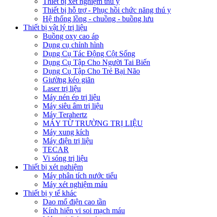
Thiết bị xét nghiệm thú y
Thiết bị hỗ trợ - Phục hồi chức năng thú y
Hệ thống lồng - chuồng - buồng lưu
Thiết bị vật lý trị liệu
Buồng oxy cao áp
Dụng cụ chỉnh hình
Dụng Cụ Tác Động Cột Sống
Dụng Cụ Tập Cho Người Tai Biến
Dụng Cụ Tập Cho Trẻ Bại Não
Giường kéo giãn
Laser trị liệu
Máy nén ép trị liệu
Máy siêu âm trị liệu
Máy Terahertz
MÁY TỪ TRƯỜNG TRỊ LIỆU
Máy xung kích
Máy điện trị liệu
TECAR
Vi sóng trị liệu
Thiết bị xét nghiệm
Máy phân tích nước tiểu
Máy xét nghiệm máu
Thiết bị y tế khác
Dao mổ điện cao tần
Kính hiển vi soi mạch máu