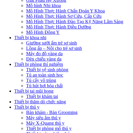
Giải Phẫu Hệ Xương
Mô hình Nhi khoa
Mô Hình Thực Hành Chẩn Đoán Y Khoa
Mô Hình Thực Hành Sơ Cứu, Cấp Cứu
Mô Hình Thực Hành Đào Tạo Kỹ Năng Lâm Sàng
Mô Hình Thực Hành Điều Dưỡng
Mô Hình Đông Y
Thiết bị khoa nhi
Giường sưởi ấm trẻ sơ sinh
Lồng ấp – Nôi cho trẻ sơ sinh
Máy đo độ vàng da
Đèn chiếu vàng da
Thiết bị phòng thí nghiệm
Thiết bị vệ sinh phòng
Tủ an toàn sinh học
Tủ cấy vô trùng
Tủ hút hơi hóa chất
Thiết bị tai mũi họng
Thiết bị khám tai
Thiết bị thăm dò chức năng
Thiết bị thú y
Bàn khám - Bàn Grooming
Máy siêu âm thú y
Máy X-Quang thú y
Thiết bị phòng mổ thú y