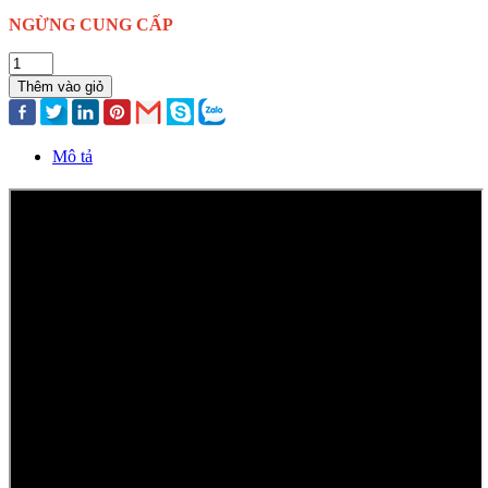
NGỪNG CUNG CẤP
Thêm vào giỏ
Mô tả