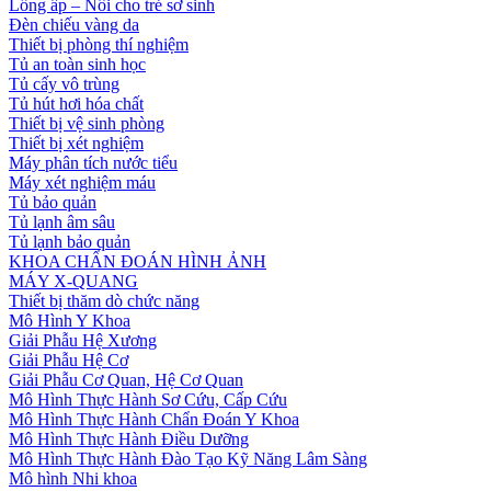
Lồng ấp – Nôi cho trẻ sơ sinh
Đèn chiếu vàng da
Thiết bị phòng thí nghiệm
Tủ an toàn sinh học
Tủ cấy vô trùng
Tủ hút hơi hóa chất
Thiết bị vệ sinh phòng
Thiết bị xét nghiệm
Máy phân tích nước tiểu
Máy xét nghiệm máu
Tủ bảo quản
Tủ lạnh âm sâu
Tủ lạnh bảo quản
KHOA CHẨN ĐOÁN HÌNH ẢNH
MÁY X-QUANG
Thiết bị thăm dò chức năng
Mô Hình Y Khoa
Giải Phẫu Hệ Xương
Giải Phẫu Hệ Cơ
Giải Phẫu Cơ Quan, Hệ Cơ Quan
Mô Hình Thực Hành Sơ Cứu, Cấp Cứu
Mô Hình Thực Hành Chẩn Đoán Y Khoa
Mô Hình Thực Hành Điều Dưỡng
Mô Hình Thực Hành Đào Tạo Kỹ Năng Lâm Sàng
Mô hình Nhi khoa