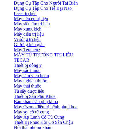
Dụng Cụ Tập Cho Người Tai Biến
Dụng Cụ Tập Cho Trẻ Bại Não
Laser trị liệu
Máy nén ép trị liệu
Máy siêu âm trị liệu
Máy xung kích
Máy điện trị liệu
Vi sóng trị liệu
Giường kéo giãn
Máy Terahertz
MÁY TỪ TRƯỜNG TRỊ LIỆU
TECAR
Thiết bị đông y
Máy sắc thuốc
Máy làm viên hoàn
Máy nghiền thuốc
Máy thái thuốc
Tủ sấy dược liệu
Thiết bị Sản Phụ Khoa
Bàn khám sản phụ khoa
Máy Ozone điều trị bệnh phụ khoa
Máy soi cổ tử cung
Máy Áp Lạnh Cổ Tử Cung
Thiết Bị Phục Hồi Cơ Sàn Chậu
Nội thất phòng khám