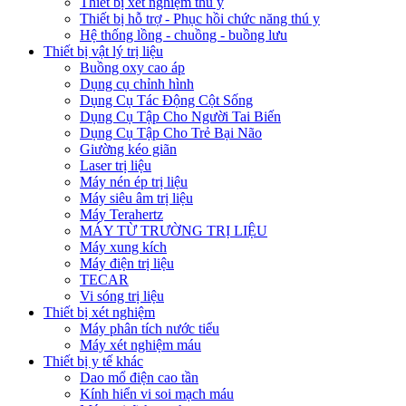
Thiết bị xét nghiệm thú y
Thiết bị hỗ trợ - Phục hồi chức năng thú y
Hệ thống lồng - chuồng - buồng lưu
Thiết bị vật lý trị liệu
Buồng oxy cao áp
Dụng cụ chỉnh hình
Dụng Cụ Tác Động Cột Sống
Dụng Cụ Tập Cho Người Tai Biến
Dụng Cụ Tập Cho Trẻ Bại Não
Giường kéo giãn
Laser trị liệu
Máy nén ép trị liệu
Máy siêu âm trị liệu
Máy Terahertz
MÁY TỪ TRƯỜNG TRỊ LIỆU
Máy xung kích
Máy điện trị liệu
TECAR
Vi sóng trị liệu
Thiết bị xét nghiệm
Máy phân tích nước tiểu
Máy xét nghiệm máu
Thiết bị y tế khác
Dao mổ điện cao tần
Kính hiển vi soi mạch máu