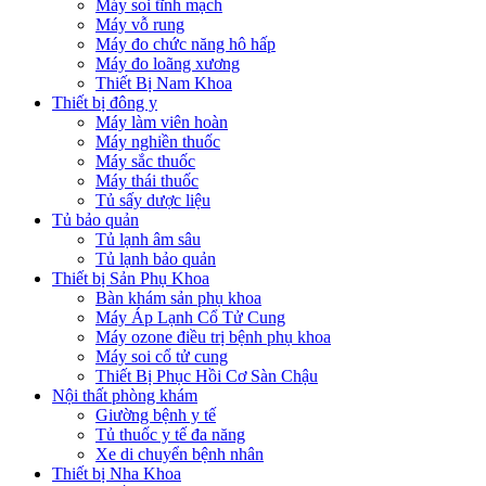
Máy soi tĩnh mạch
Máy vỗ rung
Máy đo chức năng hô hấp
Máy đo loãng xương
Thiết Bị Nam Khoa
Thiết bị đông y
Máy làm viên hoàn
Máy nghiền thuốc
Máy sắc thuốc
Máy thái thuốc
Tủ sấy dược liệu
Tủ bảo quản
Tủ lạnh âm sâu
Tủ lạnh bảo quản
Thiết bị Sản Phụ Khoa
Bàn khám sản phụ khoa
Máy Áp Lạnh Cổ Tử Cung
Máy ozone điều trị bệnh phụ khoa
Máy soi cổ tử cung
Thiết Bị Phục Hồi Cơ Sàn Chậu
Nội thất phòng khám
Giường bệnh y tế
Tủ thuốc y tế đa năng
Xe di chuyển bệnh nhân
Thiết bị Nha Khoa