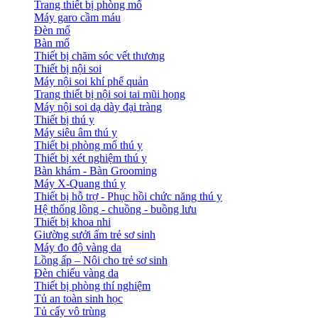
Trang thiết bị phòng mổ
Máy garo cầm máu
Đèn mổ
Bàn mổ
Thiết bị chăm sóc vết thương
Thiết bị nội soi
Máy nội soi khí phế quản
Trang thiết bị nội soi tai mũi họng
Máy nội soi dạ dày đại tràng
Thiết bị thú y
Máy siêu âm thú y
Thiết bị phòng mổ thú y
Thiết bị xét nghiệm thú y
Bàn khám - Bàn Grooming
Máy X-Quang thú y
Thiết bị hỗ trợ - Phục hồi chức năng thú y
Hệ thống lồng - chuồng - buồng lưu
Thiết bị khoa nhi
Giường sưởi ấm trẻ sơ sinh
Máy đo độ vàng da
Lồng ấp – Nôi cho trẻ sơ sinh
Đèn chiếu vàng da
Thiết bị phòng thí nghiệm
Tủ an toàn sinh học
Tủ cấy vô trùng