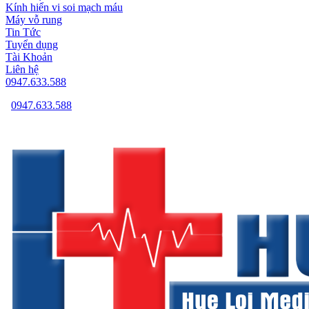
Kính hiển vi soi mạch máu
Máy vỗ rung
Tin Tức
Tuyển dụng
Tài Khoản
Liên hệ
0947.633.588
0947.633.588