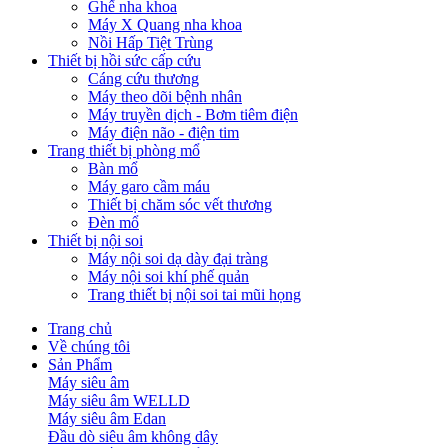
Ghế nha khoa
Máy X Quang nha khoa
Nồi Hấp Tiệt Trùng
Thiết bị hồi sức cấp cứu
Cáng cứu thương
Máy theo dõi bệnh nhân
Máy truyền dịch - Bơm tiêm điện
Máy điện não - điện tim
Trang thiết bị phòng mổ
Bàn mổ
Máy garo cầm máu
Thiết bị chăm sóc vết thương
Đèn mổ
Thiết bị nội soi
Máy nội soi dạ dày đại tràng
Máy nội soi khí phế quản
Trang thiết bị nội soi tai mũi họng
Trang chủ
Về chúng tôi
Sản Phẩm
Máy siêu âm
Máy siêu âm WELLD
Máy siêu âm Edan
Đầu dò siêu âm không dây