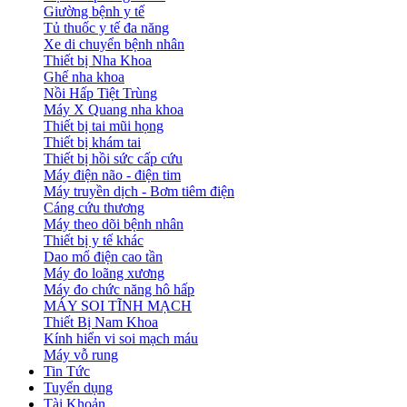
Giường bệnh y tế
Tủ thuốc y tế đa năng
Xe di chuyển bệnh nhân
Thiết bị Nha Khoa
Ghế nha khoa
Nồi Hấp Tiệt Trùng
Máy X Quang nha khoa
Thiết bị tai mũi họng
Thiết bị khám tai
Thiết bị hồi sức cấp cứu
Máy điện não - điện tim
Máy truyền dịch - Bơm tiêm điện
Cáng cứu thương
Máy theo dõi bệnh nhân
Thiết bị y tế khác
Dao mổ điện cao tần
Máy đo loãng xương
Máy đo chức năng hô hấp
MÁY SOI TĨNH MẠCH
Thiết Bị Nam Khoa
Kính hiển vi soi mạch máu
Máy vỗ rung
Tin Tức
Tuyển dụng
Tài Khoản