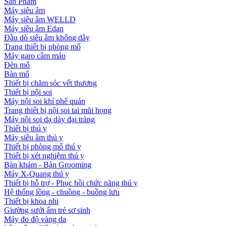
Sản Phẩm
Máy siêu âm
Máy siêu âm WELLD
Máy siêu âm Edan
Đầu dò siêu âm không dây
Trang thiết bị phòng mổ
Máy garo cầm máu
Đèn mổ
Bàn mổ
Thiết bị chăm sóc vết thương
Thiết bị nội soi
Máy nội soi khí phế quản
Trang thiết bị nội soi tai mũi họng
Máy nội soi dạ dày đại tràng
Thiết bị thú y
Máy siêu âm thú y
Thiết bị phòng mổ thú y
Thiết bị xét nghiệm thú y
Bàn khám - Bàn Grooming
Máy X-Quang thú y
Thiết bị hỗ trợ - Phục hồi chức năng thú y
Hệ thống lồng - chuồng - buồng lưu
Thiết bị khoa nhi
Giường sưởi ấm trẻ sơ sinh
Máy đo độ vàng da