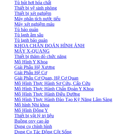
Tủ hút hơi hóa chất
Thiết bị vệ sinh phòng
Thiết bị xét nghiệm
Máy phân tích nước tiểu
Máy xét nghiệm máu
Tủ bảo quản
Tủ lạnh âm sâu
Tủ lạnh bảo quản
KHOA CHẨN ĐOÁN HÌNH ẢNH
MÁY X-QUANG
Thiết bị thăm dò chức năng
Mô Hình Y Khoa
Giải Phẫu Hệ Xương
Giải Phẫu Hệ Cơ
Giải Phẫu Cơ Quan, Hệ Cơ Quan
Mô Hình Thực Hành Sơ Cứu, Cấp Cứu
Mô Hình Thực Hành Chẩn Đoán Y Khoa
Mô Hình Thực Hành Điều Dưỡng
Mô Hình Thực Hành Đào Tạo Kỹ Năng Lâm Sàng
Mô hình Nhi khoa
Mô Hình Đông Y
Thiết bị vật lý trị liệu
Buồng oxy cao áp
Dụng cụ chỉnh hình
Dụng Cụ Tác Động Cột Sống