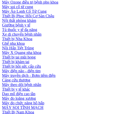
Máy Ozone điều trị bệnh phụ khoa
Máy soi cổ tử cung
Máy Áp Lạnh Cổ Tử Cung
Thiết Bị Phục Hồi Cơ Sàn Chậu
Nội thất phòng khám
Giường bệnh y tế
Tủ thuốc y tế đa năng
Xe di chuyển bệnh nhân
Thiết bị Nha Khoa
Ghế nha khoa
Nồi Hấp Tiệt Trùng
Máy X Quang nha khoa
Thiết bị tai mũi họng
Thiết bị khám tai
Thiết bị hồi sức cấp cứu
Máy điện não - điện tim
Máy truyền dịch - Bơm tiêm điện
Cáng cứu thương
Máy theo dõi bệnh nhân
Thiết bị y tế khác
Dao mổ điện cao tần
Máy đo loãng xương
Máy đo chức năng hô hấp
MÁY SOI TĨNH MẠCH
Thiết Bị Nam Khoa