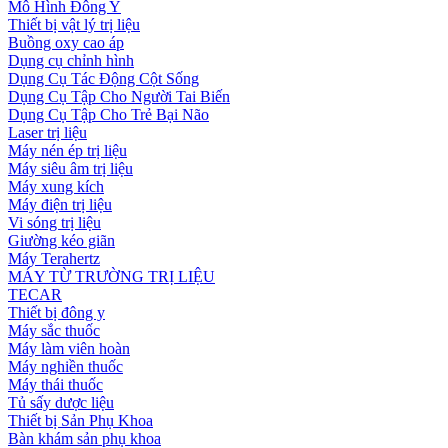
Mô Hình Đông Y
Thiết bị vật lý trị liệu
Buồng oxy cao áp
Dụng cụ chỉnh hình
Dụng Cụ Tác Động Cột Sống
Dụng Cụ Tập Cho Người Tai Biến
Dụng Cụ Tập Cho Trẻ Bại Não
Laser trị liệu
Máy nén ép trị liệu
Máy siêu âm trị liệu
Máy xung kích
Máy điện trị liệu
Vi sóng trị liệu
Giường kéo giãn
Máy Terahertz
MÁY TỪ TRƯỜNG TRỊ LIỆU
TECAR
Thiết bị đông y
Máy sắc thuốc
Máy làm viên hoàn
Máy nghiền thuốc
Máy thái thuốc
Tủ sấy dược liệu
Thiết bị Sản Phụ Khoa
Bàn khám sản phụ khoa