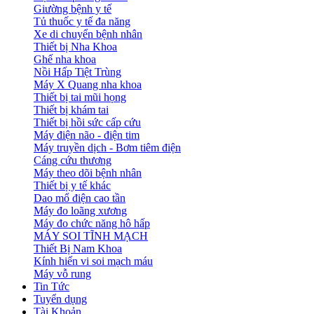
Giường bệnh y tế
Tủ thuốc y tế đa năng
Xe di chuyển bệnh nhân
Thiết bị Nha Khoa
Ghế nha khoa
Nồi Hấp Tiệt Trùng
Máy X Quang nha khoa
Thiết bị tai mũi họng
Thiết bị khám tai
Thiết bị hồi sức cấp cứu
Máy điện não - điện tim
Máy truyền dịch - Bơm tiêm điện
Cáng cứu thương
Máy theo dõi bệnh nhân
Thiết bị y tế khác
Dao mổ điện cao tần
Máy đo loãng xương
Máy đo chức năng hô hấp
MÁY SOI TĨNH MẠCH
Thiết Bị Nam Khoa
Kính hiển vi soi mạch máu
Máy vỗ rung
Tin Tức
Tuyển dụng
Tài Khoản