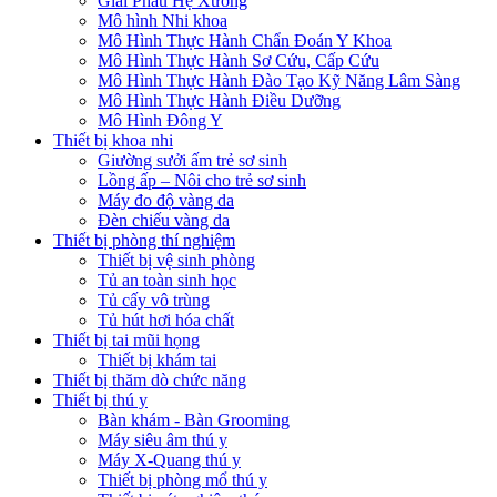
Giải Phẫu Hệ Xương
Mô hình Nhi khoa
Mô Hình Thực Hành Chẩn Đoán Y Khoa
Mô Hình Thực Hành Sơ Cứu, Cấp Cứu
Mô Hình Thực Hành Đào Tạo Kỹ Năng Lâm Sàng
Mô Hình Thực Hành Điều Dưỡng
Mô Hình Đông Y
Thiết bị khoa nhi
Giường sưởi ấm trẻ sơ sinh
Lồng ấp – Nôi cho trẻ sơ sinh
Máy đo độ vàng da
Đèn chiếu vàng da
Thiết bị phòng thí nghiệm
Thiết bị vệ sinh phòng
Tủ an toàn sinh học
Tủ cấy vô trùng
Tủ hút hơi hóa chất
Thiết bị tai mũi họng
Thiết bị khám tai
Thiết bị thăm dò chức năng
Thiết bị thú y
Bàn khám - Bàn Grooming
Máy siêu âm thú y
Máy X-Quang thú y
Thiết bị phòng mổ thú y