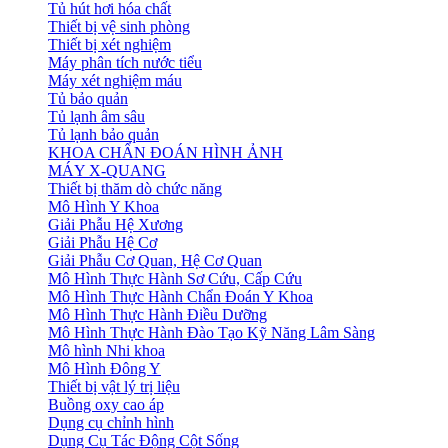
Tủ hút hơi hóa chất
Thiết bị vệ sinh phòng
Thiết bị xét nghiệm
Máy phân tích nước tiểu
Máy xét nghiệm máu
Tủ bảo quản
Tủ lạnh âm sâu
Tủ lạnh bảo quản
KHOA CHẨN ĐOÁN HÌNH ẢNH
MÁY X-QUANG
Thiết bị thăm dò chức năng
Mô Hình Y Khoa
Giải Phẫu Hệ Xương
Giải Phẫu Hệ Cơ
Giải Phẫu Cơ Quan, Hệ Cơ Quan
Mô Hình Thực Hành Sơ Cứu, Cấp Cứu
Mô Hình Thực Hành Chẩn Đoán Y Khoa
Mô Hình Thực Hành Điều Dưỡng
Mô Hình Thực Hành Đào Tạo Kỹ Năng Lâm Sàng
Mô hình Nhi khoa
Mô Hình Đông Y
Thiết bị vật lý trị liệu
Buồng oxy cao áp
Dụng cụ chỉnh hình
Dụng Cụ Tác Động Cột Sống