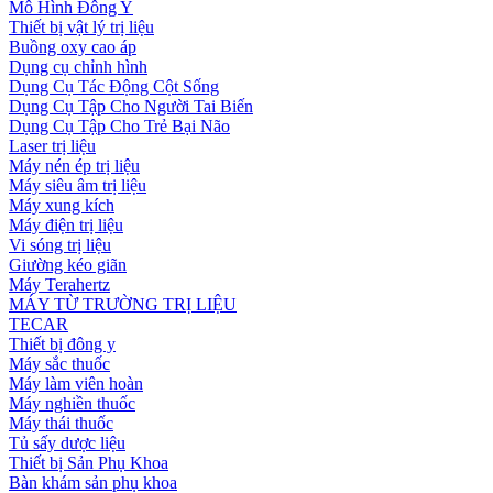
Mô Hình Đông Y
Thiết bị vật lý trị liệu
Buồng oxy cao áp
Dụng cụ chỉnh hình
Dụng Cụ Tác Động Cột Sống
Dụng Cụ Tập Cho Người Tai Biến
Dụng Cụ Tập Cho Trẻ Bại Não
Laser trị liệu
Máy nén ép trị liệu
Máy siêu âm trị liệu
Máy xung kích
Máy điện trị liệu
Vi sóng trị liệu
Giường kéo giãn
Máy Terahertz
MÁY TỪ TRƯỜNG TRỊ LIỆU
TECAR
Thiết bị đông y
Máy sắc thuốc
Máy làm viên hoàn
Máy nghiền thuốc
Máy thái thuốc
Tủ sấy dược liệu
Thiết bị Sản Phụ Khoa
Bàn khám sản phụ khoa