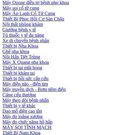
Máy Ozone điều trị bệnh phụ khoa
Máy soi cổ tử cung
Máy Áp Lạnh Cổ Tử Cung
Thiết Bị Phục Hồi Cơ Sàn Chậu
Nội thất phòng khám
Giường bệnh y tế
Tủ thuốc y tế đa năng
Xe di chuyển bệnh nhân
Thiết bị Nha Khoa
Ghế nha khoa
Nồi Hấp Tiệt Trùng
Máy X Quang nha khoa
Thiết bị tai mũi họng
Thiết bị khám tai
Thiết bị hồi sức cấp cứu
Máy điện não - điện tim
Máy truyền dịch - Bơm tiêm điện
Cáng cứu thương
Máy theo dõi bệnh nhân
Thiết bị y tế khác
Dao mổ điện cao tần
Máy đo loãng xương
Máy đo chức năng hô hấp
MÁY SOI TĨNH MẠCH
Thiết Bị Nam Khoa