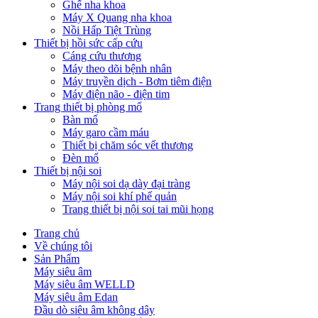
Ghế nha khoa
Máy X Quang nha khoa
Nồi Hấp Tiệt Trùng
Thiết bị hồi sức cấp cứu
Cáng cứu thương
Máy theo dõi bệnh nhân
Máy truyền dịch - Bơm tiêm điện
Máy điện não - điện tim
Trang thiết bị phòng mổ
Bàn mổ
Máy garo cầm máu
Thiết bị chăm sóc vết thương
Đèn mổ
Thiết bị nội soi
Máy nội soi dạ dày đại tràng
Máy nội soi khí phế quản
Trang thiết bị nội soi tai mũi họng
Trang chủ
Về chúng tôi
Sản Phẩm
Máy siêu âm
Máy siêu âm WELLD
Máy siêu âm Edan
Đầu dò siêu âm không dây