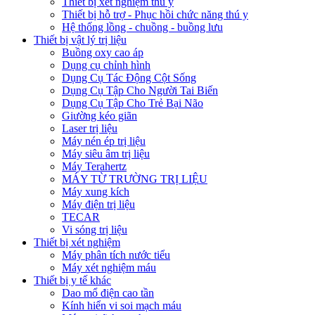
Thiết bị xét nghiệm thú y
Thiết bị hỗ trợ - Phục hồi chức năng thú y
Hệ thống lồng - chuồng - buồng lưu
Thiết bị vật lý trị liệu
Buồng oxy cao áp
Dụng cụ chỉnh hình
Dụng Cụ Tác Động Cột Sống
Dụng Cụ Tập Cho Người Tai Biến
Dụng Cụ Tập Cho Trẻ Bại Não
Giường kéo giãn
Laser trị liệu
Máy nén ép trị liệu
Máy siêu âm trị liệu
Máy Terahertz
MÁY TỪ TRƯỜNG TRỊ LIỆU
Máy xung kích
Máy điện trị liệu
TECAR
Vi sóng trị liệu
Thiết bị xét nghiệm
Máy phân tích nước tiểu
Máy xét nghiệm máu
Thiết bị y tế khác
Dao mổ điện cao tần
Kính hiển vi soi mạch máu