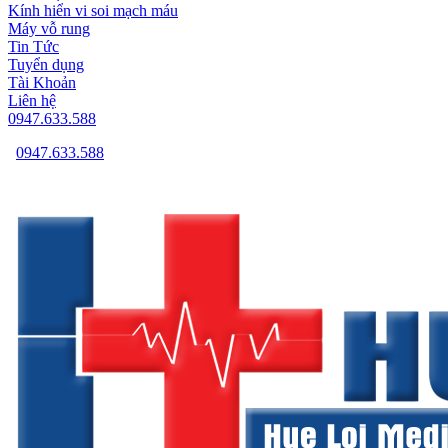
Kính hiển vi soi mạch máu
Máy vỗ rung
Tin Tức
Tuyển dụng
Tài Khoản
Liên hệ
0947.633.588
0947.633.588