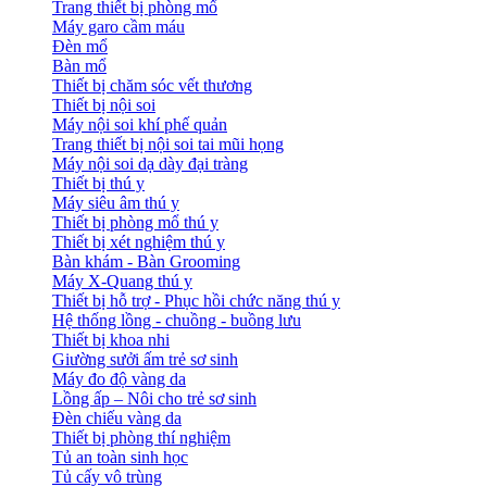
Trang thiết bị phòng mổ
Máy garo cầm máu
Đèn mổ
Bàn mổ
Thiết bị chăm sóc vết thương
Thiết bị nội soi
Máy nội soi khí phế quản
Trang thiết bị nội soi tai mũi họng
Máy nội soi dạ dày đại tràng
Thiết bị thú y
Máy siêu âm thú y
Thiết bị phòng mổ thú y
Thiết bị xét nghiệm thú y
Bàn khám - Bàn Grooming
Máy X-Quang thú y
Thiết bị hỗ trợ - Phục hồi chức năng thú y
Hệ thống lồng - chuồng - buồng lưu
Thiết bị khoa nhi
Giường sưởi ấm trẻ sơ sinh
Máy đo độ vàng da
Lồng ấp – Nôi cho trẻ sơ sinh
Đèn chiếu vàng da
Thiết bị phòng thí nghiệm
Tủ an toàn sinh học
Tủ cấy vô trùng