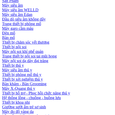
Sản Phẩm
Máy siêu âm
Máy siêu âm WELLD
Máy siêu âm Edan
Đầu dò siêu âm không dây
Trang thiết bị phòng mổ
Máy garo cầm máu
Đèn mổ
Bàn mổ
Thiết bị chăm sóc vết thương
Thiết bị nội soi
Máy nội soi khí phế quản
Trang thiết bị nội soi tai mũi họng
Máy nội soi dạ dày đại tràng
Thiết bị thú y
Máy siêu âm thú y
Thiết bị phòng mổ thú y
Thiết bị xét nghiệm thú y
Bàn khám - Bàn Grooming
Máy X-Quang thú y
Thiết bị hỗ trợ - Phục hồi chức năng thú y
Hệ thống lồng - chuồng - buồng lưu
Thiết bị khoa nhi
Giường sưởi ấm trẻ sơ sinh
Máy đo độ vàng da