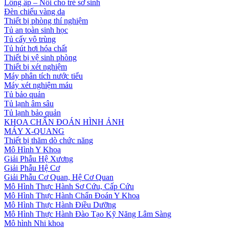
Lồng ấp – Nôi cho trẻ sơ sinh
Đèn chiếu vàng da
Thiết bị phòng thí nghiệm
Tủ an toàn sinh học
Tủ cấy vô trùng
Tủ hút hơi hóa chất
Thiết bị vệ sinh phòng
Thiết bị xét nghiệm
Máy phân tích nước tiểu
Máy xét nghiệm máu
Tủ bảo quản
Tủ lạnh âm sâu
Tủ lạnh bảo quản
KHOA CHẨN ĐOÁN HÌNH ẢNH
MÁY X-QUANG
Thiết bị thăm dò chức năng
Mô Hình Y Khoa
Giải Phẫu Hệ Xương
Giải Phẫu Hệ Cơ
Giải Phẫu Cơ Quan, Hệ Cơ Quan
Mô Hình Thực Hành Sơ Cứu, Cấp Cứu
Mô Hình Thực Hành Chẩn Đoán Y Khoa
Mô Hình Thực Hành Điều Dưỡng
Mô Hình Thực Hành Đào Tạo Kỹ Năng Lâm Sàng
Mô hình Nhi khoa