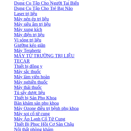
Dụng Cụ Tập Cho Người Tai Biến
Dụng Cụ Tập Cho Trẻ Bại Não
Laser trị liệu
Máy nén ép trị liệu
Máy siêu âm trị liệu
Máy xung kích
Máy điện trị liệu
Vi sóng trị liệu
Giường kéo giãn
Máy Terahertz
MÁY TỪ TRƯỜNG TRỊ LIỆU
TECAR
Thiết bị đông y
Máy sắc thuốc
Máy làm viên hoàn
Máy nghiền thuốc
Máy thái thuốc
Tủ sấy dược liệu
Thiết bị Sản Phụ Khoa
Bàn khám sản phụ khoa
Máy Ozone điều trị bệnh phụ khoa
Máy soi cổ tử cung
Máy Áp Lạnh Cổ Tử Cung
Thiết Bị Phục Hồi Cơ Sàn Chậu
Nội thất phòng khám