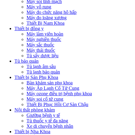
Máy soi tĩnh mạch
Máy vỗ rung
Máy đo chức năng hô hấp
Máy đo loãng xương
Thiết Bị Nam Khoa
Thiết bị đông y
Máy làm viên hoàn
Máy nghiền thuốc
Máy sắc thuốc
Máy thái thuốc
Tủ sấy dược liệu
Tủ bảo quản
Tủ lạnh âm sâu
Tủ lạnh bảo quản
Thiết bị Sản Phụ Khoa
Bàn khám sản phụ khoa
Máy Áp Lạnh Cổ Tử Cung
Máy ozone điều trị bệnh phụ khoa
Máy soi cổ tử cung
Thiết Bị Phục Hồi Cơ Sàn Chậu
Nội thất phòng khám
Giường bệnh y tế
Tủ thuốc y tế đa năng
Xe di chuyển bệnh nhân
Thiết bị Nha Khoa