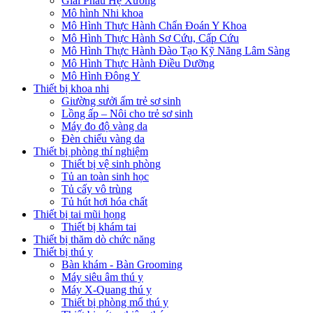
Giải Phẫu Hệ Xương
Mô hình Nhi khoa
Mô Hình Thực Hành Chẩn Đoán Y Khoa
Mô Hình Thực Hành Sơ Cứu, Cấp Cứu
Mô Hình Thực Hành Đào Tạo Kỹ Năng Lâm Sàng
Mô Hình Thực Hành Điều Dưỡng
Mô Hình Đông Y
Thiết bị khoa nhi
Giường sưởi ấm trẻ sơ sinh
Lồng ấp – Nôi cho trẻ sơ sinh
Máy đo độ vàng da
Đèn chiếu vàng da
Thiết bị phòng thí nghiệm
Thiết bị vệ sinh phòng
Tủ an toàn sinh học
Tủ cấy vô trùng
Tủ hút hơi hóa chất
Thiết bị tai mũi họng
Thiết bị khám tai
Thiết bị thăm dò chức năng
Thiết bị thú y
Bàn khám - Bàn Grooming
Máy siêu âm thú y
Máy X-Quang thú y
Thiết bị phòng mổ thú y