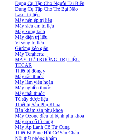
Dụng Cụ Tập Cho Người Tai Biến
Dụng Cụ Tập Cho Trẻ Bại Não
Laser trị liệu
Máy nén ép trị liệu
Máy siêu âm trị liệu
Máy xung kích
Máy điện trị liệu
Vi sóng trị liệu
Giường kéo giãn
Máy Terahertz
MÁY TỪ TRƯỜNG TRỊ LIỆU
TECAR
Thiết bị đông y
Máy sắc thuốc
Máy làm viên hoàn
Máy nghiền thuốc
Máy thái thuốc
Tủ sấy dược liệu
Thiết bị Sản Phụ Khoa
Bàn khám sản phụ khoa
Máy Ozone điều trị bệnh phụ khoa
Máy soi cổ tử cung
Máy Áp Lạnh Cổ Tử Cung
Thiết Bị Phục Hồi Cơ Sàn Chậu
Nội thất phòng khám