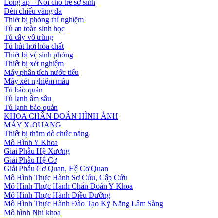
Lồng ấp – Nôi cho trẻ sơ sinh
Đèn chiếu vàng da
Thiết bị phòng thí nghiệm
Tủ an toàn sinh học
Tủ cấy vô trùng
Tủ hút hơi hóa chất
Thiết bị vệ sinh phòng
Thiết bị xét nghiệm
Máy phân tích nước tiểu
Máy xét nghiệm máu
Tủ bảo quản
Tủ lạnh âm sâu
Tủ lạnh bảo quản
KHOA CHẨN ĐOÁN HÌNH ẢNH
MÁY X-QUANG
Thiết bị thăm dò chức năng
Mô Hình Y Khoa
Giải Phẫu Hệ Xương
Giải Phẫu Hệ Cơ
Giải Phẫu Cơ Quan, Hệ Cơ Quan
Mô Hình Thực Hành Sơ Cứu, Cấp Cứu
Mô Hình Thực Hành Chẩn Đoán Y Khoa
Mô Hình Thực Hành Điều Dưỡng
Mô Hình Thực Hành Đào Tạo Kỹ Năng Lâm Sàng
Mô hình Nhi khoa