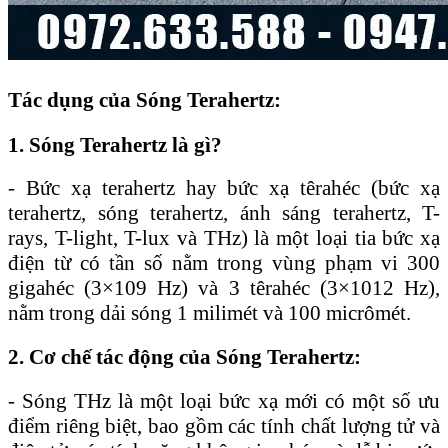
Tác dụng của Sóng Terahertz:
1. Sóng Terahertz là gì?
- Bức xạ terahertz hay bức xạ têrahéc (bức xạ
terahertz, sóng terahertz, ánh sáng terahertz, T-
rays, T-light, T-lux và THz) là một loại tia bức xạ
điện từ có tần số nằm trong vùng phạm vi 300
gigahéc (3×109 Hz) và 3 têrahéc (3×1012 Hz),
nằm trong dải sóng 1 milimét và 100 micrômét.
2. Cơ chế tác động của Sóng Terahertz:
- Sóng THz là một loại bức xạ mới có một số ưu
điểm riêng biệt, bao gồm các tính chất lượng tử và