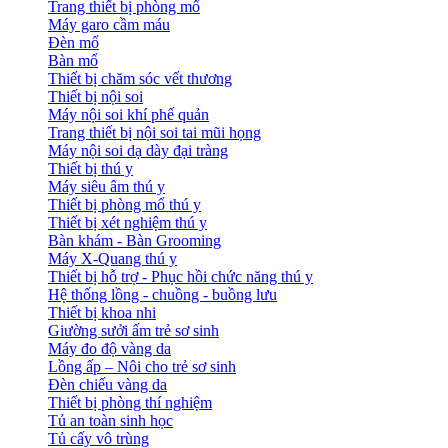
Trang thiết bị phòng mổ
Máy garo cầm máu
Đèn mổ
Bàn mổ
Thiết bị chăm sóc vết thương
Thiết bị nội soi
Máy nội soi khí phế quản
Trang thiết bị nội soi tai mũi họng
Máy nội soi dạ dày đại tràng
Thiết bị thú y
Máy siêu âm thú y
Thiết bị phòng mổ thú y
Thiết bị xét nghiệm thú y
Bàn khám - Bàn Grooming
Máy X-Quang thú y
Thiết bị hỗ trợ - Phục hồi chức năng thú y
Hệ thống lồng - chuồng - buồng lưu
Thiết bị khoa nhi
Giường sưởi ấm trẻ sơ sinh
Máy đo độ vàng da
Lồng ấp – Nôi cho trẻ sơ sinh
Đèn chiếu vàng da
Thiết bị phòng thí nghiệm
Tủ an toàn sinh học
Tủ cấy vô trùng