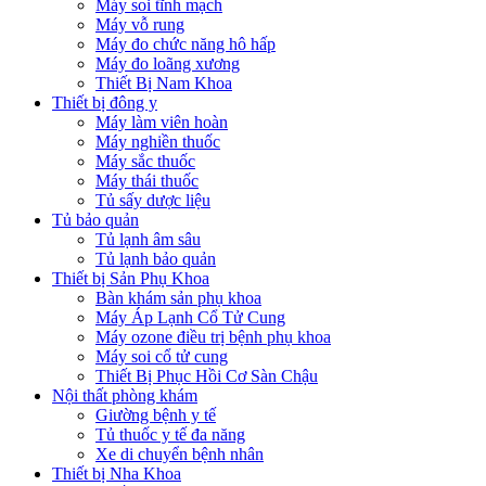
Máy soi tĩnh mạch
Máy vỗ rung
Máy đo chức năng hô hấp
Máy đo loãng xương
Thiết Bị Nam Khoa
Thiết bị đông y
Máy làm viên hoàn
Máy nghiền thuốc
Máy sắc thuốc
Máy thái thuốc
Tủ sấy dược liệu
Tủ bảo quản
Tủ lạnh âm sâu
Tủ lạnh bảo quản
Thiết bị Sản Phụ Khoa
Bàn khám sản phụ khoa
Máy Áp Lạnh Cổ Tử Cung
Máy ozone điều trị bệnh phụ khoa
Máy soi cổ tử cung
Thiết Bị Phục Hồi Cơ Sàn Chậu
Nội thất phòng khám
Giường bệnh y tế
Tủ thuốc y tế đa năng
Xe di chuyển bệnh nhân
Thiết bị Nha Khoa