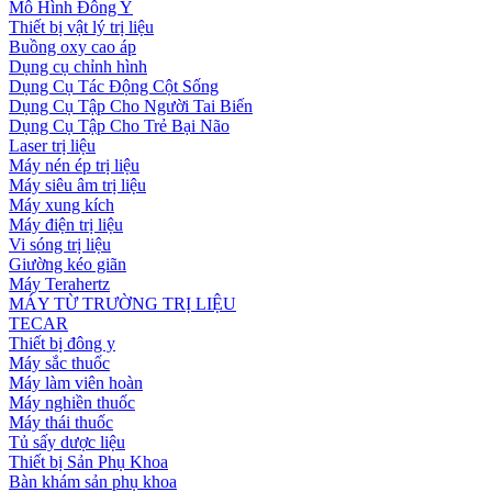
Mô Hình Đông Y
Thiết bị vật lý trị liệu
Buồng oxy cao áp
Dụng cụ chỉnh hình
Dụng Cụ Tác Động Cột Sống
Dụng Cụ Tập Cho Người Tai Biến
Dụng Cụ Tập Cho Trẻ Bại Não
Laser trị liệu
Máy nén ép trị liệu
Máy siêu âm trị liệu
Máy xung kích
Máy điện trị liệu
Vi sóng trị liệu
Giường kéo giãn
Máy Terahertz
MÁY TỪ TRƯỜNG TRỊ LIỆU
TECAR
Thiết bị đông y
Máy sắc thuốc
Máy làm viên hoàn
Máy nghiền thuốc
Máy thái thuốc
Tủ sấy dược liệu
Thiết bị Sản Phụ Khoa
Bàn khám sản phụ khoa