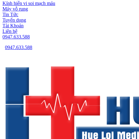
Kính hiển vi soi mạch máu
Máy vỗ rung
Tin Tức
Tuyển dụng
Tài Khoản
Liên hệ
0947.633.588
0947.633.588