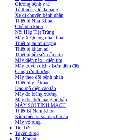
Giường bệnh y tế
Tủ thuốc y tế đa năng
Xe di chuyển bệnh nhân
Thiết bị Nha Khoa
Ghế nha khoa
Nồi Hấp Tiệt Trùng
Máy X Quang nha khoa
Thiết bị tai mũi họng
Thiết bị khám tai
Thiết bị hồi sức cấp cứu
Máy điện não - điện tim
Máy truyền dịch - Bơm tiêm điện
Cáng cứu thương
Máy theo dõi bệnh nhân
Thiết bị y tế khác
Dao mổ điện cao tần
Máy đo loãng xương
Máy đo chức năng hô hấp
MÁY SOI TĨNH MẠCH
Thiết Bị Nam Khoa
Kính hiển vi soi mạch máu
Máy vỗ rung
Tin Tức
Tuyển dụng
Tài Khoản