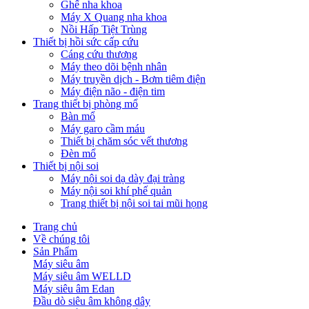
Ghế nha khoa
Máy X Quang nha khoa
Nồi Hấp Tiệt Trùng
Thiết bị hồi sức cấp cứu
Cáng cứu thương
Máy theo dõi bệnh nhân
Máy truyền dịch - Bơm tiêm điện
Máy điện não - điện tim
Trang thiết bị phòng mổ
Bàn mổ
Máy garo cầm máu
Thiết bị chăm sóc vết thương
Đèn mổ
Thiết bị nội soi
Máy nội soi dạ dày đại tràng
Máy nội soi khí phế quản
Trang thiết bị nội soi tai mũi họng
Trang chủ
Về chúng tôi
Sản Phẩm
Máy siêu âm
Máy siêu âm WELLD
Máy siêu âm Edan
Đầu dò siêu âm không dây