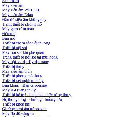
Sản Phẩm
Máy siêu âm
Máy siêu âm WELLD
Máy siêu âm Edan
Đầu dò siêu âm không dây
Trang thiết bị phòng mổ
Máy garo cầm máu
Đèn mổ
Bàn mổ
Thiết bị chăm sóc vết thương
Thiết bị nội soi
Máy nội soi khí phế quản
Trang thiết bị nội soi tai mũi họng
Máy nội soi dạ dày đại tràng
Thiết bị thú y
Máy siêu âm thú y
Thiết bị phòng mổ thú y
Thiết bị xét nghiệm thú y
Bàn khám - Bàn Grooming
Máy X-Quang thú y
Thiết bị hỗ trợ - Phục hồi chức năng thú y
Hệ thống lồng - chuồng - buồng lưu
Thiết bị khoa nhi
Giường sưởi ấm trẻ sơ sinh
Máy đo độ vàng da