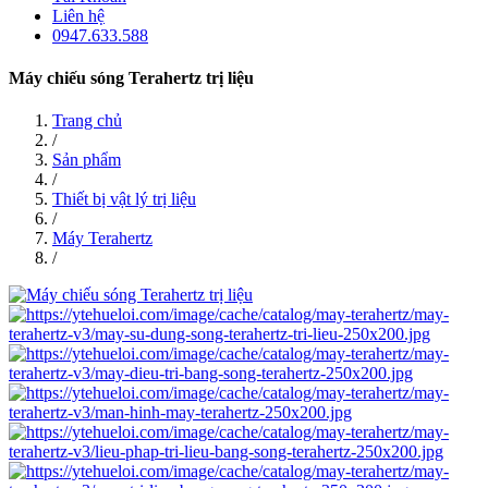
Liên hệ
0947.633.588
Máy chiếu sóng Terahertz trị liệu
Trang chủ
/
Sản phẩm
/
Thiết bị vật lý trị liệu
/
Máy Terahertz
/