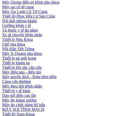
Máy Ozone điều trị bệnh phụ khoa
Máy soi cổ tử cung
Máy Áp Lạnh Cổ Tử Cung
Thiết Bị Phục Hồi Cơ Sàn Chậu
Nội thất phòng khám
Giường bệnh y tế
Tủ thuốc y tế đa năng
Xe di chuyển bệnh nhân
Thiết bị Nha Khoa
Ghế nha khoa
Nồi Hấp Tiệt Trùng
Máy X Quang nha khoa
Thiết bị tai mũi họng
Thiết bị khám tai
Thiết bị hồi sức cấp cứu
Máy điện não - điện tim
Máy truyền dịch - Bơm tiêm điện
Cáng cứu thương
Máy theo dõi bệnh nhân
Thiết bị y tế khác
Dao mổ điện cao tần
Máy đo loãng xương
Máy đo chức năng hô hấp
MÁY SOI TĨNH MẠCH
Thiết Bị Nam Khoa