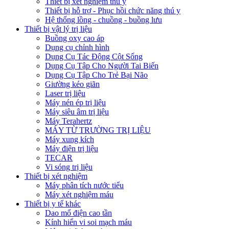
Thiết bị xét nghiệm thú y
Thiết bị hỗ trợ - Phục hồi chức năng thú y
Hệ thống lồng - chuồng - buồng lưu
Thiết bị vật lý trị liệu
Buồng oxy cao áp
Dụng cụ chỉnh hình
Dụng Cụ Tác Động Cột Sống
Dụng Cụ Tập Cho Người Tai Biến
Dụng Cụ Tập Cho Trẻ Bại Não
Giường kéo giãn
Laser trị liệu
Máy nén ép trị liệu
Máy siêu âm trị liệu
Máy Terahertz
MÁY TỪ TRƯỜNG TRỊ LIỆU
Máy xung kích
Máy điện trị liệu
TECAR
Vi sóng trị liệu
Thiết bị xét nghiệm
Máy phân tích nước tiểu
Máy xét nghiệm máu
Thiết bị y tế khác
Dao mổ điện cao tần
Kính hiển vi soi mạch máu