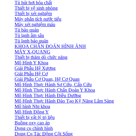
Tủ hút hơi hóa chất
Thiết bị vệ sinh phòng
Thiết bị xét nghiệm
Máy phân tích nước tiểu
Máy xét nghiệm máu
Tủ bảo quản
Tủ lạnh âm sâu
Tủ lạnh bảo quản
KHOA CHẨN ĐOÁN HÌNH ẢNH
MÁY X-QUANG
Thiết bị thăm dò chức năng
Mô Hình Y Khoa
Giải Phẫu Hệ Xương
Giải Phẫu Hệ Cơ
Giải Phẫu Cơ Quan, Hệ Cơ Quan
Mô Hình Thực Hành Sơ Cứu, Cấp Cứu
Mô Hình Thực Hành Chẩn Đoán Y Khoa
Mô Hình Thực Hành Điều Dưỡng
Mô Hình Thực Hành Đào Tạo Kỹ Năng Lâm Sàng
Mô hình Nhi khoa
Mô Hình Đông Y
Thiết bị vật lý trị liệu
Buồng oxy cao áp
Dụng cụ chỉnh hình
Dụng Cụ Tác Động Cột Sống