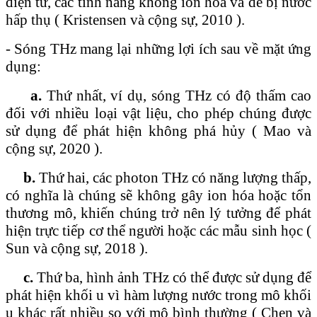
điện tử, các tính năng không ion hóa và dễ bị nước
hấp thụ ( Kristensen và cộng sự, 2010 ).
- Sóng THz mang lại những lợi ích sau về mặt ứng
dụng:
a.
Thứ nhất, ví dụ, sóng THz có độ thấm cao
đối với nhiều loại vật liệu, cho phép chúng được
sử dụng để phát hiện không phá hủy ( Mao và
cộng sự, 2020 ).
b.
Thứ hai, các photon THz có năng lượng thấp,
có nghĩa là chúng sẽ không gây ion hóa hoặc tổn
thương mô, khiến chúng trở nên lý tưởng để phát
hiện trực tiếp cơ thể người hoặc các mẫu sinh học (
Sun và cộng sự, 2018 ).
c.
Thứ ba, hình ảnh THz có thể được sử dụng để
phát hiện khối u vì hàm lượng nước trong mô khối
u khác rất nhiều so với mô bình thường ( Chen và