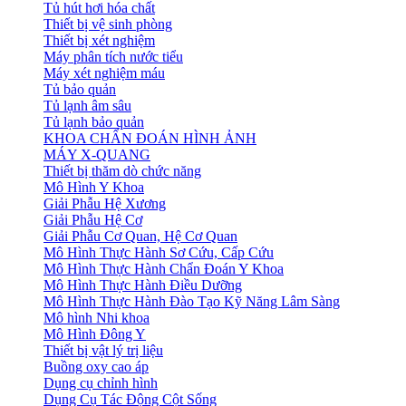
Tủ hút hơi hóa chất
Thiết bị vệ sinh phòng
Thiết bị xét nghiệm
Máy phân tích nước tiểu
Máy xét nghiệm máu
Tủ bảo quản
Tủ lạnh âm sâu
Tủ lạnh bảo quản
KHOA CHẨN ĐOÁN HÌNH ẢNH
MÁY X-QUANG
Thiết bị thăm dò chức năng
Mô Hình Y Khoa
Giải Phẫu Hệ Xương
Giải Phẫu Hệ Cơ
Giải Phẫu Cơ Quan, Hệ Cơ Quan
Mô Hình Thực Hành Sơ Cứu, Cấp Cứu
Mô Hình Thực Hành Chẩn Đoán Y Khoa
Mô Hình Thực Hành Điều Dưỡng
Mô Hình Thực Hành Đào Tạo Kỹ Năng Lâm Sàng
Mô hình Nhi khoa
Mô Hình Đông Y
Thiết bị vật lý trị liệu
Buồng oxy cao áp
Dụng cụ chỉnh hình
Dụng Cụ Tác Động Cột Sống