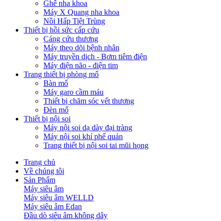
Ghế nha khoa
Máy X Quang nha khoa
Nồi Hấp Tiệt Trùng
Thiết bị hồi sức cấp cứu
Cáng cứu thương
Máy theo dõi bệnh nhân
Máy truyền dịch - Bơm tiêm điện
Máy điện não - điện tim
Trang thiết bị phòng mổ
Bàn mổ
Máy garo cầm máu
Thiết bị chăm sóc vết thương
Đèn mổ
Thiết bị nội soi
Máy nội soi dạ dày đại tràng
Máy nội soi khí phế quản
Trang thiết bị nội soi tai mũi họng
Trang chủ
Về chúng tôi
Sản Phẩm
Máy siêu âm
Máy siêu âm WELLD
Máy siêu âm Edan
Đầu dò siêu âm không dây