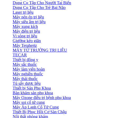
Dụng Cụ Tập Cho Người Tai Biến
Dụng Cụ Tập Cho Trẻ Bại Não
Laser trị liệu
Máy nén ép trị liệu
Máy siêu âm trị liệu
Máy xung kích
Máy điện trị liệu
Vi sóng trị liệu
Giường kéo giãn
Máy Terahertz
MÁY TỪ TRƯỜNG TRỊ LIỆU
TECAR
Thiết bị đông y
Máy sắc thuốc
Máy làm viên hoàn
Máy nghiền thuốc
Máy thái thuốc
Tủ sấy dược liệu
Thiết bị Sản Phụ Khoa
Bàn khám sản phụ khoa
Máy Ozone điều trị bệnh phụ khoa
Máy soi cổ tử cung
Máy Áp Lạnh Cổ Tử Cung
Thiết Bị Phục Hồi Cơ Sàn Chậu
Nội thất phòng khám