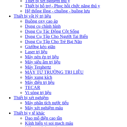
Thiết bị xét nghiệm thú y
Thiết bị hỗ trợ - Phục hồi chức năng thú y
Hệ thống lồng - chuồng - buồng lưu
Thiết bị vật lý trị liệu
Buồng oxy cao áp
Dụng cụ chỉnh hình
Dụng Cụ Tác Động Cột Sống
Dụng Cụ Tập Cho Người Tai Biến
Dụng Cụ Tập Cho Trẻ Bại Não
Giường kéo giãn
Laser trị liệu
Máy nén ép trị liệu
Máy siêu âm trị liệu
Máy Terahertz
MÁY TỪ TRƯỜNG TRỊ LIỆU
Máy xung kích
Máy điện trị liệu
TECAR
Vi sóng trị liệu
Thiết bị xét nghiệm
Máy phân tích nước tiểu
Máy xét nghiệm máu
Thiết bị y tế khác
Dao mổ điện cao tần
Kính hiển vi soi mạch máu