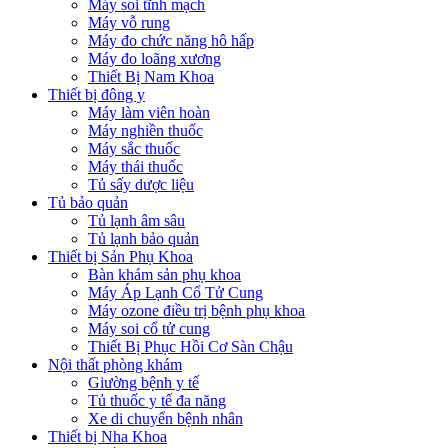
Máy soi tĩnh mạch
Máy vỗ rung
Máy đo chức năng hô hấp
Máy đo loãng xương
Thiết Bị Nam Khoa
Thiết bị đông y
Máy làm viên hoàn
Máy nghiền thuốc
Máy sắc thuốc
Máy thái thuốc
Tủ sấy dược liệu
Tủ bảo quản
Tủ lạnh âm sâu
Tủ lạnh bảo quản
Thiết bị Sản Phụ Khoa
Bàn khám sản phụ khoa
Máy Áp Lạnh Cổ Tử Cung
Máy ozone điều trị bệnh phụ khoa
Máy soi cổ tử cung
Thiết Bị Phục Hồi Cơ Sàn Chậu
Nội thất phòng khám
Giường bệnh y tế
Tủ thuốc y tế đa năng
Xe di chuyển bệnh nhân
Thiết bị Nha Khoa