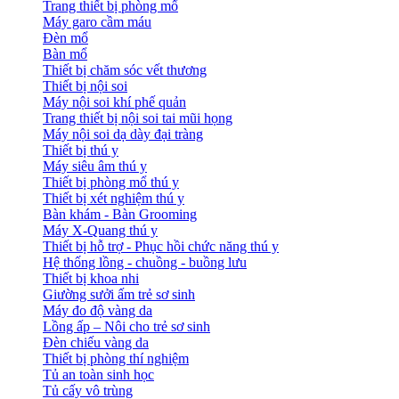
Trang thiết bị phòng mổ
Máy garo cầm máu
Đèn mổ
Bàn mổ
Thiết bị chăm sóc vết thương
Thiết bị nội soi
Máy nội soi khí phế quản
Trang thiết bị nội soi tai mũi họng
Máy nội soi dạ dày đại tràng
Thiết bị thú y
Máy siêu âm thú y
Thiết bị phòng mổ thú y
Thiết bị xét nghiệm thú y
Bàn khám - Bàn Grooming
Máy X-Quang thú y
Thiết bị hỗ trợ - Phục hồi chức năng thú y
Hệ thống lồng - chuồng - buồng lưu
Thiết bị khoa nhi
Giường sưởi ấm trẻ sơ sinh
Máy đo độ vàng da
Lồng ấp – Nôi cho trẻ sơ sinh
Đèn chiếu vàng da
Thiết bị phòng thí nghiệm
Tủ an toàn sinh học
Tủ cấy vô trùng