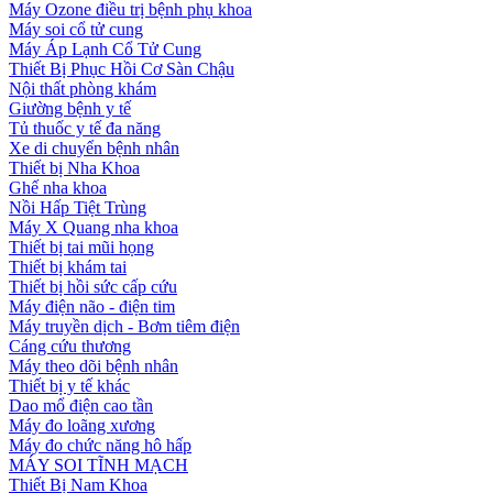
Máy Ozone điều trị bệnh phụ khoa
Máy soi cổ tử cung
Máy Áp Lạnh Cổ Tử Cung
Thiết Bị Phục Hồi Cơ Sàn Chậu
Nội thất phòng khám
Giường bệnh y tế
Tủ thuốc y tế đa năng
Xe di chuyển bệnh nhân
Thiết bị Nha Khoa
Ghế nha khoa
Nồi Hấp Tiệt Trùng
Máy X Quang nha khoa
Thiết bị tai mũi họng
Thiết bị khám tai
Thiết bị hồi sức cấp cứu
Máy điện não - điện tim
Máy truyền dịch - Bơm tiêm điện
Cáng cứu thương
Máy theo dõi bệnh nhân
Thiết bị y tế khác
Dao mổ điện cao tần
Máy đo loãng xương
Máy đo chức năng hô hấp
MÁY SOI TĨNH MẠCH
Thiết Bị Nam Khoa