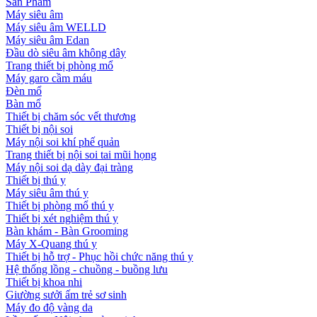
Sản Phẩm
Máy siêu âm
Máy siêu âm WELLD
Máy siêu âm Edan
Đầu dò siêu âm không dây
Trang thiết bị phòng mổ
Máy garo cầm máu
Đèn mổ
Bàn mổ
Thiết bị chăm sóc vết thương
Thiết bị nội soi
Máy nội soi khí phế quản
Trang thiết bị nội soi tai mũi họng
Máy nội soi dạ dày đại tràng
Thiết bị thú y
Máy siêu âm thú y
Thiết bị phòng mổ thú y
Thiết bị xét nghiệm thú y
Bàn khám - Bàn Grooming
Máy X-Quang thú y
Thiết bị hỗ trợ - Phục hồi chức năng thú y
Hệ thống lồng - chuồng - buồng lưu
Thiết bị khoa nhi
Giường sưởi ấm trẻ sơ sinh
Máy đo độ vàng da