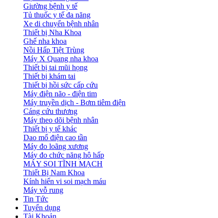
Giường bệnh y tế
Tủ thuốc y tế đa năng
Xe di chuyển bệnh nhân
Thiết bị Nha Khoa
Ghế nha khoa
Nồi Hấp Tiệt Trùng
Máy X Quang nha khoa
Thiết bị tai mũi họng
Thiết bị khám tai
Thiết bị hồi sức cấp cứu
Máy điện não - điện tim
Máy truyền dịch - Bơm tiêm điện
Cáng cứu thương
Máy theo dõi bệnh nhân
Thiết bị y tế khác
Dao mổ điện cao tần
Máy đo loãng xương
Máy đo chức năng hô hấp
MÁY SOI TĨNH MẠCH
Thiết Bị Nam Khoa
Kính hiển vi soi mạch máu
Máy vỗ rung
Tin Tức
Tuyển dụng
Tài Khoản