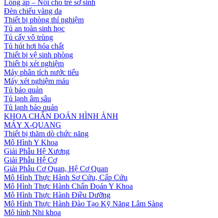
Lồng ấp – Nôi cho trẻ sơ sinh
Đèn chiếu vàng da
Thiết bị phòng thí nghiệm
Tủ an toàn sinh học
Tủ cấy vô trùng
Tủ hút hơi hóa chất
Thiết bị vệ sinh phòng
Thiết bị xét nghiệm
Máy phân tích nước tiểu
Máy xét nghiệm máu
Tủ bảo quản
Tủ lạnh âm sâu
Tủ lạnh bảo quản
KHOA CHẨN ĐOÁN HÌNH ẢNH
MÁY X-QUANG
Thiết bị thăm dò chức năng
Mô Hình Y Khoa
Giải Phẫu Hệ Xương
Giải Phẫu Hệ Cơ
Giải Phẫu Cơ Quan, Hệ Cơ Quan
Mô Hình Thực Hành Sơ Cứu, Cấp Cứu
Mô Hình Thực Hành Chẩn Đoán Y Khoa
Mô Hình Thực Hành Điều Dưỡng
Mô Hình Thực Hành Đào Tạo Kỹ Năng Lâm Sàng
Mô hình Nhi khoa