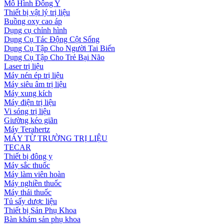
Mô Hình Đông Y
Thiết bị vật lý trị liệu
Buồng oxy cao áp
Dụng cụ chỉnh hình
Dụng Cụ Tác Động Cột Sống
Dụng Cụ Tập Cho Người Tai Biến
Dụng Cụ Tập Cho Trẻ Bại Não
Laser trị liệu
Máy nén ép trị liệu
Máy siêu âm trị liệu
Máy xung kích
Máy điện trị liệu
Vi sóng trị liệu
Giường kéo giãn
Máy Terahertz
MÁY TỪ TRƯỜNG TRỊ LIỆU
TECAR
Thiết bị đông y
Máy sắc thuốc
Máy làm viên hoàn
Máy nghiền thuốc
Máy thái thuốc
Tủ sấy dược liệu
Thiết bị Sản Phụ Khoa
Bàn khám sản phụ khoa