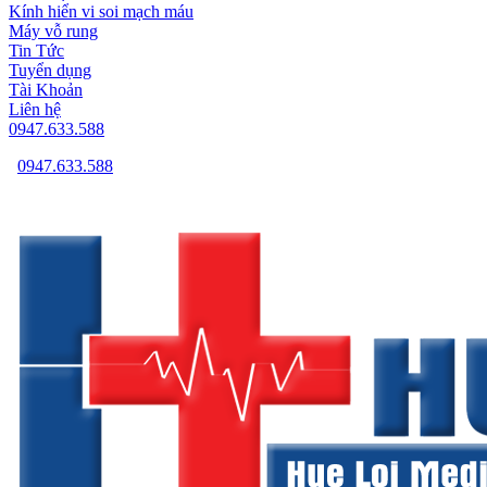
Kính hiển vi soi mạch máu
Máy vỗ rung
Tin Tức
Tuyển dụng
Tài Khoản
Liên hệ
0947.633.588
0947.633.588