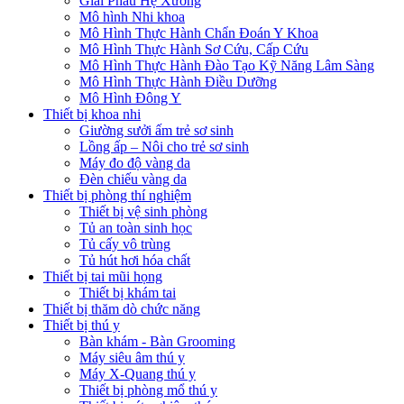
Giải Phẫu Hệ Xương
Mô hình Nhi khoa
Mô Hình Thực Hành Chẩn Đoán Y Khoa
Mô Hình Thực Hành Sơ Cứu, Cấp Cứu
Mô Hình Thực Hành Đào Tạo Kỹ Năng Lâm Sàng
Mô Hình Thực Hành Điều Dưỡng
Mô Hình Đông Y
Thiết bị khoa nhi
Giường sưởi ấm trẻ sơ sinh
Lồng ấp – Nôi cho trẻ sơ sinh
Máy đo độ vàng da
Đèn chiếu vàng da
Thiết bị phòng thí nghiệm
Thiết bị vệ sinh phòng
Tủ an toàn sinh học
Tủ cấy vô trùng
Tủ hút hơi hóa chất
Thiết bị tai mũi họng
Thiết bị khám tai
Thiết bị thăm dò chức năng
Thiết bị thú y
Bàn khám - Bàn Grooming
Máy siêu âm thú y
Máy X-Quang thú y
Thiết bị phòng mổ thú y