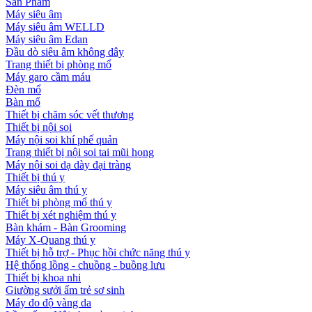
Sản Phẩm
Máy siêu âm
Máy siêu âm WELLD
Máy siêu âm Edan
Đầu dò siêu âm không dây
Trang thiết bị phòng mổ
Máy garo cầm máu
Đèn mổ
Bàn mổ
Thiết bị chăm sóc vết thương
Thiết bị nội soi
Máy nội soi khí phế quản
Trang thiết bị nội soi tai mũi họng
Máy nội soi dạ dày đại tràng
Thiết bị thú y
Máy siêu âm thú y
Thiết bị phòng mổ thú y
Thiết bị xét nghiệm thú y
Bàn khám - Bàn Grooming
Máy X-Quang thú y
Thiết bị hỗ trợ - Phục hồi chức năng thú y
Hệ thống lồng - chuồng - buồng lưu
Thiết bị khoa nhi
Giường sưởi ấm trẻ sơ sinh
Máy đo độ vàng da