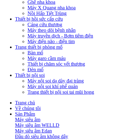
Ghế nha khoa
Máy X Quang nha khoa
Nồi Hấp Tiệt Trùng
Thiết bị hồi sức cấp cứu
Cáng cứu thương
Máy theo dõi bệnh nhân
Máy truyền dịch - Bơm tiêm điện
Máy điện não - điện tim
Trang thiết bị phòng mổ
Bàn mổ
Máy garo cầm máu
Thiết bị chăm sóc vết thương
Đèn mổ
Thiết bị nội soi
Máy nội soi dạ dày đại tràng
Máy nội soi khí phế quản
Trang thiết bị nội soi tai mũi họng
Trang chủ
Về chúng tôi
Sản Phẩm
Máy siêu âm
Máy siêu âm WELLD
Máy siêu âm Edan
Đầu dò siêu âm không dây