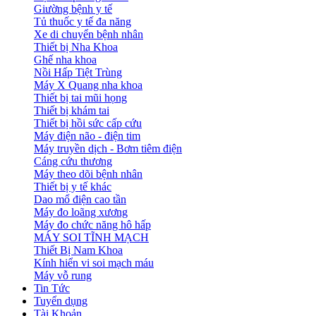
Giường bệnh y tế
Tủ thuốc y tế đa năng
Xe di chuyển bệnh nhân
Thiết bị Nha Khoa
Ghế nha khoa
Nồi Hấp Tiệt Trùng
Máy X Quang nha khoa
Thiết bị tai mũi họng
Thiết bị khám tai
Thiết bị hồi sức cấp cứu
Máy điện não - điện tim
Máy truyền dịch - Bơm tiêm điện
Cáng cứu thương
Máy theo dõi bệnh nhân
Thiết bị y tế khác
Dao mổ điện cao tần
Máy đo loãng xương
Máy đo chức năng hô hấp
MÁY SOI TĨNH MẠCH
Thiết Bị Nam Khoa
Kính hiển vi soi mạch máu
Máy vỗ rung
Tin Tức
Tuyển dụng
Tài Khoản