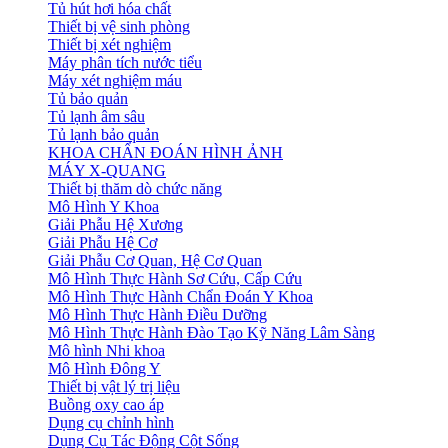
Tủ hút hơi hóa chất
Thiết bị vệ sinh phòng
Thiết bị xét nghiệm
Máy phân tích nước tiểu
Máy xét nghiệm máu
Tủ bảo quản
Tủ lạnh âm sâu
Tủ lạnh bảo quản
KHOA CHẨN ĐOÁN HÌNH ẢNH
MÁY X-QUANG
Thiết bị thăm dò chức năng
Mô Hình Y Khoa
Giải Phẫu Hệ Xương
Giải Phẫu Hệ Cơ
Giải Phẫu Cơ Quan, Hệ Cơ Quan
Mô Hình Thực Hành Sơ Cứu, Cấp Cứu
Mô Hình Thực Hành Chẩn Đoán Y Khoa
Mô Hình Thực Hành Điều Dưỡng
Mô Hình Thực Hành Đào Tạo Kỹ Năng Lâm Sàng
Mô hình Nhi khoa
Mô Hình Đông Y
Thiết bị vật lý trị liệu
Buồng oxy cao áp
Dụng cụ chỉnh hình
Dụng Cụ Tác Động Cột Sống