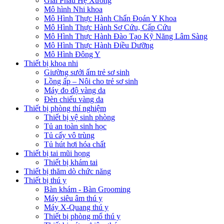
Giải Phẫu Hệ Xương
Mô hình Nhi khoa
Mô Hình Thực Hành Chẩn Đoán Y Khoa
Mô Hình Thực Hành Sơ Cứu, Cấp Cứu
Mô Hình Thực Hành Đào Tạo Kỹ Năng Lâm Sàng
Mô Hình Thực Hành Điều Dưỡng
Mô Hình Đông Y
Thiết bị khoa nhi
Giường sưởi ấm trẻ sơ sinh
Lồng ấp – Nôi cho trẻ sơ sinh
Máy đo độ vàng da
Đèn chiếu vàng da
Thiết bị phòng thí nghiệm
Thiết bị vệ sinh phòng
Tủ an toàn sinh học
Tủ cấy vô trùng
Tủ hút hơi hóa chất
Thiết bị tai mũi họng
Thiết bị khám tai
Thiết bị thăm dò chức năng
Thiết bị thú y
Bàn khám - Bàn Grooming
Máy siêu âm thú y
Máy X-Quang thú y
Thiết bị phòng mổ thú y