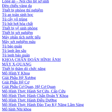
Lồng ấp – Nôi cho trẻ sơ sinh
Đèn chiếu vàng da
Thiết bị phòng thí nghiệm
Tủ an toàn sinh học
Tủ cấy vô trùng
Tủ hút hơi hóa chất
Thiết bị vệ sinh phòng
Thiết bị xét nghiệm
Máy phân tích nước tiểu
Máy xét nghiệm máu
Tủ bảo quản
Tủ lạnh âm sâu
Tủ lạnh bảo quản
KHOA CHẨN ĐOÁN HÌNH ẢNH
MÁY X-QUANG
Thiết bị thăm dò chức năng
Mô Hình Y Khoa
Giải Phẫu Hệ Xương
Giải Phẫu Hệ Cơ
Giải Phẫu Cơ Quan, Hệ Cơ Quan
Mô Hình Thực Hành Sơ Cứu, Cấp Cứu
Mô Hình Thực Hành Chẩn Đoán Y Khoa
Mô Hình Thực Hành Điều Dưỡng
Mô Hình Thực Hành Đào Tạo Kỹ Năng Lâm Sàng
Mô hình Nhi khoa