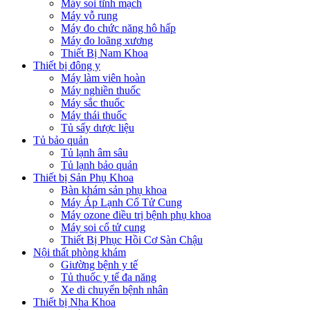
Máy soi tĩnh mạch
Máy vỗ rung
Máy đo chức năng hô hấp
Máy đo loãng xương
Thiết Bị Nam Khoa
Thiết bị đông y
Máy làm viên hoàn
Máy nghiền thuốc
Máy sắc thuốc
Máy thái thuốc
Tủ sấy dược liệu
Tủ bảo quản
Tủ lạnh âm sâu
Tủ lạnh bảo quản
Thiết bị Sản Phụ Khoa
Bàn khám sản phụ khoa
Máy Áp Lạnh Cổ Tử Cung
Máy ozone điều trị bệnh phụ khoa
Máy soi cổ tử cung
Thiết Bị Phục Hồi Cơ Sàn Chậu
Nội thất phòng khám
Giường bệnh y tế
Tủ thuốc y tế đa năng
Xe di chuyển bệnh nhân
Thiết bị Nha Khoa