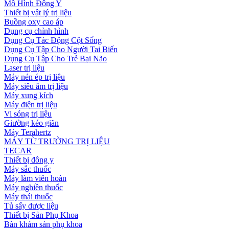
Mô Hình Đông Y
Thiết bị vật lý trị liệu
Buồng oxy cao áp
Dụng cụ chỉnh hình
Dụng Cụ Tác Động Cột Sống
Dụng Cụ Tập Cho Người Tai Biến
Dụng Cụ Tập Cho Trẻ Bại Não
Laser trị liệu
Máy nén ép trị liệu
Máy siêu âm trị liệu
Máy xung kích
Máy điện trị liệu
Vi sóng trị liệu
Giường kéo giãn
Máy Terahertz
MÁY TỪ TRƯỜNG TRỊ LIỆU
TECAR
Thiết bị đông y
Máy sắc thuốc
Máy làm viên hoàn
Máy nghiền thuốc
Máy thái thuốc
Tủ sấy dược liệu
Thiết bị Sản Phụ Khoa
Bàn khám sản phụ khoa