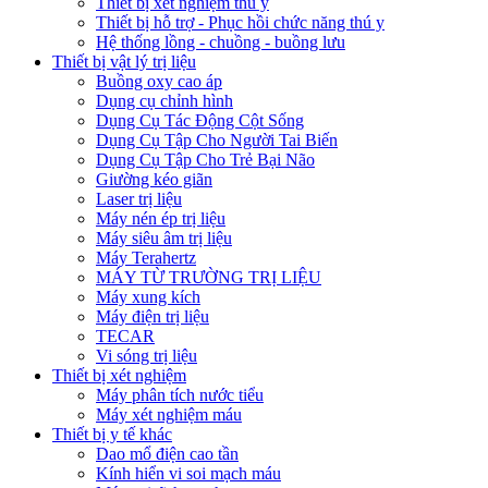
Thiết bị xét nghiệm thú y
Thiết bị hỗ trợ - Phục hồi chức năng thú y
Hệ thống lồng - chuồng - buồng lưu
Thiết bị vật lý trị liệu
Buồng oxy cao áp
Dụng cụ chỉnh hình
Dụng Cụ Tác Động Cột Sống
Dụng Cụ Tập Cho Người Tai Biến
Dụng Cụ Tập Cho Trẻ Bại Não
Giường kéo giãn
Laser trị liệu
Máy nén ép trị liệu
Máy siêu âm trị liệu
Máy Terahertz
MÁY TỪ TRƯỜNG TRỊ LIỆU
Máy xung kích
Máy điện trị liệu
TECAR
Vi sóng trị liệu
Thiết bị xét nghiệm
Máy phân tích nước tiểu
Máy xét nghiệm máu
Thiết bị y tế khác
Dao mổ điện cao tần
Kính hiển vi soi mạch máu