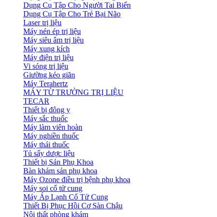
Dụng Cụ Tập Cho Người Tai Biến
Dụng Cụ Tập Cho Trẻ Bại Não
Laser trị liệu
Máy nén ép trị liệu
Máy siêu âm trị liệu
Máy xung kích
Máy điện trị liệu
Vi sóng trị liệu
Giường kéo giãn
Máy Terahertz
MÁY TỪ TRƯỜNG TRỊ LIỆU
TECAR
Thiết bị đông y
Máy sắc thuốc
Máy làm viên hoàn
Máy nghiền thuốc
Máy thái thuốc
Tủ sấy dược liệu
Thiết bị Sản Phụ Khoa
Bàn khám sản phụ khoa
Máy Ozone điều trị bệnh phụ khoa
Máy soi cổ tử cung
Máy Áp Lạnh Cổ Tử Cung
Thiết Bị Phục Hồi Cơ Sàn Chậu
Nội thất phòng khám