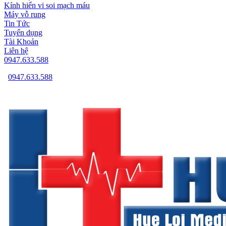
Kính hiển vi soi mạch máu
Máy vỗ rung
Tin Tức
Tuyển dụng
Tài Khoản
Liên hệ
0947.633.588
0947.633.588