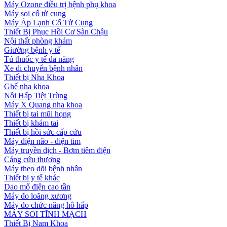
Máy Ozone điều trị bệnh phụ khoa
Máy soi cổ tử cung
Máy Áp Lạnh Cổ Tử Cung
Thiết Bị Phục Hồi Cơ Sàn Chậu
Nội thất phòng khám
Giường bệnh y tế
Tủ thuốc y tế đa năng
Xe di chuyển bệnh nhân
Thiết bị Nha Khoa
Ghế nha khoa
Nồi Hấp Tiệt Trùng
Máy X Quang nha khoa
Thiết bị tai mũi họng
Thiết bị khám tai
Thiết bị hồi sức cấp cứu
Máy điện não - điện tim
Máy truyền dịch - Bơm tiêm điện
Cáng cứu thương
Máy theo dõi bệnh nhân
Thiết bị y tế khác
Dao mổ điện cao tần
Máy đo loãng xương
Máy đo chức năng hô hấp
MÁY SOI TĨNH MẠCH
Thiết Bị Nam Khoa