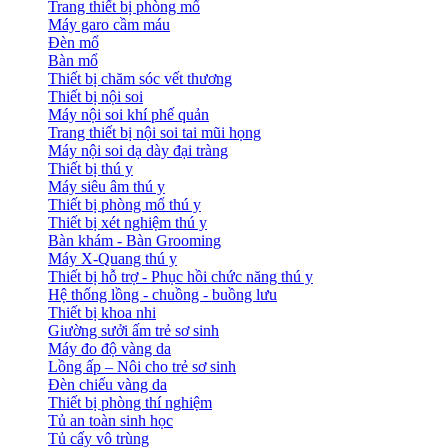
Trang thiết bị phòng mổ
Máy garo cầm máu
Đèn mổ
Bàn mổ
Thiết bị chăm sóc vết thương
Thiết bị nội soi
Máy nội soi khí phế quản
Trang thiết bị nội soi tai mũi họng
Máy nội soi dạ dày đại tràng
Thiết bị thú y
Máy siêu âm thú y
Thiết bị phòng mổ thú y
Thiết bị xét nghiệm thú y
Bàn khám - Bàn Grooming
Máy X-Quang thú y
Thiết bị hỗ trợ - Phục hồi chức năng thú y
Hệ thống lồng - chuồng - buồng lưu
Thiết bị khoa nhi
Giường sưởi ấm trẻ sơ sinh
Máy đo độ vàng da
Lồng ấp – Nôi cho trẻ sơ sinh
Đèn chiếu vàng da
Thiết bị phòng thí nghiệm
Tủ an toàn sinh học
Tủ cấy vô trùng