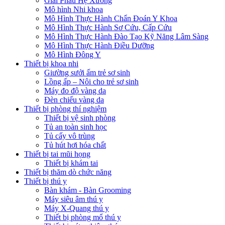
Giải Phẫu Hệ Xương
Mô hình Nhi khoa
Mô Hình Thực Hành Chẩn Đoán Y Khoa
Mô Hình Thực Hành Sơ Cứu, Cấp Cứu
Mô Hình Thực Hành Đào Tạo Kỹ Năng Lâm Sàng
Mô Hình Thực Hành Điều Dưỡng
Mô Hình Đông Y
Thiết bị khoa nhi
Giường sưởi ấm trẻ sơ sinh
Lồng ấp – Nôi cho trẻ sơ sinh
Máy đo độ vàng da
Đèn chiếu vàng da
Thiết bị phòng thí nghiệm
Thiết bị vệ sinh phòng
Tủ an toàn sinh học
Tủ cấy vô trùng
Tủ hút hơi hóa chất
Thiết bị tai mũi họng
Thiết bị khám tai
Thiết bị thăm dò chức năng
Thiết bị thú y
Bàn khám - Bàn Grooming
Máy siêu âm thú y
Máy X-Quang thú y
Thiết bị phòng mổ thú y