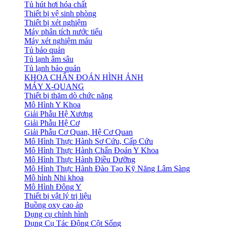
Tủ hút hơi hóa chất
Thiết bị vệ sinh phòng
Thiết bị xét nghiệm
Máy phân tích nước tiểu
Máy xét nghiệm máu
Tủ bảo quản
Tủ lạnh âm sâu
Tủ lạnh bảo quản
KHOA CHẨN ĐOÁN HÌNH ẢNH
MÁY X-QUANG
Thiết bị thăm dò chức năng
Mô Hình Y Khoa
Giải Phẫu Hệ Xương
Giải Phẫu Hệ Cơ
Giải Phẫu Cơ Quan, Hệ Cơ Quan
Mô Hình Thực Hành Sơ Cứu, Cấp Cứu
Mô Hình Thực Hành Chẩn Đoán Y Khoa
Mô Hình Thực Hành Điều Dưỡng
Mô Hình Thực Hành Đào Tạo Kỹ Năng Lâm Sàng
Mô hình Nhi khoa
Mô Hình Đông Y
Thiết bị vật lý trị liệu
Buồng oxy cao áp
Dụng cụ chỉnh hình
Dụng Cụ Tác Động Cột Sống