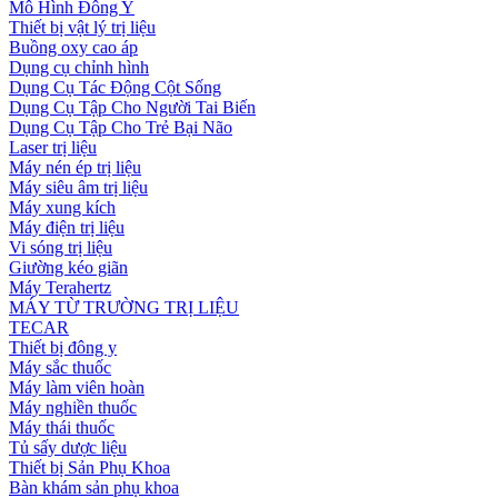
Mô Hình Đông Y
Thiết bị vật lý trị liệu
Buồng oxy cao áp
Dụng cụ chỉnh hình
Dụng Cụ Tác Động Cột Sống
Dụng Cụ Tập Cho Người Tai Biến
Dụng Cụ Tập Cho Trẻ Bại Não
Laser trị liệu
Máy nén ép trị liệu
Máy siêu âm trị liệu
Máy xung kích
Máy điện trị liệu
Vi sóng trị liệu
Giường kéo giãn
Máy Terahertz
MÁY TỪ TRƯỜNG TRỊ LIỆU
TECAR
Thiết bị đông y
Máy sắc thuốc
Máy làm viên hoàn
Máy nghiền thuốc
Máy thái thuốc
Tủ sấy dược liệu
Thiết bị Sản Phụ Khoa
Bàn khám sản phụ khoa