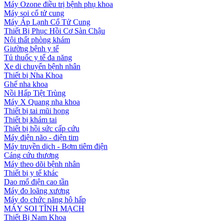
Máy Ozone điều trị bệnh phụ khoa
Máy soi cổ tử cung
Máy Áp Lạnh Cổ Tử Cung
Thiết Bị Phục Hồi Cơ Sàn Chậu
Nội thất phòng khám
Giường bệnh y tế
Tủ thuốc y tế đa năng
Xe di chuyển bệnh nhân
Thiết bị Nha Khoa
Ghế nha khoa
Nồi Hấp Tiệt Trùng
Máy X Quang nha khoa
Thiết bị tai mũi họng
Thiết bị khám tai
Thiết bị hồi sức cấp cứu
Máy điện não - điện tim
Máy truyền dịch - Bơm tiêm điện
Cáng cứu thương
Máy theo dõi bệnh nhân
Thiết bị y tế khác
Dao mổ điện cao tần
Máy đo loãng xương
Máy đo chức năng hô hấp
MÁY SOI TĨNH MẠCH
Thiết Bị Nam Khoa