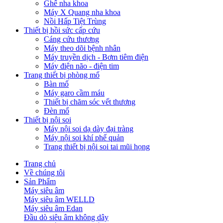
Ghế nha khoa
Máy X Quang nha khoa
Nồi Hấp Tiệt Trùng
Thiết bị hồi sức cấp cứu
Cáng cứu thương
Máy theo dõi bệnh nhân
Máy truyền dịch - Bơm tiêm điện
Máy điện não - điện tim
Trang thiết bị phòng mổ
Bàn mổ
Máy garo cầm máu
Thiết bị chăm sóc vết thương
Đèn mổ
Thiết bị nội soi
Máy nội soi dạ dày đại tràng
Máy nội soi khí phế quản
Trang thiết bị nội soi tai mũi họng
Trang chủ
Về chúng tôi
Sản Phẩm
Máy siêu âm
Máy siêu âm WELLD
Máy siêu âm Edan
Đầu dò siêu âm không dây