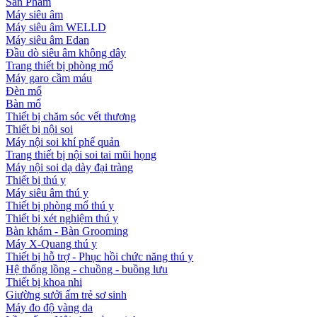
Sản Phẩm
Máy siêu âm
Máy siêu âm WELLD
Máy siêu âm Edan
Đầu dò siêu âm không dây
Trang thiết bị phòng mổ
Máy garo cầm máu
Đèn mổ
Bàn mổ
Thiết bị chăm sóc vết thương
Thiết bị nội soi
Máy nội soi khí phế quản
Trang thiết bị nội soi tai mũi họng
Máy nội soi dạ dày đại tràng
Thiết bị thú y
Máy siêu âm thú y
Thiết bị phòng mổ thú y
Thiết bị xét nghiệm thú y
Bàn khám - Bàn Grooming
Máy X-Quang thú y
Thiết bị hỗ trợ - Phục hồi chức năng thú y
Hệ thống lồng - chuồng - buồng lưu
Thiết bị khoa nhi
Giường sưởi ấm trẻ sơ sinh
Máy đo độ vàng da