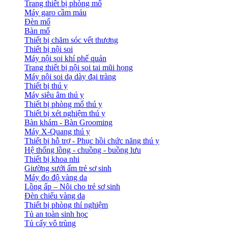
Trang thiết bị phòng mổ
Máy garo cầm máu
Đèn mổ
Bàn mổ
Thiết bị chăm sóc vết thương
Thiết bị nội soi
Máy nội soi khí phế quản
Trang thiết bị nội soi tai mũi họng
Máy nội soi dạ dày đại tràng
Thiết bị thú y
Máy siêu âm thú y
Thiết bị phòng mổ thú y
Thiết bị xét nghiệm thú y
Bàn khám - Bàn Grooming
Máy X-Quang thú y
Thiết bị hỗ trợ - Phục hồi chức năng thú y
Hệ thống lồng - chuồng - buồng lưu
Thiết bị khoa nhi
Giường sưởi ấm trẻ sơ sinh
Máy đo độ vàng da
Lồng ấp – Nôi cho trẻ sơ sinh
Đèn chiếu vàng da
Thiết bị phòng thí nghiệm
Tủ an toàn sinh học
Tủ cấy vô trùng