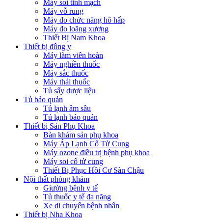
Máy soi tĩnh mạch
Máy vỗ rung
Máy đo chức năng hô hấp
Máy đo loãng xương
Thiết Bị Nam Khoa
Thiết bị đông y
Máy làm viên hoàn
Máy nghiền thuốc
Máy sắc thuốc
Máy thái thuốc
Tủ sấy dược liệu
Tủ bảo quản
Tủ lạnh âm sâu
Tủ lạnh bảo quản
Thiết bị Sản Phụ Khoa
Bàn khám sản phụ khoa
Máy Áp Lạnh Cổ Tử Cung
Máy ozone điều trị bệnh phụ khoa
Máy soi cổ tử cung
Thiết Bị Phục Hồi Cơ Sàn Chậu
Nội thất phòng khám
Giường bệnh y tế
Tủ thuốc y tế đa năng
Xe di chuyển bệnh nhân
Thiết bị Nha Khoa