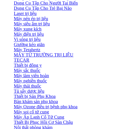
Dụng Cụ Tập Cho Người Tai Biến
Dụng Cụ Tập Cho Trẻ Bại Não
Laser trị liệu
Máy nén ép trị liệu
Máy siêu âm trị liệu
Máy xung kích
Máy điện trị liệu
Vi sóng trị liệu
Giường kéo giãn
Máy Terahertz
MÁY TỪ TRƯỜNG TRỊ LIỆU
TECAR
Thiết bị đông y
Máy sắc thuốc
Máy làm viên hoàn
Máy nghiền thuốc
Máy thái thuốc
Tủ sấy dược liệu
Thiết bị Sản Phụ Khoa
Bàn khám sản phụ khoa
Máy Ozone điều trị bệnh phụ khoa
Máy soi cổ tử cung
Máy Áp Lạnh Cổ Tử Cung
Thiết Bị Phục Hồi Cơ Sàn Chậu
Nội thất phòng khám