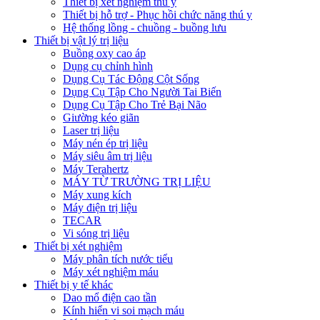
Thiết bị xét nghiệm thú y
Thiết bị hỗ trợ - Phục hồi chức năng thú y
Hệ thống lồng - chuồng - buồng lưu
Thiết bị vật lý trị liệu
Buồng oxy cao áp
Dụng cụ chỉnh hình
Dụng Cụ Tác Động Cột Sống
Dụng Cụ Tập Cho Người Tai Biến
Dụng Cụ Tập Cho Trẻ Bại Não
Giường kéo giãn
Laser trị liệu
Máy nén ép trị liệu
Máy siêu âm trị liệu
Máy Terahertz
MÁY TỪ TRƯỜNG TRỊ LIỆU
Máy xung kích
Máy điện trị liệu
TECAR
Vi sóng trị liệu
Thiết bị xét nghiệm
Máy phân tích nước tiểu
Máy xét nghiệm máu
Thiết bị y tế khác
Dao mổ điện cao tần
Kính hiển vi soi mạch máu