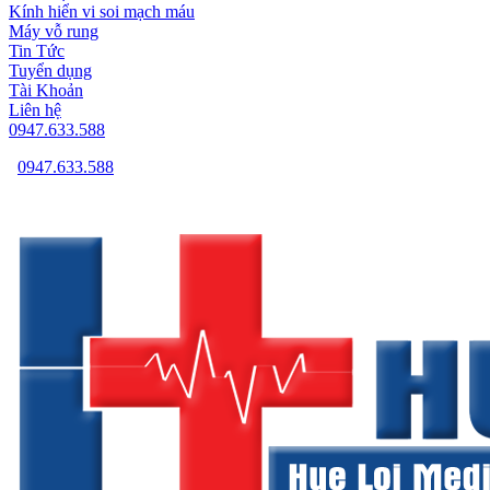
Kính hiển vi soi mạch máu
Máy vỗ rung
Tin Tức
Tuyển dụng
Tài Khoản
Liên hệ
0947.633.588
0947.633.588