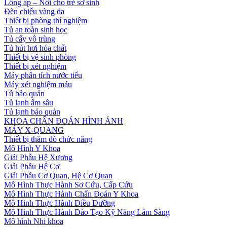
Lồng ấp – Nôi cho trẻ sơ sinh
Đèn chiếu vàng da
Thiết bị phòng thí nghiệm
Tủ an toàn sinh học
Tủ cấy vô trùng
Tủ hút hơi hóa chất
Thiết bị vệ sinh phòng
Thiết bị xét nghiệm
Máy phân tích nước tiểu
Máy xét nghiệm máu
Tủ bảo quản
Tủ lạnh âm sâu
Tủ lạnh bảo quản
KHOA CHẨN ĐOÁN HÌNH ẢNH
MÁY X-QUANG
Thiết bị thăm dò chức năng
Mô Hình Y Khoa
Giải Phẫu Hệ Xương
Giải Phẫu Hệ Cơ
Giải Phẫu Cơ Quan, Hệ Cơ Quan
Mô Hình Thực Hành Sơ Cứu, Cấp Cứu
Mô Hình Thực Hành Chẩn Đoán Y Khoa
Mô Hình Thực Hành Điều Dưỡng
Mô Hình Thực Hành Đào Tạo Kỹ Năng Lâm Sàng
Mô hình Nhi khoa