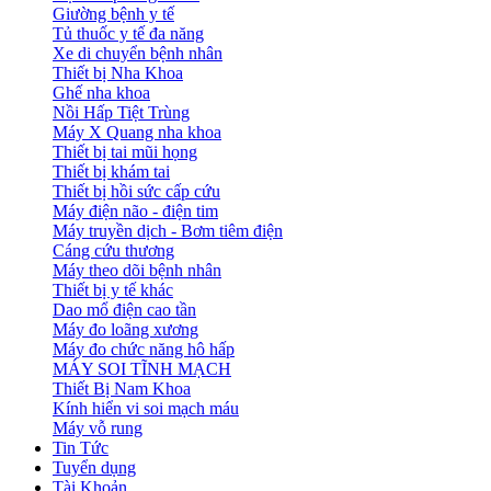
Giường bệnh y tế
Tủ thuốc y tế đa năng
Xe di chuyển bệnh nhân
Thiết bị Nha Khoa
Ghế nha khoa
Nồi Hấp Tiệt Trùng
Máy X Quang nha khoa
Thiết bị tai mũi họng
Thiết bị khám tai
Thiết bị hồi sức cấp cứu
Máy điện não - điện tim
Máy truyền dịch - Bơm tiêm điện
Cáng cứu thương
Máy theo dõi bệnh nhân
Thiết bị y tế khác
Dao mổ điện cao tần
Máy đo loãng xương
Máy đo chức năng hô hấp
MÁY SOI TĨNH MẠCH
Thiết Bị Nam Khoa
Kính hiển vi soi mạch máu
Máy vỗ rung
Tin Tức
Tuyển dụng
Tài Khoản