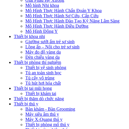
Giải Phẫu Hệ Xương
Mô hình Nhi khoa
Mô Hình Thực Hành Chẩn Đoán Y Khoa
Mô Hình Thực Hành Sơ Cứu, Cấp Cứu
Mô Hình Thực Hành Đào Tạo Kỹ Năng Lâm Sàng
Mô Hình Thực Hành Điều Dưỡng
Mô Hình Đông Y
Thiết bị khoa nhi
Giường sưởi ấm trẻ sơ sinh
Lồng ấp – Nôi cho trẻ sơ sinh
Máy đo độ vàng da
Đèn chiếu vàng da
Thiết bị phòng thí nghiệm
Thiết bị vệ sinh phòng
Tủ an toàn sinh học
Tủ cấy vô trùng
Tủ hút hơi hóa chất
Thiết bị tai mũi họng
Thiết bị khám tai
Thiết bị thăm dò chức năng
Thiết bị thú y
Bàn khám - Bàn Grooming
Máy siêu âm thú y
Máy X-Quang thú y
Thiết bị phòng mổ thú y