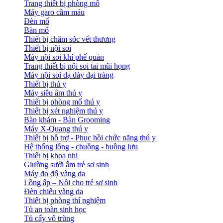
Trang thiết bị phòng mổ
Máy garo cầm máu
Đèn mổ
Bàn mổ
Thiết bị chăm sóc vết thương
Thiết bị nội soi
Máy nội soi khí phế quản
Trang thiết bị nội soi tai mũi họng
Máy nội soi dạ dày đại tràng
Thiết bị thú y
Máy siêu âm thú y
Thiết bị phòng mổ thú y
Thiết bị xét nghiệm thú y
Bàn khám - Bàn Grooming
Máy X-Quang thú y
Thiết bị hỗ trợ - Phục hồi chức năng thú y
Hệ thống lồng - chuồng - buồng lưu
Thiết bị khoa nhi
Giường sưởi ấm trẻ sơ sinh
Máy đo độ vàng da
Lồng ấp – Nôi cho trẻ sơ sinh
Đèn chiếu vàng da
Thiết bị phòng thí nghiệm
Tủ an toàn sinh học
Tủ cấy vô trùng