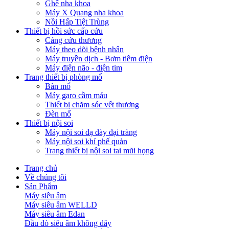
Ghế nha khoa
Máy X Quang nha khoa
Nồi Hấp Tiệt Trùng
Thiết bị hồi sức cấp cứu
Cáng cứu thương
Máy theo dõi bệnh nhân
Máy truyền dịch - Bơm tiêm điện
Máy điện não - điện tim
Trang thiết bị phòng mổ
Bàn mổ
Máy garo cầm máu
Thiết bị chăm sóc vết thương
Đèn mổ
Thiết bị nội soi
Máy nội soi dạ dày đại tràng
Máy nội soi khí phế quản
Trang thiết bị nội soi tai mũi họng
Trang chủ
Về chúng tôi
Sản Phẩm
Máy siêu âm
Máy siêu âm WELLD
Máy siêu âm Edan
Đầu dò siêu âm không dây