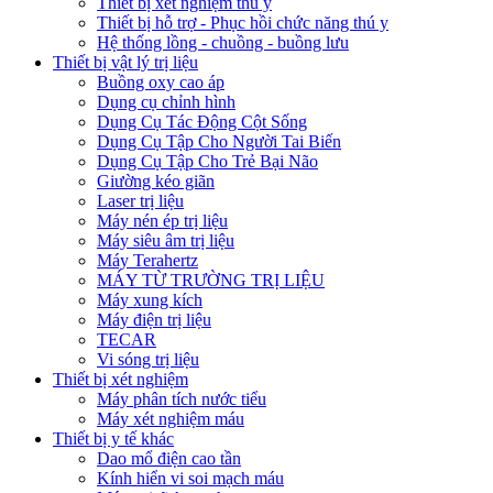
Thiết bị xét nghiệm thú y
Thiết bị hỗ trợ - Phục hồi chức năng thú y
Hệ thống lồng - chuồng - buồng lưu
Thiết bị vật lý trị liệu
Buồng oxy cao áp
Dụng cụ chỉnh hình
Dụng Cụ Tác Động Cột Sống
Dụng Cụ Tập Cho Người Tai Biến
Dụng Cụ Tập Cho Trẻ Bại Não
Giường kéo giãn
Laser trị liệu
Máy nén ép trị liệu
Máy siêu âm trị liệu
Máy Terahertz
MÁY TỪ TRƯỜNG TRỊ LIỆU
Máy xung kích
Máy điện trị liệu
TECAR
Vi sóng trị liệu
Thiết bị xét nghiệm
Máy phân tích nước tiểu
Máy xét nghiệm máu
Thiết bị y tế khác
Dao mổ điện cao tần
Kính hiển vi soi mạch máu