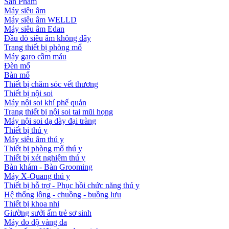
Sản Phẩm
Máy siêu âm
Máy siêu âm WELLD
Máy siêu âm Edan
Đầu dò siêu âm không dây
Trang thiết bị phòng mổ
Máy garo cầm máu
Đèn mổ
Bàn mổ
Thiết bị chăm sóc vết thương
Thiết bị nội soi
Máy nội soi khí phế quản
Trang thiết bị nội soi tai mũi họng
Máy nội soi dạ dày đại tràng
Thiết bị thú y
Máy siêu âm thú y
Thiết bị phòng mổ thú y
Thiết bị xét nghiệm thú y
Bàn khám - Bàn Grooming
Máy X-Quang thú y
Thiết bị hỗ trợ - Phục hồi chức năng thú y
Hệ thống lồng - chuồng - buồng lưu
Thiết bị khoa nhi
Giường sưởi ấm trẻ sơ sinh
Máy đo độ vàng da