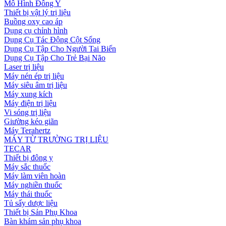
Mô Hình Đông Y
Thiết bị vật lý trị liệu
Buồng oxy cao áp
Dụng cụ chỉnh hình
Dụng Cụ Tác Động Cột Sống
Dụng Cụ Tập Cho Người Tai Biến
Dụng Cụ Tập Cho Trẻ Bại Não
Laser trị liệu
Máy nén ép trị liệu
Máy siêu âm trị liệu
Máy xung kích
Máy điện trị liệu
Vi sóng trị liệu
Giường kéo giãn
Máy Terahertz
MÁY TỪ TRƯỜNG TRỊ LIỆU
TECAR
Thiết bị đông y
Máy sắc thuốc
Máy làm viên hoàn
Máy nghiền thuốc
Máy thái thuốc
Tủ sấy dược liệu
Thiết bị Sản Phụ Khoa
Bàn khám sản phụ khoa