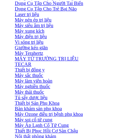
Dụng Cụ Tập Cho Người Tai Biến
Dụng Cụ Tập Cho Trẻ Bại Não
Laser trị liệu
Máy nén ép trị liệu
Máy siêu âm trị liệu
Máy xung kích
Máy điện trị liệu
Vi sóng trị liệu
Giường kéo giãn
Máy Terahertz
MÁY TỪ TRƯỜNG TRỊ LIỆU
TECAR
Thiết bị đông y
Máy sắc thuốc
Máy làm viên hoàn
Máy nghiền thuốc
Máy thái thuốc
Tủ sấy dược liệu
Thiết bị Sản Phụ Khoa
Bàn khám sản phụ khoa
Máy Ozone điều trị bệnh phụ khoa
Máy soi cổ tử cung
Máy Áp Lạnh Cổ Tử Cung
Thiết Bị Phục Hồi Cơ Sàn Chậu
Nội thất phòng khám