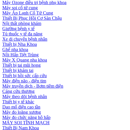
Máy Ozone điều trị bệnh phụ khoa
Máy soi cổ tử cung
Máy Áp Lạnh Cổ Tử Cung
Thiết Bị Phục Hồi Cơ Sàn Chậu
Nội thất phòng khám
Giường bệnh y tế
Tủ thuốc y tế đa năng
Xe di chuyển bệnh nhân
Thiết bị Nha Khoa
Ghế nha khoa
Nồi Hấp Tiệt Trùng
Máy X Quang nha khoa
Thiết bị tai mũi họng
Thiết bị khám tai
Thiết bị hồi sức cấp cứu
Máy điện não - điện tim
Máy truyền dịch - Bơm tiêm điện
Cáng cứu thương
Máy theo dõi bệnh nhân
Thiết bị y tế khác
Dao mổ điện cao tần
Máy đo loãng xương
Máy đo chức năng hô hấp
MÁY SOI TĨNH MẠCH
Thiết Bị Nam Khoa