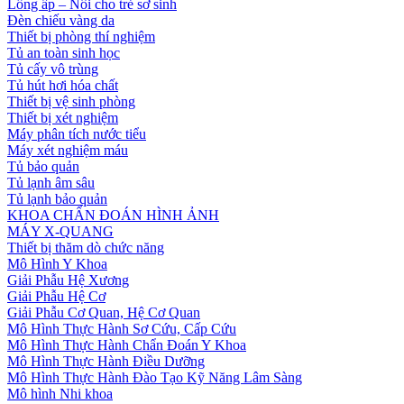
Lồng ấp – Nôi cho trẻ sơ sinh
Đèn chiếu vàng da
Thiết bị phòng thí nghiệm
Tủ an toàn sinh học
Tủ cấy vô trùng
Tủ hút hơi hóa chất
Thiết bị vệ sinh phòng
Thiết bị xét nghiệm
Máy phân tích nước tiểu
Máy xét nghiệm máu
Tủ bảo quản
Tủ lạnh âm sâu
Tủ lạnh bảo quản
KHOA CHẨN ĐOÁN HÌNH ẢNH
MÁY X-QUANG
Thiết bị thăm dò chức năng
Mô Hình Y Khoa
Giải Phẫu Hệ Xương
Giải Phẫu Hệ Cơ
Giải Phẫu Cơ Quan, Hệ Cơ Quan
Mô Hình Thực Hành Sơ Cứu, Cấp Cứu
Mô Hình Thực Hành Chẩn Đoán Y Khoa
Mô Hình Thực Hành Điều Dưỡng
Mô Hình Thực Hành Đào Tạo Kỹ Năng Lâm Sàng
Mô hình Nhi khoa