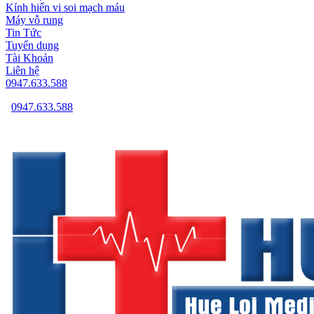
Kính hiển vi soi mạch máu
Máy vỗ rung
Tin Tức
Tuyển dụng
Tài Khoản
Liên hệ
0947.633.588
0947.633.588