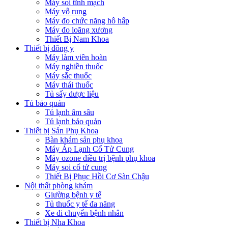
Máy soi tĩnh mạch
Máy vỗ rung
Máy đo chức năng hô hấp
Máy đo loãng xương
Thiết Bị Nam Khoa
Thiết bị đông y
Máy làm viên hoàn
Máy nghiền thuốc
Máy sắc thuốc
Máy thái thuốc
Tủ sấy dược liệu
Tủ bảo quản
Tủ lạnh âm sâu
Tủ lạnh bảo quản
Thiết bị Sản Phụ Khoa
Bàn khám sản phụ khoa
Máy Áp Lạnh Cổ Tử Cung
Máy ozone điều trị bệnh phụ khoa
Máy soi cổ tử cung
Thiết Bị Phục Hồi Cơ Sàn Chậu
Nội thất phòng khám
Giường bệnh y tế
Tủ thuốc y tế đa năng
Xe di chuyển bệnh nhân
Thiết bị Nha Khoa