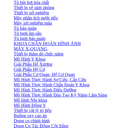
Tủ hút hơi hóa chất
Thiết bị vệ sinh phòng
Thiết bị xét nghiệm
Máy phân tích nước tiểu
Máy xét nghiệm máu
Tủ bảo quản
Tủ lạnh âm sâu
Tủ lạnh bảo quản
KHOA CHẨN ĐOÁN HÌNH ẢNH
MÁY X-QUANG
Thiết bị thăm dò chức năng
Mô Hình Y Khoa
Giải Phẫu Hệ Xương
Giải Phẫu Hệ Cơ
Giải Phẫu Cơ Quan, Hệ Cơ Quan
Mô Hình Thực Hành Sơ Cứu, Cấp Cứu
Mô Hình Thực Hành Chẩn Đoán Y Khoa
Mô Hình Thực Hành Điều Dưỡng
Mô Hình Thực Hành Đào Tạo Kỹ Năng Lâm Sàng
Mô hình Nhi khoa
Mô Hình Đông Y
Thiết bị vật lý trị liệu
Buồng oxy cao áp
Dụng cụ chỉnh hình
Dụng Cụ Tác Động Cột Sống