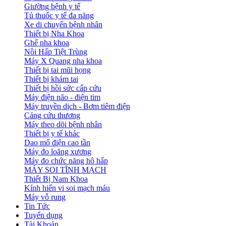
Giường bệnh y tế
Tủ thuốc y tế đa năng
Xe di chuyển bệnh nhân
Thiết bị Nha Khoa
Ghế nha khoa
Nồi Hấp Tiệt Trùng
Máy X Quang nha khoa
Thiết bị tai mũi họng
Thiết bị khám tai
Thiết bị hồi sức cấp cứu
Máy điện não - điện tim
Máy truyền dịch - Bơm tiêm điện
Cáng cứu thương
Máy theo dõi bệnh nhân
Thiết bị y tế khác
Dao mổ điện cao tần
Máy đo loãng xương
Máy đo chức năng hô hấp
MÁY SOI TĨNH MẠCH
Thiết Bị Nam Khoa
Kính hiển vi soi mạch máu
Máy vỗ rung
Tin Tức
Tuyển dụng
Tài Khoản