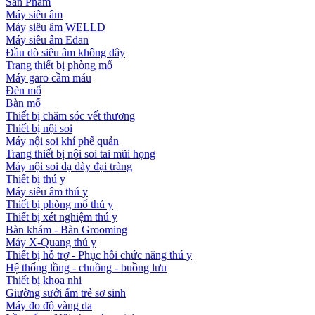
Sản Phẩm
Máy siêu âm
Máy siêu âm WELLD
Máy siêu âm Edan
Đầu dò siêu âm không dây
Trang thiết bị phòng mổ
Máy garo cầm máu
Đèn mổ
Bàn mổ
Thiết bị chăm sóc vết thương
Thiết bị nội soi
Máy nội soi khí phế quản
Trang thiết bị nội soi tai mũi họng
Máy nội soi dạ dày đại tràng
Thiết bị thú y
Máy siêu âm thú y
Thiết bị phòng mổ thú y
Thiết bị xét nghiệm thú y
Bàn khám - Bàn Grooming
Máy X-Quang thú y
Thiết bị hỗ trợ - Phục hồi chức năng thú y
Hệ thống lồng - chuồng - buồng lưu
Thiết bị khoa nhi
Giường sưởi ấm trẻ sơ sinh
Máy đo độ vàng da