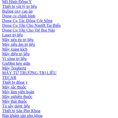
Mô Hình Đông Y
Thiết bị vật lý trị liệu
Buồng oxy cao áp
Dụng cụ chỉnh hình
Dụng Cụ Tác Động Cột Sống
Dụng Cụ Tập Cho Người Tai Biến
Dụng Cụ Tập Cho Trẻ Bại Não
Laser trị liệu
Máy nén ép trị liệu
Máy siêu âm trị liệu
Máy xung kích
Máy điện trị liệu
Vi sóng trị liệu
Giường kéo giãn
Máy Terahertz
MÁY TỪ TRƯỜNG TRỊ LIỆU
TECAR
Thiết bị đông y
Máy sắc thuốc
Máy làm viên hoàn
Máy nghiền thuốc
Máy thái thuốc
Tủ sấy dược liệu
Thiết bị Sản Phụ Khoa
Bàn khám sản phụ khoa