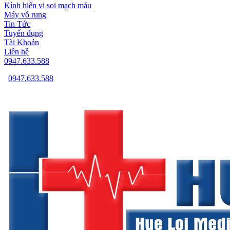
Kính hiển vi soi mạch máu
Máy vỗ rung
Tin Tức
Tuyển dụng
Tài Khoản
Liên hệ
0947.633.588
0947.633.588