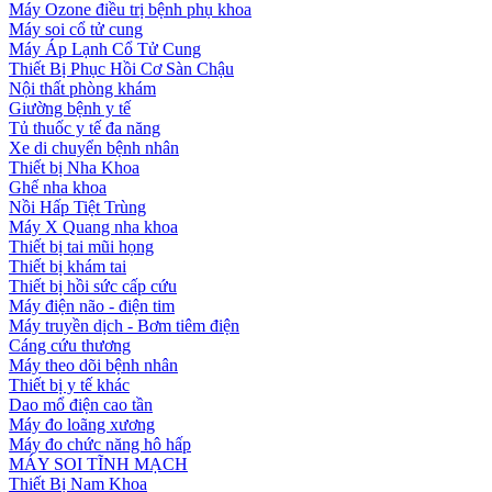
Máy Ozone điều trị bệnh phụ khoa
Máy soi cổ tử cung
Máy Áp Lạnh Cổ Tử Cung
Thiết Bị Phục Hồi Cơ Sàn Chậu
Nội thất phòng khám
Giường bệnh y tế
Tủ thuốc y tế đa năng
Xe di chuyển bệnh nhân
Thiết bị Nha Khoa
Ghế nha khoa
Nồi Hấp Tiệt Trùng
Máy X Quang nha khoa
Thiết bị tai mũi họng
Thiết bị khám tai
Thiết bị hồi sức cấp cứu
Máy điện não - điện tim
Máy truyền dịch - Bơm tiêm điện
Cáng cứu thương
Máy theo dõi bệnh nhân
Thiết bị y tế khác
Dao mổ điện cao tần
Máy đo loãng xương
Máy đo chức năng hô hấp
MÁY SOI TĨNH MẠCH
Thiết Bị Nam Khoa