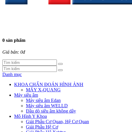
0 sản phẩm
Giá bán: 0đ
Danh mục
KHOA CHẨN ĐOÁN HÌNH ẢNH
MÁY X-QUANG
Máy siêu âm
Máy siêu âm Edan
Máy siêu âm WELLD
Đầu dò siêu âm không dây
Mô Hình Y Khoa
Giải Phẫu Cơ Quan, Hệ Cơ Quan
Giải Phẫu Hệ Cơ