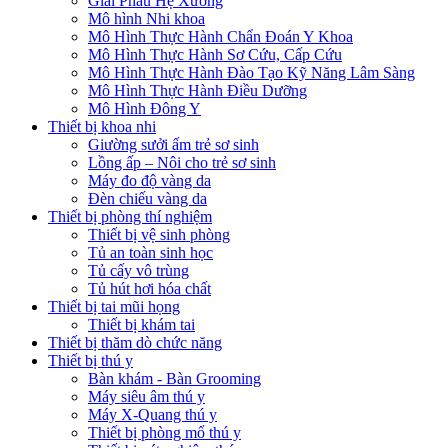
Giải Phẫu Hệ Xương
Mô hình Nhi khoa
Mô Hình Thực Hành Chẩn Đoán Y Khoa
Mô Hình Thực Hành Sơ Cứu, Cấp Cứu
Mô Hình Thực Hành Đào Tạo Kỹ Năng Lâm Sàng
Mô Hình Thực Hành Điều Dưỡng
Mô Hình Đông Y
Thiết bị khoa nhi
Giường sưởi ấm trẻ sơ sinh
Lồng ấp – Nôi cho trẻ sơ sinh
Máy đo độ vàng da
Đèn chiếu vàng da
Thiết bị phòng thí nghiệm
Thiết bị vệ sinh phòng
Tủ an toàn sinh học
Tủ cấy vô trùng
Tủ hút hơi hóa chất
Thiết bị tai mũi họng
Thiết bị khám tai
Thiết bị thăm dò chức năng
Thiết bị thú y
Bàn khám - Bàn Grooming
Máy siêu âm thú y
Máy X-Quang thú y
Thiết bị phòng mổ thú y