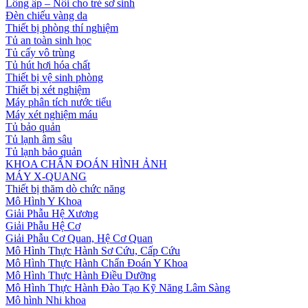
Lồng ấp – Nôi cho trẻ sơ sinh
Đèn chiếu vàng da
Thiết bị phòng thí nghiệm
Tủ an toàn sinh học
Tủ cấy vô trùng
Tủ hút hơi hóa chất
Thiết bị vệ sinh phòng
Thiết bị xét nghiệm
Máy phân tích nước tiểu
Máy xét nghiệm máu
Tủ bảo quản
Tủ lạnh âm sâu
Tủ lạnh bảo quản
KHOA CHẨN ĐOÁN HÌNH ẢNH
MÁY X-QUANG
Thiết bị thăm dò chức năng
Mô Hình Y Khoa
Giải Phẫu Hệ Xương
Giải Phẫu Hệ Cơ
Giải Phẫu Cơ Quan, Hệ Cơ Quan
Mô Hình Thực Hành Sơ Cứu, Cấp Cứu
Mô Hình Thực Hành Chẩn Đoán Y Khoa
Mô Hình Thực Hành Điều Dưỡng
Mô Hình Thực Hành Đào Tạo Kỹ Năng Lâm Sàng
Mô hình Nhi khoa