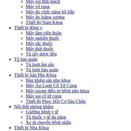
Máy soi tĩnh mạch
Máy vỗ rung
Máy đo chức năng hô hấp
Máy đo loãng xương
Thiết Bị Nam Khoa
Thiết bị đông y
Máy làm viên hoàn
Máy nghiền thuốc
Máy sắc thuốc
Máy thái thuốc
Tủ sấy dược liệu
Tủ bảo quản
Tủ lạnh âm sâu
Tủ lạnh bảo quản
Thiết bị Sản Phụ Khoa
Bàn khám sản phụ khoa
Máy Áp Lạnh Cổ Tử Cung
Máy ozone điều trị bệnh phụ khoa
Máy soi cổ tử cung
Thiết Bị Phục Hồi Cơ Sàn Chậu
Nội thất phòng khám
Giường bệnh y tế
Tủ thuốc y tế đa năng
Xe di chuyển bệnh nhân
Thiết bị Nha Khoa