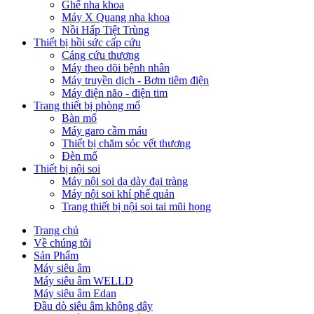
Ghế nha khoa
Máy X Quang nha khoa
Nồi Hấp Tiệt Trùng
Thiết bị hồi sức cấp cứu
Cáng cứu thương
Máy theo dõi bệnh nhân
Máy truyền dịch - Bơm tiêm điện
Máy điện não - điện tim
Trang thiết bị phòng mổ
Bàn mổ
Máy garo cầm máu
Thiết bị chăm sóc vết thương
Đèn mổ
Thiết bị nội soi
Máy nội soi dạ dày đại tràng
Máy nội soi khí phế quản
Trang thiết bị nội soi tai mũi họng
Trang chủ
Về chúng tôi
Sản Phẩm
Máy siêu âm
Máy siêu âm WELLD
Máy siêu âm Edan
Đầu dò siêu âm không dây