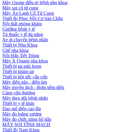
Máy Ozone điều trị bệnh phụ khoa
Máy soi cổ tử cung
Máy Áp Lạnh Cổ Tử Cung
Thiết Bị Phục Hồi Cơ Sàn Chậu
Nội thất phòng khám
Giường bệnh y tế
Tủ thuốc y tế đa năng
Xe di chuyển bệnh nhân
Thiết bị Nha Khoa
Ghế nha khoa
Nồi Hấp Tiệt Trùng
Máy X Quang nha khoa
Thiết bị tai mũi họng
Thiết bị khám tai
Thiết bị hồi sức cấp cứu
Máy điện não - điện tim
Máy truyền dịch - Bơm tiêm điện
Cáng cứu thương
Máy theo dõi bệnh nhân
Thiết bị y tế khác
Dao mổ điện cao tần
Máy đo loãng xương
Máy đo chức năng hô hấp
MÁY SOI TĨNH MẠCH
Thiết Bị Nam Khoa