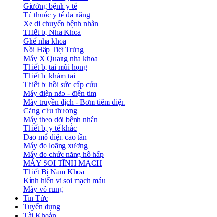
Giường bệnh y tế
Tủ thuốc y tế đa năng
Xe di chuyển bệnh nhân
Thiết bị Nha Khoa
Ghế nha khoa
Nồi Hấp Tiệt Trùng
Máy X Quang nha khoa
Thiết bị tai mũi họng
Thiết bị khám tai
Thiết bị hồi sức cấp cứu
Máy điện não - điện tim
Máy truyền dịch - Bơm tiêm điện
Cáng cứu thương
Máy theo dõi bệnh nhân
Thiết bị y tế khác
Dao mổ điện cao tần
Máy đo loãng xương
Máy đo chức năng hô hấp
MÁY SOI TĨNH MẠCH
Thiết Bị Nam Khoa
Kính hiển vi soi mạch máu
Máy vỗ rung
Tin Tức
Tuyển dụng
Tài Khoản