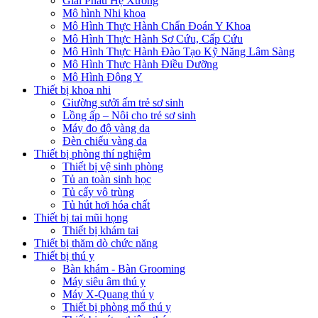
Giải Phẫu Hệ Xương
Mô hình Nhi khoa
Mô Hình Thực Hành Chẩn Đoán Y Khoa
Mô Hình Thực Hành Sơ Cứu, Cấp Cứu
Mô Hình Thực Hành Đào Tạo Kỹ Năng Lâm Sàng
Mô Hình Thực Hành Điều Dưỡng
Mô Hình Đông Y
Thiết bị khoa nhi
Giường sưởi ấm trẻ sơ sinh
Lồng ấp – Nôi cho trẻ sơ sinh
Máy đo độ vàng da
Đèn chiếu vàng da
Thiết bị phòng thí nghiệm
Thiết bị vệ sinh phòng
Tủ an toàn sinh học
Tủ cấy vô trùng
Tủ hút hơi hóa chất
Thiết bị tai mũi họng
Thiết bị khám tai
Thiết bị thăm dò chức năng
Thiết bị thú y
Bàn khám - Bàn Grooming
Máy siêu âm thú y
Máy X-Quang thú y
Thiết bị phòng mổ thú y