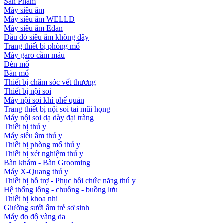
Sản Phẩm
Máy siêu âm
Máy siêu âm WELLD
Máy siêu âm Edan
Đầu dò siêu âm không dây
Trang thiết bị phòng mổ
Máy garo cầm máu
Đèn mổ
Bàn mổ
Thiết bị chăm sóc vết thương
Thiết bị nội soi
Máy nội soi khí phế quản
Trang thiết bị nội soi tai mũi họng
Máy nội soi dạ dày đại tràng
Thiết bị thú y
Máy siêu âm thú y
Thiết bị phòng mổ thú y
Thiết bị xét nghiệm thú y
Bàn khám - Bàn Grooming
Máy X-Quang thú y
Thiết bị hỗ trợ - Phục hồi chức năng thú y
Hệ thống lồng - chuồng - buồng lưu
Thiết bị khoa nhi
Giường sưởi ấm trẻ sơ sinh
Máy đo độ vàng da