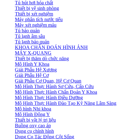
Tủ hút hơi hóa chất
Thiết bị vệ sinh phòng
Thiết bị xét nghiệm
Máy phân tích nước tiểu
Máy xét nghiệm máu
Tủ bảo quản
Tủ lạnh âm sâu
Tủ lạnh bảo quản
KHOA CHẨN ĐOÁN HÌNH ẢNH
MÁY X-QUANG
Thiết bị thăm dò chức năng
Mô Hình Y Khoa
Giải Phẫu Hệ Xương
Giải Phẫu Hệ Cơ
Giải Phẫu Cơ Quan, Hệ Cơ Quan
Mô Hình Thực Hành Sơ Cứu, Cấp Cứu
Mô Hình Thực Hành Chẩn Đoán Y Khoa
Mô Hình Thực Hành Điều Dưỡng
Mô Hình Thực Hành Đào Tạo Kỹ Năng Lâm Sàng
Mô hình Nhi khoa
Mô Hình Đông Y
Thiết bị vật lý trị liệu
Buồng oxy cao áp
Dụng cụ chỉnh hình
Dụng Cụ Tác Động Cột Sống