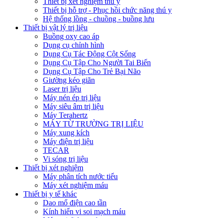
Thiết bị xét nghiệm thú y
Thiết bị hỗ trợ - Phục hồi chức năng thú y
Hệ thống lồng - chuồng - buồng lưu
Thiết bị vật lý trị liệu
Buồng oxy cao áp
Dụng cụ chỉnh hình
Dụng Cụ Tác Động Cột Sống
Dụng Cụ Tập Cho Người Tai Biến
Dụng Cụ Tập Cho Trẻ Bại Não
Giường kéo giãn
Laser trị liệu
Máy nén ép trị liệu
Máy siêu âm trị liệu
Máy Terahertz
MÁY TỪ TRƯỜNG TRỊ LIỆU
Máy xung kích
Máy điện trị liệu
TECAR
Vi sóng trị liệu
Thiết bị xét nghiệm
Máy phân tích nước tiểu
Máy xét nghiệm máu
Thiết bị y tế khác
Dao mổ điện cao tần
Kính hiển vi soi mạch máu