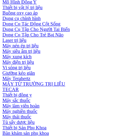
Mô Hình Đông Y
Thiết bị vật lý trị liệu
Buồng oxy cao áp
Dụng cụ chỉnh hình
Dụng Cụ Tác Động Cột Sống
Dụng Cụ Tập Cho Người Tai Biến
Dụng Cụ Tập Cho Trẻ Bại Não
Laser trị liệu
Máy nén ép trị liệu
Máy siêu âm trị liệu
Máy xung kích
Máy điện trị liệu
Vi sóng trị liệu
Giường kéo giãn
Máy Terahertz
MÁY TỪ TRƯỜNG TRỊ LIỆU
TECAR
Thiết bị đông y
Máy sắc thuốc
Máy làm viên hoàn
Máy nghiền thuốc
Máy thái thuốc
Tủ sấy dược liệu
Thiết bị Sản Phụ Khoa
Bàn khám sản phụ khoa