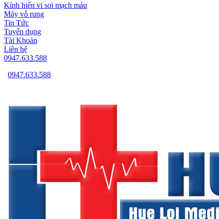
Kính hiển vi soi mạch máu
Máy vỗ rung
Tin Tức
Tuyển dụng
Tài Khoản
Liên hệ
0947.633.588
0947.633.588