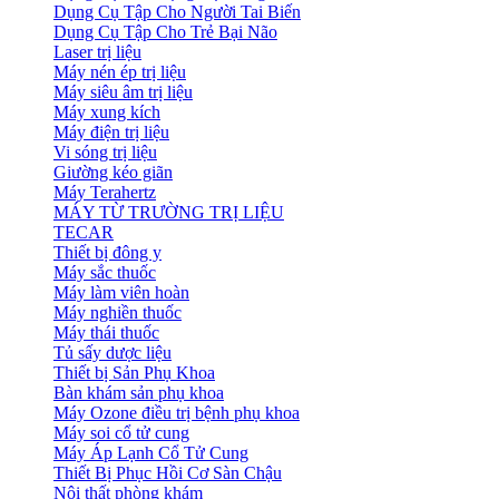
Dụng Cụ Tập Cho Người Tai Biến
Dụng Cụ Tập Cho Trẻ Bại Não
Laser trị liệu
Máy nén ép trị liệu
Máy siêu âm trị liệu
Máy xung kích
Máy điện trị liệu
Vi sóng trị liệu
Giường kéo giãn
Máy Terahertz
MÁY TỪ TRƯỜNG TRỊ LIỆU
TECAR
Thiết bị đông y
Máy sắc thuốc
Máy làm viên hoàn
Máy nghiền thuốc
Máy thái thuốc
Tủ sấy dược liệu
Thiết bị Sản Phụ Khoa
Bàn khám sản phụ khoa
Máy Ozone điều trị bệnh phụ khoa
Máy soi cổ tử cung
Máy Áp Lạnh Cổ Tử Cung
Thiết Bị Phục Hồi Cơ Sàn Chậu
Nội thất phòng khám