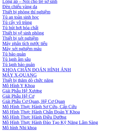
Lồng ấp – Nôi cho trẻ sơ sinh
Đèn chiếu vàng da
Thiết bị phòng thí nghiệm
Tủ an toàn sinh học
Tủ cấy vô trùng
Tủ hút hơi hóa chất
Thiết bị vệ sinh phòng
Thiết bị xét nghiệm
Máy phân tích nước tiểu
Máy xét nghiệm máu
Tủ bảo quản
Tủ lạnh âm sâu
Tủ lạnh bảo quản
KHOA CHẨN ĐOÁN HÌNH ẢNH
MÁY X-QUANG
Thiết bị thăm dò chức năng
Mô Hình Y Khoa
Giải Phẫu Hệ Xương
Giải Phẫu Hệ Cơ
Giải Phẫu Cơ Quan, Hệ Cơ Quan
Mô Hình Thực Hành Sơ Cứu, Cấp Cứu
Mô Hình Thực Hành Chẩn Đoán Y Khoa
Mô Hình Thực Hành Điều Dưỡng
Mô Hình Thực Hành Đào Tạo Kỹ Năng Lâm Sàng
Mô hình Nhi khoa