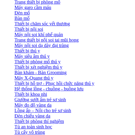
Trang thiết bị phòng mổ
Máy garo cầm máu
Đèn mổ
Bàn mổ
Thiết bị chăm sóc vết thương
Thiết bị nội soi
Máy nội soi khí phế quản
Trang thiết bị nội soi tai mũi họng
Máy nội soi dạ dày đại tràng
Thiết bị thú y
Máy siêu âm thú y
Thiết bị phòng mổ thú y
Thiết bị xét nghiệm thú y
Bàn khám - Bàn Grooming
Máy X-Quang thú y
Thiết bị hỗ trợ - Phục hồi chức năng thú y
Hệ thống lồng - chuồng - buồng lưu
Thiết bị khoa nhi
Giường sưởi ấm trẻ sơ sinh
Máy đo độ vàng da
Lồng ấp – Nôi cho trẻ sơ sinh
Đèn chiếu vàng da
Thiết bị phòng thí nghiệm
Tủ an toàn sinh học
Tủ cấy vô trùng