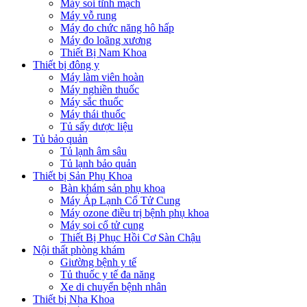
Máy soi tĩnh mạch
Máy vỗ rung
Máy đo chức năng hô hấp
Máy đo loãng xương
Thiết Bị Nam Khoa
Thiết bị đông y
Máy làm viên hoàn
Máy nghiền thuốc
Máy sắc thuốc
Máy thái thuốc
Tủ sấy dược liệu
Tủ bảo quản
Tủ lạnh âm sâu
Tủ lạnh bảo quản
Thiết bị Sản Phụ Khoa
Bàn khám sản phụ khoa
Máy Áp Lạnh Cổ Tử Cung
Máy ozone điều trị bệnh phụ khoa
Máy soi cổ tử cung
Thiết Bị Phục Hồi Cơ Sàn Chậu
Nội thất phòng khám
Giường bệnh y tế
Tủ thuốc y tế đa năng
Xe di chuyển bệnh nhân
Thiết bị Nha Khoa