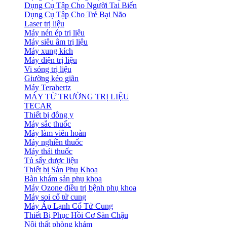
Dụng Cụ Tập Cho Người Tai Biến
Dụng Cụ Tập Cho Trẻ Bại Não
Laser trị liệu
Máy nén ép trị liệu
Máy siêu âm trị liệu
Máy xung kích
Máy điện trị liệu
Vi sóng trị liệu
Giường kéo giãn
Máy Terahertz
MÁY TỪ TRƯỜNG TRỊ LIỆU
TECAR
Thiết bị đông y
Máy sắc thuốc
Máy làm viên hoàn
Máy nghiền thuốc
Máy thái thuốc
Tủ sấy dược liệu
Thiết bị Sản Phụ Khoa
Bàn khám sản phụ khoa
Máy Ozone điều trị bệnh phụ khoa
Máy soi cổ tử cung
Máy Áp Lạnh Cổ Tử Cung
Thiết Bị Phục Hồi Cơ Sàn Chậu
Nội thất phòng khám