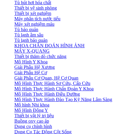
Tủ hút hơi hóa chất
Thiết bị vệ sinh phòng
Thiết bị xét nghiệm
Máy phân tích nước tiểu
Máy xét nghiệm máu
Tủ bảo quản
Tủ lạnh âm sâu
Tủ lạnh bảo quản
KHOA CHẨN ĐOÁN HÌNH ẢNH
MÁY X-QUANG
Thiết bị thăm dò chức năng
Mô Hình Y Khoa
Giải Phẫu Hệ Xương
Giải Phẫu Hệ Cơ
Giải Phẫu Cơ Quan, Hệ Cơ Quan
Mô Hình Thực Hành Sơ Cứu, Cấp Cứu
Mô Hình Thực Hành Chẩn Đoán Y Khoa
Mô Hình Thực Hành Điều Dưỡng
Mô Hình Thực Hành Đào Tạo Kỹ Năng Lâm Sàng
Mô hình Nhi khoa
Mô Hình Đông Y
Thiết bị vật lý trị liệu
Buồng oxy cao áp
Dụng cụ chỉnh hình
Dụng Cụ Tác Động Cột Sống