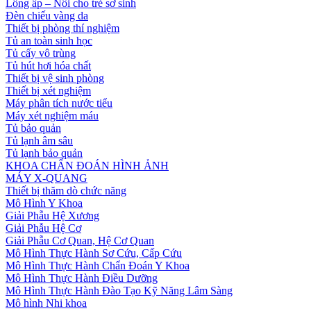
Lồng ấp – Nôi cho trẻ sơ sinh
Đèn chiếu vàng da
Thiết bị phòng thí nghiệm
Tủ an toàn sinh học
Tủ cấy vô trùng
Tủ hút hơi hóa chất
Thiết bị vệ sinh phòng
Thiết bị xét nghiệm
Máy phân tích nước tiểu
Máy xét nghiệm máu
Tủ bảo quản
Tủ lạnh âm sâu
Tủ lạnh bảo quản
KHOA CHẨN ĐOÁN HÌNH ẢNH
MÁY X-QUANG
Thiết bị thăm dò chức năng
Mô Hình Y Khoa
Giải Phẫu Hệ Xương
Giải Phẫu Hệ Cơ
Giải Phẫu Cơ Quan, Hệ Cơ Quan
Mô Hình Thực Hành Sơ Cứu, Cấp Cứu
Mô Hình Thực Hành Chẩn Đoán Y Khoa
Mô Hình Thực Hành Điều Dưỡng
Mô Hình Thực Hành Đào Tạo Kỹ Năng Lâm Sàng
Mô hình Nhi khoa