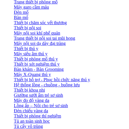
Trang thiết bị phòng mổ
Máy garo cầm máu
Đèn mổ
Bàn mổ
Thiết bị chăm sóc vết thương
Thiết bị nội soi
Máy nội soi khí phế quản
Trang thiết bị nội soi tai mũi họng
Máy nội soi dạ dày đại tràng
Thiết bị thú y
Máy siêu âm thú y
Thiết bị phòng mổ thú y
Thiết bị xét nghiệm thú y
Bàn khám - Bàn Grooming
Máy X-Quang thú y
Thiết bị hỗ trợ - Phục hồi chức năng thú y
Hệ thống lồng - chuồng - buồng lưu
Thiết bị khoa nhi
Giường sưởi ấm trẻ sơ sinh
Máy đo độ vàng da
Lồng ấp – Nôi cho trẻ sơ sinh
Đèn chiếu vàng da
Thiết bị phòng thí nghiệm
Tủ an toàn sinh học
Tủ cấy vô trùng