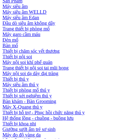
Sản Phẩm
Máy siêu âm
Máy siêu âm WELLD
Máy siêu âm Edan
Đầu dò siêu âm không dây
Trang thiết bị phòng mổ
Máy garo cầm máu
Đèn mổ
Bàn mổ
Thiết bị chăm sóc vết thương
Thiết bị nội soi
Máy nội soi khí phế quản
Trang thiết bị nội soi tai mũi họng
Máy nội soi dạ dày đại tràng
Thiết bị thú y
Máy siêu âm thú y
Thiết bị phòng mổ thú y
Thiết bị xét nghiệm thú y
Bàn khám - Bàn Grooming
Máy X-Quang thú y
Thiết bị hỗ trợ - Phục hồi chức năng thú y
Hệ thống lồng - chuồng - buồng lưu
Thiết bị khoa nhi
Giường sưởi ấm trẻ sơ sinh
Máy đo độ vàng da