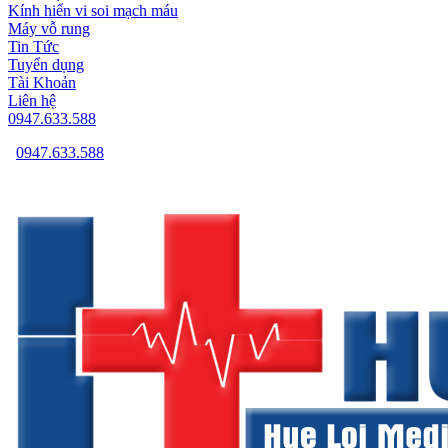
Kính hiển vi soi mạch máu
Máy vỗ rung
Tin Tức
Tuyển dụng
Tài Khoản
Liên hệ
0947.633.588
0947.633.588