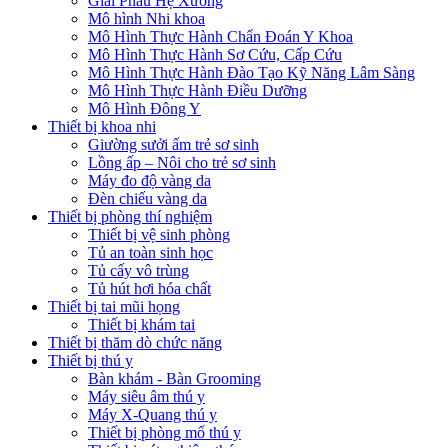
Giải Phẫu Hệ Xương
Mô hình Nhi khoa
Mô Hình Thực Hành Chẩn Đoán Y Khoa
Mô Hình Thực Hành Sơ Cứu, Cấp Cứu
Mô Hình Thực Hành Đào Tạo Kỹ Năng Lâm Sàng
Mô Hình Thực Hành Điều Dưỡng
Mô Hình Đông Y
Thiết bị khoa nhi
Giường sưởi ấm trẻ sơ sinh
Lồng ấp – Nôi cho trẻ sơ sinh
Máy đo độ vàng da
Đèn chiếu vàng da
Thiết bị phòng thí nghiệm
Thiết bị vệ sinh phòng
Tủ an toàn sinh học
Tủ cấy vô trùng
Tủ hút hơi hóa chất
Thiết bị tai mũi họng
Thiết bị khám tai
Thiết bị thăm dò chức năng
Thiết bị thú y
Bàn khám - Bàn Grooming
Máy siêu âm thú y
Máy X-Quang thú y
Thiết bị phòng mổ thú y