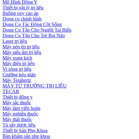
Mô Hình Đông Y
Thiết bị vật lý trị liệu
Buồng oxy cao áp
Dụng cụ chỉnh hình
Dụng Cụ Tác Động Cột Sống
Dụng Cụ Tập Cho Người Tai Biến
Dụng Cụ Tập Cho Trẻ Bại Não
Laser trị liệu
Máy nén ép trị liệu
Máy siêu âm trị liệu
Máy xung kích
Máy điện trị liệu
Vi sóng trị liệu
Giường kéo giãn
Máy Terahertz
MÁY TỪ TRƯỜNG TRỊ LIỆU
TECAR
Thiết bị đông y
Máy sắc thuốc
Máy làm viên hoàn
Máy nghiền thuốc
Máy thái thuốc
Tủ sấy dược liệu
Thiết bị Sản Phụ Khoa
Bàn khám sản phụ khoa