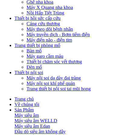
Ghế nha khoa
Máy X Quang nha khoa
Nồi Hấp Tiệt Trùng
Thiết bị hồi sức cấp cứu
Cáng cứu thương
Máy theo dõi bệnh nhân
Máy truyền dịch - Bơm tiêm điện
Máy điện não - điện tim
Trang thiết bị phòng mổ
Bàn mổ
Máy garo cầm máu
Thiết bị chăm sóc vết thương
Đèn mổ
Thiết bị nội soi
Máy nội soi dạ dày đại tràng
Máy nội soi khí phế quản
Trang thiết bị nội soi tai mũi họng
Trang chủ
Về chúng tôi
Sản Phẩm
Máy siêu âm
Máy siêu âm WELLD
Máy siêu âm Edan
Đầu dò siêu âm không dây