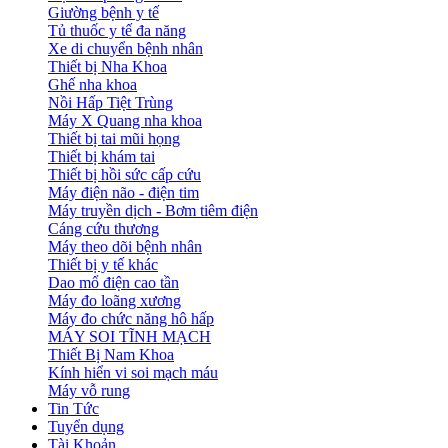
Giường bệnh y tế
Tủ thuốc y tế đa năng
Xe di chuyển bệnh nhân
Thiết bị Nha Khoa
Ghế nha khoa
Nồi Hấp Tiệt Trùng
Máy X Quang nha khoa
Thiết bị tai mũi họng
Thiết bị khám tai
Thiết bị hồi sức cấp cứu
Máy điện não - điện tim
Máy truyền dịch - Bơm tiêm điện
Cáng cứu thương
Máy theo dõi bệnh nhân
Thiết bị y tế khác
Dao mổ điện cao tần
Máy đo loãng xương
Máy đo chức năng hô hấp
MÁY SOI TĨNH MẠCH
Thiết Bị Nam Khoa
Kính hiển vi soi mạch máu
Máy vỗ rung
Tin Tức
Tuyển dụng
Tài Khoản