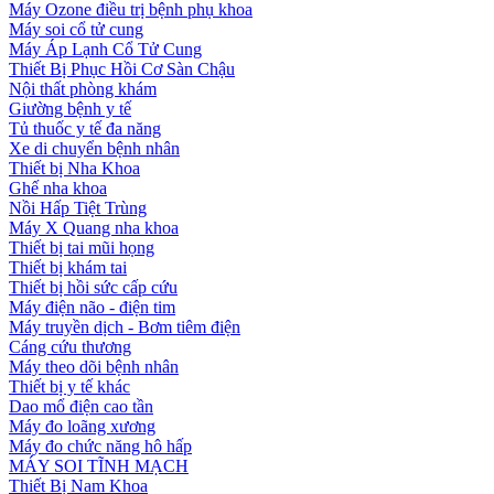
Máy Ozone điều trị bệnh phụ khoa
Máy soi cổ tử cung
Máy Áp Lạnh Cổ Tử Cung
Thiết Bị Phục Hồi Cơ Sàn Chậu
Nội thất phòng khám
Giường bệnh y tế
Tủ thuốc y tế đa năng
Xe di chuyển bệnh nhân
Thiết bị Nha Khoa
Ghế nha khoa
Nồi Hấp Tiệt Trùng
Máy X Quang nha khoa
Thiết bị tai mũi họng
Thiết bị khám tai
Thiết bị hồi sức cấp cứu
Máy điện não - điện tim
Máy truyền dịch - Bơm tiêm điện
Cáng cứu thương
Máy theo dõi bệnh nhân
Thiết bị y tế khác
Dao mổ điện cao tần
Máy đo loãng xương
Máy đo chức năng hô hấp
MÁY SOI TĨNH MẠCH
Thiết Bị Nam Khoa