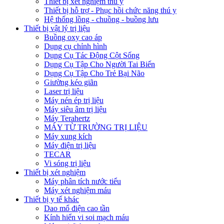
Thiết bị xét nghiệm thú y
Thiết bị hỗ trợ - Phục hồi chức năng thú y
Hệ thống lồng - chuồng - buồng lưu
Thiết bị vật lý trị liệu
Buồng oxy cao áp
Dụng cụ chỉnh hình
Dụng Cụ Tác Động Cột Sống
Dụng Cụ Tập Cho Người Tai Biến
Dụng Cụ Tập Cho Trẻ Bại Não
Giường kéo giãn
Laser trị liệu
Máy nén ép trị liệu
Máy siêu âm trị liệu
Máy Terahertz
MÁY TỪ TRƯỜNG TRỊ LIỆU
Máy xung kích
Máy điện trị liệu
TECAR
Vi sóng trị liệu
Thiết bị xét nghiệm
Máy phân tích nước tiểu
Máy xét nghiệm máu
Thiết bị y tế khác
Dao mổ điện cao tần
Kính hiển vi soi mạch máu