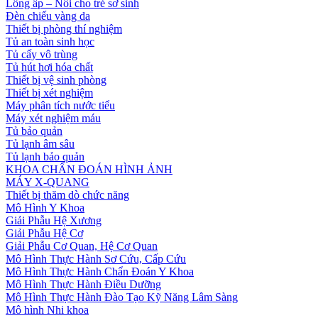
Lồng ấp – Nôi cho trẻ sơ sinh
Đèn chiếu vàng da
Thiết bị phòng thí nghiệm
Tủ an toàn sinh học
Tủ cấy vô trùng
Tủ hút hơi hóa chất
Thiết bị vệ sinh phòng
Thiết bị xét nghiệm
Máy phân tích nước tiểu
Máy xét nghiệm máu
Tủ bảo quản
Tủ lạnh âm sâu
Tủ lạnh bảo quản
KHOA CHẨN ĐOÁN HÌNH ẢNH
MÁY X-QUANG
Thiết bị thăm dò chức năng
Mô Hình Y Khoa
Giải Phẫu Hệ Xương
Giải Phẫu Hệ Cơ
Giải Phẫu Cơ Quan, Hệ Cơ Quan
Mô Hình Thực Hành Sơ Cứu, Cấp Cứu
Mô Hình Thực Hành Chẩn Đoán Y Khoa
Mô Hình Thực Hành Điều Dưỡng
Mô Hình Thực Hành Đào Tạo Kỹ Năng Lâm Sàng
Mô hình Nhi khoa