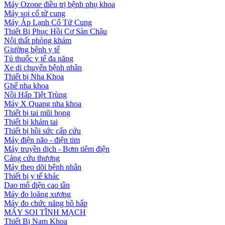
Máy Ozone điều trị bệnh phụ khoa
Máy soi cổ tử cung
Máy Áp Lạnh Cổ Tử Cung
Thiết Bị Phục Hồi Cơ Sàn Chậu
Nội thất phòng khám
Giường bệnh y tế
Tủ thuốc y tế đa năng
Xe di chuyển bệnh nhân
Thiết bị Nha Khoa
Ghế nha khoa
Nồi Hấp Tiệt Trùng
Máy X Quang nha khoa
Thiết bị tai mũi họng
Thiết bị khám tai
Thiết bị hồi sức cấp cứu
Máy điện não - điện tim
Máy truyền dịch - Bơm tiêm điện
Cáng cứu thương
Máy theo dõi bệnh nhân
Thiết bị y tế khác
Dao mổ điện cao tần
Máy đo loãng xương
Máy đo chức năng hô hấp
MÁY SOI TĨNH MẠCH
Thiết Bị Nam Khoa