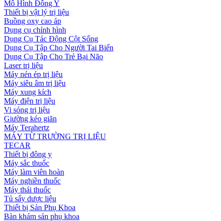
Mô Hình Đông Y
Thiết bị vật lý trị liệu
Buồng oxy cao áp
Dụng cụ chỉnh hình
Dụng Cụ Tác Động Cột Sống
Dụng Cụ Tập Cho Người Tai Biến
Dụng Cụ Tập Cho Trẻ Bại Não
Laser trị liệu
Máy nén ép trị liệu
Máy siêu âm trị liệu
Máy xung kích
Máy điện trị liệu
Vi sóng trị liệu
Giường kéo giãn
Máy Terahertz
MÁY TỪ TRƯỜNG TRỊ LIỆU
TECAR
Thiết bị đông y
Máy sắc thuốc
Máy làm viên hoàn
Máy nghiền thuốc
Máy thái thuốc
Tủ sấy dược liệu
Thiết bị Sản Phụ Khoa
Bàn khám sản phụ khoa