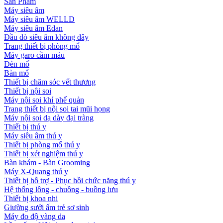
Sản Phẩm
Máy siêu âm
Máy siêu âm WELLD
Máy siêu âm Edan
Đầu dò siêu âm không dây
Trang thiết bị phòng mổ
Máy garo cầm máu
Đèn mổ
Bàn mổ
Thiết bị chăm sóc vết thương
Thiết bị nội soi
Máy nội soi khí phế quản
Trang thiết bị nội soi tai mũi họng
Máy nội soi dạ dày đại tràng
Thiết bị thú y
Máy siêu âm thú y
Thiết bị phòng mổ thú y
Thiết bị xét nghiệm thú y
Bàn khám - Bàn Grooming
Máy X-Quang thú y
Thiết bị hỗ trợ - Phục hồi chức năng thú y
Hệ thống lồng - chuồng - buồng lưu
Thiết bị khoa nhi
Giường sưởi ấm trẻ sơ sinh
Máy đo độ vàng da