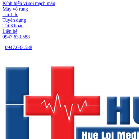
Kính hiển vi soi mạch máu
Máy vỗ rung
Tin Tức
Tuyển dụng
Tài Khoản
Liên hệ
0947.633.588
0947.633.588