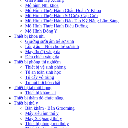
Giải Phẫu Hệ Xương
Mô hình Nhi khoa
Mô Hình Thực Hành Chẩn Đoán Y Khoa
Mô Hình Thực Hành Sơ Cứu, Cấp Cứu
Mô Hình Thực Hành Đào Tạo Kỹ Năng Lâm Sàng
Mô Hình Thực Hành Điều Dưỡng
Mô Hình Đông Y
Thiết bị khoa nhi
Giường sưởi ấm trẻ sơ sinh
Lồng ấp – Nôi cho trẻ sơ sinh
Máy đo độ vàng da
Đèn chiếu vàng da
Thiết bị phòng thí nghiệm
Thiết bị vệ sinh phòng
Tủ an toàn sinh học
Tủ cấy vô trùng
Tủ hút hơi hóa chất
Thiết bị tai mũi họng
Thiết bị khám tai
Thiết bị thăm dò chức năng
Thiết bị thú y
Bàn khám - Bàn Grooming
Máy siêu âm thú y
Máy X-Quang thú y
Thiết bị phòng mổ thú y