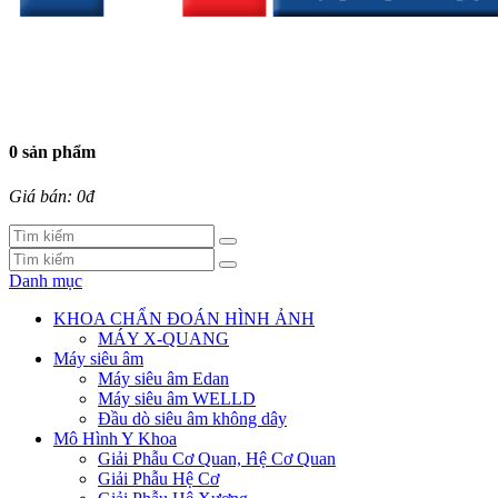
0 sản phẩm
Giá bán: 0đ
Danh mục
KHOA CHẨN ĐOÁN HÌNH ẢNH
MÁY X-QUANG
Máy siêu âm
Máy siêu âm Edan
Máy siêu âm WELLD
Đầu dò siêu âm không dây
Mô Hình Y Khoa
Giải Phẫu Cơ Quan, Hệ Cơ Quan
Giải Phẫu Hệ Cơ