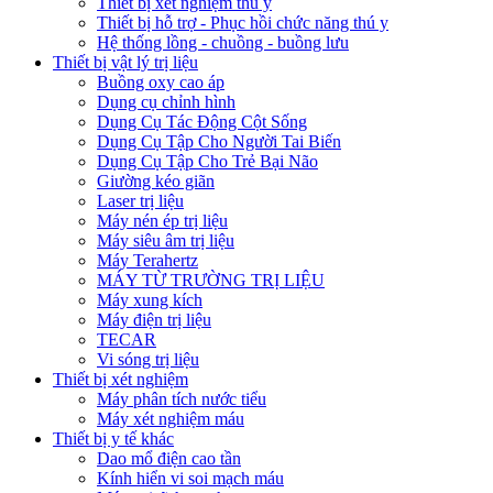
Thiết bị xét nghiệm thú y
Thiết bị hỗ trợ - Phục hồi chức năng thú y
Hệ thống lồng - chuồng - buồng lưu
Thiết bị vật lý trị liệu
Buồng oxy cao áp
Dụng cụ chỉnh hình
Dụng Cụ Tác Động Cột Sống
Dụng Cụ Tập Cho Người Tai Biến
Dụng Cụ Tập Cho Trẻ Bại Não
Giường kéo giãn
Laser trị liệu
Máy nén ép trị liệu
Máy siêu âm trị liệu
Máy Terahertz
MÁY TỪ TRƯỜNG TRỊ LIỆU
Máy xung kích
Máy điện trị liệu
TECAR
Vi sóng trị liệu
Thiết bị xét nghiệm
Máy phân tích nước tiểu
Máy xét nghiệm máu
Thiết bị y tế khác
Dao mổ điện cao tần
Kính hiển vi soi mạch máu