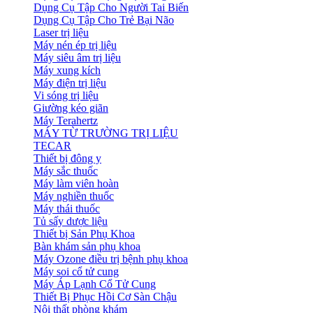
Dụng Cụ Tập Cho Người Tai Biến
Dụng Cụ Tập Cho Trẻ Bại Não
Laser trị liệu
Máy nén ép trị liệu
Máy siêu âm trị liệu
Máy xung kích
Máy điện trị liệu
Vi sóng trị liệu
Giường kéo giãn
Máy Terahertz
MÁY TỪ TRƯỜNG TRỊ LIỆU
TECAR
Thiết bị đông y
Máy sắc thuốc
Máy làm viên hoàn
Máy nghiền thuốc
Máy thái thuốc
Tủ sấy dược liệu
Thiết bị Sản Phụ Khoa
Bàn khám sản phụ khoa
Máy Ozone điều trị bệnh phụ khoa
Máy soi cổ tử cung
Máy Áp Lạnh Cổ Tử Cung
Thiết Bị Phục Hồi Cơ Sàn Chậu
Nội thất phòng khám