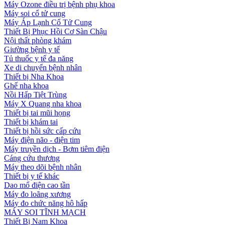
Máy Ozone điều trị bệnh phụ khoa
Máy soi cổ tử cung
Máy Áp Lạnh Cổ Tử Cung
Thiết Bị Phục Hồi Cơ Sàn Chậu
Nội thất phòng khám
Giường bệnh y tế
Tủ thuốc y tế đa năng
Xe di chuyển bệnh nhân
Thiết bị Nha Khoa
Ghế nha khoa
Nồi Hấp Tiệt Trùng
Máy X Quang nha khoa
Thiết bị tai mũi họng
Thiết bị khám tai
Thiết bị hồi sức cấp cứu
Máy điện não - điện tim
Máy truyền dịch - Bơm tiêm điện
Cáng cứu thương
Máy theo dõi bệnh nhân
Thiết bị y tế khác
Dao mổ điện cao tần
Máy đo loãng xương
Máy đo chức năng hô hấp
MÁY SOI TĨNH MẠCH
Thiết Bị Nam Khoa