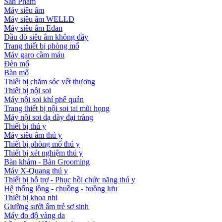
Sản Phẩm
Máy siêu âm
Máy siêu âm WELLD
Máy siêu âm Edan
Đầu dò siêu âm không dây
Trang thiết bị phòng mổ
Máy garo cầm máu
Đèn mổ
Bàn mổ
Thiết bị chăm sóc vết thương
Thiết bị nội soi
Máy nội soi khí phế quản
Trang thiết bị nội soi tai mũi họng
Máy nội soi dạ dày đại tràng
Thiết bị thú y
Máy siêu âm thú y
Thiết bị phòng mổ thú y
Thiết bị xét nghiệm thú y
Bàn khám - Bàn Grooming
Máy X-Quang thú y
Thiết bị hỗ trợ - Phục hồi chức năng thú y
Hệ thống lồng - chuồng - buồng lưu
Thiết bị khoa nhi
Giường sưởi ấm trẻ sơ sinh
Máy đo độ vàng da