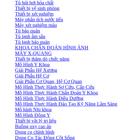
Tủ hút hơi hóa chất
Thiết bị vệ sinh phòng
Thiết bị xét nghiệm
Máy phân tích nước tiểu
Máy xét nghiệm máu
Tủ bảo quản
Tủ lạnh âm sâu
Tủ lạnh bảo quản
KHOA CHẨN ĐOÁN HÌNH ẢNH
MÁY X-QUANG
Thiết bị thăm dò chức năng
Mô Hình Y Khoa
Giải Phẫu Hệ Xương
Giải Phẫu Hệ Cơ
Giải Phẫu Cơ Quan, Hệ Cơ Quan
Mô Hình Thực Hành Sơ Cứu, Cấp Cứu
Mô Hình Thực Hành Chẩn Đoán Y Khoa
Mô Hình Thực Hành Điều Dưỡng
Mô Hình Thực Hành Đào Tạo Kỹ Năng Lâm Sàng
Mô hình Nhi khoa
Mô Hình Đông Y
Thiết bị vật lý trị liệu
Buồng oxy cao áp
Dụng cụ chỉnh hình
Dụng Cụ Tác Động Cột Sống