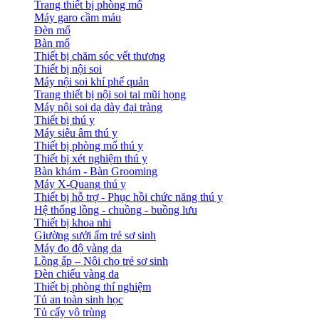
Trang thiết bị phòng mổ
Máy garo cầm máu
Đèn mổ
Bàn mổ
Thiết bị chăm sóc vết thương
Thiết bị nội soi
Máy nội soi khí phế quản
Trang thiết bị nội soi tai mũi họng
Máy nội soi dạ dày đại tràng
Thiết bị thú y
Máy siêu âm thú y
Thiết bị phòng mổ thú y
Thiết bị xét nghiệm thú y
Bàn khám - Bàn Grooming
Máy X-Quang thú y
Thiết bị hỗ trợ - Phục hồi chức năng thú y
Hệ thống lồng - chuồng - buồng lưu
Thiết bị khoa nhi
Giường sưởi ấm trẻ sơ sinh
Máy đo độ vàng da
Lồng ấp – Nôi cho trẻ sơ sinh
Đèn chiếu vàng da
Thiết bị phòng thí nghiệm
Tủ an toàn sinh học
Tủ cấy vô trùng