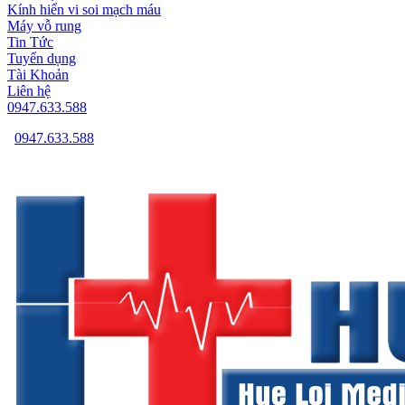
Kính hiển vi soi mạch máu
Máy vỗ rung
Tin Tức
Tuyển dụng
Tài Khoản
Liên hệ
0947.633.588
0947.633.588