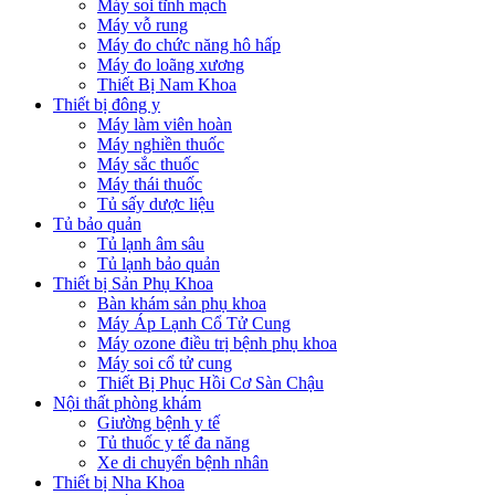
Máy soi tĩnh mạch
Máy vỗ rung
Máy đo chức năng hô hấp
Máy đo loãng xương
Thiết Bị Nam Khoa
Thiết bị đông y
Máy làm viên hoàn
Máy nghiền thuốc
Máy sắc thuốc
Máy thái thuốc
Tủ sấy dược liệu
Tủ bảo quản
Tủ lạnh âm sâu
Tủ lạnh bảo quản
Thiết bị Sản Phụ Khoa
Bàn khám sản phụ khoa
Máy Áp Lạnh Cổ Tử Cung
Máy ozone điều trị bệnh phụ khoa
Máy soi cổ tử cung
Thiết Bị Phục Hồi Cơ Sàn Chậu
Nội thất phòng khám
Giường bệnh y tế
Tủ thuốc y tế đa năng
Xe di chuyển bệnh nhân
Thiết bị Nha Khoa