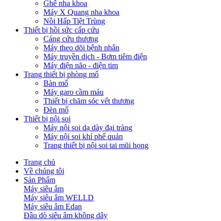
Ghế nha khoa
Máy X Quang nha khoa
Nồi Hấp Tiệt Trùng
Thiết bị hồi sức cấp cứu
Cáng cứu thương
Máy theo dõi bệnh nhân
Máy truyền dịch - Bơm tiêm điện
Máy điện não - điện tim
Trang thiết bị phòng mổ
Bàn mổ
Máy garo cầm máu
Thiết bị chăm sóc vết thương
Đèn mổ
Thiết bị nội soi
Máy nội soi dạ dày đại tràng
Máy nội soi khí phế quản
Trang thiết bị nội soi tai mũi họng
Trang chủ
Về chúng tôi
Sản Phẩm
Máy siêu âm
Máy siêu âm WELLD
Máy siêu âm Edan
Đầu dò siêu âm không dây