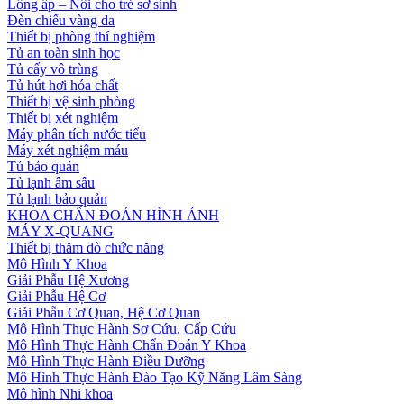
Lồng ấp – Nôi cho trẻ sơ sinh
Đèn chiếu vàng da
Thiết bị phòng thí nghiệm
Tủ an toàn sinh học
Tủ cấy vô trùng
Tủ hút hơi hóa chất
Thiết bị vệ sinh phòng
Thiết bị xét nghiệm
Máy phân tích nước tiểu
Máy xét nghiệm máu
Tủ bảo quản
Tủ lạnh âm sâu
Tủ lạnh bảo quản
KHOA CHẨN ĐOÁN HÌNH ẢNH
MÁY X-QUANG
Thiết bị thăm dò chức năng
Mô Hình Y Khoa
Giải Phẫu Hệ Xương
Giải Phẫu Hệ Cơ
Giải Phẫu Cơ Quan, Hệ Cơ Quan
Mô Hình Thực Hành Sơ Cứu, Cấp Cứu
Mô Hình Thực Hành Chẩn Đoán Y Khoa
Mô Hình Thực Hành Điều Dưỡng
Mô Hình Thực Hành Đào Tạo Kỹ Năng Lâm Sàng
Mô hình Nhi khoa