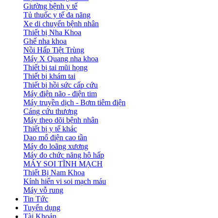
Giường bệnh y tế
Tủ thuốc y tế đa năng
Xe di chuyển bệnh nhân
Thiết bị Nha Khoa
Ghế nha khoa
Nồi Hấp Tiệt Trùng
Máy X Quang nha khoa
Thiết bị tai mũi họng
Thiết bị khám tai
Thiết bị hồi sức cấp cứu
Máy điện não - điện tim
Máy truyền dịch - Bơm tiêm điện
Cáng cứu thương
Máy theo dõi bệnh nhân
Thiết bị y tế khác
Dao mổ điện cao tần
Máy đo loãng xương
Máy đo chức năng hô hấp
MÁY SOI TĨNH MẠCH
Thiết Bị Nam Khoa
Kính hiển vi soi mạch máu
Máy vỗ rung
Tin Tức
Tuyển dụng
Tài Khoản