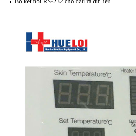
Bộ kết nối RS-232 cho đầu ra dữ liệu