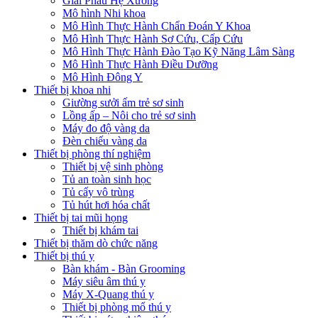
Giải Phẫu Hệ Xương
Mô hình Nhi khoa
Mô Hình Thực Hành Chẩn Đoán Y Khoa
Mô Hình Thực Hành Sơ Cứu, Cấp Cứu
Mô Hình Thực Hành Đào Tạo Kỹ Năng Lâm Sàng
Mô Hình Thực Hành Điều Dưỡng
Mô Hình Đông Y
Thiết bị khoa nhi
Giường sưởi ấm trẻ sơ sinh
Lồng ấp – Nôi cho trẻ sơ sinh
Máy đo độ vàng da
Đèn chiếu vàng da
Thiết bị phòng thí nghiệm
Thiết bị vệ sinh phòng
Tủ an toàn sinh học
Tủ cấy vô trùng
Tủ hút hơi hóa chất
Thiết bị tai mũi họng
Thiết bị khám tai
Thiết bị thăm dò chức năng
Thiết bị thú y
Bàn khám - Bàn Grooming
Máy siêu âm thú y
Máy X-Quang thú y
Thiết bị phòng mổ thú y