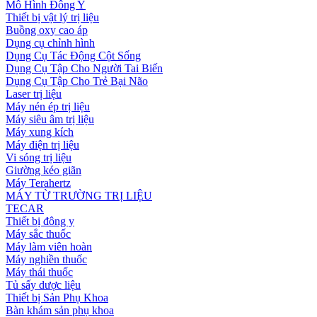
Mô Hình Đông Y
Thiết bị vật lý trị liệu
Buồng oxy cao áp
Dụng cụ chỉnh hình
Dụng Cụ Tác Động Cột Sống
Dụng Cụ Tập Cho Người Tai Biến
Dụng Cụ Tập Cho Trẻ Bại Não
Laser trị liệu
Máy nén ép trị liệu
Máy siêu âm trị liệu
Máy xung kích
Máy điện trị liệu
Vi sóng trị liệu
Giường kéo giãn
Máy Terahertz
MÁY TỪ TRƯỜNG TRỊ LIỆU
TECAR
Thiết bị đông y
Máy sắc thuốc
Máy làm viên hoàn
Máy nghiền thuốc
Máy thái thuốc
Tủ sấy dược liệu
Thiết bị Sản Phụ Khoa
Bàn khám sản phụ khoa