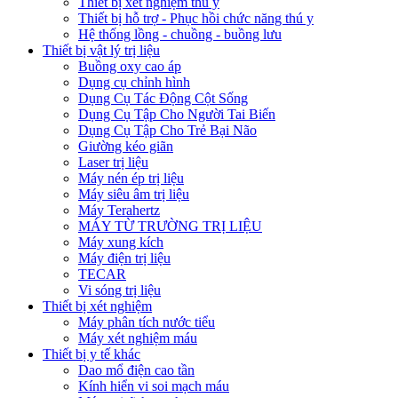
Thiết bị xét nghiệm thú y
Thiết bị hỗ trợ - Phục hồi chức năng thú y
Hệ thống lồng - chuồng - buồng lưu
Thiết bị vật lý trị liệu
Buồng oxy cao áp
Dụng cụ chỉnh hình
Dụng Cụ Tác Động Cột Sống
Dụng Cụ Tập Cho Người Tai Biến
Dụng Cụ Tập Cho Trẻ Bại Não
Giường kéo giãn
Laser trị liệu
Máy nén ép trị liệu
Máy siêu âm trị liệu
Máy Terahertz
MÁY TỪ TRƯỜNG TRỊ LIỆU
Máy xung kích
Máy điện trị liệu
TECAR
Vi sóng trị liệu
Thiết bị xét nghiệm
Máy phân tích nước tiểu
Máy xét nghiệm máu
Thiết bị y tế khác
Dao mổ điện cao tần
Kính hiển vi soi mạch máu