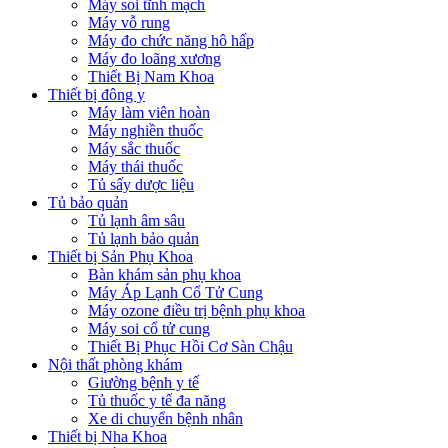
Máy soi tĩnh mạch
Máy vỗ rung
Máy đo chức năng hô hấp
Máy đo loãng xương
Thiết Bị Nam Khoa
Thiết bị đông y
Máy làm viên hoàn
Máy nghiền thuốc
Máy sắc thuốc
Máy thái thuốc
Tủ sấy dược liệu
Tủ bảo quản
Tủ lạnh âm sâu
Tủ lạnh bảo quản
Thiết bị Sản Phụ Khoa
Bàn khám sản phụ khoa
Máy Áp Lạnh Cổ Tử Cung
Máy ozone điều trị bệnh phụ khoa
Máy soi cổ tử cung
Thiết Bị Phục Hồi Cơ Sàn Chậu
Nội thất phòng khám
Giường bệnh y tế
Tủ thuốc y tế đa năng
Xe di chuyển bệnh nhân
Thiết bị Nha Khoa