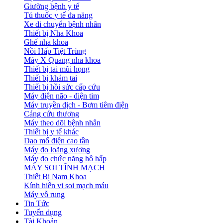
Giường bệnh y tế
Tủ thuốc y tế đa năng
Xe di chuyển bệnh nhân
Thiết bị Nha Khoa
Ghế nha khoa
Nồi Hấp Tiệt Trùng
Máy X Quang nha khoa
Thiết bị tai mũi họng
Thiết bị khám tai
Thiết bị hồi sức cấp cứu
Máy điện não - điện tim
Máy truyền dịch - Bơm tiêm điện
Cáng cứu thương
Máy theo dõi bệnh nhân
Thiết bị y tế khác
Dao mổ điện cao tần
Máy đo loãng xương
Máy đo chức năng hô hấp
MÁY SOI TĨNH MẠCH
Thiết Bị Nam Khoa
Kính hiển vi soi mạch máu
Máy vỗ rung
Tin Tức
Tuyển dụng
Tài Khoản