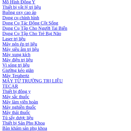
Mô Hình Đông Y
Thiết bị vật lý trị liệu
Buồng oxy cao áp
Dụng cụ chỉnh hình
Dụng Cụ Tác Động Cột Sống
Dụng Cụ Tập Cho Người Tai Biến
Dụng Cụ Tập Cho Trẻ Bại Não
Laser trị liệu
Máy nén ép trị liệu
Máy siêu âm trị liệu
Máy xung kích
Máy điện trị liệu
Vi sóng trị liệu
Giường kéo giãn
Máy Terahertz
MÁY TỪ TRƯỜNG TRỊ LIỆU
TECAR
Thiết bị đông y
Máy sắc thuốc
Máy làm viên hoàn
Máy nghiền thuốc
Máy thái thuốc
Tủ sấy dược liệu
Thiết bị Sản Phụ Khoa
Bàn khám sản phụ khoa