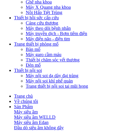
Ghế nha khoa
Máy X Quang nha khoa
Nồi Hấp Tiệt Trùng
Thiết bị hồi sức cấp cứu
Cáng cứu thương
Máy theo dõi bệnh nhân
Máy truyền dịch - Bơm tiêm điện
Máy điện não - điện tim
Trang thiết bị phòng mổ
Bàn mổ
Máy garo cầm máu
Thiết bị chăm sóc vết thương
Đèn mổ
Thiết bị nội soi
Máy nội soi dạ dày đại tràng
Máy nội soi khí phế quản
Trang thiết bị nội soi tai mũi họng
Trang chủ
Về chúng tôi
Sản Phẩm
Máy siêu âm
Máy siêu âm WELLD
Máy siêu âm Edan
Đầu dò siêu âm không dây