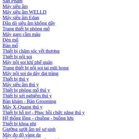
Sản Phẩm
Máy siêu âm
Máy siêu âm WELLD
Máy siêu âm Edan
Đầu dò siêu âm không dây
Trang thiết bị phòng mổ
Máy garo cầm máu
Đèn mổ
Bàn mổ
Thiết bị chăm sóc vết thương
Thiết bị nội soi
Máy nội soi khí phế quản
Trang thiết bị nội soi tai mũi họng
Máy nội soi dạ dày đại tràng
Thiết bị thú y
Máy siêu âm thú y
Thiết bị phòng mổ thú y
Thiết bị xét nghiệm thú y
Bàn khám - Bàn Grooming
Máy X-Quang thú y
Thiết bị hỗ trợ - Phục hồi chức năng thú y
Hệ thống lồng - chuồng - buồng lưu
Thiết bị khoa nhi
Giường sưởi ấm trẻ sơ sinh
Máy đo độ vàng da