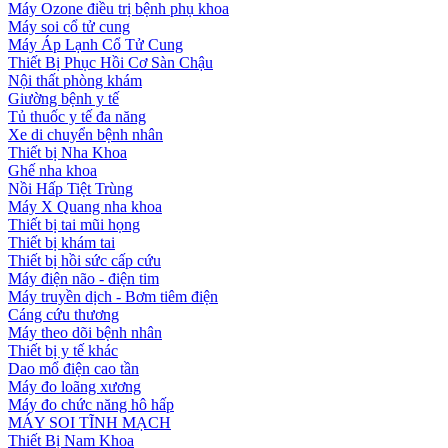
Máy Ozone điều trị bệnh phụ khoa
Máy soi cổ tử cung
Máy Áp Lạnh Cổ Tử Cung
Thiết Bị Phục Hồi Cơ Sàn Chậu
Nội thất phòng khám
Giường bệnh y tế
Tủ thuốc y tế đa năng
Xe di chuyển bệnh nhân
Thiết bị Nha Khoa
Ghế nha khoa
Nồi Hấp Tiệt Trùng
Máy X Quang nha khoa
Thiết bị tai mũi họng
Thiết bị khám tai
Thiết bị hồi sức cấp cứu
Máy điện não - điện tim
Máy truyền dịch - Bơm tiêm điện
Cáng cứu thương
Máy theo dõi bệnh nhân
Thiết bị y tế khác
Dao mổ điện cao tần
Máy đo loãng xương
Máy đo chức năng hô hấp
MÁY SOI TĨNH MẠCH
Thiết Bị Nam Khoa