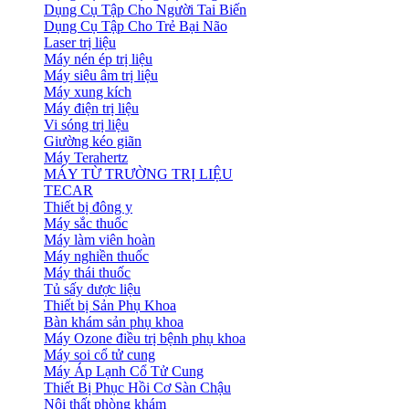
Dụng Cụ Tập Cho Người Tai Biến
Dụng Cụ Tập Cho Trẻ Bại Não
Laser trị liệu
Máy nén ép trị liệu
Máy siêu âm trị liệu
Máy xung kích
Máy điện trị liệu
Vi sóng trị liệu
Giường kéo giãn
Máy Terahertz
MÁY TỪ TRƯỜNG TRỊ LIỆU
TECAR
Thiết bị đông y
Máy sắc thuốc
Máy làm viên hoàn
Máy nghiền thuốc
Máy thái thuốc
Tủ sấy dược liệu
Thiết bị Sản Phụ Khoa
Bàn khám sản phụ khoa
Máy Ozone điều trị bệnh phụ khoa
Máy soi cổ tử cung
Máy Áp Lạnh Cổ Tử Cung
Thiết Bị Phục Hồi Cơ Sàn Chậu
Nội thất phòng khám