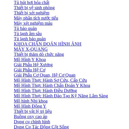
Tủ hút hơi hóa chất
Thiết bị vệ sinh phòng
Thiết bị xét nghiệm
Máy phân tích nước tiểu
Máy xét nghiệm máu
Tủ bảo quản
Tủ lạnh âm sâu
Tủ lạnh bảo quản
KHOA CHẨN ĐOÁN HÌNH ẢNH
MÁY X-QUANG
Thiết bị thăm dò chức năng
Mô Hình Y Khoa
Giải Phẫu Hệ Xương
Giải Phẫu Hệ Cơ
Giải Phẫu Cơ Quan, Hệ Cơ Quan
Mô Hình Thực Hành Sơ Cứu, Cấp Cứu
Mô Hình Thực Hành Chẩn Đoán Y Khoa
Mô Hình Thực Hành Điều Dưỡng
Mô Hình Thực Hành Đào Tạo Kỹ Năng Lâm Sàng
Mô hình Nhi khoa
Mô Hình Đông Y
Thiết bị vật lý trị liệu
Buồng oxy cao áp
Dụng cụ chỉnh hình
Dụng Cụ Tác Động Cột Sống