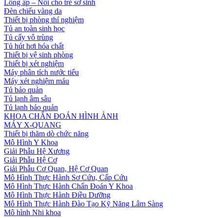
Lồng ấp – Nôi cho trẻ sơ sinh
Đèn chiếu vàng da
Thiết bị phòng thí nghiệm
Tủ an toàn sinh học
Tủ cấy vô trùng
Tủ hút hơi hóa chất
Thiết bị vệ sinh phòng
Thiết bị xét nghiệm
Máy phân tích nước tiểu
Máy xét nghiệm máu
Tủ bảo quản
Tủ lạnh âm sâu
Tủ lạnh bảo quản
KHOA CHẨN ĐOÁN HÌNH ẢNH
MÁY X-QUANG
Thiết bị thăm dò chức năng
Mô Hình Y Khoa
Giải Phẫu Hệ Xương
Giải Phẫu Hệ Cơ
Giải Phẫu Cơ Quan, Hệ Cơ Quan
Mô Hình Thực Hành Sơ Cứu, Cấp Cứu
Mô Hình Thực Hành Chẩn Đoán Y Khoa
Mô Hình Thực Hành Điều Dưỡng
Mô Hình Thực Hành Đào Tạo Kỹ Năng Lâm Sàng
Mô hình Nhi khoa