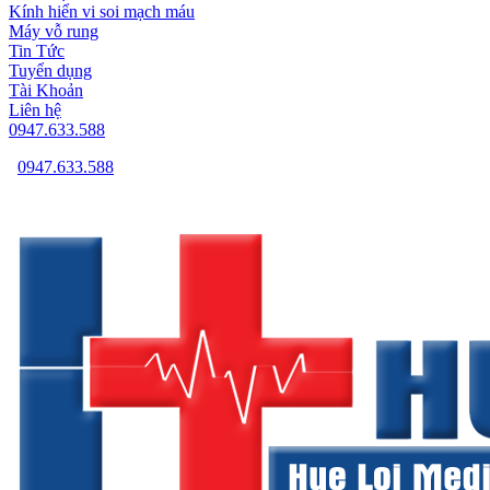
Kính hiển vi soi mạch máu
Máy vỗ rung
Tin Tức
Tuyển dụng
Tài Khoản
Liên hệ
0947.633.588
0947.633.588