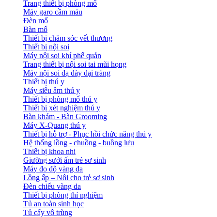
Trang thiết bị phòng mổ
Máy garo cầm máu
Đèn mổ
Bàn mổ
Thiết bị chăm sóc vết thương
Thiết bị nội soi
Máy nội soi khí phế quản
Trang thiết bị nội soi tai mũi họng
Máy nội soi dạ dày đại tràng
Thiết bị thú y
Máy siêu âm thú y
Thiết bị phòng mổ thú y
Thiết bị xét nghiệm thú y
Bàn khám - Bàn Grooming
Máy X-Quang thú y
Thiết bị hỗ trợ - Phục hồi chức năng thú y
Hệ thống lồng - chuồng - buồng lưu
Thiết bị khoa nhi
Giường sưởi ấm trẻ sơ sinh
Máy đo độ vàng da
Lồng ấp – Nôi cho trẻ sơ sinh
Đèn chiếu vàng da
Thiết bị phòng thí nghiệm
Tủ an toàn sinh học
Tủ cấy vô trùng