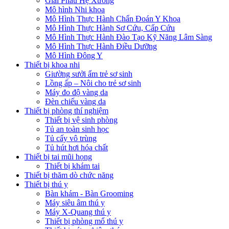
Giải Phẫu Hệ Xương
Mô hình Nhi khoa
Mô Hình Thực Hành Chẩn Đoán Y Khoa
Mô Hình Thực Hành Sơ Cứu, Cấp Cứu
Mô Hình Thực Hành Đào Tạo Kỹ Năng Lâm Sàng
Mô Hình Thực Hành Điều Dưỡng
Mô Hình Đông Y
Thiết bị khoa nhi
Giường sưởi ấm trẻ sơ sinh
Lồng ấp – Nôi cho trẻ sơ sinh
Máy đo độ vàng da
Đèn chiếu vàng da
Thiết bị phòng thí nghiệm
Thiết bị vệ sinh phòng
Tủ an toàn sinh học
Tủ cấy vô trùng
Tủ hút hơi hóa chất
Thiết bị tai mũi họng
Thiết bị khám tai
Thiết bị thăm dò chức năng
Thiết bị thú y
Bàn khám - Bàn Grooming
Máy siêu âm thú y
Máy X-Quang thú y
Thiết bị phòng mổ thú y